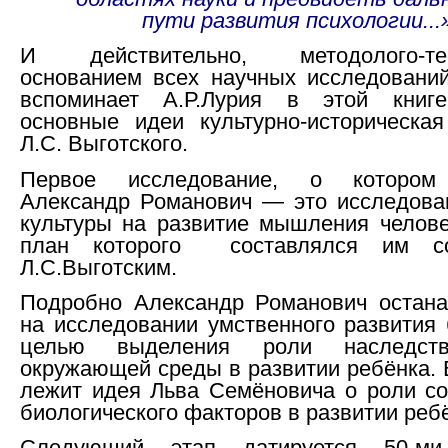
пути развития психологии...
И действительно, методолого-тео
основанием всех научных исследований
вспоминает А.Р.Лурия в этой книге
основные идеи культурно-историческая
Л.С. Выготского.
Первое исследование, о котором
Александр Романович — это исследова
культуры на развитие мышления челове
план которого составлялся им с
Л.С.Выготским.
Подробно Александр Романович остана
на исследовании умственного развития 
целью выделения роли наследств
окружающей среды в развитии ребёнка. 
лежит идея Льва Семёновича о роли со
биологического факторов в развитии реб
Следующий этап датируется 50-ми 