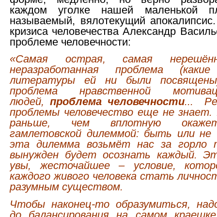
каждом уголке нашей маленькой пл
называемый, вялотекущий апокалипсис.
кризиса человечества Александр Василь
проблеме человечности:
«Самая острая, самая нерешённ
неразработанная проблема (как
литературы ей ни были посвящены
проблема нравственной мотива
людей,
проблема человечности
... Р
проблемы человечество еще не знает.
раньше, чем вплотную окаже
гамлетовской дилеммой: быть или не 
эта дилемма возьмёт нас за горло 
вынужден будет осознать каждый. Э
увы, жесточайшее – условие, кото
каждого живого человека стать личнос
разумным существом.
Чтобы наконец-то образумиться, над
до балансирования на самом краешке