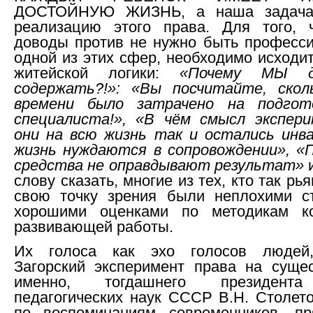
ДОСТОЙНУЮ ЖИЗНЬ, а наша задача 
реализацию этого права. Для того, 
доводы против не нужно быть професс
одной из этих сфер, необходимо исходит
житейской логики:
«Почему МЫ 
содержать?!»: «Вы посчитайте, скол
времени было затрачено на подгот
специалиста!», «В чём смысл экспери
они на всю жизнь так и остались инв
жизнь нуждаются в сопровождении», «
средства не оправдывают результат»
и
слову сказать, многие из тех, кто так рь
свою точку зрения были неплохими ст
хорошими оценками по методикам ко
развивающей работы.
Их голоса как эхо голосов людей
Загорский эксперимент права на суще
именно, тогдашнего президента
педагогических наук СССР В.Н. Столето
по воспоминаниям современников, пр