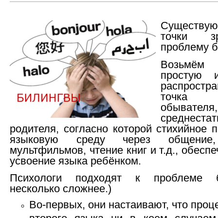
Существую
точки з
проблему б
Возьмё
простую 
распростра
точка
обывателя,
среднестат
родителя, согласно которой стихийное 
языковую среду через общение,
мультфильмов, чтение книг и т.д., обесп
усвоение языка ребёнком.
Психологи подходят к проблеме б
несколько сложнее.)
Во-первых, они настаивают, что проц
второго языка ни в коем случае