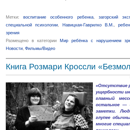
Метки:
воспитание особенного ребенка
,
загорский экс
специальной психологии
,
Навицкая-Гаврилко В.М.
,
ребе
зрения
Размещено в категории
Мир ребёнка с нарушением зре
Новости
,
Фильмы/Видео
Книга Розмари Кроссли «Безмо
«Отсутствие р
ущербности ин
главный месс
остальное — 
заметки. Люд
глупее обычны
многие специа