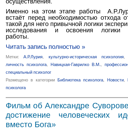
осуществления.
Именно на этом этапе работы А.Р.Лу
встаёт перед необходимостью отхода о
такой для него привычной логики экспер
исследования и освоения логики к
работы.
Читать запись полностью »
Метки:
А.Р.Лурия
,
культурно-историческая психология
личность психолога
,
Навицкая-Гаврилко В.М.
,
профессион
специальный психолог
Размещено в категории
Библиотека психолога
,
Новости
,
психолога
Фильм об Александре Суворове
достижение человеческих и
вместо Бога»