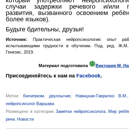
который употребляют нейропсихолог
случаи задержки речевого и/или пс
развития, вызванного освоением ребё
более языков).
Будьте бдительны, друзья!
Источник:
Практическая нейропсихология: опыт ра
испытывающими трудности в обучении. Под. ред. Ж.М.
Генезис, 2019.
Материал подготовила
Виктория М. Н
Присоединяйтесь к нам
на
Facebook
.
Метки:
билигвизм
,
двуязычие
,
Навицкая-Гаврилко В.М.
нейропсихолог Варшава
Размещено в категории
Заметки нейропсихолога
,
Мир ребё
речи
,
Новости