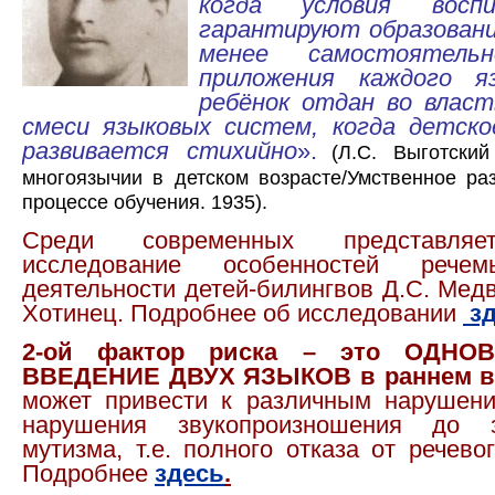
когда условия восп
гарантируют образовани
менее самостоятель
приложения каждого яз
ребёнок отдан во власт
смеси языковых систем, когда детско
развивается стихийно
».
(Л.С. Выготски
многоязычии в детском возрасте/Умственное ра
процессе обучения. 1935).
Среди современных представляе
исследование особенностей речемы
деятельности детей-билингвов Д.С. Мед
Хотинец. Подробнее об исследовании
зд
2-ой фактор риска – это ОДНО
ВВЕДЕНИЕ ДВУХ ЯЗЫКОВ в раннем во
может привести к различным нарушени
нарушения звукопроизношения до 
мутизма, т.е. полного отказа от речево
Подробнее
здесь
.