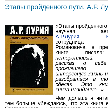
Этапы пройденного пути. А.Р. Л
«Этапы пройденного
научная автоб
А.Р.Лурия
.
сотрудница Ал
Романовича, в пре
книге писа
неторопливый, 
рассказ о себе 
прожившего б
интересную жизнь 
разобраться в т
сделал. Это книга
книга-назидание...»
Чем дольше я читаю
тем больше убеждаюсь, что эта книга е