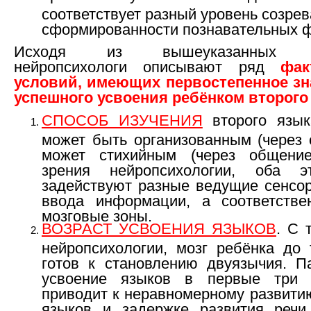
соответствует разный уровень созрев
сформированности познавательных ф
Исходя из вышеуказанных по
нейропсихологи описывают ряд
фак
условий, имеющих первостепенное зн
успешного усвоения ребёнком второго
СПОСОБ ИЗУЧЕНИЯ
второго язык
может быть организованным (через 
может стихийным (через общение
зрения нейропсихологии, оба э
задействуют разные ведущие сенсо
ввода информации, а соответстве
мозговые зоны.
ВОЗРАСТ УСВОЕНИЯ ЯЗЫКОВ
. С 
нейропсихологии, мозг ребёнка до 
готов к становлению двуязычия. П
усвоение языков в первые три 
приводит к неравномерному развити
языков и задержке развития реч