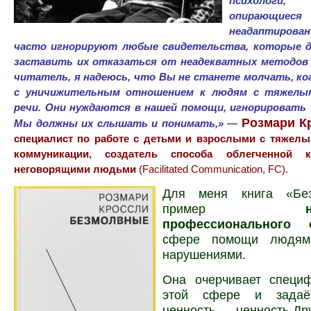
психологи
опирающиеся 
неадаптиров
часто игнорируют любые свидетельства, которые 
заставить их отказаться от неадекватных методов 
читатель, я надеюсь, что Вы не станете молчать, ко
с уничижительным отн
ошением к людям с тяжелы
речи. Они нуждаются в нашей помощи, игнорировать 
Розмари К
Мы должны их слышать и понимать,»
—
специалист по работе с детьми и взрослыми с тяжел
коммуникации, создатель способа облегченной 
неговорящими людьми
(Facilitated Communication, FC).
Для меня книга «Бе
пример
профессионального 
сфере помощи людям
нарушениями.
Она очерчивает специ
этой сфере и з
ада
ценность — ценность Дру