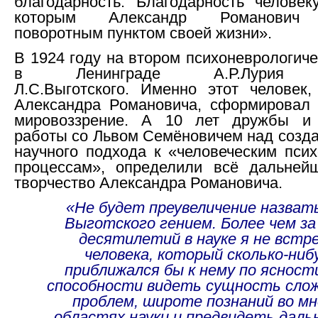
благодарность. Благодарность человеку
которым Александр Романов
поворотным пунктом своей жизни».
В 1924 году на втором психоневрологич
в Ленинграде А.Р.Лурия в
Л.С.Выготского.
Именно этот человек
Александра Романовича, сформировал 
мировоззрение. А 10 лет дружбы и 
работы со Львом Семёновичем над созда
научного подхода к «человеческим псих
процессам», определили всё дальней
творчество Александра Романовича.
«Не будет преувеличение назвать
Выготского гением. Более чем за
десятилетий в науке я не встр
человека, который сколько-ниб
приближался бы к нему по ясност
способности видеть сущность сло
проблем, широте познаний во мн
областях науки и предвидеть дал