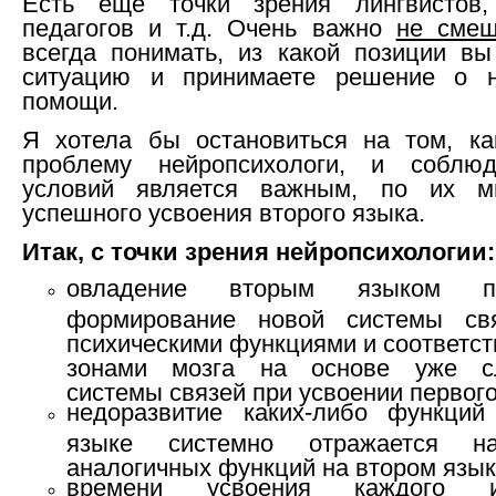
Есть ещё точки зрения лингвистов,
педагогов и т.д. Очень важно
не смеш
всегда понимать, из какой позиции вы
ситуацию и принимаете решение о н
помощи.
Я хотела бы остановиться на том, ка
проблему нейропсихологи, и соблюд
условий является важным, по их м
успешного усвоения второго языка.
Итак, с точки зрения нейропсихологии:
овладение вторым языком пре
формирование новой системы св
психическими функциями и соответс
зонами мозга на основе уже с
системы связей при усвоении первого
недоразвитие каких-либо функци
языке системно отражается н
аналогичных функций на втором язык
времени усвоения каждого 