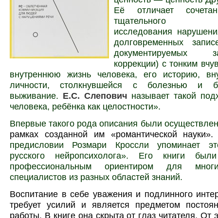
Её отличает сочетан
тщательного ску
исследования нарушени
долговременных запис
документируемых 
коррекции)
с тонким вчу
внутреннюю жизнь человека, его историю, вн
личности, столкнувшейся с болезнью и 
выживание.
Е.С. Слепович
называет такой под
человека, ребёнка как целостности».
Впервые такого рода описания были осуществле
рамках созданной им «романтической науки»
предисловии Розмари Кроссли упоминает эт
русского нейропсихолога»
. Его книги были
профессиональным ориентиром для многи
специалистов из разных областей знаний.
Воспитание в себе уважения и подлинного интер
требует усилий и является предметом постоя
работы. В книге она скрыта от глаз читателя. От 