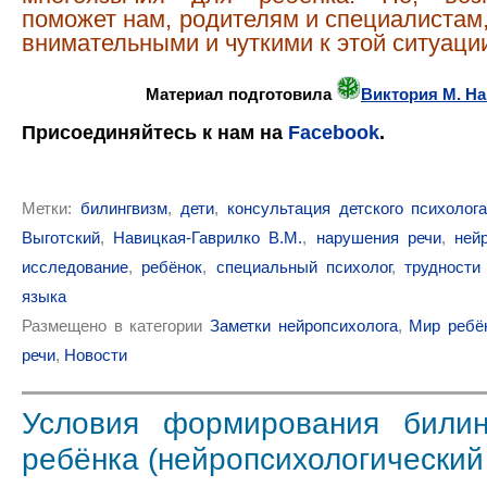
поможет нам, родителям и специалистам
внимательными и чуткими к этой ситуаци
Материал подготовила
Виктория М. Н
Присоединяйтесь к нам
на
Facebook
.
Метки:
билингвизм
,
дети
,
консультация детского психолог
Выготский
,
Навицкая-Гаврилко В.М.
,
нарушения речи
,
ней
исследование
,
ребёнок
,
специальный психолог
,
трудности
языка
Размещено в категории
Заметки нейропсихолога
,
Мир ребё
речи
,
Новости
Условия формирования билин
ребёнка (нейропсихологический