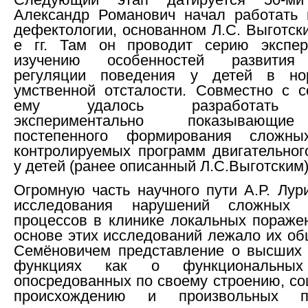
Александр Романович начал работать 
дефектологии, основанном Л.С. Выготск
е гг. Там он проводит серию экспе
изучению особенностей развития
регуляции поведения у детей в н
умственной отсталости. Совместно с с
ему удалось разработать м
экспериментально показывающи
постепенного формирования сложны
контролируемых программ двигательног
у детей (ранее описанный Л.С.Выготским)
Огромную часть научного пути А.Р. Лур
исследования нарушений сложных п
процессов в клинике локальных поражен
основе этих исследований лежало их об
Семёновичем представление о высших 
функциях как о функциональных 
опосредованных по своему строению, со
происхождению и произвольных п