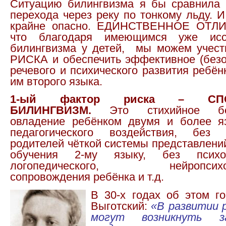
Ситуацию билингвизма я бы сравнила 
перехода через реку по тонкому льду. И
крайне опасно. ЕДИНСТВЕННОЕ ОТЛИ
что благодаря имеющимся уже исс
билингвизма у детей, мы можем уче
РИСКА и обеспечить эффективное (безо
речевого и психического развития ребё
им второго языка.
1-ый фактор риска – СПО
БИЛИНГВИЗМ.
Это стихийное бес
овладение ребёнком двумя и более я
педагогического воздействия, без
родителей чёткой системы представлени
обучения 2-му языку, без психоло
логопедического, нейропсихоло
сопровождения ребёнка и т.д.
В 30-х годах об этом г
Выготский:
«В развитии 
могут возникнуть за