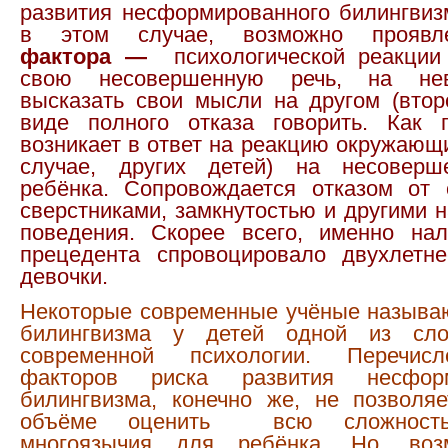
развития несформированного билингвиз
в этом случае, возможно прояв
фактора —
психологической реакции
свою несовершенную речь, на нев
высказать свои мысли на другом (втор
виде полного отказа говорить. Как 
возникает в ответ на реакцию окружающ
случае, других детей) на несоверш
ребёнка. Сопровождается отказом от
сверстниками, замкнутостью и другими 
поведения. Скорее всего, именно нал
прецедента спровоцировало двухлетн
девочки.
Некоторые современные учёные называ
билингвизма у детей одной из сл
современной психологии. Перечис
факторов риска развития несформ
билингвизма, конечно же, не позволя
объёме оценить всю сложность
многоязычия для ребёнка. Но, воз