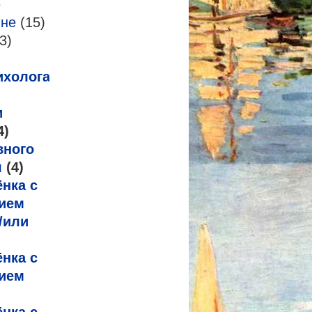
е
-не
(15)
3)
ихолога
и
4)
вного
я
(4)
нка с
ием
/или
нка с
ием