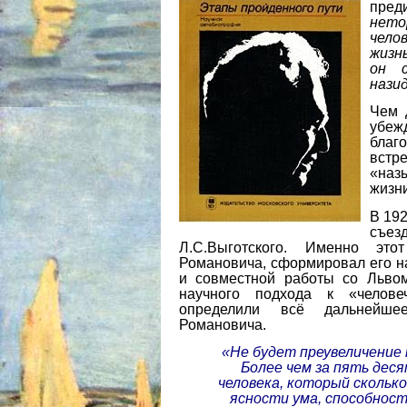
пре
нето
чело
жизн
он с
назид
Чем 
убеж
благ
встр
«наз
жизн
В 19
съез
Л.С.Выготского.
Именно этот
Романовича, сформировал его н
и совместной работы со Льво
научного подхода к «человеч
определили всё дальнейше
Романовича.
«Не будет преувеличение 
Более чем за пять деся
человека, который сколько
ясности ума, способнос