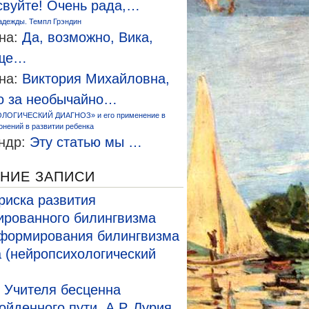
свуйте! Очень рада,…
адежды. Темпл Грэндин
на:
Да, возможно, Вика,
еще…
на:
Виктория Михайловна,
о за необычайно…
ЛОГИЧЕСКИЙ ДИАГНОЗ» и его применение в
онений в развитии ребенка
ндр:
Эту статью мы …
НИЕ ЗАПИСИ
риска развития
рованного билингвизма
формирования билингвизма
а (нейропсихологический
 Учителя бесценна
ойденного пути. А.Р. Лурия