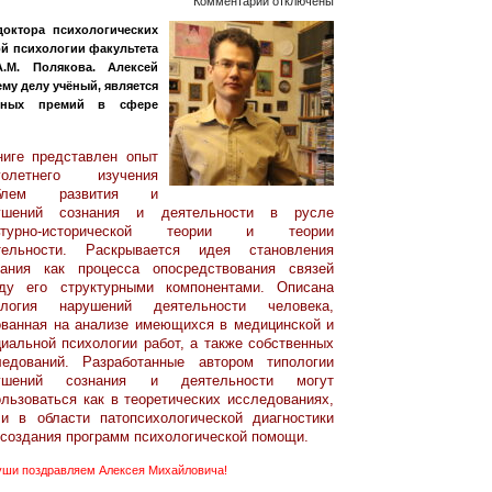
к
Комментарии
отключены
записи
октора психологических
й психологии факультета
А.М.
М. Полякова. Алексей
му делу учёный, является
Поляков.
жных премий в сфере
Сознание
и
ниге представлен опыт
деятельность:
голетнего изучения
облем развития и
развитие
ушений сознания и деятельности в русле
и
ьтурно-исторической теории и теории
тельности. Раскрывается идея становления
нарушения
нания как процесса опосредствования связей
ду его структурными компонентами. Описана
ология нарушений деятельности человека,
ованная на анализе имеющихся в медицинской и
циальной психологии работ, а также собственных
ледований. Разработанные автором типологии
ушений сознания и деятельности могут
ользоваться как в теоретических исследованиях,
 и в области патопсихологической диагностики
 создания программ психологической помощи.
уши поздравляем Алексея Михайловича!