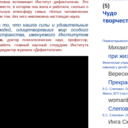
овна вспоминает Институт дефектологии. Это
записи
(5)
месте, в котором она жила и работала, сколько о
Е.С.
льную атмосферу семьи, тёплых человеческих
Чудо
ём том, без чего невозможна настоящая наука.
Слепович
творчес
вспоминает
а то, что нашла силы и удивительные
людей, олицетворявших мир особого
НИИ
ространства, именуемого Институтом
дефектологии
в,
доктор психологических наук, профессор,
Первооткрывател
аботе, главный научный сотрудник Института
Михаил
й редактор журнала «Дефектология».
при жи
Физические упра
навыков у детей
Вереск
Прекра
Е.С. Слепович. О
Минск, БГУ (част
womanb
Слепо
Е.С. Слепович. О
Инга С