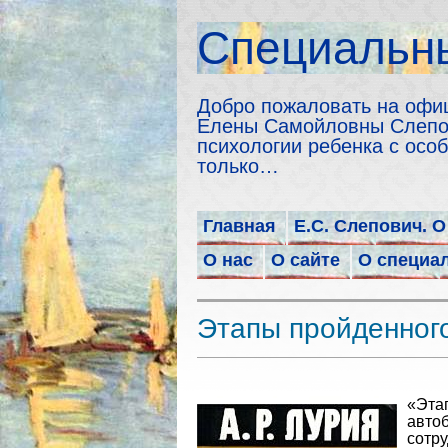
Cпециальны
Добро пожаловать на офи
Елены Самойловны Слепов
психологии ребенка с особ
только…
Главная
Е.С. Слепович. О
О нас
О сайте
О специа
Этапы пройденного
«Эта
авт
сотр