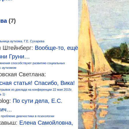
тва
(7)
ьница аутизма. Г.Е. Сухарева
 Штейнберг:
Вообще-то, ещё
зни Груни…
жнения способствуют развитию социальных
 с аутизмом
овская Светлана:
сная статья! Спасибо, Вика!
трывок из доклада на конференции 22 мая 2015г.
ь 1)
log:
По сути дела, Е.С.
вич…
 проблеме диагностики в психологии
кавыш:
Елена Самойловна,