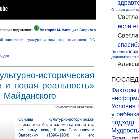
здравт
Отворяя двери н
Светла
если 
атериал подготовила
Виктория М. Навицкая-Гаврилко
Светла
ой психологии
,
культурно-историческая психология
,
Л.С.
спасиб
Понятие «ПСИХО
Видео
диагностике откл
Алекса
ьтурно-историческая
ПОСЛЕД
и и новая реальность»
Факторы 
. Майданского
несформи
Условия 
к
Комментарии
отключены
у ребёнк
записи
Основы культурно-исторической
подход)
Монография
психологии были заложены около ста
Мудрость
лет тому назад Львом Семеновичем
«Культурно-
Выготским (1896–1934) и его
Этапы пр
историческая