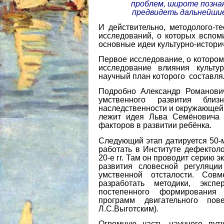
проблем, широте познан
предвидеть дальнейшие
И действительно, методолого-т
исследований, о которых вспоми
основные идеи культурно-историч
Первое исследование, о которо
исследование влияния культу
научный план которого составля
Подробно Александр Романович
умственного развития бл
наследственности и окружающей 
лежит идея Льва Семёновича о
факторов в развитии ребёнка.
Следующий этап датируется 50-м
работать в Институте дефектол
20-е гг. Там он проводит серию 
развития словесной регуляци
умственной отсталости. Сов
разработать методики, эксп
постепенного формирования
программ двигательного по
Л.С.Выготским).
Огромную часть научного пут