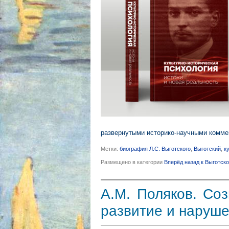
развернутыми историко-научными комме
Метки:
биография Л.С. Выготского
,
Выготский
,
к
Размещено в категории
Вперёд назад к Выготск
А.М. Поляков. Соз
развитие и наруш