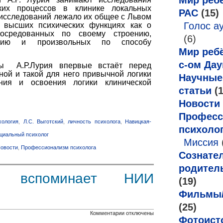
Мир ребё
ких процессов в клинике локальных
РАС
(15)
 исследований лежало их общее с Львом
Голос а
 высших психических функциях как о
посредованных по своему строению,
(6)
ению и произвольных по способу
Мир ребё
с-ом Дау
ы А.Р.Лурия впервые встаёт перед
ной и такой для него привычной логики
Научные
ания и освоения логики клинической
статьи
(1
Новости
Професс
хология
,
Л.С. Выготский
,
личность психолога
,
Навицкая-
психоло
циальный психолог
Миссия
овости
,
Профессионализм психолога
Сознате
родител
ч вспоминает НИИ
(19)
Фильмы
(25)
к
Комментарии
отключены
Фотоист