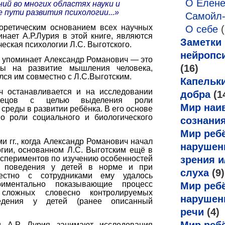
О Елен
ий во многих областях науки и
 пути развития психологии...»
Самойл
еоретическим основанием всех научных
О себе
(
нает А.Р.Лурия в этой книге, являются
Заметки
еская психологии Л.С. Выготского.
нейропс
м упоминает Александр Романович — это
(16)
ры на развитие мышления человека,
лся им совместно с Л.С.Выготским.
Капельк
 останавливается и на исследовании
добра
(1
изнецов с целью выделения роли
Мир наи
среды в развитии ребёнка. В его основе
 роли социального и биологического
сознани
Мир ребё
и гг., когда Александр Романович начал
нарушен
огии, основанном Л.С. Выготским ещё в
экспериментов по изучению особенностей
зрения и
и поведения у детей в норме и при
слуха
(9)
местно с сотрудниками ему удалось
ериментально показывающие процесс
Мир ребё
 сложных словесно контролируемых
нарушен
ведения у детей (ранее описанный
речи
(4)
и А.Р. Лурия занимают исследования