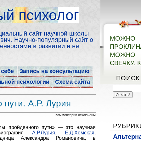
й психолог
циальный сайт научной школы
МОЖН
ич. Научно-популярный сайт о
енностями в развитии и не
ПРОКЛИ
МОЖНО 
СВЕЧКУ. 
 себе
Запись на консультацию
ПОИСК
льной психологии
Схема сайта
 пути. А.Р. Лурия
к
Комментарии
отключены
записи
РУБРИК
пы пройденного пути» — это научная
Этапы
обиография
А.Р.Лурия
.
Е.Д.Хомская
,
Альтерн
удница Александра Романовича, в
пройденного