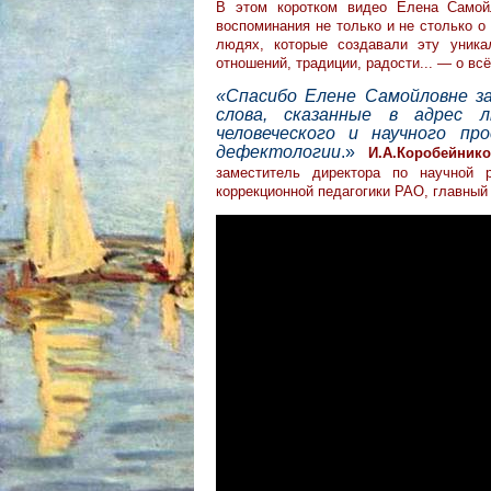
В этом коротком видео Елена Самойл
воспоминания не только и не столько о 
людях, которые создавали эту уника
отношений, традиции, радости... — о вс
«Спасибо Елене Самойловне з
слова, сказанные в адрес 
человеческого и научного п
дефектологии
.»
И.А.Коробейнико
заместитель директора по научной р
коррекционной педагогики РАО, главны