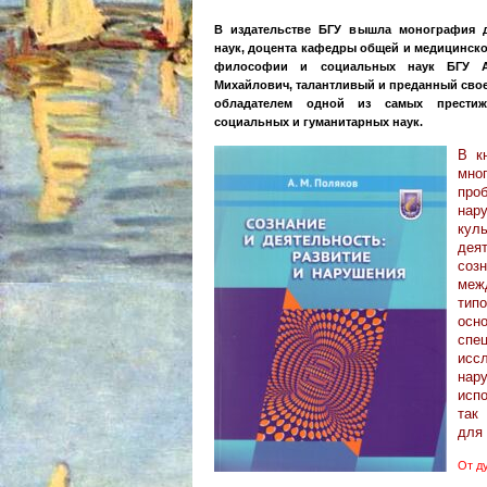
В издательстве БГУ вышла монография д
наук, доцента кафедры общей и медицинско
философии и социальных наук БГУ А.
Михайлович, талантливый и преданный свое
обладателем одной из самых прести
социальных и гуманитарных наук.
В к
мно
пр
нар
кул
дея
соз
меж
тип
осн
спе
исс
нар
исп
так
для
От д