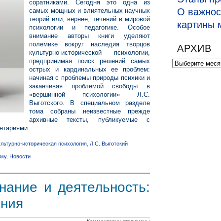
соратниками. Сегодня это одна из
О важнос
самых мощных и влиятельных научных
психология:
теорий или, вернее, течений в мировой
картины 
истоки
психологии и педагогике. Особое
внимание авторы книги уделяют
и
полемике вокруг наследия творцов
АРХИВ
новая
культурно-исторической психологии,
предпринимая поиск решений самых
Архив
реальность»
острых и кардинальных ее проблем:
под
начиная с проблемы природы психики и
заканчивая проблемой свободы в
редакцией
«вершинной психологии» Л.С.
Выготского. В специальном разделе
А.Д.
тома собраны неизвестные прежде
Майданского
архивные тексты, публикуемые с
нтариями.
ультурно-историческая психология
,
Л.С. Выготский
ому
,
Новости
нание и деятельность:
ения