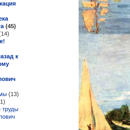
кация
ека
га
(45)
(14)
е!
азад к
ому
пович
змы
(13)
1)
 труды
пович