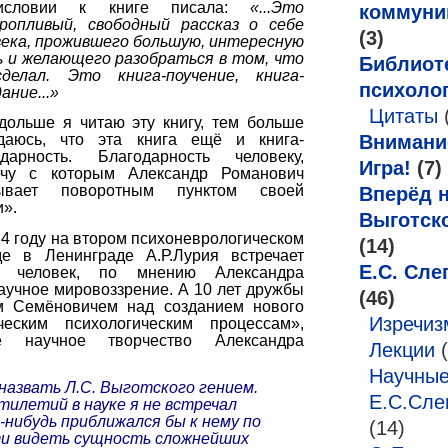
дисловии к книге писала:
«...Это
коммуни
пути.
ропливый, свободный рассказ о себе
(3)
века, прожившего большую, интересную
А.Р.
ь и желающего разобраться в том, что
Библиот
Лурия
делал. Это книга-поучение, книга-
психоло
ание...»
Цитаты
дольше я читаю эту книгу, тем больше
Внимани
даюсь, что эта книга ещё и книга-
одарность. Благодарность человеку,
Игра!
(7)
ечу с которым Александр Романович
ывает поворотным пунктом своей
Вперёд н
и».
Выготск
24 году на втором психоневрологическом
(14)
де в Ленинграде А.Р.Лурия встречает
Е.С. Сле
 человек, по мнению Александра
аучное мировоззрение. А 10 лет дружбы
(46)
м Семёновичем над созданием нового
Изречи
еским психологическим процессам»,
е научное творчество Александра
Лекции
(
Научные
назвать Л.С. Выготского гением.
Е.С.Сле
тилетий в науке я не встречал
-нибудь приближался бы к нему по
(14)
ти видеть сущность сложнейших