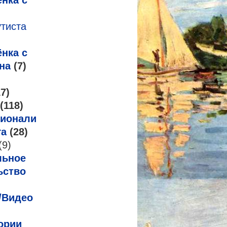
нка с
утиста
нка с
на
(7)
7)
(118)
ионализм
га
(28)
(9)
льное
ьство
/Видео
ории