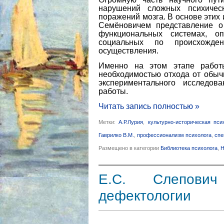
нарушений сложных психичес
поражений мозга. В основе этих
Семёновичем представление о
функциональных системах, о
социальных по происхожд
осуществления.
Именно на этом этапе работ
необходимостью отхода от обыч
экспериментального исследов
работы.
Читать запись полностью »
Метки:
А.Р.Лурия
,
культурно-историческая пси
Гаврилко В.М.
,
профессионализм психолога
,
спе
Размещено в категории
Библиотека психолога
,
Н
Е.С. Слепови
дефектологии