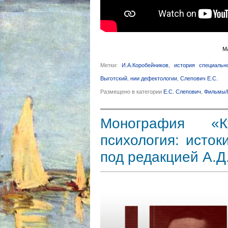
М
Метки:
И.А.Коробейников
,
история специальн
Выготский
,
нии дефектологии
,
Слепович Е.С.
Размещено в категории
Е.С. Слепович
,
Фильмы/
Монография «Кул
психология: исток
под редакцией А.Д