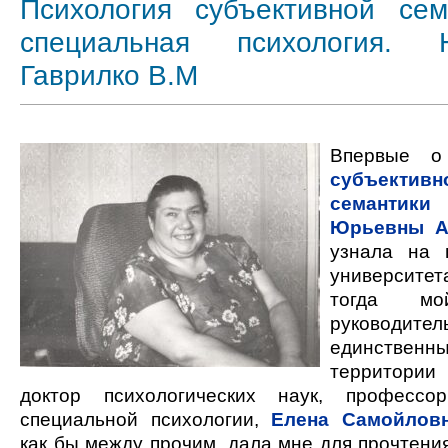
Психология субъективной се
специальная психология. Н
Гаврилко В.М
Впервые 
субъективн
семантики
Юрьевны А
узнала на 
университ
тогда мо
руководител
единств
территори
доктор психологических наук, профессо
специальной психологии,
Елена Самойлов
как бы между прочим, дала мне для прочтен