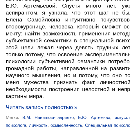
Е.Ю. Артемьевой. Спустя м
ного лет, уж
аспирантом,
я узнала, что этот шаг не бы
Елена Самойловна интуитивно почувство
второкурснице, человека, который сможет о
мечту: найти возможность применения метод
субъективной семантики в специальной психо
этой цели лежал через девять трудных лет
только потому, что освоение эксперименталь
психологии субъективной семантики потреб
громадной работы, направленной на развит
научного мышления, но и потому, что оно п
меня мужества признать факт личностной
необходимости построения целостной и неп
картины мира.
Читать запись полностью »
Метки:
В.М. Навицкая-Гаврилко
,
Е.Ю. Артемьва
,
искусс
психолога
,
личность
,
осмысленность
,
Специальная психоло