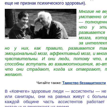
еще не признак психического здоровья).
Многие не ве
умственно о
— полноценн
что у эти
развивает
мозга, кото
за интеллект
но у них, как правило, развивается та
эмоциональный мозг, аффективный мозг, и многи
чувствительны. И они люди, потому что, в
способны вступать во взаимоотношения, во-вт
что они страдают, когда их отвергают, п
желают.
Читайте также:
Таинство беззащитности
В «Ковчеге» здоровые люди — ассистенты — не
или санитары, они на равных живут с больн
каждой общине часть ассистентов работает
остальные приезжают на время.