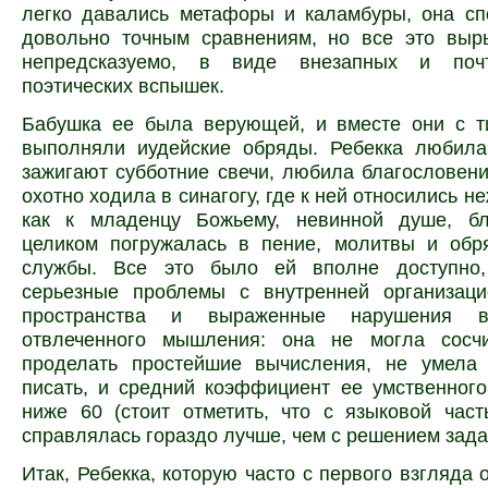
легко давались метафоры и каламбуры, она сп
довольно точным сравнениям, но все это выр
непредсказуемо, в виде внезапных и поч
поэтических вспышек.
Бабушка ее была верующей, и вместе они с т
выполняли иудейские обряды. Ребекка любила 
зажигают субботние свечи, любила благословен
охотно ходила в синагогу, где к ней относились н
как к младенцу Божьему, невинной душе, б
целиком погружалась в пение, молитвы и обр
службы. Все это было ей вполне доступно,
серьезные проблемы с внутренней организац
пространства и выраженные нарушения в
отвлеченного мышления: она не могла сосч
проделать простейшие вычисления, не умела 
писать, и средний коэффициент ее умственног
ниже 60 (стоит отметить, что с языковой час
справлялась гораздо лучше, чем с решением зада
Итак, Ребекка, которую часто с первого взгляда 