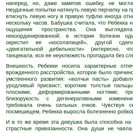
наперед, но, даже заметив ошибку, не могла
Неудачные попытки натянуть левую перчатку на п
втиснуть левую ногу в правую туфлю иногда отн
нескольку часов. Бабушка считала, что Ребекка 
ощущения пространства. Она выглядела
некоординированной: в истории болезни од
окрестил ее «косолапицей», другой сде
«двигательной дебильности» (интересно, ч
танцевала, вся ее неуклюжесть пропадала без сл
Внешность Ребекки носила характерные отпе
врожденного расстройства, которое было причин
умственного развития: «волчья пасть» добавл
уродливый присвист; короткие толстые пальцы
плоскими, деформированными ногтями; про
близорукость с дегенеративными изменени
требовала очень сильных очков. Чувствуя 
посмешищем, Ребекка выросла болезненно робкой
И в то же время эта девушка была способна на
страстные привязанности. Она души не чаяла