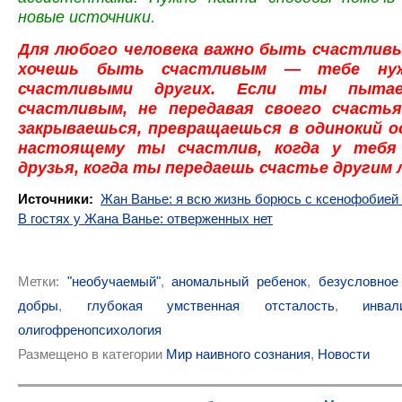
новые источники
.
Для любого человека важно быть счастливы
хочешь быть счастливым — тебе нуж
счастливыми других. Если ты пыта
счастливым, не передавая своего счасть
закрываешься, превращаешься в одинокий о
настоящему ты счастлив, когда у тебя
друзья, когда ты передаешь счастье другим 
Источники:
Жан Ванье: я всю жизнь борюсь с ксенофобией 
В гостях у Жана Ванье: отверженных нет
Метки:
"необучаемый"
,
аномальный ребенок
,
безусловное
добры
,
глубокая умственная отсталость
,
инвал
олигофренопсихология
Размещено в категории
Мир наивного сознания
,
Новости