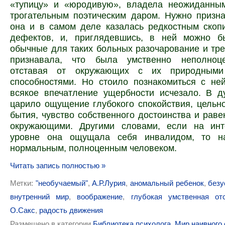
«тупицу» и «юродивую», владела неожиданным
трогательным поэтическим даром. Нужно призна
она и в самом деле казалась редкостным скоп
дефектов, и, приглядевшись, в ней можно б
обычные для таких больных разочарование и тре
признавала, что была умственно неполноце
отставая от окружающих с их природным
способностями. Но стоило познакомиться с не
всякое впечатление ущербности исчезало. В д
царило ощущение глубокого спокойствия, цельн
бытия, чувство собственного достоинства и раве
окружающими. Другими словами, если на инт
уровне она ощущала себя инвалидом, то н
нормальным, полноценным человеком.
Читать запись полностью »
Метки:
"необучаемый"
,
А.Р.Лурия
,
аномальный ребенок
,
безу
внутренний мир
,
воображение
,
глубокая умственная от
О.Сакс
,
радость движения
Размещено в категории
Библиотека психолога
,
Мир наивного 