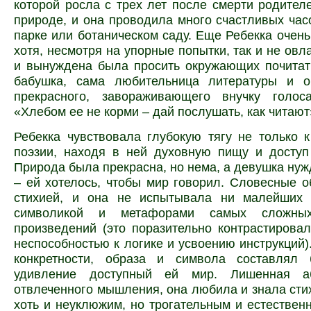
которой росла с трех лет после смерти родителе
природе, и она проводила много счастливых час
парке или ботаническом саду. Еще Ребекка очень
хотя, несмотря на упорные попытки, так и не овл
и вынуждена была просить окружающих почитат
бабушка, сама любительница литературы и о
прекрасного, завораживающего внучку голоса
«Хлебом ее не корми – дай послушать, как читают
Ребекка чувствовала глубокую тягу не только к
поэзии, находя в ней духовную пищу и доступ
Природа была прекрасна, но нема, а девушка нуж
– ей хотелось, чтобы мир говорил. Словесные 
стихией, и она не испытывала ни малейших 
символикой и метафорами самых сложных
произведений (это поразительно контрастирова
неспособностью к логике и усвоению инструкций).
конкретности, образа и символа составлял
удивление доступный ей мир. Лишенная аб
отвлеченного мышления, она любила и знала сти
хоть и неуклюжим, но трогательным и естествен