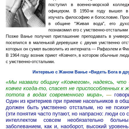
поступил в военно-морской коллед
офицером. В 1950-м году вышел в 
изучать философию и богословие. Про
в общине “Живая вода”, его дух
познакомил его с умственно-отсталыми
Позже Ванье получил приглашение преподавать в универс
поселился в маленькой деревушке с двумя умственно отс
которых он сумел вызволить из интерната — Рафаэлем и Фи
В 1964 году возник приют «Ковчег», в котором обычные люд
с умственно-отсталыми.
Интервью с Жаном Ванье «Видеть Бога в др
«Мы назвали общину «Ковчегом», надеясь, что 
ковчег когда-то, спасет не приспособленных к 
потопа в водах современного мира
»,
—
говор
Один из критериев при приеме насельников в об
должен быть умственно отсталым, но не психи
(эти понятия часто путают, но напрасно: люди со
интеллектом совсем необязательно больны
заболеванием, как и, наоборот, высокий уровен