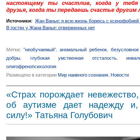
настоящему ты счастлив, когда у тебя
друзья, когда ты передаешь счастье другим 
Источники:
Жан Ванье: я всю жизнь борюсь с ксенофобией 
В гостях у Жана Ванье: отверженных нет
Метки:
"необучаемый"
,
аномальный ребенок
,
безусловное
добры
,
глубокая умственная отсталость
,
инвал
олигофренопсихология
Размещено в категории
Мир наивного сознания
,
Новости
«Страх порождает невежество,
об аутизме дает надежду и,
силу!» Татьяна Голубович