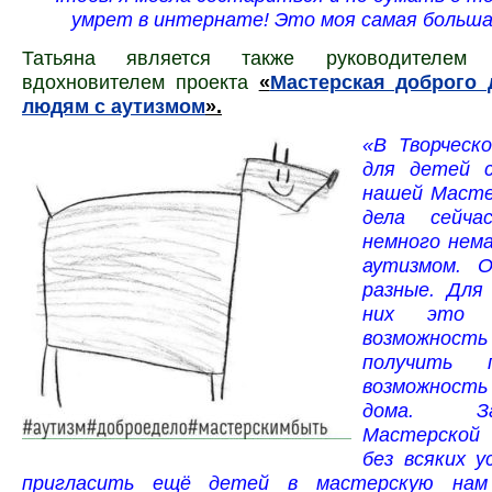
умрет в интернате! Это моя самая больш
Татьяна является также руководителем
вдохновителем проекта
«
Мастерская доброго 
людям с аутизмом
».
«В Творческ
для детей с
нашей Масте
дела сейча
немного нема
аутизмом. О
разные. Для
них это е
возможнос
получить 
возможность
дома. З
Мастерской
без всяких у
пригласить ещё детей в мастерскую нам