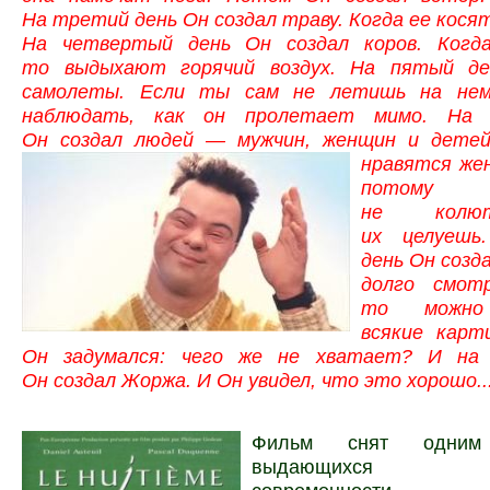
На третий день Он создал траву. Когда ее косят
На четвертый день Он создал коров. Когд
то выдыхают горячий воздух. На пятый де
самолеты. Если ты сам не летишь на не
наблюдать, как он пролетает мимо. На 
Он создал людей — мужчин, женщин и дете
нравятся же
потому
не колют
их целуешь
день Он созда
долго смот
то можно 
всякие карт
Он задумался: чего же не хватает? И на 
Он создал Жоржа. И Он увидел, что это хорошо..
Фильм снят одни
выдающихся ре