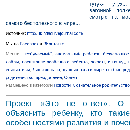
тутух- тутух.
вагонной полк
смотрю на мое
самого бесполезного в мире...
Источник:
http://lilkindad.livejournal.com/
Мы на
Facebook
и
ВКонтакте
Метки:
"необучаемый"
,
аномальный ребенок
,
безусловное
добры
,
воспитание особенного ребенка
,
дефект
,
инвалид
,
инициативы
,
Лилькин папа
,
лучший папа в мире
,
особые род
родительство
,
преодоление
,
Содея
Размещено в категории
Новости
,
Сознательное родительство
Проект «Это не ответ». О 
объяснить ребенку, кто так
особенностями развития и поче