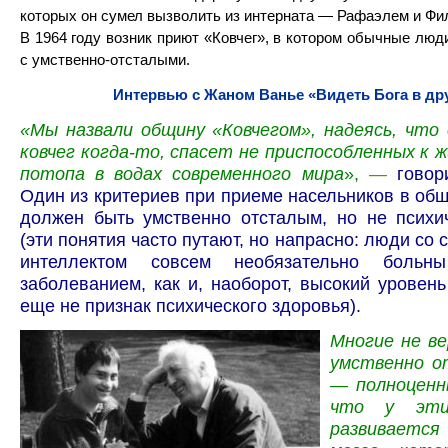
которых он сумел вызволить из интерната — Рафаэлем и Фи
В 1964 году возник приют «Ковчег», в котором обычные люд
с умственно-отсталыми.
Интервью с Жаном Ванье «Видеть Бога в др
«Мы назвали общину «Ковчегом», надеясь, что 
ковчег когда-то, спасет не приспособленных к 
потопа в водах современного мира
»,
—
говор
Один из критериев при приеме насельников в об
должен быть умственно отсталым, но не психи
(эти понятия часто путают, но напрасно: люди со
интеллектом совсем необязательно больны
заболеванием, как и, наоборот, высокий уровен
еще не признак психического здоровья).
Многие не ве
умственно о
— полноценн
что у эти
развивает