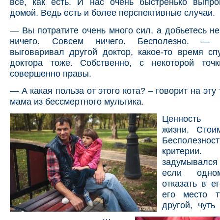
все, как есть. И нас очень быстренько выпро
домой. Ведь есть и более перспективные случаи.
— Вы потратите очень много сил, а добьетесь не
ничего. Совсем ничего. Бесполезно. — 
выговаривал другой доктор, какое-то время сп
доктора тоже. Собственно, с некоторой точ
совершенно правы.
— А какая польза от этого кота? – говорит на эту
мама из бессмертного мультика.
Ценность ч
жизни. Стоим
Бесполезност
критерии
задумывался
если одно
отказать в ег
его место т
другой, чуть