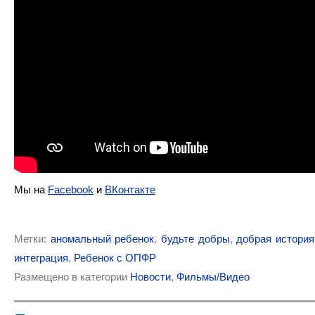
Мы на
Facebook
и
ВКонтакте
Метки:
аномальный ребенок
,
будьте добры
,
добрая история
интеграция
,
Ребенок с ОПФР
Размещено в категории
Новости
,
Фильмы/Видео