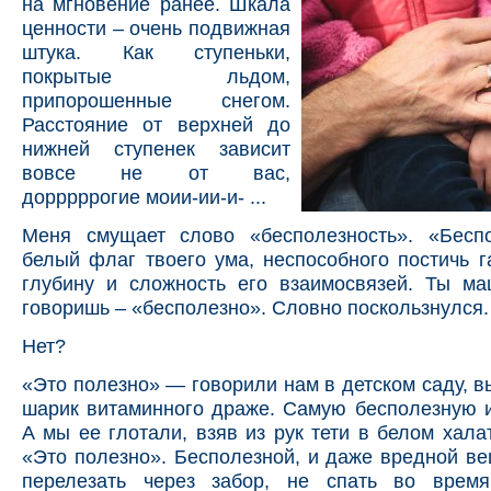
на мгновение ранее. Шкала
ценности – очень подвижная
штука. Как ступеньки,
покрытые льдом,
припорошенные снегом.
Расстояние от верхней до
нижней ступенек зависит
вовсе не от вас,
дорррррогие моии-ии-и- ...
Меня смущает слово «бесполезность». «Бесп
белый флаг твоего ума, неспособного постичь 
глубину и сложность его взаимосвязей. Ты ма
говоришь – «бесполезно». Словно поскользнулся.
Нет?
«Это полезно» — говорили нам в детском саду, 
шарик витаминного драже. Самую бесполезную 
А мы ее глотали, взяв из рук тети в белом хала
«Это полезно». Бесполезной, и даже вредной в
перелезать через забор, не спать во время