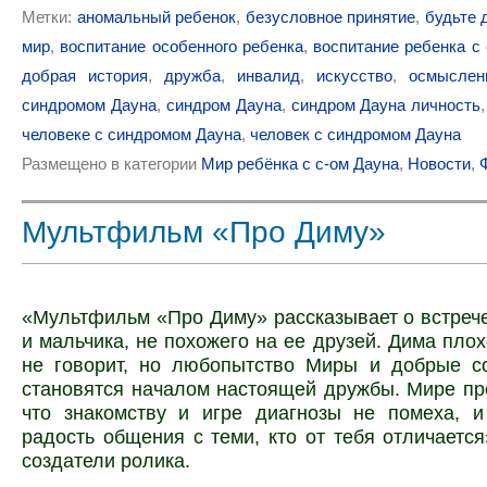
Метки:
аномальный ребенок
,
безусловное принятие
,
будьте 
мир
,
воспитание особенного ребенка
,
воспитание ребенка с
добрая история
,
дружба
,
инвалид
,
искусство
,
осмыслен
синдромом Дауна
,
синдром Дауна
,
синдром Дауна личность
человеке с синдромом Дауна
,
человек с синдромом Дауна
Размещено в категории
Мир ребёнка с с-ом Дауна
,
Новости
,
Мультфильм «Про Диму»
«Мультфильм «Про Диму» рассказывает о встреч
и мальчика, не похожего на ее друзей. Дима плох
не говорит, но любопытство Миры и добрые с
становятся началом настоящей дружбы. Мире пре
что знакомству и игре диагнозы не помеха, 
радость общения с теми, кто от тебя отличаетс
создатели ролика.