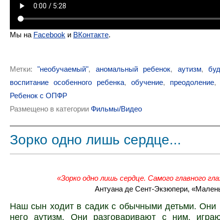
Мы на
Facebook
и
ВКонтакте
.
Метки:
"необучаемый"
,
аномальный ребенок
,
аутизм
,
бу
воспитание особенного ребенка
,
обучение
,
преодоление
Ребенок с ОПФР
Размещено в категории
Фильмы/Видео
Зорко одно лишь сердце...
«Зорко одно лишь сердце. Самого главного гла
Антуана де Сент-Экзюпери, «Маленьк
Наш сын ходит в садик с обычными детьми. Они н
него аутизм. Они разговаривают с ним, игра