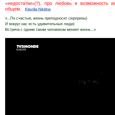
«недостатки»(?), про любовь и возможность и
общем.
Klavdia Nikitina
«...По счастью, жизнь преподносит сюрпризы)
И вокруг нас есть удивительные люди)
Встреча с одним таким человеком меняет жизнь...»