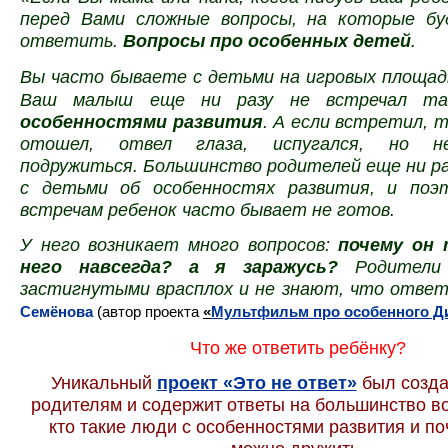
перед Вами сложные вопросы, на которые б
ответить.
Вопросы про особенных детей
.
Вы часто бываете с детьми на игровых
площад
Ваш малыш еще ни разу не встречал 
особенностями развития
. А если встретил, т
отошел, отвел глаза, испугался, но н
подружиться. Большинство родителей еще ни ра
с детьми об особенностях развития, и поэ
встречам ребенок часто бывает не готов.
У него возникает много вопросов:
почему он 
него навсегда? а я заражусь?
Родители 
застигнутыми врасплох и не знают, что ответ
Семёнова
(автор проекта
«
Мультфильм про особенного Д
Что же ответить ребёнку?
Уникальный
проект «Это не ответ»
был созд
родителям и содержит ответы на большинство в
кто такие люди с особенностями развития и по