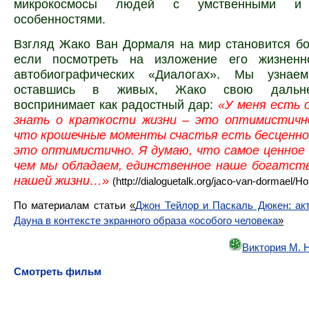
микрокосмосы людей с умственными и 
особенностями.
Взгляд Жако Ван Дормаля на мир становится б
если посмотреть на изложение его жизненн
автобиографических «Диалогах». Мы узнаем
оставшись в живых, Жако свою дальн
воспринимает как радостный дар:
«У меня есть 
знать о краткости жизни – это оптимистично
что крошечные моменты счастья есть бесценно
это оптимистично. Я думаю, что самое ценное 
чем мы обладаем, единственное наше богатст
нашей жизни…»
(http://dialoguetalk.org/jaco-van-dormael/Hou
По материалам статьи
«
Джон Тейлор и Паскаль Дюкен: ак
Дауна в контексте экранного образа «особого человека
»
Виктория М. 
Смотреть фильм