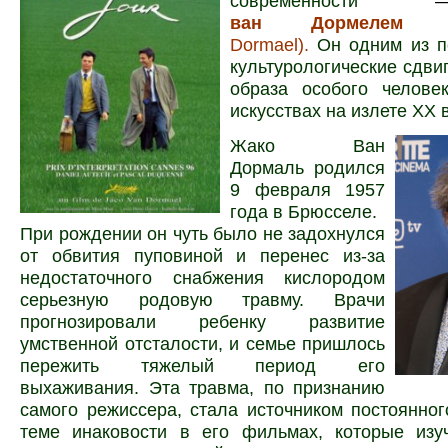
современности
ван Дормелем
(J
Dormael).
Он одним из п
культурологические сдви
образа особого челове
искусствах на излете XX 
Жако Ван
Дормаль родился
9 февраля 1957
года в Брюсселе.
При рождении он чуть было не задохнулся
от обвития пуповиной и перенес из-за
недостаточного снабжения кислородом
серьезную родовую травму. Врачи
прогнозировали ребенку развитие
умственной отсталости, и семье пришлось
пережить тяжелый период его
выхаживания. Эта травма, по признанию
самого режиссера, стала источником постоянно
теме инаковости в его фильмах, которые изу