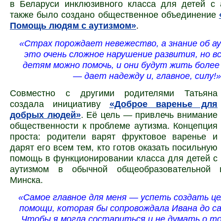
в Беларуси инклюзивного класса для детей с 
также было создано общественное объединение
Помощь людям с аутизмом»
.
«Страх порождает невежество, а знание об а
это очень сложное нарушение развития, но в
детям можно помочь, и они будут жить более
— дает надежду и, главное, силу!»
Совместно с другими родителями Татьяна
создала инициативу
«Доброе варенье для
добрых людей»
. Её цель — привлечь внимание
общественности к проблеме аутизма. Концепция
проста: родители варят фруктовое варенье и
дарят его всем тем, кто готов оказать посильную
помощь в функционировании класса для детей с
аутизмом в обычной общеобразовательной 
Минска.
«Самое главное для меня — успеть создать ц
помощи, которая бы сопровождала Ивана до с
Чтобы я могла состариться и не думать о то