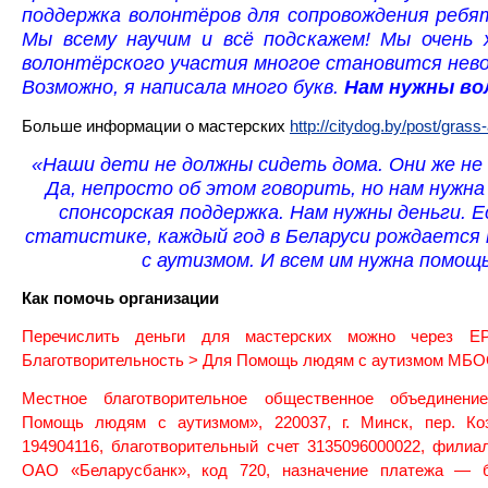
поддержка волонтёров для сопровождения ребя
Мы всему научим и всё подскажем! Мы очень 
волонтёрского участия многое становится нев
Возможно, я написала много букв.
Нам нужны во
Больше информации о мастерских
http://citydog.by/post/grass
«Наши дети не должны сидеть дома. Они же не
Да, непросто об этом говорить, но нам нужн
спонсорская поддержка. Нам нужны деньги. Е
статистике, каждый год в Беларуси рождается
с аутизмом. И всем им нужна помощь
Как помочь организации
Перечислить деньги для мастерских можно через Е
Благотворительность > Для Помощь людям с аутизмом МБО
Местное благотворительное общественное объединени
Помощь людям с аутизмом», 220037, г. Минск, пер. Ко
194904116, благотворительный счет 3135096000022, филиа
ОАО «Беларусбанк», код 720, назначение платежа — б