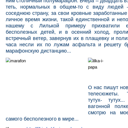
ним столичный полумарафон. Вчера – двадцать в
теть, нормальных в общем-то с виду людей
соседнюю страну, за свои кровные заработанные 
личное время жизни, такой единственной и неп
нашему с Лилькой примеру прихватили е
бесполезных детей, и в осенний холод, прол
встречный ветер, завернув их в плащевку и поли
часа несли их по лужам асфальта и решету бр
марафонскую дистанцию...
О нас пишут но
телесюжеты. Т
тутух- тутух.
вагонной полк
смотрю на мое
самого бесполезного в мире...