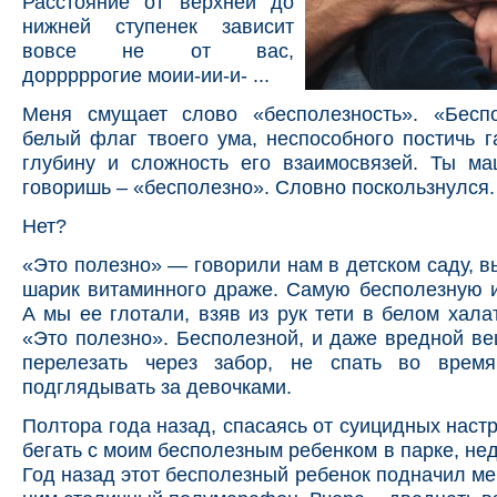
Расстояние от верхней до
нижней ступенек зависит
вовсе не от вас,
дорррррогие моии-ии-и- ...
Меня смущает слово «бесполезность». «Бесп
белый флаг твоего ума, неспособного постичь 
глубину и сложность его взаимосвязей. Ты ма
говоришь – «бесполезно». Словно поскользнулся.
Нет?
«Это полезно» — говорили нам в детском саду, 
шарик витаминного драже. Самую бесполезную 
А мы ее глотали, взяв из рук тети в белом хала
«Это полезно». Бесполезной, и даже вредной в
перелезать через забор, не спать во время
подглядывать за девочками.
Полтора года назад, спасаясь от суицидных настр
бегать с моим бесполезным ребенком в парке, нед
Год назад этот бесполезный ребенок подначил ме