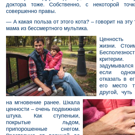
доктора тоже. Собственно, с некоторой точ
совершенно правы.
— А какая польза от этого кота? – говорит на эту
мама из бессмертного мультика.
Ценность ч
жизни. Стоим
Бесполезност
критерии
задумывался
если одно
отказать в ег
его место т
другой, чуть
на мгновение ранее. Шкала
ценности – очень подвижная
штука. Как ступеньки,
покрытые льдом,
припорошенные снегом.