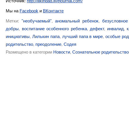
Источник:
http://lilkindad.livejournal.com/
Мы на
Facebook
и
ВКонтакте
Метки:
"необучаемый"
,
аномальный ребенок
,
безусловное
добры
,
воспитание особенного ребенка
,
дефект
,
инвалид
,
инициативы
,
Лилькин папа
,
лучший папа в мире
,
особые род
родительство
,
преодоление
,
Содея
Размещено в категории
Новости
,
Сознательное родительство