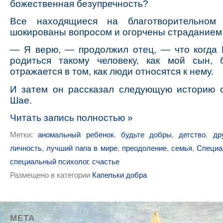
божественная безупречность?
Все находящиеся на благотворительном
шокированы вопросом и огорчены страданием 
— Я верю, — продолжил отец, — что когда 
родиться такому человеку, как мой сын, б
отражается в том, как люди относятся к нему.
И затем он рассказал следующую историю 
Шае.
Читать запись полностью »
Метки:
аномальный ребенок
,
будьте добры
,
детство
,
др
личность
,
лучший папа в мире
,
преодоление
,
семья
,
Специа
специальный психолог
,
счастье
Размещено в категории
Капельки добра
МЕТА