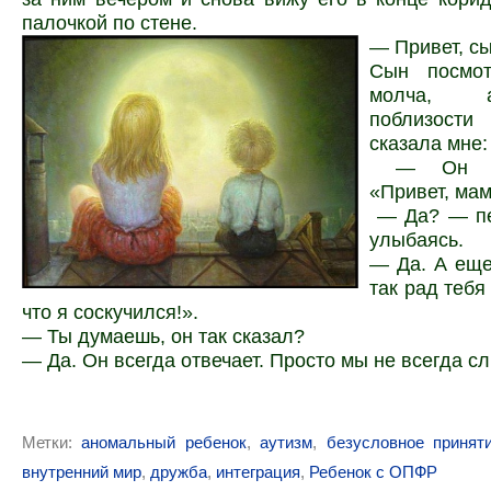
палочкой по стене.
— Привет, сы
Сын посмо
молча, 
поблизос
сказала мне:
— Он от
«Привет, мам
— Да? — пе
улыбаясь.
— Да. А еще
так рад тебя
что я соскучился!».
— Ты думаешь, он так сказал?
— Да. Он всегда отвечает. Просто мы не всегда с
Метки:
аномальный ребенок
,
аутизм
,
безусловное принят
внутренний мир
,
дружба
,
интеграция
,
Ребенок с ОПФР