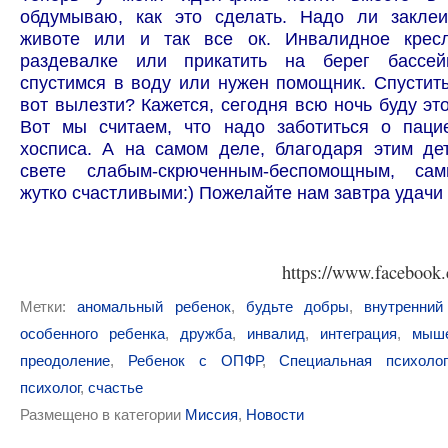
обдумываю, как это сделать. Надо ли заклеи
животе или и так все ок. Инвалидное крес
раздевалке или прикатить на берег бассе
спустимся в воду или нужен помощник. Спустить
вот вылезти? Кажется, сегодня всю ночь буду это
Вот мы считаем, что надо заботиться о пацие
хосписа. А на самом деле, благодаря этим де
свете слабым-скрюченным-беспомощным, сам
жутко счастливыми:) Пожелайте нам завтра удачи 
https://www.facebook
Метки:
аномальный ребенок
,
будьте добры
,
внутренний
особенного ребенка
,
дружба
,
инвалид
,
интеграция
,
мыше
преодоление
,
Ребенок с ОПФР
,
Специальная психолог
психолог
,
счастье
Размещено в категории
Миссия
,
Новости