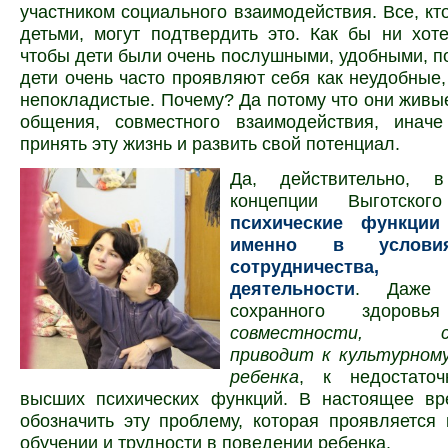
участником социального взаимодействия. Все, кт
детьми, могут подтвердить это. Как бы ни хот
чтобы дети были очень послушными, удобными, п
дети очень часто проявляют себя как неудобные
непокладистые. Почему? Да потому что они живые
общения, совместного взаимодействия, инач
принять эту жизнь и развить свой потенциал.
Да, действительно, в
концепции Выготс
психические функции
именно в услови
сотрудничества,
деятельности
. Даже 
сохранного здоро
совместности, сот
приводит к культурном
ребенка
, к недостаточ
высших психических функций. В настоящее в
обозначить эту проблему, которая проявляется 
обучении и трудности в поведении ребенка.