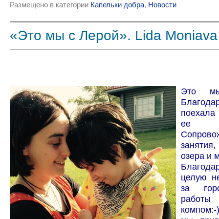
Размещено в категории
Капельки добра
,
Новости
«Это мы с Лерой». Lida Moniava
Это м
Благод
поехала 
ее в
Сопро
занятия
озера и 
Благод
целую н
за гор
работы
компом: