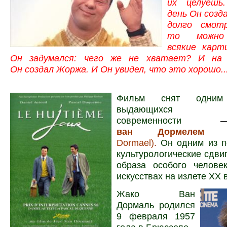
их целуешь
день Он созда
долго смот
то можно 
всякие карт
Он задумался: чего же не хватает? И на 
Он создал Жоржа. И Он увидел, что это хорошо..
Фильм снят одни
выдающихся ре
современности
ван Дормелем
(J
Dormael).
Он одним из п
культурологические сдви
образа особого челове
искусствах на излете XX 
Жако Ван
Дормаль родился
9 февраля 1957