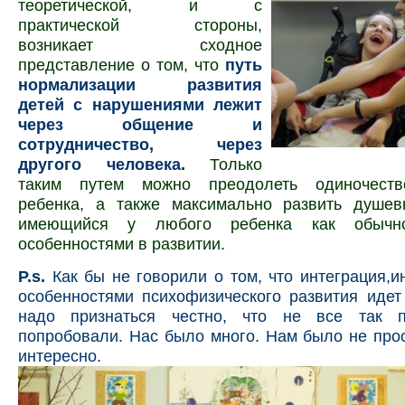
теоретической, и с
практической стороны,
возникает сходное
представление о том, что
путь
нормализации раз­вития
детей с нарушениями лежит
через общение и
сотрудничество, через
другого человека
.
Только
таким путем можно преодолеть оди­ночеств
ребенка, а также максимально развить душев­
имеющийся у любого ребенка как обычн
особенностями в раз­витии.
P.s.
Как бы не говорили о том, что интеграция,и
особенностями психофизического развития иде
надо признаться честно, что не все так 
попробовали. Нас было много. Нам было не прос
интересно.