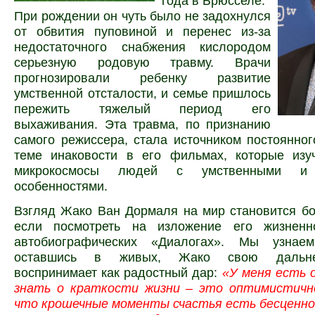
года в Брюсселе.
При рождении он чуть было не задохнулся
от обвития пуповиной и перенес из-за
недостаточного снабжения кислородом
серьезную родовую травму. Врачи
прогнозировали ребенку развитие
умственной отсталости, и семье пришлось
пережить тяжелый период его
выхаживания. Эта травма, по признанию
самого режиссера, стала источником постоянно
теме инаковости в его фильмах, которые изу
микрокосмосы людей с умственными и 
особенностями.
Взгляд Жако Ван Дормаля на мир становится б
если посмотреть на изложение его жизненн
автобиографических «Диалогах». Мы узнаем
оставшись в живых, Жако свою дальн
воспринимает как радостный дар:
«У меня есть 
знать о краткости жизни – это оптимистично
что крошечные моменты счастья есть бесценно