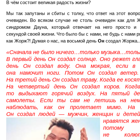
В чём состоит великая радость жизни?
Мы так запутаны и сбиты с толку, что ответ на этот вопр
очевиден. Во всяком случае не столь очевиден как для 
синдромом Дауна, который отвечает на него просто и 
секундой своей жизни. Что было бы с нами, не будь с нами 
как Жорж?! Думая о нас, на восьмой день
Он
создал Жоржа..
«Сначала не было ничего…только музыка…тольк
В первый день Он создал солнце. Оно режет гл
день Он создал воду. Она мокрая, если в 
она намочит ноги. Потом Он создал ветер.
На третий день Он создал траву. Когда ее косят
На четвертый день Он создал коров. Когд
то выдыхают горячий воздух. На пятый де
самолеты. Если ты сам не летишь на не
наблюдать, как он пролетает мимо. На 
Он создал людей — мужчин, женщин и дете
нравятся же
потому
не колют