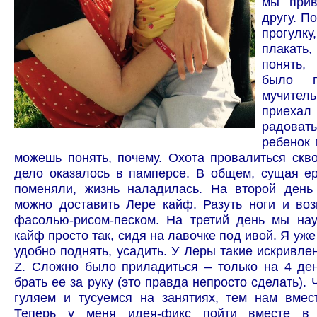
мы прив
другу. П
прогулк
плакать
понять,
было п
мучител
приеха
радова
ребенок 
можешь понять, почему. Охота провалиться скв
дело оказалось в памперсе. В общем, сущая е
поменяли, жизнь наладилась. На второй день 
можно доставить Лере кайф. Разуть ноги и воз
фасолью-рисом-песком. На третий день мы нау
кайф просто так, сидя на лавочке под ивой. Я уже
удобно поднять, усадить. У Леры такие искривлен
Z. Сложно было приладиться – только на 4 де
брать ее за руку (это правда непросто сделать).
гуляем и тусуемся на занятиях, тем нам вмес
Теперь у меня идея-фикс пойти вместе в 