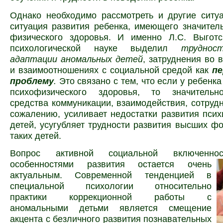
Однако необходимо рассмотреть и другие ситу
ситуация развития ребенка, имеющего значите
физического здоровья. И именно Л.С. Выгот­
психологической науке выделил
трудност
адаптации аномальных детей
, затруднения во 
и взаимоотношениях с социальной средой как
п
про­блему
.
Это связано с тем, что если у ребенк
психофизического здоровья, то значительн
средства комму­никации, взаимодействия, сотрудн
сожалению, усиливает недостатки развития пси
детей, усугубляет труд­но­сти развития высших 
таких детей.
Вопрос активной социальной вклю­ченн
особенностями
развития остается очень
актуальным. Современной тенденцией в
специальной психологии относительно
практики коррекционной работы с
аномальными детьми является смещение
акцента с безличного развития познавательных