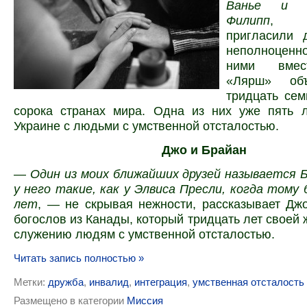
Ванье и 
Филипп
, 
пригласили 
неполноценн
ними вмес
«Лярш» объ
тридцать сем
сорока странах мира. Одна из них уже пять л
Украине с людьми с умственной отсталостью.
Джо и Брайан
—
Один из моих ближайших друзей называется 
у него такие, как у Элвиса Пресли, когда тому
лет
, — не скрывая нежности, рассказывает Дж
богослов из Канады, который тридцать лет своей 
служению людям с умственной отсталостью.
Читать запись полностью »
Метки:
дружба
,
инвалид
,
интеграция
,
умственная отсталость
Размещено в категории
Миссия