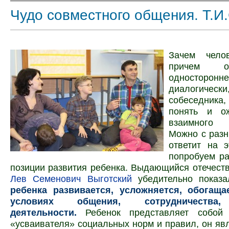
Чудо совместного общения. Т.И
Зачем челов
причем о
одност
диалогическ
собеседника
понять и о
взаимного
Можно с разн
ответит на э
попробуем ра
позиции развития ребенка. Выдающийся отечест
Лев Семенович Выгот­ский
убедительно показ
ребенка развивается, усложняется, обогащ
условиях общения, сотрудничества,
деятельности.
Ребенок представляет собой
«усваивателя» социальных норм и правил, он яв