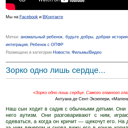
Мы на
Facebook
и
ВКонтакте
Метки:
аномальный ребенок
,
будьте добры
,
добрая история
интеграция
,
Ребенок с ОПФР
Размещено в категории
Новости
,
Фильмы/Видео
Зорко одно лишь сердце...
«Зорко одно лишь сердце. Самого главного гла
Антуана де Сент-Экзюпери, «Маленьк
Наш сын ходит в садик с обычными детьми. Они н
него аутизм. Они разговаривают с ним, игра
одеваться, а когда он кричит — щекочут его. На 
за ним вечером и снова вижу его в конце кори