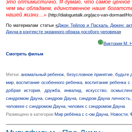
это оптимистично. Я думаю, что самое ценное 
чем мы обладаем, единственное наше богатст
нашей жизни…»
(http://dialoguetalk.org/jaco-van-dormael/Hou
По материалам статьи
«
Джон Тейлор и Паскаль Дюкен: ак
Дауна в контексте экранного образа «особого человека
»
Виктория М. 
Смотреть фильм
Метки:
аномальный ребенок
,
безусловное принятие
,
будьте 
мир
,
воспитание особенного ребенка
,
воспитание ребенка с
добрая история
,
дружба
,
инвалид
,
искусство
,
осмыслен
синдромом Дауна
,
синдром Дауна
,
синдром Дауна личность
человеке с синдромом Дауна
,
человек с синдромом Дауна
Размещено в категории
Мир ребёнка с с-ом Дауна
,
Новости
,