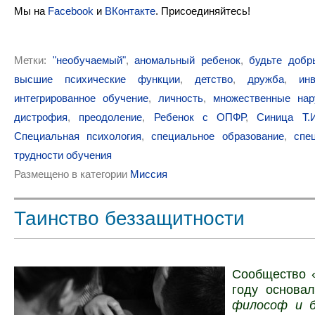
Мы на
Facebook
и
ВКонтакте
. Присоединяйтесь!
Метки:
"необучаемый"
,
аномальный ребенок
,
будьте добр
высшие психические функции
,
детство
,
дружба
,
ин
интегрированное обучение
,
личность
,
множественные нар
дистрофия
,
преодоление
,
Ребенок с ОПФР
,
Синица Т.И
Специальная психология
,
специальное образование
,
спе
трудности обучения
Размещено в категории
Миссия
Таинство беззащитности
Сообщество 
году основа
философ и бо