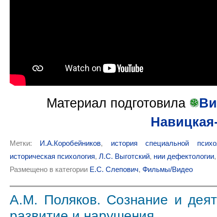
Материал подготовила
Ви
Навицкая
Метки:
И.А.Коробейников
,
история специальной психо
историческая психология
,
Л.С. Выготский
,
нии дефектологии
Размещено в категории
Е.С. Слепович
,
Фильмы/Видео
А.М. Поляков. Сознание и деят
развитие и нарушения