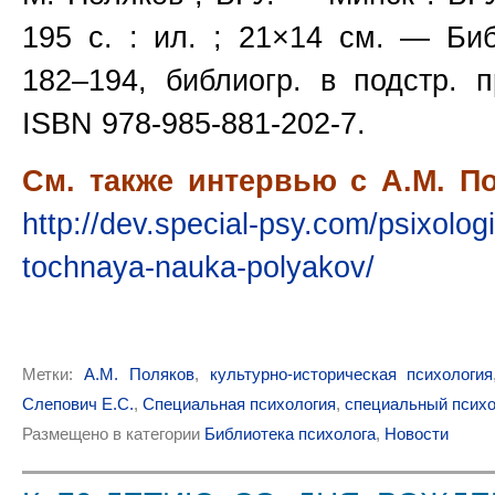
195 с. : ил. ; 21×14 см. — Биб
182–194, библиогр. в подстр. 
ISBN 978-985-881-202-7.
См. также интервью с А.М. 
http://dev.special-psy.com/psixolog
tochnaya-nauka-polyakov/
Метки:
А.М. Поляков
,
культурно-историческая психология
Слепович Е.С.
,
Специальная психология
,
специальный психо
Размещено в категории
Библиотека психолога
,
Новости