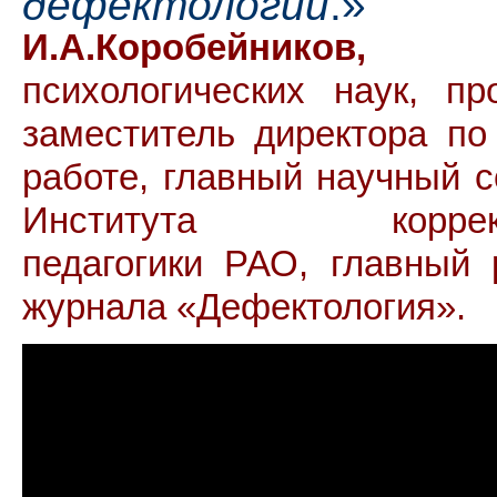
дефектологии
.»
И.А.Коробейников,
до
психологических наук, пр
заместитель директора по
работе, главный научный с
Института коррекц
педагогики РАО, главный 
журнала «Дефектология».