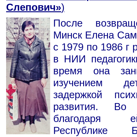
Слепович
»
)
После возвра
Минск Елена Сам
с 1979 по 1986 г 
в НИИ педагогик
время она зан
изучением д
задержкой психи
развития. Во
благодаря
Республике Б