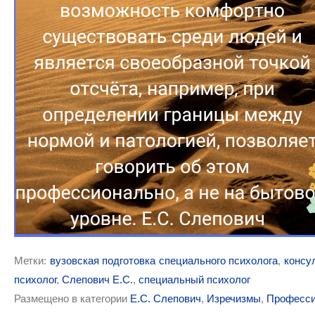
Метки:
вузовская подготовка специального психолога
,
консу
психолог
,
Слепович Е.С.
,
специальный психолог
Размещено в категории
Е.С. Слепович
,
Изречизмы
,
Професси