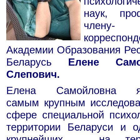
психологич
наук, про
члену-
корреспонд
Академии Образования Ре
Беларусь
Елене Само
Слепович.
Елена Самойловна яв
самым крупным исследова
сфере специальной психо
территории Беларуси и о
крупнейших – на терр