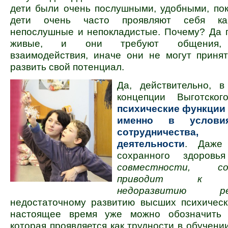
дети были очень послушными, удобными, по
дети очень часто проявляют себя ка
непослушные и непокладистые. Почему? Да 
живые, и они требуют общения, с
взаимодействия, иначе они не могут приня
развить свой потенциал.
Да, действительно, в
концепции Выготск
психические функции
именно в услови
сотрудничества,
деятельности
. Даже
сохранного здоров
совместности, сот
приводит к ку
недоразвитию ре
недостаточному развитию высших психическ
настоящее время уже можно обозначить 
которая проявляется как трудности в обучени