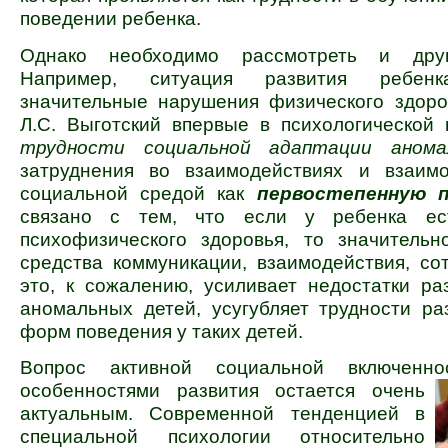
поведении ребенка.
Однако необходимо рассмотреть и друг
Например, ситуация развития ребенк
значительные нарушения физического здоро
Л.С. Выгот­ский впервые в психологической
трудности социаль­ной адаптации аном
затруднения во взаимодействиях и взаим
социальной средой как
первостепенную п
связано с тем, что если у ребенка ес
психофизического здоровья, то значительн
средства комму­никации, взаимодействия, со
это, к сожалению, усиливает недостатки ра
аномальных детей, усугубляет труд­но­сти р
форм поведения у таких детей.
Вопрос активной социальной вклю­ченн
особенностями
развития остается очень
актуальным. Современной тенденцией в
специальной психологии относительно