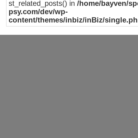
st_related_posts() in
/home/bayven/spe
psy.com/dev/wp-
content/themes/inbiz/inBiz/single.p