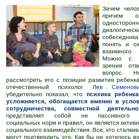
Зачем челов
причем о
одност
диалогическ
собеседника
понять и о
взаимного
Можно с р
зрения отв
вопрос. Н
рассмотреть его с позиции развития ребен
отечественный психолог
Лев Семенови
убедительно показал, что
психика ребенка
усложняется, обогащается именно в усло
сотрудничества, совместной деятельно
представляет собой не пассивного «
социальных норм и правил, он является актив
социального взаимодействия. Все, кто сталкив
могут подтвердить это. Как бы ни хотелось в