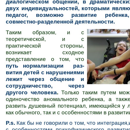
диалогическом общении, в драматически
двух инди­ви­дуальностей, которыми являю
педагог, возможно развитие ребенка
совместно-разделенной деятельности.
Таким образом, и с
теоретической, и с
практической стороны,
возникает сходное
представление о том, что
путь нормализации раз­
вития детей с нарушениями
лежит через общение и
сотрудничество, через
другого человека
.
Только таким путем мож
оди­ночество аномального ребенка, а такж
развить душев­ный потенциал, имеющийся у 
как обычного, так и с особенностями в раз­вити
P.s.
Как бы не говорили о том, что интеграция
с особенностями психофизического развити