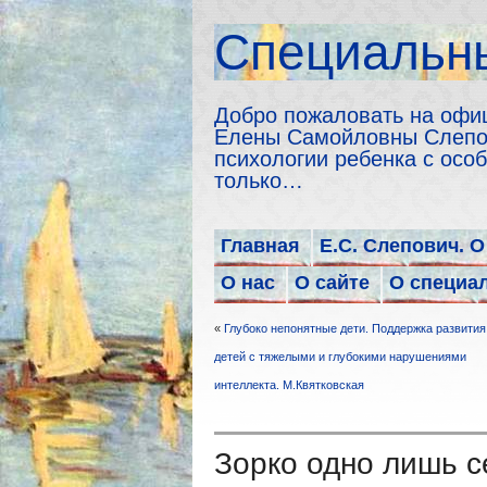
Cпециальны
Добро пожаловать на офи
Елены Самойловны Слепов
психологии ребенка с особ
только…
Главная
Е.С. Слепович. О
О нас
О сайте
О специа
«
Глубоко непонятные дети. Поддержка развития
детей с тяжелыми и глубокими нарушениями
интеллекта. М.Квятковская
Зорко одно лишь с