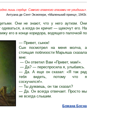
 одно лишь сердце. Самого главного глазами не увидишь».
Антуана де Сент-Экзюпери, «Маленький принц», 1943г.
етьми. Они не знают, что у него аутизм. Они
 одеваться, а когда он кричит — щекочут его. На
вижу его в конце коридора, водящего палочкой по
— Привет, сынок!
Сын посмотрел на меня молча, а
стоящая поблизости Марьяша сказала
мне:
— Он ответил Вам «Привет, мам!».
— Да? — переспросила я, улыбаясь.
— Да. А еще он сказал: «Я так рад
тебя видеть, потому что я
соскучился!».
— Ты думаешь, он так сказал?
— Да. Он всегда отвечает. Просто мы
не всегда слышим.
Божана Босна