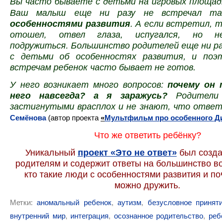
Вы часто бываете с детьми на игровых
площад
Ваш малыш еще ни разу не встречал 
особенностями развития
. А если встретил, т
отошел, отвел глаза, испугался, но н
подружиться. Большинство родителей еще ни ра
с детьми об особенностях развития, и поэ
встречам ребенок часто бывает не готов.
У него возникает много вопросов:
почему он 
него навсегда? а я заражусь?
Родители 
застигнутыми врасплох и не знают, что ответ
Семёнова
(автор проекта
«
Мультфильм про особенного Д
Что же ответить ребёнку?
Уникальный
проект «Это не ответ»
был созд
родителям и содержит ответы на большинство в
кто такие люди с особенностями развития и по
можно дружить.
Метки:
аномальный ребенок
,
аутизм
,
безусловное принят
внутренний мир
,
интеграция
,
осознанное родительство
,
реб