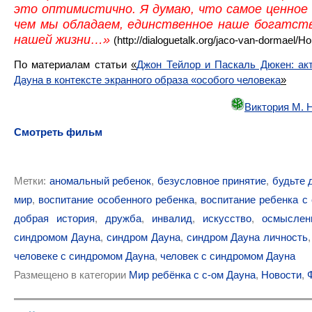
это оптимистично. Я думаю, что самое ценное 
чем мы обладаем, единственное наше богатст
нашей жизни…»
(http://dialoguetalk.org/jaco-van-dormael/Hou
По материалам статьи
«
Джон Тейлор и Паскаль Дюкен: ак
Дауна в контексте экранного образа «особого человека
»
Виктория М. 
Смотреть фильм
Метки:
аномальный ребенок
,
безусловное принятие
,
будьте 
мир
,
воспитание особенного ребенка
,
воспитание ребенка с
добрая история
,
дружба
,
инвалид
,
искусство
,
осмыслен
синдромом Дауна
,
синдром Дауна
,
синдром Дауна личность
человеке с синдромом Дауна
,
человек с синдромом Дауна
Размещено в категории
Мир ребёнка с с-ом Дауна
,
Новости
,