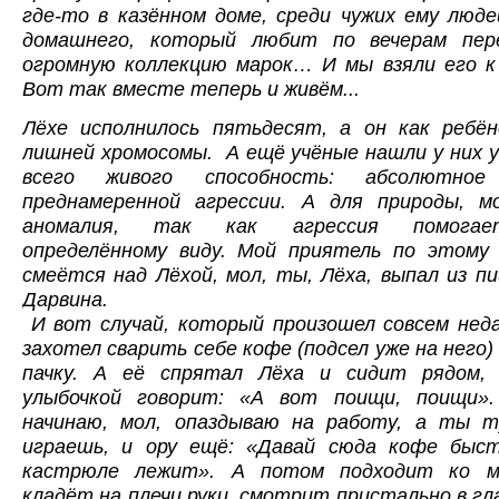
где-то в казённом доме, среди чужих ему люде
домашнего, который любит по вечерам пер
огромную коллекцию марок… И мы взяли его к 
Вот так вместе теперь и живём...
Лёхе исполнилось пятьдесят, а он как ребён
лишней хромосомы. А ещё учёные нашли у них 
всего живого способность: абсолютное
преднамеренной агрессии. А для природы, 
аномалия, так как агрессия помога
определённому виду. Мой приятель по этому 
смеётся над Лёхой, мол, ты, Лёха, выпал из п
Дарвина.
И вот случай, который произошел совсем неда
захотел сварить себе кофе (подсел уже на него)
пачку. А её спрятал Лёха и сидит рядом, 
улыбочкой говорит: «А вот поищи, поищи».
начинаю, мол, опаздываю на работу, а ты 
играешь, и ору ещё: «Давай сюда кофе быст
кастрюле лежит». А потом подходит ко м
кладёт на плечи руки, смотрит пристально в гл