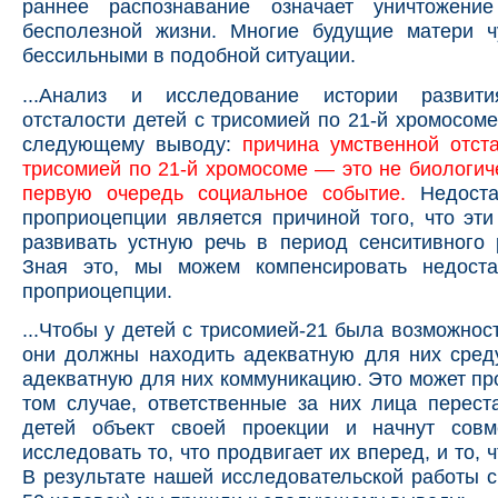
раннее распознавание означает уничтожени
бесполезной жизни. Многие будущие матери ч
бессильными в подобной ситуации.
...Анализ и исследование истории развити
отсталости детей с трисомией по 21-й хромосоме
следующему выводу:
причина умственной отст
трисомией по 21-й хромосоме — это не биологиче
первую очередь социальное событие.
Недост
проприоцепции является причиной того, что эти
развивать устную речь в период сенситивного 
Зная это, мы можем компенсировать недост
проприоцепции.
...Чтобы у детей с трисомией-21 была возможност
они должны находить адекватную для них среду
адекватную для них коммуникацию. Это может пр
том случае, ответственные за них лица перест
детей объект своей проекции и начнут сов
исследовать то, что продвигает их вперед, и то, ч
В результате нашей исследовательской работы с