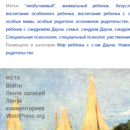
Метки:
"необучаемый"
,
аномальный ребенок
,
безус
воспитание особенного ребенка
,
воспитание ребенка с 
особые мамы
,
особые родители
,
осознанное родительство
ребенок с синдромом Дауна
,
семья
,
синдром Дауна
,
синдро
Специальная психология
,
специальный психолог
,
умственная
Размещено в категории
Мир ребёнка с с-ом Дауна
,
Ново
родительство
МЕТА
Войти
Лента записей
Лента
комментариев
WordPress.org