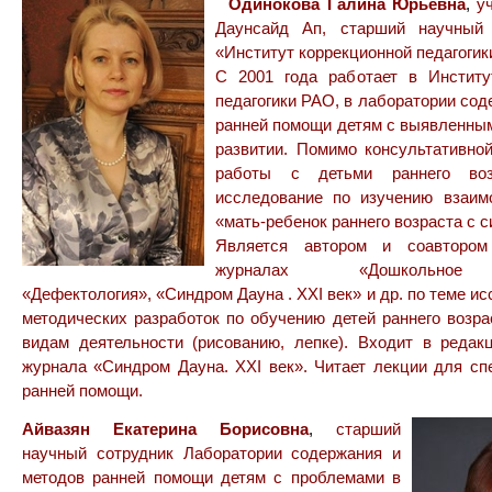
Одинокова Галина Юрьевна
,
у
Даунсайд Ап, старший научный
«Институт коррекционной педагогик
С 2001 года работает в Институ
педагогики РАО, в лаборатории сод
ранней помощи детям с выявленны
развитии. Помимо консультативно
работы с детьми раннего воз
исследование по изучению взаим
«мать-ребенок раннего возраста с 
Является автором и соавторо
журналах «Дошкольное 
«Дефектология», «Синдром Дауна . XXI век» и др. по теме и
методических разработок по обучению детей раннего возр
видам деятельности (рисованию, лепке). Входит в редак
журнала «Синдром Дауна. XXI век». Читает лекции для с
ранней помощи.
Айвазян Екатерина Борисовна
,
старший
научный сотрудник Лаборатории содержания и
методов ранней помощи детям с проблемами в