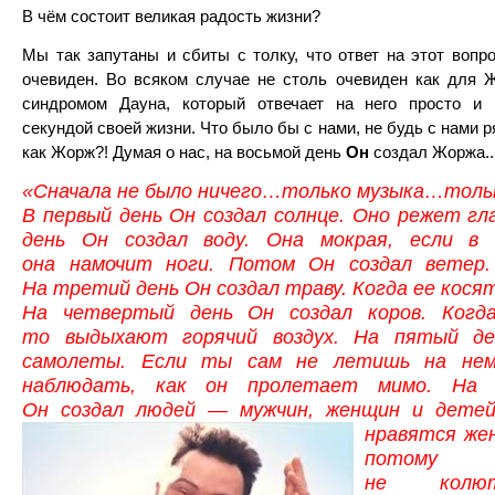
В чём состоит великая радость жизни?
Мы так запутаны и сбиты с толку, что ответ на этот вопр
очевиден. Во всяком случае не столь очевиден как для 
синдромом Дауна, который отвечает на него просто и 
секундой своей жизни. Что было бы с нами, не будь с нами 
как Жорж?! Думая о нас, на восьмой день
Он
создал Жоржа..
«Сначала не было ничего…только музыка…тольк
В первый день Он создал солнце. Оно режет гл
день Он создал воду. Она мокрая, если в 
она намочит ноги. Потом Он создал ветер.
На третий день Он создал траву. Когда ее косят
На четвертый день Он создал коров. Когд
то выдыхают горячий воздух. На пятый де
самолеты. Если ты сам не летишь на не
наблюдать, как он пролетает мимо. На 
Он создал людей — мужчин, женщин и дете
нравятся же
потому
не колют