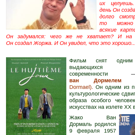
их целуешь
день Он созда
долго смот
то можно 
всякие карт
Он задумался: чего же не хватает? И на 
Он создал Жоржа. И Он увидел, что это хорошо..
Фильм снят одни
выдающихся ре
современности
ван Дормелем
(J
Dormael).
Он одним из п
культурологические сдви
образа особого челове
искусствах на излете XX 
Жако Ван
Дормаль родился
9 февраля 1957