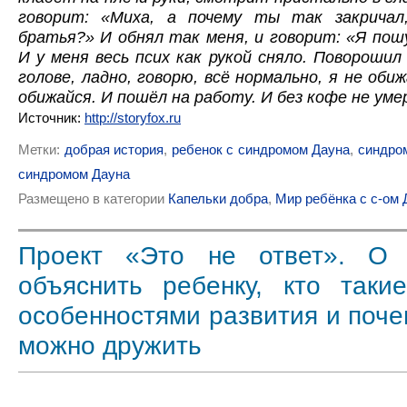
говорит: «Миха, а почему ты так закричал
братья?» И обнял так меня, и говорит: «Я пош
И у меня весь псих как рукой сняло. Поворошил
голове, ладно, говорю, всё нормально, я не оби
обижайся. И пошёл на работу. И без кофе не уме
Источник:
http://storyfox.ru
Метки:
добрая история
,
ребенок с синдромом Дауна
,
синдро
синдромом Дауна
Размещено в категории
Капельки добра
,
Мир ребёнка с с-ом 
Проект «Это не ответ». О 
объяснить ребенку, кто так
особенностями развития и поче
можно дружить