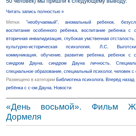
50 человек) мы пришли к следующему выводу:
Читать запись полностью »
Метки:
"необучаемый"
,
аномальный ребенок
,
безус
воспитание особенного ребенка
,
воспитание ребенка с 
вторичная инвалидизация
,
глубокая умственная отсталость
культурно-историческая психология
,
Л.С. Выготски
коммуникация
,
обучение
,
развитие ребенка
,
ребенок с 
синдром Дауна
,
синдром Дауна личность
,
Специал
специальное образование
,
специальный психолог
,
человек с
Размещено в категории
Библиотека психолога
,
Вперёд назад 
ребёнка с с-ом Дауна
,
Новости
«День восьмой». Фильм Ж
Дормеля