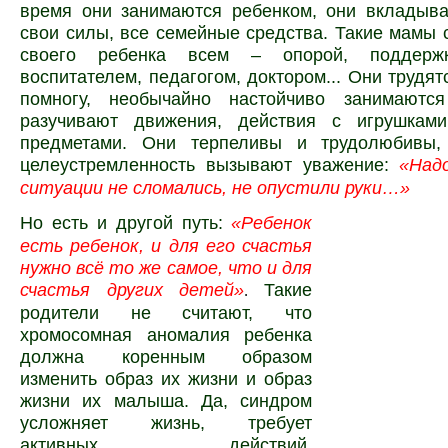
время они занимаются ребенком, они вкладыва
свои силы, все семейные средства. Такие мамы 
своего ребенка всем – опорой, поддержк
воспитателем, педагогом, доктором... Они трудят
помногу, необычайно настойчиво занимаютс
разучивают движения, действия с игрушкам
предметами. Они терпеливы и трудолюбивы,
целеустремленность вызывают уважение:
«Над
ситуации не сломались, не опустили руки…»
Но есть и другой путь:
«Ребенок
есть ребенок, и для его счастья
нужно всё то же самое, что и для
счастья других детей»
Такие
.
родители не считают, что
хромосомная аномалия ребенка
должна коренным образом
изменить образ их жизни и образ
жизни их малыша. Да, синдром
усложняет жизнь, требует
активных действий,