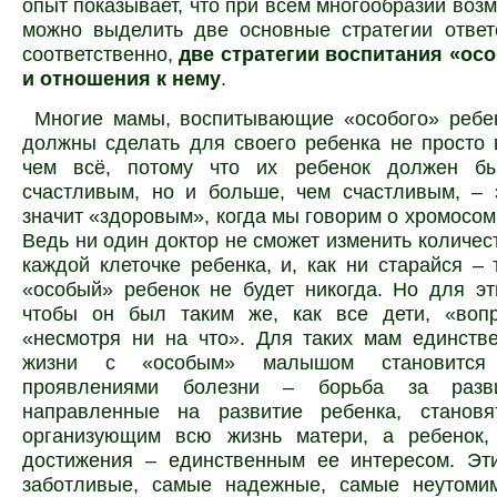
опыт показывает, что при всем многообразии воз
можно выделить две основные стратегии ответ
соответственно,
две стратегии воспитания «осо
и отношения к нему
.
Многие мамы, воспитывающие «особого» ребен
должны сделать для своего ребенка не просто 
чем всё, потому что их ребенок должен бы
счастливым, но и больше, чем счастливым, – 
значит «здоровым», когда мы говорим о хромосо
Ведь ни один доктор не сможет изменить количес
каждой клеточке ребенка, и, как ни старайся – т
«особый» ребенок не будет никогда. Но для э
чтобы он был таким же, как все дети, «воп
«несмотря ни на что». Для таких мам единств
жизни с «особым» малышом становится
проявлениями болезни – борьба за разви
направленные на развитие ребенка, становя
организующим всю жизнь матери, а ребенок,
достижения – единственным ее интересом. Э
заботливые, самые надежные, самые неутоми