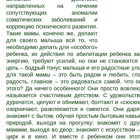
направленных на лечение
сопутствующих аномалии
соматических заболеваний и
коррекцию психического развития.
Такие мамы, конечно же, делают
для своего малыша всё то, что
необходимо делать для «особого»
ребенка, их действия по абилитации ребенка з
энергию, требуют усилий, но они не становятся
цель – бодрый тонус малыша и его радостные у
для такой мамы – это быть рядом и любить, гл
радость, главное – это радоваться самой. Что 
этого? Да ничего особенного! Они просто вовлека
называется счастливым детством. С удовольст
дурачатся, целуют и обнимают, болтают и «сюсюк
озорничают, развлекаются и смеются. Они даря
знакомят с бытом, обучая простым бытовым навык
природой, выходя на прогулку; знакомят с др
мамами, выходя во двор; знакомят с искусством –
цирк и в кино. И вместе с ребенком они этот