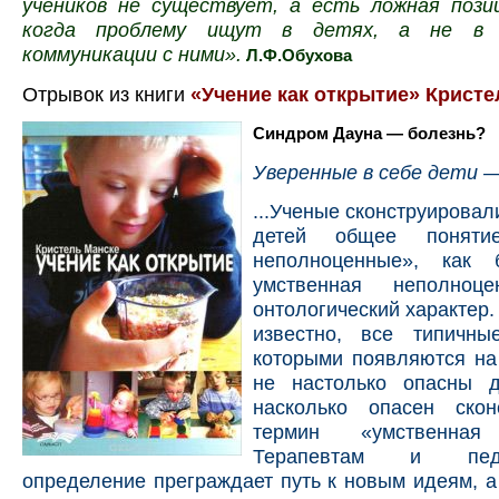
учеников не существует, а есть ложная позиц
когда проблему ищут в детях, а не в н
коммуникации с ними».
Л.Ф.Обухова
Отрывок из книги
«Учение как открытие» Кристе
Синдром Дауна — болезнь?
Уверенные в себе дети —
...Ученые сконструировал
детей общее понятие
неполноценные», как
умственная неполноце
онтологический характер.
известно, все типичны
которыми появляются на 
не настолько опасны 
насколько опасен скон
термин «умственная 
Терапевтам и пед
определение преграждает путь к новым идеям, а