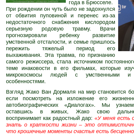
года в Брюсселе.
При рождении он чуть было не задохнулся
от обвития пуповиной и перенес из-за
недостаточного снабжения кислородом
серьезную родовую травму. Врачи
прогнозировали ребенку развитие
умственной отсталости, и семье пришлось
пережить тяжелый период его
выхаживания. Эта травма, по признанию
самого режиссера, стала источником постоянно
теме инаковости в его фильмах, которые изу
микрокосмосы людей с умственными и 
особенностями.
Взгляд Жако Ван Дормаля на мир становится б
если посмотреть на изложение его жизненн
автобиографических «Диалогах». Мы узнаем
оставшись в живых, Жако свою дальн
воспринимает как радостный дар:
«У меня есть 
знать о краткости жизни – это оптимистично
что крошечные моменты счастья есть бесценно