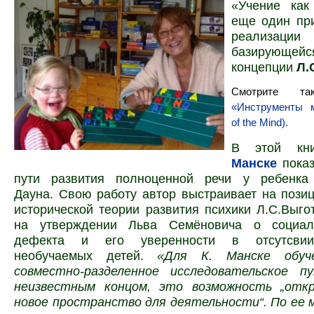
«Учение как
еще один пр
реализаци
базирую
концепции
Л.
Смотрите 
«Инструменты 
of the Mind).
В этой кни
Манске
пока
пути развития полноценной речи у ребенка
Дауна. Свою работу автор выстраивает на позиц
исторической теории развития психики Л.С.Выго
на утверждении Льва Семёновича о социал
дефекта и его уверенности в отсутсвии
необучаемых детей.
«Для К. Манске обу
совместно-разделенное исследовательское 
неизвестным концом, это возможность „отк
новое пространство для деятельности“. По ее 