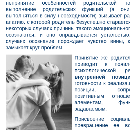
непринятие особенностей родительской по
выполнение родительских функций (а он
выполняться в силу необходимости) вызывает р
апатию, с которой родитель безуспешно старается
некоторых случаях причины такого эмоциональног
осознаются, и оно оправдывается усталостью
случаях осознание порождает чувство вины, к
замыкает круг проблем.
Принятие же родител
приводит к появл
психологической 
внутренней позиц
готовности к реализа
позиции, сопров
позитивным отно
элементам, фу
задаваемым.
Присвоение социаль
превращение ее в