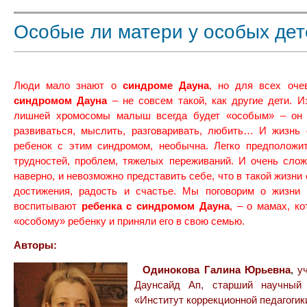
Особые ли матери у особых де
Люди мало знают о
синдроме Дауна
, но для всех оче
синдромом Дауна
– не совсем такой, как другие дети. И
лишней хромосомы малыш всегда будет «особым» – он 
развиваться, мыслить, разговаривать, любить… И жизнь 
ребенок с этим синдромом, необычна. Легко предположит
трудностей, проблем, тяжелых переживаний. И очень слож
наверно, и невозможно представить себе, что в такой жизни
достижения, радость и счастье. Мы поговорим о жизни 
воспитывают
ребенка с синдромом Дауна
, – о мамах, к
«особому» ребенку и приняли его в свою семью.
Авторы:
Одинокова Галина Юрьевна
,
у
Даунсайд Ап, старший научный
«Институт коррекционной педагогик