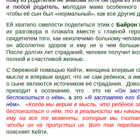
и любой родитель, м
олодая мама особенного р
чтобы её сын был «нормальный», как все другие д
Ей хватило смелости поделиться этим с
Байрон 
их разговора я плакала вместе с главной гер
свидетелем того, как неизлечимо больному челове
он абсолютно здоров и ему не о чем больше 
После долгих лет страданий, человек получил во
полной и счастливой жизнью.
С бережной помощью Кейти, женщина впервые с
мысли и впервые видит, что не сам ребенок, а и
о сыне являются источником её страдания. Дово
приходит к осознанию, что это не
«О
н зас
беспокоиться о нём»
,
а это
«Я заставляю его б
нём»
.
«Когда мы верим в мысль, что ребёнок 
беспокоиться о нём, то в реальности мы начи
ему на все те моменты, которые мы считае
чтобы он не пропустил их. Вот так переда
поясняет Кейти
.