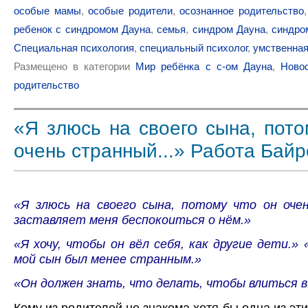
особые мамы
,
особые родители
,
осознанное родительство
ребенок с синдромом Дауна
,
семья
,
синдром Дауна
,
синдро
Специальная психология
,
специальный психолог
,
умственная
Размещено в категории
Мир ребёнка с с-ом Дауна
,
Ново
родительство
«Я злюсь на своего сына, пото
очень странный...» Работа Байр
«Я злюсь на своего сына, потому что он оче
заставляет меня беспокоиться о нём.»
«Я хочу, чтобы он вёл себя, как другие дети.» 
мой сын был менее странным.»
«Он должен знать, что делать, чтобы влиться 
Кому из родителей не знакома хотя бы одна из эт