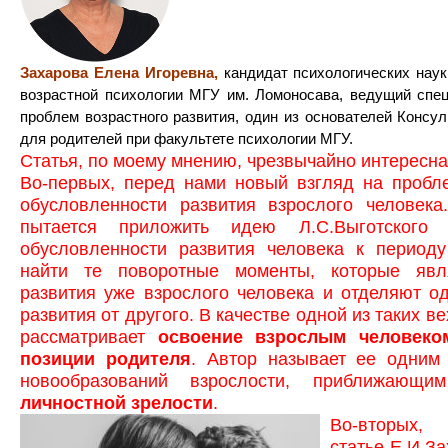
Захарова Елена Игоревна,
кандидат психологических наук
возрастной психологии МГУ им. Ломоносава, ведущий спе
проблем возрастного развития, один из основателей Консул
для родителей при факультете психологии МГУ.
Статья, по моему мнению, чрезвычайно интересна
Во-первых, перед нами новый взгляд на пробл
обусловленности развития взрослого человека
пытается приложить идею Л.С.Выготского 
обусловленности развития человека к периоду
найти те поворотные моменты, которые явл
развития уже взрослого человека и отделяют о
развития от другого. В качестве одной из таких в
рассматривает
освоение взрослым человеко
позиции родителя
. Автор называет ее одним
новообразований взрослости, приближающи
личностной зрелости
.
Во-вт
статье Е.И.За