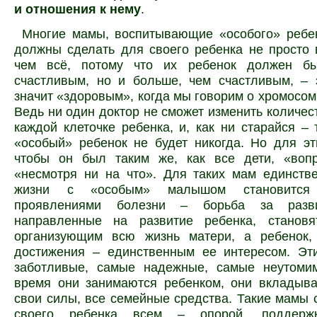
и отношения к нему
.
Многие мамы, воспитывающие «особого» ребен
должны сделать для своего ребенка не просто 
чем всё, потому что их ребенок должен бы
счастливым, но и больше, чем счастливым, – 
значит «здоровым», когда мы говорим о хромосо
Ведь ни один доктор не сможет изменить количес
каждой клеточке ребенка, и, как ни старайся – т
«особый» ребенок не будет никогда. Но для э
чтобы он был таким же, как все дети, «воп
«несмотря ни на что». Для таких мам единств
жизни с «особым» малышом становится
проявлениями болезни – борьба за разви
направленные на развитие ребенка, становя
организующим всю жизнь матери, а ребенок,
достижения – единственным ее интересом. Э
заботливые, самые надежные, самые неутоми
время они занимаются ребенком, они вкладыва
свои силы, все семейные средства. Такие мамы 
своего ребенка всем – опорой, поддержк