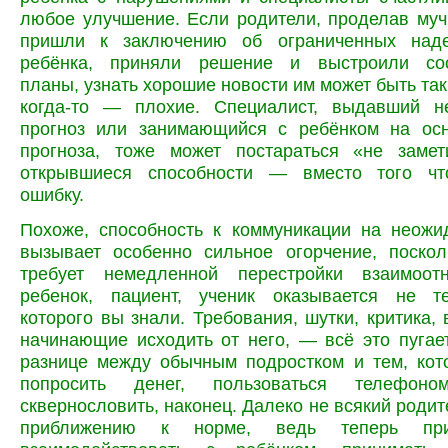
любое улучшение. Если родители, проделав муч
пришли к заключению об ограниченных над
ребёнка, приняли решение и выстроили соо
планы, узнать хорошие новости им может быть так
когда-то — плохие. Специалист, выдавший н
прогноз или занимающийся с ребёнком на осн
прогноза, тоже может постараться
«не замет
открывшиеся способности — вместо того чт
ошибку.
Похоже, способность к коммуникации на неожи
вызывает особенно сильное огорчение, поскол
требует немедленной перестройки взаимоот
ребенок, пациент, ученик оказывается не т
которого вы знали. Требования, шутки, критика, 
начинающие исходить от него, — всё это пугае
разнице между обычным подростком и тем, кот
попросить денег, пользоваться телефоном
сквернословить, наконец. Далеко не всякий родит
приближению к норме, ведь теперь при