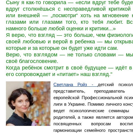
Сыну я как-то говорила — «если вдруг тебе буде
вдруг столкнёшься с несправедливой критикой
или внешней — „посмотри“ хоть на мгновение 
глазами или глазами того, кто тебя любит. В
намного больше любой оценки и критики...»
Я верю, что взгляд — это больше, чем физиологи
своей любовью и верой в ребенка — мы открыв
которые и за которые он будет уже идти сам.
Верю, что взглядом — не только словами — мы
своё благословение.
Когда ребёнок смотрит в своё будущее — идёт в
его сопровождает и «питает» наш взгляд."
Светлана Ройз -
детский психол
представитель, преподаватель
европейской Профессиональной псих
лиги в Украине. Помимо личного конс
ведет психологические семинары
родителей, а также является автором
посвященных вопросам воспит
гармонизации семейного пространст