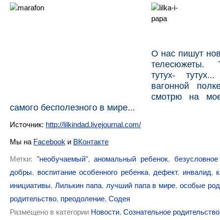
О нас пишут но
телесюжеты. Т
тутух- тутух.
вагонной полк
смотрю на мое
самого бесполезного в мире...
Источник:
http://lilkindad.livejournal.com/
Мы на
Facebook
и
ВКонтакте
Метки:
"необучаемый"
,
аномальный ребенок
,
безусловное
добры
,
воспитание особенного ребенка
,
дефект
,
инвалид
,
инициативы
,
Лилькин папа
,
лучший папа в мире
,
особые род
родительство
,
преодоление
,
Содея
Размещено в категории
Новости
,
Сознательное родительство