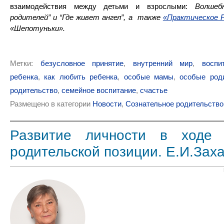
взаимодействия между детьми и взрослыми:
Волшеб
родителей” и “Где живет ангел”, а также
«Практическое Р
«Шепотуньки».
Метки:
безусловное принятие
,
внутренний мир
,
воспи
ребенка
,
как любить ребенка
,
особые мамы
,
особые род
родительство
,
семейное воспитание
,
счастье
Размещено в категории
Новости
,
Сознательное родительство
Развитие личности в ходе 
родительской позиции. Е.И.Зах