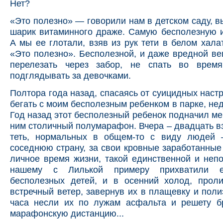
Нет?
«Это полезно» — говорили нам в детском саду, 
шарик витаминного драже. Самую бесполезную 
А мы ее глотали, взяв из рук тети в белом хала
«Это полезно». Бесполезной, и даже вредной в
перелезать через забор, не спать во время
подглядывать за девочками.
Полтора года назад, спасаясь от суицидных настр
бегать с моим бесполезным ребенком в парке, нед
Год назад этот бесполезный ребенок подначил ме
ним столичный полумарафон. Вчера – двадцать в
теть, нормальных в общем-то с виду людей
соседнюю страну, за свои кровные заработанные 
личное время жизни, такой единственной и неп
нашему с Лилькой примеру прихватили е
бесполезных детей, и в осенний холод, прол
встречный ветер, завернув их в плащевку и поли
часа несли их по лужам асфальта и решету бр
марафонскую дистанцию...