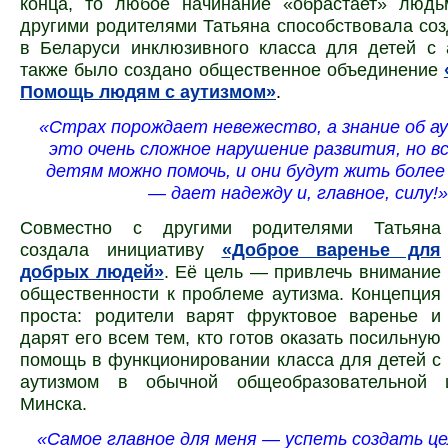
конца, то любое начинание «обрастает» людь
другими родителями Татьяна способствовала со
в Беларуси инклюзивного класса для детей с 
также было создано общественное объединение
Помощь людям с аутизмом»
.
«Страх порождает невежество, а знание об а
это очень сложное нарушение развития, но в
детям можно помочь, и они будут жить более
— дает надежду и, главное, силу!»
Совместно с другими родителями Татьяна
создала инициативу
«Доброе варенье для
добрых людей»
. Её цель — привлечь внимание
общественности к проблеме аутизма. Концепция
проста: родители варят фруктовое варенье и
дарят его всем тем, кто готов оказать посильную
помощь в функционировании класса для детей с
аутизмом в обычной общеобразовательной 
Минска.
«Самое главное для меня — успеть создать ц