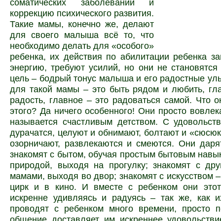
соматических заболеваний и
коррекцию психического развития.
Такие мамы, конечно же, делают
для своего малыша всё то, что
необходимо делать для «особого»
ребенка, их действия по абилитации ребенка з
энергию, требуют усилий, но они не становятся
цель – бодрый тонус малыша и его радостные у
для такой мамы – это быть рядом и любить, гл
радость, главное – это радоваться самой. Что 
этого? Да ничего особенного! Они просто вовлека
называется счастливым детством. С удовольст
дурачатся, целуют и обнимают, болтают и «сюсюк
озорничают, развлекаются и смеются. Они даря
знакомят с бытом, обучая простым бытовым навык
природой, выходя на прогулку; знакомят с др
мамами, выходя во двор; знакомят с искусством –
цирк и в кино. И вместе с ребенком они этот
искренне удивляясь и радуясь – так же, как 
проводят с ребенком много времени, просто п
общение доставляет им искреннее удовольстви