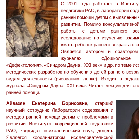
С 2001 года работает в Институ
педагогики РАО, в лаборатории сод
ранней помощи детям с выявленны
развитии. Помимо консультативно
работы с детьми раннего воз
исследование по изучению взаим
«мать-ребенок раннего возраста с 
Является автором и соавторо
журналах «Дошкольное 
«Дефектология», «Синдром Дауна . XXI век» и др. по теме и
методических разработок по обучению детей раннего возр
видам деятельности (рисованию, лепке). Входит в редак
журнала «Синдром Дауна. XXI век». Читает лекции для с
ранней помощи.
Айвазян Екатерина Борисовна
,
старший
научный сотрудник Лаборатории содержания и
методов ранней помощи детям с проблемами в
развитии Института коррекционной педагогики
РАО, кандидат психологический наук, доцент.
Является координатором исследовательской