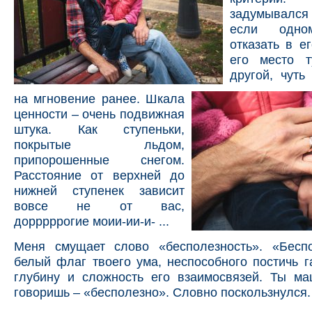
задумывался
если одно
отказать в ег
его место т
другой, чуть
на мгновение ранее. Шкала
ценности – очень подвижная
штука. Как ступеньки,
покрытые льдом,
припорошенные снегом.
Расстояние от верхней до
нижней ступенек зависит
вовсе не от вас,
дорррррогие моии-ии-и- ...
Меня смущает слово «бесполезность». «Бесп
белый флаг твоего ума, неспособного постичь 
глубину и сложность его взаимосвязей. Ты ма
говоришь – «бесполезно». Словно поскользнулся.