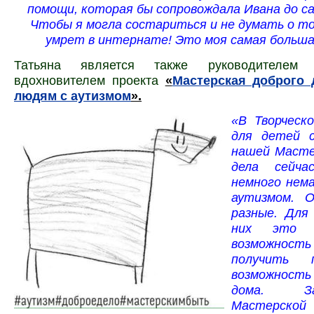
помощи, которая бы сопровождала Ивана до с
Чтобы я могла состариться и не думать о то
умрет в интернате! Это моя самая больш
Татьяна является также руководителем
вдохновителем проекта
«
Мастерская доброго 
людям с аутизмом
».
«В Творческ
для детей с
нашей Масте
дела сейча
немного нема
аутизмом. О
разные. Для
них это е
возможнос
получить 
возможность
дома. З
Мастерской