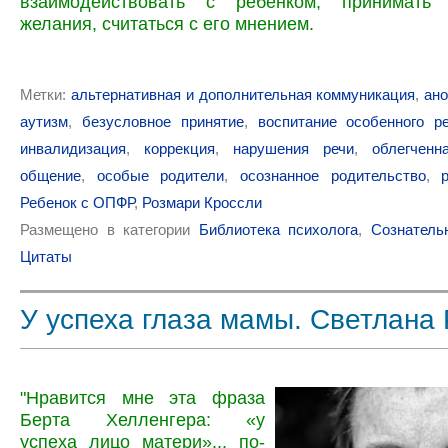
взаимодействовать с ребёнком, принимать
желания, считаться с его мнением.
Метки:
альтернативная и дополнительная коммуникация
,
ан
аутизм
,
безусловное принятие
,
воспитание особенного р
инвалидизация
,
коррекция
,
нарушения речи
,
облегченн
общение
,
особые родители
,
осознанное родительство
,
Ребенок с ОПФР
,
Розмари Кроссли
Размещено в категории
Библиотека психолога
,
Сознатель
Цитаты
У успеха глаза мамы. Светлана
"Нравится мне эта фраза
Берта Хелленгера: «у
успеха лицо матери»... по-