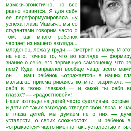
мамски-эгоистично, но все
равно нравится. Я для себя
ее переформулировала «у
успеха глаза Мамы»... мы со
студентами говорим часто о
том, как много ребенок
черпает из нашего взгляда...
младенец, лёжа у груди — смотрит на маму. И это
на него, точнее то, что во взгляде — формир
знание о себе, его первичную самооценку. Что ре
нем? Куда направлен вообще чаще всего мами
он — наш ребёнок «отражается» в наших гл
малышка, присматриваясь ко мне, закричала —
себя в твоих глазках! — и какой ты себя 
глазах? — «радостновой»!
Наши взгляды на детей часто суетливые, острые
и дети от таких взглядов отводят свои глаза. И ча
в глаза детей, мы думаем не о них — дума
усталости, о своих сложностях — и ребёнок в
«отражается» часто именно так...усталостью и тяж