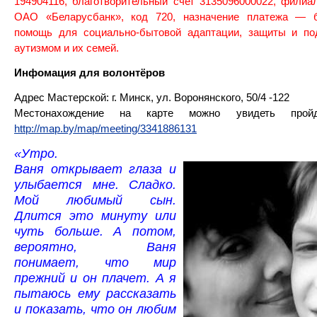
194904116, благотворительный счет 3135096000022, филиа
ОАО «Беларусбанк», код 720, назначение платежа — б
помощь для социально-бытовой адаптации, защиты и п
аутизмом и их семей.
Инфомация для волонтёров
Адрес Мастерской: г. Минск, ул. Воронянского, 50/4 -122
Местонахождение на карте можно увидеть прой
http://map.by/map/meeting/3341886131
«Утро.
Ваня открывает глаза и
улыбается мне. Сладко.
Мой любимый сын.
Длится это минуту или
чуть больше. А потом,
вероятно, Ваня
понимает, что мир
прежний и он п
лачет. А я
пытаюсь ему рассказать
и показать, что он любим