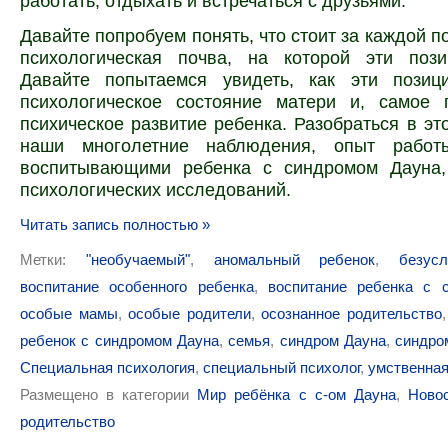
работать, отдыхать и встречаться с друзьями.
Давайте попробуем понять, что стоит за каждой п
психологическая почва, на которой эти пози
Давайте попытаемся увидеть, как эти пози
психологическое состояние матери и, самое 
психическое развитие ребенка. Разобраться в эт
наши многолетние наблюдения, опыт работ
воспитывающими ребенка с синдромом Дауна,
психологических исследований.
Читать запись полностью »
Метки:
"необучаемый"
,
аномальный ребенок
,
безус
воспитание особенного ребенка
,
воспитание ребенка с 
особые мамы
,
особые родители
,
осознанное родительство
ребенок с синдромом Дауна
,
семья
,
синдром Дауна
,
синдро
Специальная психология
,
специальный психолог
,
умственная
Размещено в категории
Мир ребёнка с с-ом Дауна
,
Ново
родительство