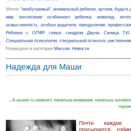
Метки:
"необучаемый"
,
аномальный ребенок
,
аутизм
,
будьте 
мир
,
воспитание особенного ребенка
,
инвалид
,
инте
осмысленность
,
особые родители
,
преодоление
,
профессио
Ребенок с ОПФР
,
семья
,
синдром Дауна
,
Синица Т.И.
Специальная психология
,
специальный психолог
,
умственная
Размещено в категории
Миссия
,
Новости
Надежда для Маши
...А нужно-то немного: капелька внимания, капелька человеч
терпи
Почти каждое
просыпается, соби