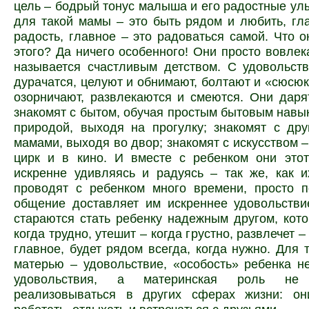
цель – бодрый тонус малыша и его радостные у
для такой мамы – это быть рядом и любить, гл
радость, главное – это радоваться самой. Что 
этого? Да ничего особенного! Они просто вовлека
называется счастливым детством. С удовольст
дурачатся, целуют и обнимают, болтают и «сюсюк
озорничают, развлекаются и смеются. Они даря
знакомят с бытом, обучая простым бытовым навык
природой, выходя на прогулку; знакомят с др
мамами, выходя во двор; знакомят с искусством –
цирк и в кино. И вместе с ребенком они этот
искренне удивляясь и радуясь – так же, как 
проводят с ребенком много времени, просто п
общение доставляет им искреннее удовольстви
стараются стать ребенку надежным другом, кот
когда трудно, утешит – когда грустно, развлечет – 
главное, будет рядом всегда, когда нужно. Для 
матерью – удовольствие, «особость» ребенка н
удовольствия, а материнская роль н
реализовываться в других сферах жизни: о