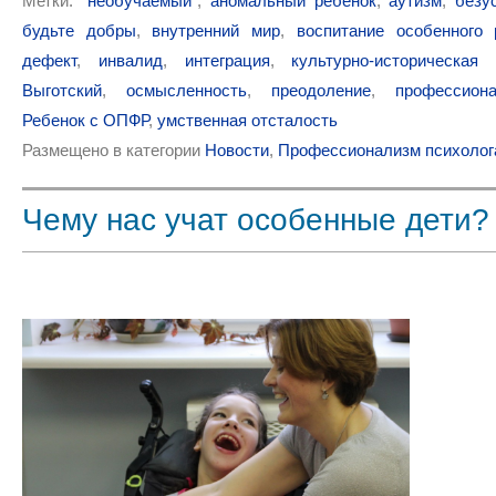
Метки:
"необучаемый"
,
аномальный ребенок
,
аутизм
,
безу
будьте добры
,
внутренний мир
,
воспитание особенного 
дефект
,
инвалид
,
интеграция
,
культурно-историческая 
Выготский
,
осмысленность
,
преодоление
,
профессион
Ребенок с ОПФР
,
умственная отсталость
Размещено в категории
Новости
,
Профессионализм психолог
Чему нас учат особенные дети?