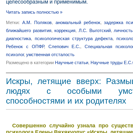
целесообразным и применимым.
Читать запись полностью »
Метки:
А.М. Поляков
,
аномальный ребенок
,
задержка пси
ближайшего развития
,
коррекция
,
Л.С. Выготский
,
личность
диагностика
,
психологическая структура дефекта
,
психоло
Ребенок с ОПФР
,
Слепович Е.С.
,
Специальная психоло
психолог
,
умственная отсталость
Размещено в категории
Научные статьи
,
Научные труды Е.С
Искры, летящие вверх: Разм
людях с особыми умст
способностями и их родителях
Совершенно случайно узнала про существ
психолога
Елены Вяхякуопус «Искры, летящие