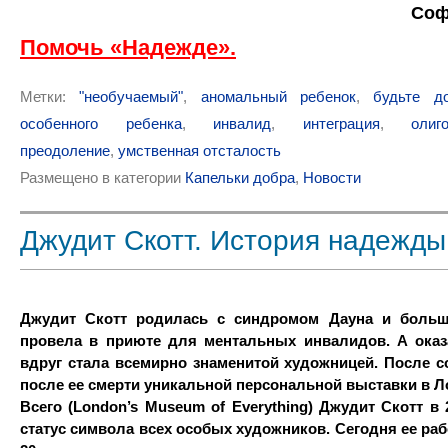
Соф
Помочь «Надежде».
Метки:
"необучаемый"
,
аномальный ребенок
,
будьте д
особенного ребенка
,
инвалид
,
интеграция
,
олиг
преодоление
,
умственная отсталость
Размещено в категории
Капельки добра
,
Новости
Джудит Скотт. История надежды
Джудит Скотт родилась с синдромом Дауна и больш
провела в приюте для ментальных инвалидов. А оказ
вдруг стала всемирно знаменитой художницей. После 
после ее смерти уникальной персональной выставки в 
Всего (London’s Museum of Everything) Джудит Скотт в 
статус символа всех особых художников. Сегодня ее ра