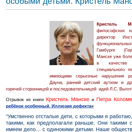
особыми детьми. Кристель Ман
Кристель Ма
философских н
директор Инст
функциональных 
Гамбурге (Гер
Манске уже боле
в качестве
специального пе
имеющими серьезные нарушения ра
Дауна, ранний детский аутизм и др
горячей сторонницей и последовательницей идей Л.С. Выгот
Кристель Манске
Петра Колом
Отрывок из книги
и
ребёнок особенный. Иллюзия дефекта
»
"Умственно отсталые дети, с которыми я работаю
такими, как предполагали раньше. Они такими 
имеем дело… с одинокими детьми. Наше обществ