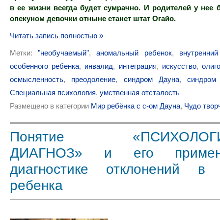
в ее жизни всегда будет сумрачно. И родителей у нее 
опекуном девочки отныне станет штат Огайо.
Читать запись полностью »
Метки:
"необучаемый"
,
аномальный ребенок
,
внутренний
особенного ребенка
,
инвалид
,
интеграция
,
искусство
,
олиг
осмысленность
,
преодоление
,
синдром Дауна
,
синдром
Специальная психология
,
умственная отсталость
Размещено в категории
Мир ребёнка с с-ом Дауна
,
Чудо твор
Понятие «ПСИХОЛОГИ
ДИАГНОЗ» и его приме
диагностике отклонений в 
ребенка