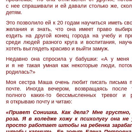
с нее спрашивали и ей давали столько же, ско
детям.
Это позволило ей к 20 годам научиться иметь св
желания и знать, что она имеет право выбира
ездить на другой конец города на учебу и пр
среди людей разного круга и воспитания, научи
хотеть выглядеть красиво и выйти замуж.
Недавно она спросила у бабушки: «А у меня р
и я не такая умная как некоторые люди, пото
родилась?»
Моя сестра Маша очень любит писать письма п
почте. Иногда вечером, возвращаясь после 
полного каких-то бессмысленных тревог и р
я открываю почту и читаю:
«Привет Сонишка. Как дела? Мне грустно,
роза. Я
в
коледже хожу к
психолугу она не
просто работает штобы на
ребенка зараб
штобы кармить. Ее
зовут Елена Петровна