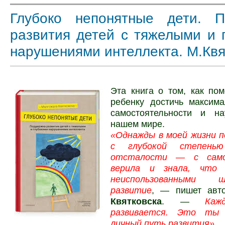
Глубоко непонятные дети. П
развития детей с тяжелыми и 
нарушениями интеллекта. М.Квя
Эта книга о том, как по
ребенку достичь максима
самостоятельности и н
нашем мире.
«Однажды в моей жизни п
с глубокой степенью
отсталости — с само
верила и знала, что
неиспользованными
развитие
, — пишет авт
Квятковска
. —
Кажды
развивается. Это ты
личный путь развития»
.