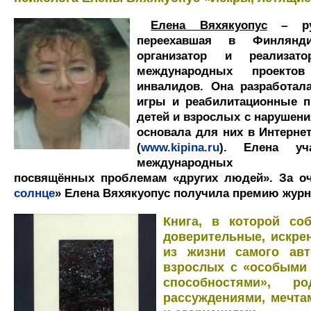
Елена Вяхякуопус
– рус
переехавшая в Финлянди
организатор и реализато
международных проекто
инвалидов. Она разработал
игры и реабилитационные 
детей и взрослых с нарушени
основала для них в Интернет
(
www.kipina.ru
). Елена уч
международных кон
посвящённых проблемам «других людей». За оч
солнце
» Елена Вяхякуопус получила премию журн
Книга, в которой со
доверительные, искре
из жизни самого авт
взрослых с «особыми
способностями», ро
рассуждениями, мечта