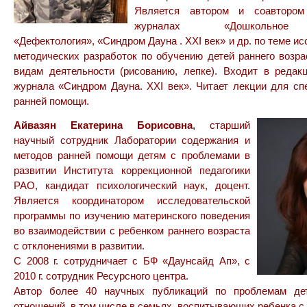
Является автором и соавторо
журналах «Дошкольное 
«Дефектология», «Синдром Дауна . XXI век» и др. по теме и
методических разработок по обучению детей раннего возр
видам деятельности (рисованию, лепке). Входит в редак
журнала «Синдром Дауна. XXI век». Читает лекции для с
ранней помощи.
Айвазян Екатерина Борисовна
,
старший
научный сотрудник Лаборатории содержания и
методов ранней помощи детям с проблемами в
развитии Института коррекционной педагогики
РАО, кандидат психологический наук, доцент.
Является координатором исследовательской
программы по изучению материнского поведения
во взаимодействии с ребенком раннего возраста
с отклонениями в развитии.
С 2008 г. сотрудничает с БФ «Даунсайд Ап», с
2010 г. сотрудник Ресурсного центра.
Автор более 40 научных публикаций по проблемам дет
отношений, в том числе в семьях, воспитывающих ребенка с