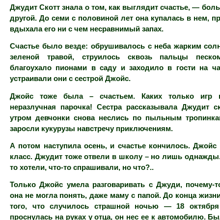
Джудит Скотт знала о том, как выглядит счастье, — бол
другой. До семи с половиной лет она купалась в нем, п
вдыхала его ни с чем несравнимый запах.
Счастье было везде: обрушивалось с неба жарким сол
зеленой травой, струилось сквозь пальцы песко
благоухало пионами в саду и заходило в гости на ча
устраивали они с сестрой Джойс.
Джойс тоже была – счастьем. Каких только игр
неразлучная парочка! Сестра рассказывала Джудит ск
утром девчонки снова неслись по пыльным тропинка
заросли кукурузы навстречу приключениям.
А потом наступила осень, и счастье кончилось. Джой
класс. Джудит тоже отвели в школу – но лишь однажды. 
то хотели, что-то спрашивали, но что?..
Только Джойс умела разговаривать с Джуди, почему-т
она не могла понять, даже маму с папой. До конца жизн
того, что случилось страшной ночью — 18 октября
проснулась на руках у отца, он нес ее к автомобилю. Б