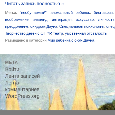
Читать запись полностью »
Метки:
"необучаемый"
,
аномальный ребенок
,
биография
воображение
,
инвалид
,
интеграция
,
искусство
,
личность
преодоление
,
синдром Дауна
,
Специальная психология
,
спец
Творчество детей с ОПФР
,
театр
,
умственная отсталость
Размещено в категории
Мир ребёнка с с-ом Дауна
МЕТА
Войти
Лента записей
Лента
комментариев
WordPress.org