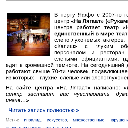
В порту Яффо с 2007-го г
центр
«На Лягаат» («Рукам
центре работает театр «
единственный в мире теат
слепоглухонемых актеров,
«Капиш» с глухим обс
персоналом и рестора
слепыми официантами, гд
едят в кромешной темноте. На сегодняшний 
работают свыше 70-ти человек, подавляюще
из которых – глухие, слепые или слепоглухон
На сайте центра «На Лягаат» написано:
«
центр заставит вас чувствовать, ду
иначе…»
Читать запись полностью »
Метки:
инвалид
,
искусство
,
множественные нарушен
слепоглухонемые
,
счастье
,
театр