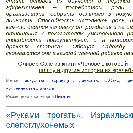
стать основой их обучения и терапии
эффективнее – посредством роли
организовать, собрать больного в новую
личность. Способность исполнять роль, 
кем-то дается человеку от рождения и не и
отношения к показателям умственного р
способность присутствует и в новорож
дряхлых стариках. Обещая надежду 
скрываются они в каждой увечной ребекке на
Оливер Сакс из книги «Человек, который 
шляпу и другие истории из врачеб
Метки:
искусство
,
коррекция
,
личность
,
О.Сакс
,
пре
умственная отсталость
Размещено в категории
Цитаты
«Руками трогать». Израильс
слепоглухонемых