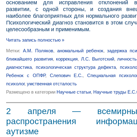
основанием для исправления отклонений в
развитии, с одной стороны, и создания вне
наиболее благоприятных для нормального развит
Психологический диагноз становится в этом случ
целесообразным и применимым.
Читать запись полностью »
Метки:
А.М. Поляков
,
аномальный ребенок
,
задержка пси
ближайшего развития
,
коррекция
,
Л.С. Выготский
,
личность
диагностика
,
психологическая структура дефекта
,
психоло
Ребенок с ОПФР
,
Слепович Е.С.
,
Специальная психоло
психолог
,
умственная отсталость
Размещено в категории
Научные статьи
,
Научные труды Е.С
2 апреля — всемирны
распространения информ
аутизме