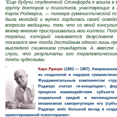
"Еще будучи студенткой Стэнфорда я вошла в 
группу докторов и психологов, участвующих в
Карла Роджерса, — пионера гуманистической п
была молодой и жутко гордилась своей освед
вопросах медицины, тем, что со мной консуль
моему мнению прислушивались мои коллеги. Под
терапии, который называется безусловное
показался мне тогда достойным одного лишь п
выглядело снижением стандартов. А, вместе 
слухи, что результаты его терапевтически
почти чудесными.
Карл Рджерс
(1902 — 1987)
.
Американски
из создателей и лидеров гуманистиче
Фундаментальным компонентом стру
Роджерс считал «я-концепцию», ф
процессе взаимодействия субъект
социальной средой и являющуюся
механизмом саморегуляции его (субъе
Роджерс внёс большой вклад в созда
ориентированной психотерапии».