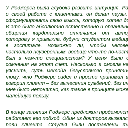
У Роджерса была глубоко развита интуиция. Р
о своей работе с клиентами, он делал паузы
сформулировать свою мысль, которую хотел до
И это было абсолютно естественно и органичн
общения кардинально отличался от авто
которому я привыкла, будучи студентом медиц
в госпитале. Возможно ли, чтобы челове
настолько неуверенным, вообще что-то по-нас
был в чем-то специалистом? У меня были о
сомнения на этот счет. Насколько я смогла 
уяснить, суть метода безусловного приняти
тому, что Роджерс сидел и просто принимал в
говорил клиент – без вынесения суждений, без 
Мне было непонятно, как такое в принципе мо
малейшую пользу.
В конце занятия Роджерс предложил продемонс
работает его подход. Один из докторов вызвал
роли клиента. Стулья были поставлены та