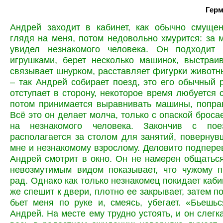
Герм
Андрей заходит в кабинет, как обычно смущен
глядя на меня, потом недовольно хмурится: за 
увидел незнакомого человека. Он подходит
игрушками, берет несколько машинок, выстраи
связывает шнурком, расставляет фигурки живот
– так Андрей собирает поезд, это его обычный 
отступает в сторону, некоторое время любуется 
потом принимается выравнивать машины, попра
Всё это он делает молча, только с опаской броса
на незнакомого человека. Закончив с пое
располагается за столом для занятий, повернув
мне и незнакомому взрослому. Деловито подперев
Андрей смотрит в окно. Он не намерен общатьс
невозмутимым видом показывает, что чужому п
рад. Однако как только незнакомец покидает каби
же спешит к двери, плотно ее закрывает, затем п
бьет меня по руке и, смеясь, убегает. «Бьешь
Андрей. На месте ему трудно устоять, и он слегк