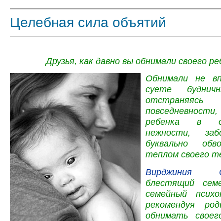
Целебная сила объятий
Друзья, как давно вы обнимали своего ре
Обнимали не вп
суете буднич
отстран
повседневност
ребенка в о
нежности, заб
буквально обв
теплом своего т
Вирджиния С
блестящий сем
семейный псих
рекомендуя ро
обнимать своег