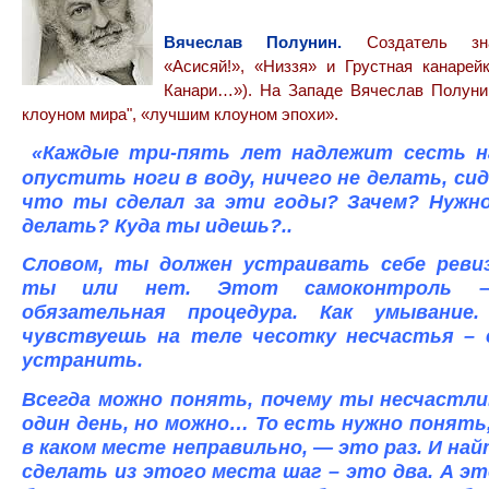
Вячеслав Полунин.
Создатель зна
«Асисяй!», «Низзя» и Грустная канарей
Канари…»). На Западе Вячеслав Полуни
клоуном мира", «лучшим клоуном эпохи».
«Каждые три-пять лет надлежит сесть на
опустить ноги в воду, ничего не делать, си
что ты сделал за эти годы? Зачем? Нужн
делать? Куда ты идешь?..
Словом, ты должен устраивать себе реви
ты или нет. Этот самоконтроль – 
обязательная процедура. Как умывани
чувствуешь на теле чесотку несчастья – 
устранить.
Всегда можно понять, почему ты несчастли
один день, но можно… То есть нужно понять
в каком месте неправильно, — это раз. И най
сделать из этого места шаг – это два. А эт