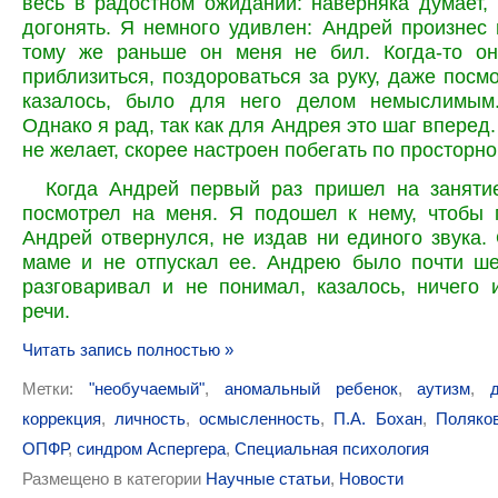
весь в радостном ожидании: наверняка думает, 
догонять. Я немного удивлен: Андрей произнес 
тому же раньше он меня не бил. Когда-то о
приблизиться, поздороваться за руку, даже посмо
казалось, было для него делом немыслимым.
Однако я рад, так как для Андрея это шаг вперед
не желает, скорее настроен побегать по просторно
Когда Андрей первый раз пришел на занятие
посмотрел на меня. Я подошел к нему, чтобы 
Андрей отвернулся, не издав ни единого звука.
маме и не отпускал ее. Андрею было почти ше
разговаривал и не понимал, казалось, ничего
речи.
Читать запись полностью »
Метки:
"необучаемый"
,
аномальный ребенок
,
аутизм
,
коррекция
,
личность
,
осмысленность
,
П.А. Бохан
,
Поляко
ОПФР
,
синдром Аспергера
,
Специальная психология
Размещено в категории
Научные статьи
,
Новости