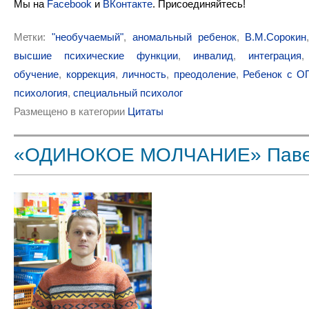
Мы на
Facebook
и
ВКонтакте
. Присоединяйтесь!
Метки:
"необучаемый"
,
аномальный ребенок
,
В.М.Сорокин
высшие психические функции
,
инвалид
,
интеграция
обучение
,
коррекция
,
личность
,
преодоление
,
Ребенок с О
психология
,
специальный психолог
Размещено в категории
Цитаты
«ОДИНОКОЕ МОЛЧАНИЕ» Паве