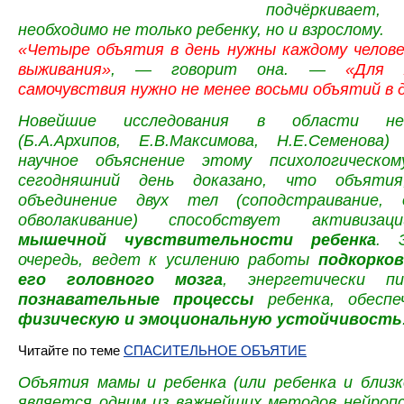
подчёркивае
необходимо не только ребенку, но и взрослому.
«Четыре объятия в день нужны каждому челове
выживания»
, — говорит она. —
«Для 
самочувствия нужно не менее восьми объятий в 
Новейшие исследования в области нейр
(Б.А.Архипов, Е.В.Максимова, Н.Е.Семенова
научное объяснение этому психологическом
сегодняшний день доказано, что объятия
объединение двух тел (соподстраивание, о
обволакивание) способствует активиз
мышечной чувствительности ребенка
. 
очередь, ведет к усилению работы
подкорко
его головного мозга
, энергетически 
познавательные процессы
ребенка, обеспе
физическую и эмоциональную устойчивость
Читайте по теме
СПАСИТЕЛЬНОЕ ОБЪЯТИЕ
Объятия мамы и ребенка (или ребенка и близк
является одним из важнейших методов
нейроп