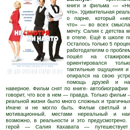
книги и фильма — «Не
что». Удивительная реал
о парне, который «не
что» — во всех смысл
мечту. Салия с детства м
в отеле. Ещё в школе п
Осталось только 5 процен
работодателям о проблем
пошёл на стажиров
ориентировался тол
тактильные ощущения и 
опирался на свою устре
помощь друзей и на
наверное. Фильм снят по книге- автобиографии
говорит, что все в нем — правда. Только фильм 
реальной жизни было много сложных и трагичны
Иначе и не могло быть. Фильм светлый и д
мотивационный, местами нереальный и н
возможно, в реальности и это предусмотрено.
герой — Салия Кахавата — путешествуе