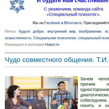
И будьте нам счастливые
С уважением, команда сайта
«Специальный психолог».
Мы на
Facebook
и
ВКонтакте
. Присоединяйте
Метки:
будьте добры
,
внутренний мир
,
воображение
,
ис
осмысленность
,
Специальная психология
,
специальный псих
Размещено в категории
Новости
Чудо совместного общения. Т.И
Зачем челов
причем о
одност
диалогическ
собеседника
понять и о