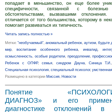
попадает в меньшинство, он еще более уни
специфичности, связанной с болезн
обстоятельствами, вызвавшими отклонения.
отличается от того большинства, которому в нек
помогает развиваться их типичность.
Читать запись полностью »
Метки:
"необучаемый"
,
аномальный ребенок
,
аутизм
,
будьте 
мир
,
воспитание особенного ребенка
,
инвалид
,
инте
осмысленность
,
особые родители
,
преодоление
,
профессио
Ребенок с ОПФР
,
семья
,
синдром Дауна
,
Синица Т.И.
Специальная психология
,
специальный психолог
,
умственная
Размещено в категории
Миссия
,
Новости
Понятие «ПСИХОЛОГИ
ДИАГНОЗ» и его приме
диагностике отклонений в 