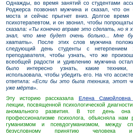
Однажды, во время занятий со студентами асс
Роджерса позвонил мужчина и сказал, что он 
моста и сейчас прыгнет вниз. Долгое время
психотерапевтом, и он звонил, чтобы попрощатьс
сказала:
«Ты конечно вправе это сделать, но я 
знал, что мне будет очень больно... Мне 
хватать»
. После этих слов мужчина положи
следующий день студенты с нетерпением 
преподавателя, чтобы узнать, что же произо
всеобщей радости и удивлению мужчина остал
было интересно узнать, какие техники,
использовала, чтобы убедить его. На что ассист
ответила:
«Если бы это была техника, этот ч
уже мёртв»
.
Эту историю рассказала
Елена Самойловна
лекции, посвященной психологической диагности
аномального развития. В тот день она
профессионализме психолога, объясняла нам 
гуманизмом и псевдогуманизмом, между сп
безусловному принятию человека 