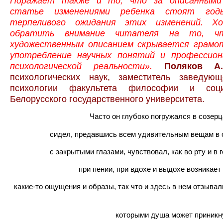
Поражает также и то, что за описанными
статье изменениями ребенка стоят го
терпеливого ожидания этих изменений. Х
обратить внимание читателя на то, ч
художественным описанием скрывается грамо
употребление научных понятий и профессион
психологической реальности».
Поляков А.
психологических наук, заместитель заведую
психологии факультета философии и соц
Белорусского государственного университета.
Часто он глубоко погружался в созер
сидел, предавшись всем удивительным вещам в 
с закрытыми глазами, чувствовал,
как во рту и в 
,
при пении
при вдохе и выдохе возникает
какие-то ощущения и образы, так что и здесь в нем отзыва
которыми душа
может приникн