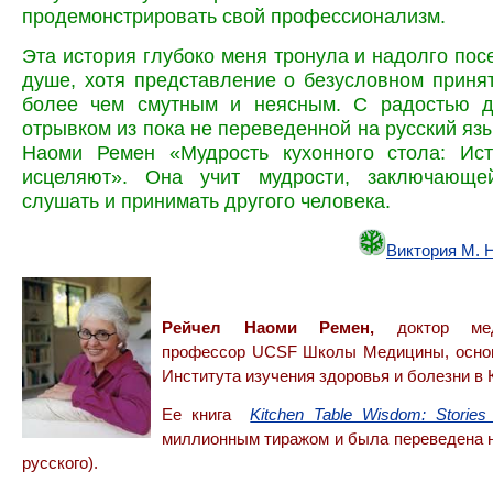
продемонстрировать свой профессионализм.
Эта история глубоко меня тронула и надолго пос
душе, хотя представление о безусловном приня
более чем смутным и неясным.
С радостью 
отрывком из пока не переведенной на русский язы
Наоми Ремен «Мудрость кухонного стола: Ист
исцеляют». Она учит мудрости, заключающе
слушать и принимать другого человека.
Виктория М. 
Рейчел Наоми Ремен,
доктор ме
профессор UCSF Школы Медицины, основ
Института изучения здоровья и болезни в 
Ее книга
Kitchen Table Wisdom: Stories
миллионным тиражом и была переведена н
русского).