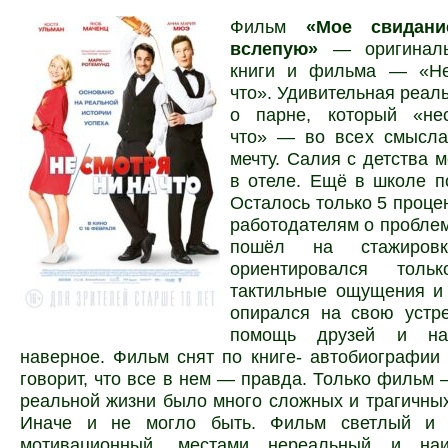
Фильм
«Мое свидан
вслепую»
— оригиналь
книги и фильма — «Не
что». Удивительная реал
о парне, который «не
что» — во всех смысл
мечту. Салия с детства м
в отеле. Ещё в школе п
Осталось только 5 процен
работодателям о проблем
пошёл на стажиров
ориентировался тол
тактильные ощущения и 
опирался на свою устре
помощь друзей и на
наверное. Фильм снят по книге- автобиографии
говорит, что все в нем — правда. Только фильм 
реальной жизни было много сложных и трагичны
Иначе и не могло быть. Фильм светлый и д
мотивационный, местами нереальный и н