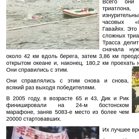
Всего они
триатлона
изнурител
часовых «
Гавайях. Это
сложных триа
Трасса делит
сначала нуж
около 42 км вдоль берега, затем 3,86 км преод
открытом океане и, наконец, 180,2 км проехать 
Они справились с этим.
Они справлялись с этим снова и снова,
всякий раз выходя победителями.
В 2005 году, в возрасте 65 и 43, Дик и Рик
финишировали на 24-м бостонском
марафоне, заняв 5083-е место из более чем
20000 стартовавших.
Их лучшее в