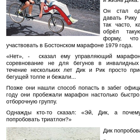
Он стал од
давать Рику
так часто, к
обрёл таку
форму, чт
участвовать в Бостонском марафоне 1979 года.
«Нет», - сказал ему управляющий мараф
соревнование не для бегунов в инвалидных
течение нескольких лет Дик и Рик просто при
бегущей толпе и бежали...
Позже они нашли способ попасть в забег офиц
году они пробежали марафон настолько быстро
отборочную группу.
Однажды кто-то сказал: «Эй, Дик, а поче
попробовать триатлон?»
Дик попробова