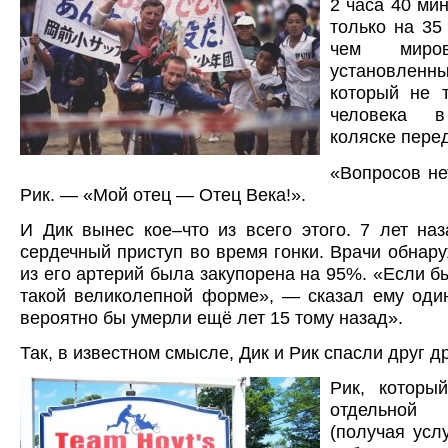
2 часа 40 мин
только на 35
чем миров
установлен
который не т
человека в
коляске перед
«Вопросов не
Рик. — «Мой отец — Отец Века!».
И Дик вынес кое–что из всего этого. 7 лет на
сердечный приступ во время гонки. Врачи обнару
из его артерий была закупорена на 95%. «Если б
такой великолепной форме», — сказал ему оди
вероятно бы умерли ещё лет 15 тому назад».
Так, в известном смысле, Дик и Рик спасли друг др
Рик, которы
отдельно
(получая услу