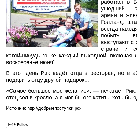
работает в Б
ушедший н
армии и жив
Голланд, шта
всегда наход
побыть в
выступают с 
стране и с
какой-нибудь гонке каждый выходной, включая 
воскресенье июня].
В этот день Рик ведёт отца в ресторан, но вта
подарить отцу другой подарок...
«Самое большое моё желание», — печатает Рик
отец сел в кресло, а я мог бы его катить, хоть бы 
Источник http://добрыепоступки.рф
Follow