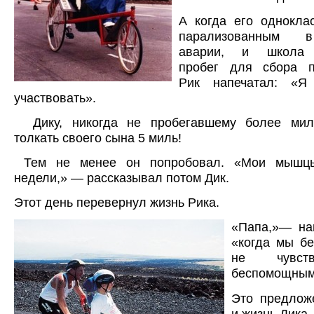
А когда его однокла
парализованным в
аварии, и школа 
пробег для сбора п
Рик напечатал: «
участвовать».
Дику, никогда не пробегавшему более мили
толкать своего сына 5 миль!
Тем не менее он попробовал. «Мои мышц
недели,» — рассказывал потом Дик.
Этот день перевернул жизнь Рика.
«Папа,»— на
«когда мы бе
не чувст
беспомощным
Это предлож
и жизнь Дика.