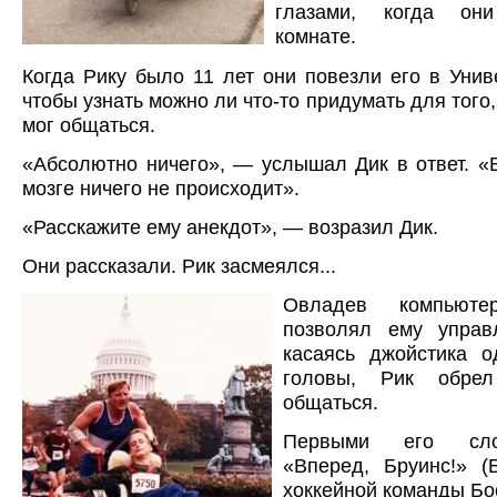
глазами, когда он
комнате.
Когда Рику было 11 лет они повезли его в Унив
чтобы узнать можно ли что-то придумать для того
мог общаться.
«Абсолютно ничего», — услышал Дик в ответ. «
мозге ничего не происходит».
«Расскажите ему анекдот», — возразил Дик.
Они рассказали. Рик засмеялся...
Овладев компьюте
позволял ему управ
касаясь джойстика о
головы, Рик обрел
общаться.
Первыми его сло
«Вперед, Бруинс!» 
хоккейной команды Бо