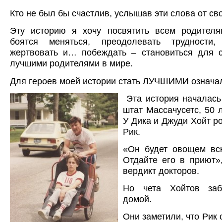
Кто не был бы счастлив, услышав эти слова от св
Эту историю я хочу посвятить всем родителя
боятся меняться, преодолевать трудности, 
жертвовать и… побеждать – становиться для с
лучшими родителями в мире.
Для героев моей истории стать ЛУЧШИМИ означ
Эта история началась
штат Массачусетс, 50 л
У Дика и Джуди Хойт р
Рик.
«Он будет овощем вс
Отдайте его в приют»
вердикт докторов.
Но чета Хойтов заб
домой.
Они заметили, что Рик 