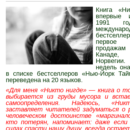
Книга «Ни
впервые 
1991 го
междунаро
бестселле
первое 
продажа
Канаде,
Норвегии.
недель она
в списке бестселлеров «Нью-Йорк Та
переведена на 20 языков.
«Для меня «Никто нигде» — книга о то
выбирается из груды мусора и вста
самоопределения. Надеюсь, «Ник
заставляет читателей задуматься о 
человеческом достоинстве «маргинал
кто потерян, напоминает: даже если
силах спасти нашу душу, всегда остает