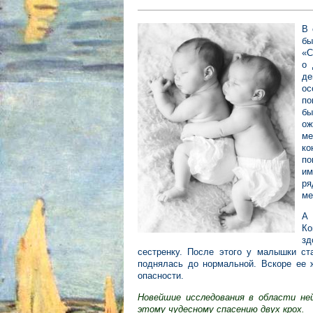
В 
б
«С
о 
де
ос
по
бы
ож
ме
ко
по
им
ря
ме
А 
Ко
зд
сестренку. После этого у малышки ст
поднялась до нормальной. Вскоре ее ж
опасности.
Новейшие исследования в области не
этому чудесному спасению двух крох.