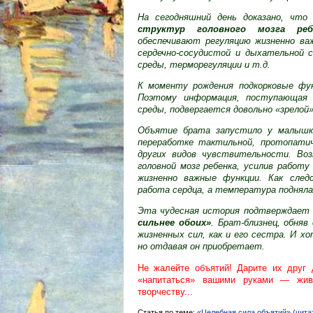
На сегодняшний день доказано, чт
структур головного мозга ребе
обеспечивают регуляцию жизненно важ
сердечно-сосудистой и дыхательной 
среды, терморегуляции и т.д.
К моменту рождения подкорковые фу
Поэтому информация, поступающая в
среды, подвергается довольно «зрелой
Объятие брата запустило у малышки
переработке тактильной, протопатич
других видов чувствительности. Воз
головной мозг ребенка, усилив работ
жизненно важные функции. Как след
работа сердца, а температура подняла
Эта чудесная история подтверждает 
сильнее обоих»
. Брат-близнец, обняв
жизненных сил, как и его сестра. И х
но отдавая он приобретает.
Не жалейте объятий! Дарите их друг 
«напитаться» вашими руками — жив
творчеству...
Статья по теме:
«Целебная сила объятий» (читат