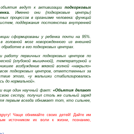
о объятия ведут к активизации
подкорковых
нка.
Именно они (подкорковые центры)
ных процессов в организме человека: функций
систем, поддержания постоянства внутренней
нкции сформированы у ребенка почти на 95%.
 головной мозг новорожденного из внешней
» обработке в его подкорковых центрах.
 работу первичных подкорковых центров по
еской (глубокой мышечной), температурной и
никшее возбуждение мягкой волной «накрыло»
у всех подкорковых центров, ответственных за
ствие этого, «у малышки стабилизировалась
сь до нормальной».
и еще один научный факт:
«Объятия делают
 свою сестру, получил столь же сильный заряд
отя первым всегда обнимает тот, кто сильнее,
другу! Чаще обнимайте своих детей! Дайте им
ым источником их воли к жизни, познанию,
ь).