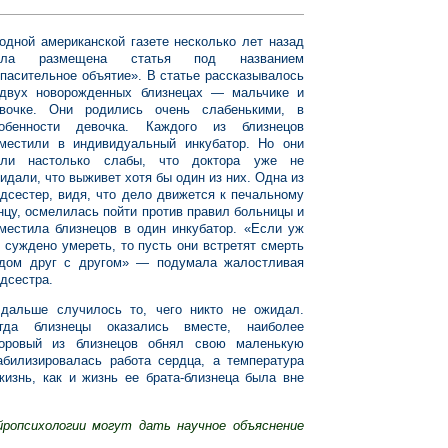
одной американской газете несколько лет назад
ыла размещена статья под названием
пасительное объятие». В статье рассказывалось
двух новорожд
енных близнецах — мальчике и
вочке. Они родились очень слабенькими, в
обенности девочка. Каждого из близнецов
местили в индивидуальный инкубатор. Но они
ли настолько слабы, что доктора уже не
идали, что выживет хотя бы один из них. Одна из
дсестер, видя, что дело движется к печальному
нцу, осмелилась пойти против правил больницы и
местила близнецов в один инкубатор. «Если уж
 суждено умереть, то пусть они встретят смерть
дом друг с другом» — подумала жалостливая
дсестра.
дальше случилось то, чего никто не ожидал.
гда близнецы оказались вместе, наиболее
оровый из близнецов обнял свою маленькую
абилизировалась работа сердца, а температура
изнь, как и жизнь ее брата-близнеца была вне
йропсихологии могут дать научное объяснение