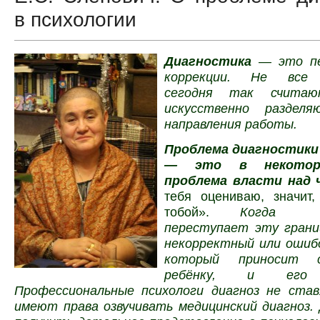
в психологии
Диагностика
— это пе
коррекции. Не все 
сегодня так счита
искусственно разде
направления работы.
Проблема диагностики
— это в некотор
проблема власти над 
тебя оцениваю, значит,
тобой».
Когда сп
переступает эту грани
некорректный или ошибо
который приносит 
ребёнку, и его 
Профессиональные психологи диагноз не ста
имеют права озвучивать медицинский диагноз.