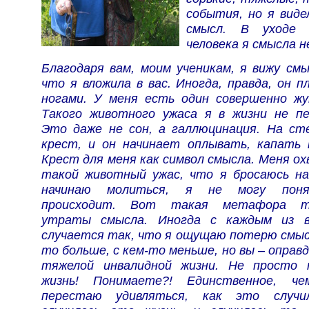
события, но я виде
смысл. В уходе 
человека я смысла н
Благодаря вам, моим ученикам, я вижу смы
что я вложила в вас. Иногда, правда, он 
ногами. У меня есть один совершенно жу
Такого животного ужаса я в жизни не пе
Это даже не сон, а галлюцинация. На ст
крест, и он начинает оплывать, капать 
Крест для меня как символ смысла. Меня о
такой животный ужас, что я бросаюсь на
начинаю молиться, я не могу пон
происходит. Вот такая метафора т
утраты смысла. Иногда с каждым из в
случается так, что я ощущаю потерю смысл
то больше, с кем-то меньше, но вы – оправ
тяжелой инвалидной жизни. Не просто
жизнь! Понимаете?! Единственное, ч
перестаю удивляться, как это случил