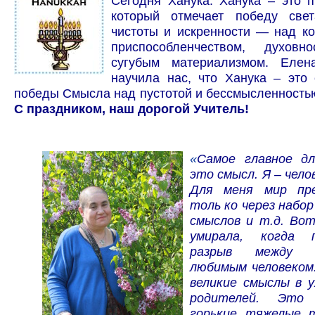
Сегодня Ханука. Ханука – это п
который отмечает победу све
чистоты и искренности — над к
приспособленчеством, духо
сугубым материализмом. Елен
научила нас, что Ханука – это
победы Смысла над пустотой и бессмы
С праздником, наш дорогой Учитель!
«
Самое главное д
это смысл. Я – чело
Для меня мир пре
толь ко через набор
смыслов и т.д. Вот
умирала, когда п
разрыв между
любимым человеком.
великие смыслы в у
родителей. Это 
горькие, тяжелые, 