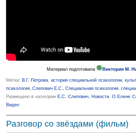
Материал подготовила
Виктория М. Н
Метки:
В.Г. Петрова
,
история специальной психологии
,
куль
психология
,
Слепович Е.С.
,
Специальная психология
,
специа
Размещено в категории
Е.С. Слепович
,
Новости
,
О Елене С
Видео
Разговор со звёздами (фильм)