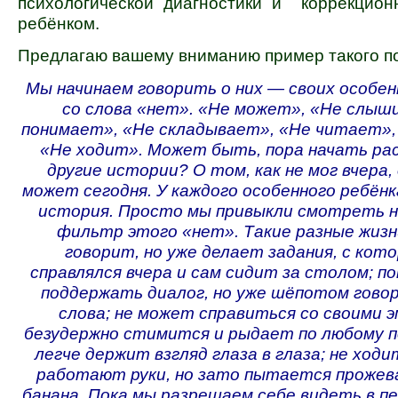
психологической диагностики и коррекцион
ребёнком.
Предлагаю вашему вниманию пример такого п
Мы начинаем говорить о них — своих особе
со слова «нет». «Не может», «Не слыш
понимает», «Не складывает», «Не читает»,
«Не ходит». Может быть, пора начать ра
другие истории? О том, как не мог вчера, 
может сегодня. У каждого особенного ребён
история. Просто мы привыкли смотреть н
фильтр этого «нет». Такие разные жизн
говорит, но уже делает задания, с кот
справлялся вчера и сам сидит з
а столом; п
поддержать диалог, но уже шёпотом гово
слова; не может справиться со своими 
безудержно стимится и рыдает по любому по
легче держит взгляд глаза в глаза; не ходи
работают руки, но зато пытается прожев
банана. Пока мы разрешаем себе видеть в п