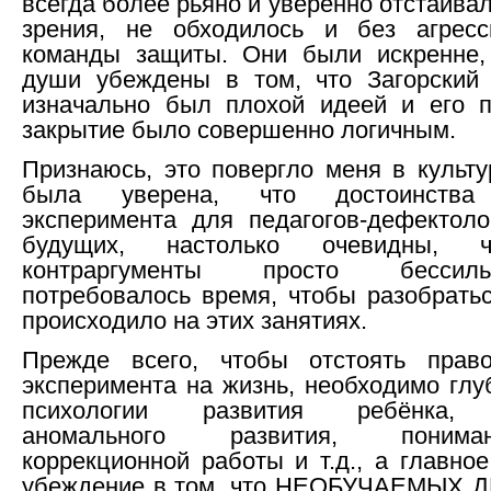
всегда более рьяно и уверенно отстаива
зрения, не обходилось и без агрес
команды защиты. Они были искренне,
души убеждены в том, что Загорский 
изначально был плохой идеей и его 
закрытие было совершенно логичным.
Признаюсь, это повергло меня в культ
была уверена, что достоинства 
эксперимента для педагогов-дефектоло
будущих, настолько очевидны, 
контраргументы просто бесси
потребовалось время, чтобы разобратьс
происходило на этих занятиях.
Прежде всего, чтобы отстоять право
эксперимента на жизнь, необходимо глу
психологии развития ребёнка, 
аномального развития, поним
коррекционной работы и т.д., а главно
убеждение в том, что НЕОБУЧАЕМЫХ 