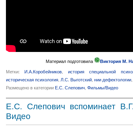
Материал подготовила
Виктория М. Н
Метки:
И.А.Коробейников
,
история специальной психо
историческая психология
,
Л.С. Выготский
,
нии дефектологии
Размещено в категории
Е.С. Слепович
,
Фильмы/Видео
Е.С. Слепович вспоминает В.Г.
Видео