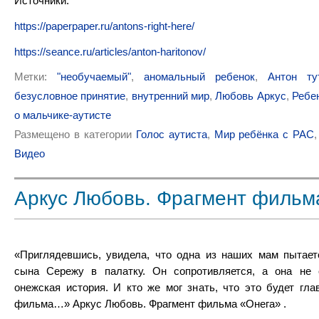
Источники:
https://paperpaper.ru/antons-right-here/
https://seance.ru/articles/anton-haritonov/
Метки:
"необучаемый"
,
аномальный ребенок
,
Антон ту
безусловное принятие
,
внутренний мир
,
Любовь Аркус
,
Ребе
о мальчике-аутисте
Размещено в категории
Голос аутиста
,
Мир ребёнка с РАС
Видео
Аркус Любовь. Фрагмент фильм
«Приглядевшись, увидела, что одна из наших мам пытает
сына Сережу в палатку. Он сопротивляется, а она не 
онежская история. И кто же мог знать, что это будет гла
фильма…» Аркус Любовь. Фрагмент фильма «Онега» .