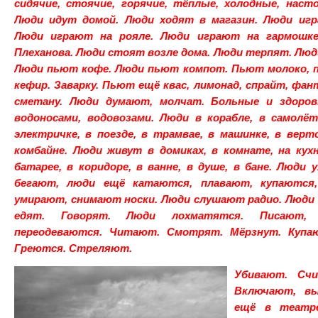
сидячие, стоячие, горячие, тёплые, холодные, наст
Люди идут домой. Люди ходят в магазин. Люди игр
Люди играют на рояле. Люди играют на гармошке
Плеханова. Люди стоят возле дома. Люди терпят. Люди
Люди пьют кофе. Люди пьют компот. Пьют молоко, 
кефир. Заварку. Пьют ещё квас, лимонад, спрайт, фан
сметану. Люди думают, молчат. Больные и здоро
водоносами, водовозами. Люди в
корабле, в самолёт
электричке, в поезде, в трамвае, в машинке, в верто
комбайне. Люди живут в домиках, в комнате, на кухн
батарее, в коридоре, в ванне, в душе, в бане. Люди 
бегают, люди ещё катаются, плавают, купаются,
умирают, снимают носки. Люди слушают радио. Люди
едят. Говорят. Люди лохматятся. Писают,
переодеваются. Читают. Смотрят.
Мёрзнут.
Купа
Греются. Стреляют.
Убивают. Сч
Включают, в
ещё в театр