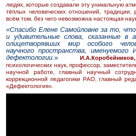
людях, которые создавали эту уникальную ат
тёплых человеческих отношений, традиции, р
всём том, без чего невозможна настоящая нау
«Спасибо Елене Самойловне за то, чт
и удивительные слова, сказанные в а
олицетворявших мир особого челов
научного пространства, именуемого
дефектологии
.»
И.А.Коробейников,
психологических наук, профессор, заместител
научной работе, главный научный сотруд
коррекционной педагогики РАО, главный ред
«Дефектология».