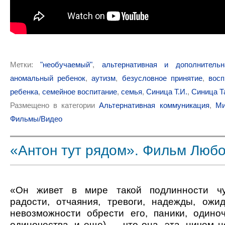
Метки:
"необучаемый"
,
альтернативная и дополнитель
аномальный ребенок
,
аутизм
,
безусловное принятие
,
восп
ребенка
,
семейное воспитание
,
семья
,
Синица Т.И.
,
Синица Т
Размещено в категории
Альтернативная коммуникация
,
Ми
Фильмы/Видео
«Антон тут рядом». Фильм Любо
«Он живет в мире такой подлинности чув
радости, отчаяния, тревоги, надежды, ожид
невозможности обрести его, паники, одино
одиночества, и еще) — что она, эта, ничем 