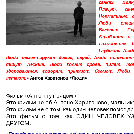
санках. Вол
Плачут, сме
Нормальные, г
Люди спеша
Весёлые. Се
барабанят и
лохматятся. Т
Глубокие. Люд
Люди ремонтируют домик, сарай. Люди потерпят
пишут. Лесные. Люди колют дрова, пилят, то
здороваются, говорят, прыгают, бегают. Люди 
летают.»
Антон Харитонов «Люди»
Фильм «Антон тут рядом».
Это фильм не об Антоне Харитонове, мальчике
Это фильм не о том, как один человек помог др
Это фильм о том, как ОДИН ЧЕЛОВЕК У
ДРУГОМ.
«Присядьте на минуточку, сейчас я вам расскажу всю