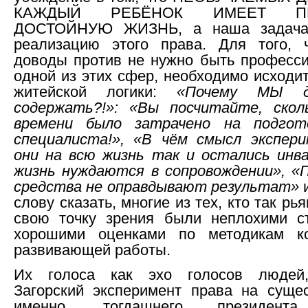
КАЖДЫЙ РЕБЁНОК ИМЕЕТ П
ДОСТОЙНУЮ ЖИЗНЬ, а наша задача 
реализацию этого права. Для того, 
доводы против не нужно быть професс
одной из этих сфер, необходимо исходит
житейской логики:
«Почему МЫ 
содержать?!»: «Вы посчитайте, скол
времени было затрачено на подгот
специалиста!», «В чём смысл экспери
они на всю жизнь так и остались инв
жизнь нуждаются в сопровождении», «
средства не оправдывают результат»
и
слову сказать, многие из тех, кто так рь
свою точку зрения были неплохими ст
хорошими оценками по методикам ко
развивающей работы.
Их голоса как эхо голосов людей
Загорский эксперимент права на суще
именно, тогдашнего президента