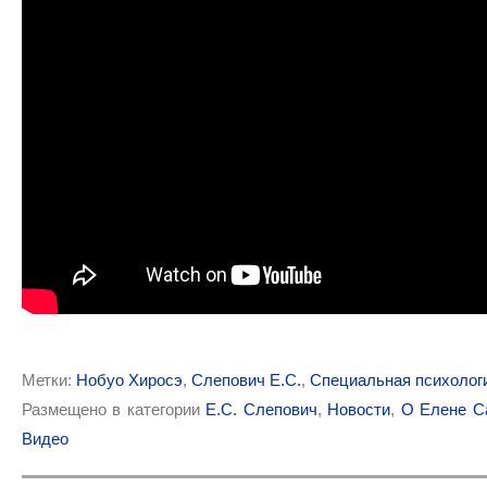
Метки:
Нобуо Хиросэ
,
Слепович Е.С.
,
Специальная психолог
Размещено в категории
Е.С. Слепович
,
Новости
,
О Елене С
Видео