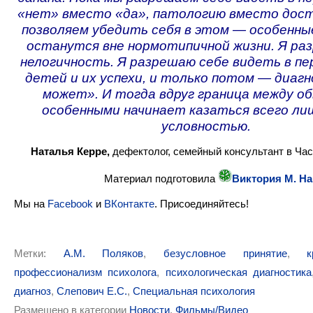
«нет» вместо «да», патологию вместо дост
позволяем убедить себя в этом — особенны
останутся вне нормотипичной жизни. Я ра
нелогичность. Я разрешаю себе видеть в пе
детей и их успехи, и только потом — диагн
может». И тогда вдруг граница между о
особенными начинает казаться всего ли
условностью.
Наталья Керре,
дефектолог, семейный консультант в Час
Материал подготовила
Виктория М. Н
Мы на
Facebook
и
ВКонтакте
. Присоединяйтесь!
Метки:
А.М. Поляков
,
безусловное принятие
,
профессионализм психолога
,
психологическая диагностика
диагноз
,
Слепович Е.С.
,
Специальная психология
Размещено в категории
Новости
,
Фильмы/Видео