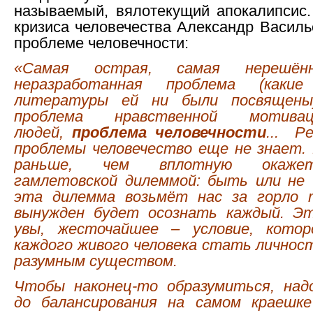
называемый, вялотекущий апокалипсис.
кризиса человечества Александр Василь
проблеме человечности:
«Самая острая, самая нерешённ
неразработанная проблема (как
литературы ей ни были посвящены
проблема нравственной мотива
людей,
проблема человечности
... Р
проблемы человечество еще не знает.
раньше, чем вплотную окаже
гамлетовской дилеммой: быть или не 
эта дилемма возьмёт нас за горло 
вынужден будет осознать каждый. Э
увы, жесточайшее – условие, кото
каждого живого человека стать личнос
разумным существом.
Чтобы наконец-то образумиться, над
до балансирования на самом краешке