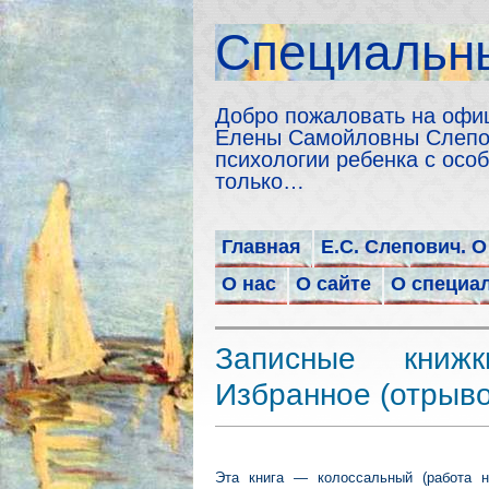
Cпециальны
Добро пожаловать на офи
Елены Самойловны Слепов
психологии ребенка с особ
только…
Главная
Е.С. Слепович. О
О нас
О сайте
О специа
Записные книжк
Избранное (отрыво
Эта книга — колоссальный (работа н