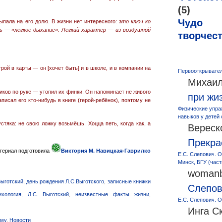
(5)
Чудо
выпала на его долю. В жизни нет интересного:
это ключ ко
 — «лёгкое дыхание». Лёгкий характер — из воздушной
творчес
рой в карты — он [хочет быть] и в школе, и в компании на
Первооткрывател
Михаил
чиков по руке — утопил их финки. Он напоминает не живого
при жи
писал его кто-нибудь в книге (герой-ребёнок), поэтому не
Физические упра
навыков у детей
устяка: не свою ложку возьмёшь. Хоцца петь, когда как, а
Вереск
Прекра
териал подготовила
Виктория М. Навицкая-Гаврилко
Е.С. Слепович. О
Минск, БГУ (част
womanb
ыготский
,
день рождения Л.С.Выготского
,
записные книжки
Слепо
ихология
,
Л.С. Выготский
,
неизвестные факты жизни
,
Е.С. Слепович. О
Инга С
ому
,
Новости