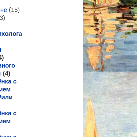
е
-не
(15)
3)
ихолога
и
4)
вного
я
(4)
нка с
ием
/или
нка с
ием