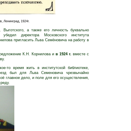
, Ленинград, 1924г.
 Выготского, а также его личность буквально
убедил директора Московского института
нилова пригласить Льва Семёновича на работу в
предложение К.Н. Корнилова и
в 1924 г.
вместе с
ву.
ое-то время жить в институтской библиотеке,
еезд был для Льва Семеновича чрезвычайно
воё главное дело, и поле для его осуществления,
реду.