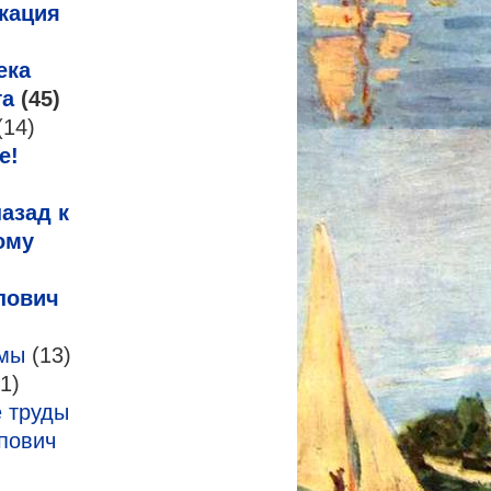
кация
ека
га
(45)
(14)
е!
азад к
ому
пович
змы
(13)
1)
 труды
пович