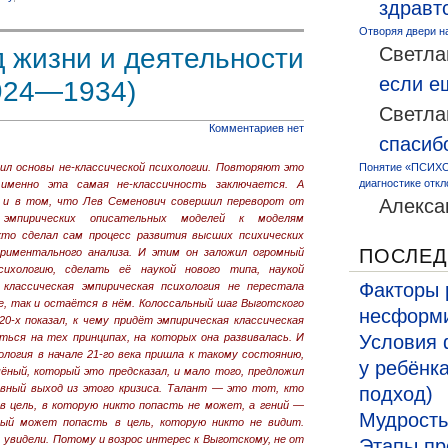
здравт
Отворяя двери н
Светла
 жизни и деятельности
если 
1924—1934)
Светла
Комментариев нет
спасиб
Понятие «ПСИХО
ил основы не-классической психологии. Повторяют это
диагностике откл
именно эта самая не-классичность заключается. А
Алекса
ё и в том, что Лев Семенович совершил переворот от
 эмпирических описательных моделей к моделям
кто сделал сам процесс развития высших психических
ПОСЛЕД
риментального анализа. И этим он заложил огромный
сихологию, сделать её наукой нового типа, наукой
Факторы 
 классическая эмпирическая психология не перестала
се, так и остаётся в нём. Колоссальный шаг Выготского
несформи
20-х показал, к чему придёт эмпирическая классическая
Условия 
аться на тех принципах, на которых она развивалась. И
ология в начале 21-го века пришла к такому состоянию,
у ребёнк
чёный, который это предсказал, и мало того, предложил
вный выход из этого кризиса.
Талант — это тот, кто
подход)
в цель, в которую никто попасть не может, а гений —
Мудрость
ый может попасть в цель, которую никто не видит.
, увидели. Потому и возрос интерес к Выготскому, не от
Этапы пр