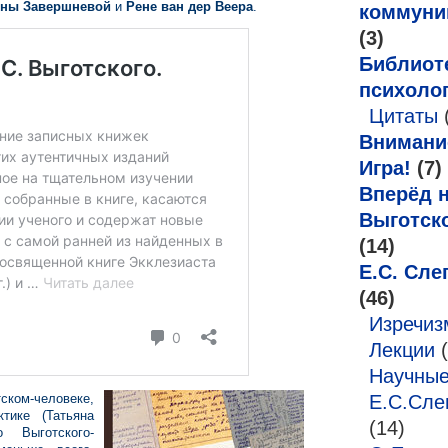
Записные
ины Завершневой
и
Рене ван дер Веера
.
коммуни
книжки
(3)
Л.С.
Библиот
Выготского.
психоло
Избранное
Цитаты
(отрывок)
Внимани
Игра!
(7)
Вперёд н
Выготск
(14)
Е.С. Сле
(46)
Изречи
Лекции
(
Научные
ском-человеке,
Е.С.Сле
ктике (Татьяна
(14)
 Выготского-