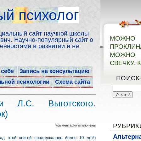
й психолог
циальный сайт научной школы
МОЖН
ич. Научно-популярный сайт о
енностями в развитии и не
ПРОКЛИ
МОЖНО 
СВЕЧКУ. 
 себе
Запись на консультацию
ПОИСК
льной психологии
Схема сайта
и Л.С. Выготского.
к)
РУБРИК
к
Комментарии
отключены
записи
Альтерн
ад этой книгой продолжалась более 10 лет!)