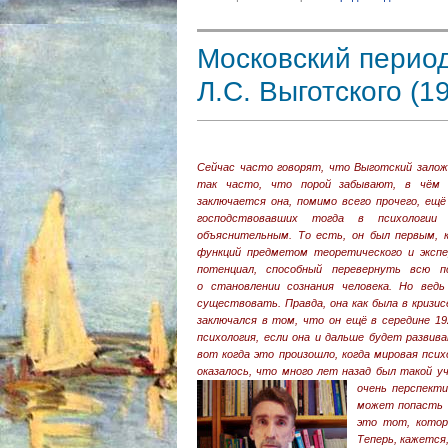
Московский период
Л.С. Выготского (
Сейчас часто говорят, что Выготский залож
так часто, что порой забывают, в чём 
заключается она, помимо всего прочего, ещ
господствовавших тогда в психологии
объяснительным. То есть, он был первым, 
функций предметом теоретического и экспе
потенциал, способный перевернуть всю п
о становлении сознания человека. Но ведь
существовать. Правда, она как была в кризи
заключался в том, что он ещё в середине 19
психология, если она и дальше будет развив
вот когда это произошло, когда мировая псих
оказалось, что много лет назад был такой у
очень перспекти
может попасть 
это тот, котор
Теперь, кажется