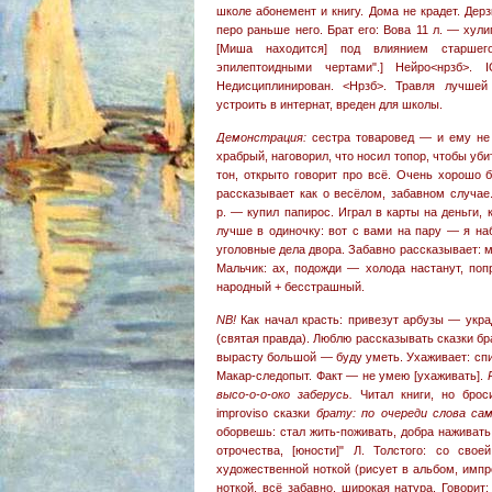
школе абонемент и книгу. Дома не крадет. Дерз
перо раньше него. Брат его: Вова 11 л. — хули
[Миша находится] под влиянием старшего
эпилептоидными чертами".] Нейро<нрзб>.
Недисциплинирован. <Нрзб>. Травля лучшей
устроить в интернат, вреден для школы.
Демонстрация:
сестра товаровед — и ему не 
храбрый, наговорил, что носил топор, чтобы уби
тон, открыто говорит про всё. Очень хорошо
рассказывает как о весёлом, забавном случа
р. — купил папирос. Играл в карты на деньги, 
лучше в одиночку: вот с вами на пару — я на
уголовные дела двора. Забавно рассказывает: ма
Мальчик: ах, подожди — холода настанут, поп
народный + бесстрашный.
NB!
Как начал красть: привезут арбузы — укр
(святая правда). Люблю рассказывать сказки б
вырасту большой — буду уметь. Ухаживает: спис
Макар-следопыт. Факт — не умею [ухаживать].
высо-о-о-око заберусь.
Читал книги, но брос
improviso сказки
брату: по очереди слова са
оборвешь: стал жить-поживать, добра наживат
отрочества, [юности]" Л. Толстого: со сво
художественной ноткой (рисует в альбом, импр
ноткой, всё забавно, широкая натура. Говорит