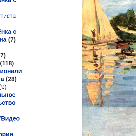
нка с
утиста
нка с
на
(7)
7)
(118)
ионализм
га
(28)
(9)
льное
ьство
/Видео
ории