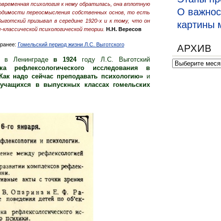
овременная психология к нему обратилась, она вплотную
О важнос
ходимости переосмысления собственных основ, то есть
Выготский призывал в середине 1920-х и к тому, что он
картины 
е-классической психологической теории.
Н.Н. Вересов
 ранее:
Гомельский период жизни Л.С. Выготского
АРХИВ
ов в Ленинграде
в 1924
году Л.С. Выготский
Архив
ика рефлексологического исследования в
Как надо сейчас преподавать психологию»
и
 учащихся в выпускных классах гомельских