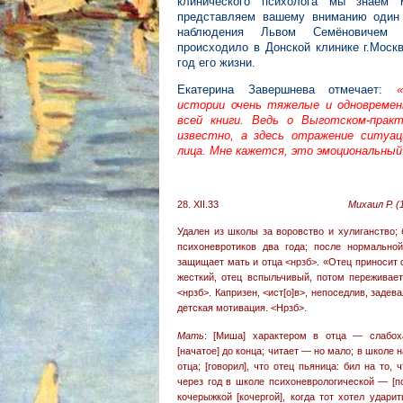
клинического психолога мы знаем 
представляем вашему вниманию один 
наблюдения Львом Семёновичем 
происходило в Донской клинике г.Моск
год его жизни.
Екатерина Завершнева отмечает:
истории очень тяжелые и одновремен
всей книги. Ведь о Выготском-прак
известно, а здесь отражение ситуац
лица. Мне кажется, это эмоциональный
28. XII.33
Михаил Р. (1
Удален из школы за воровство и хулиганство; 
психоневротиков два года; после нормально
защищает мать и отца <нрзб>. «Отец приносит 
жесткий, отец вспыльчивый, потом переживает
<нрзб>. Капризен, <ист[о]в>, непоседлив, задева
детская мотивация. <Нрзб>.
Мать
: [Миша] характером в отца — слабоха
[начатое] до конца; читает — но мало; в школе н
отца; [говорил], что отец пьяница: бил на то
через год в школе психоневрологической — [по
кочерыжкой [кочергой], когда тот хотел удар