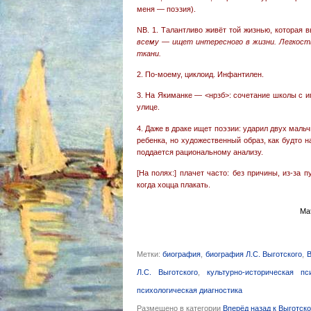
меня — поэзия).
NB. 1. Талантливо живёт той жизнью, которая 
всему — ищет интересного в жизни. Легкость
ткани.
2. По-моему, циклоид. Инфантилен.
3. На Якиманке — <нрзб>: сочетание школы с иг
улице.
4. Даже в драке ищет поэзии: ударил двух маль
ребенка, но художественный образ, как будто на
поддается рациональному анализу.
[На полях:] плачет часто: без причины, из-за п
когда хоцца плакать.
Ма
Метки:
биография
,
биография Л.С. Выготского
,
В
Л.С. Выготского
,
культурно-историческая пс
психологическая диагностика
Размещено в категории
Вперёд назад к Выготск