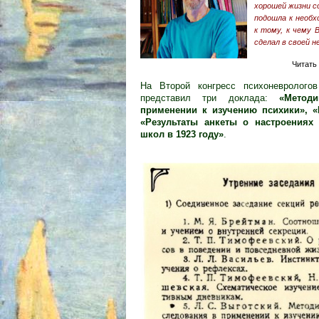
хорошей жизни с
подошла к необ
к тому, к чему 
сделал в своей н
Читать
На Второй конгресс психоневролог
представил три доклада:
«Метод
применении к изучению психики», «
«Результаты анкеты о настроениях
школ в 1923 году»
.