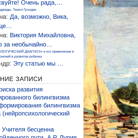
свуйте! Очень рада,…
адежды. Темпл Грэндин
на:
Да, возможно, Вика,
еще…
на:
Виктория Михайловна,
о за необычайно…
ЛОГИЧЕСКИЙ ДИАГНОЗ» и его применение в
онений в развитии ребенка
ндр:
Эту статью мы …
НИЕ ЗАПИСИ
риска развития
рованного билингвизма
формирования билингвизма
а (нейропсихологический
 Учителя бесценна
ойденного пути. А.Р. Лурия