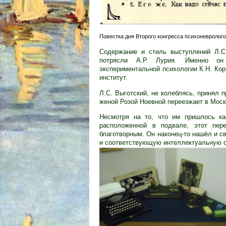
Повестка дня Второго конгресса психоневрологов
Содержание и стиль выступлений Л.С.
потрясли А.Р. Лурия. Именно он 
экспериментальной психологии К.Н. Кор
институт.
Л.С. Выготский, не колеблясь, принял 
женой Розой Ноевной переезжает в Моск
Несмотря на то, что им пришлось как
расположенной в подвале, этот пер
благотворным. Он наконец-то нашёл и с
и соответствующую интеллектуальную с