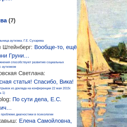
тва
(7)
ьница аутизма. Г.Е. Сухарева
 Штейнберг:
Вообще-то, ещё
зни Груни…
жнения способствуют развитию социальных
 с аутизмом
овская Светлана:
сная статья! Спасибо, Вика!
трывок из доклада на конференции 22 мая 2015г.
ь 1)
log:
По сути дела, Е.С.
вич…
 проблеме диагностики в психологии
кавыш:
Елена Самойловна,