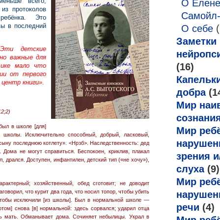
меньше всего,
О Елен
из протоколов
Самойл
ребёнка. Это
вы в последний
О себе
(
Заметки
«Эти детские
нейропс
но важные для
(16)
тике мало что
ии от первого
Капельк
 центр книги»
.
добра
(1
Мир наи
2;2)
сознани
был в школе [для]
Мир ребё
й школы. Исключительно способный, добрый, ласковый,
нарушен
сыну последнюю котлету». <Нрзб>. Наследственность: дед
. Дома не могут справиться. Беспокоен, криклив, плакал
зрения и
л, дрался. Доступен, инфантилен, детский тип («не хочу»),
слуха
(9)
Мир ребё
рактерный; хозяйственный, обед сготовит; не доводит
аговорил, что курит два года, что носил топор, чтобы убить
нарушен
, чтобы исключили [из школы]. Был в нормальной школе —
речи
(4)
том] снова [в] нормальной: здесь сорвался; ударил отца
ить мать. Обманывает дома. Сочиняет небылицы. Украл в