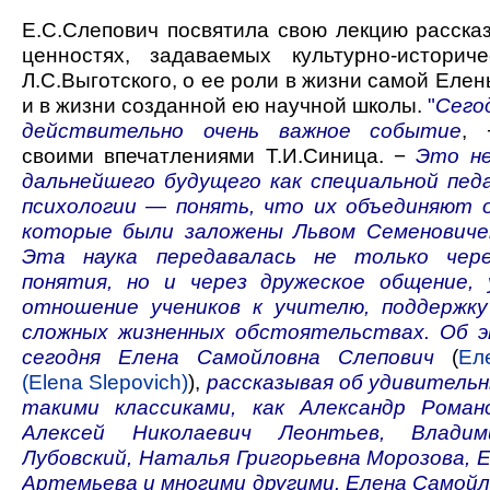
Е.С.Слепович посвятила свою лекцию рассказ
ценностях, задаваемых культурно-историч
Л.С.Выготского, о ее роли в жизни самой Ел
и в жизни созданной ею научной школы.
"
Сего
действительно очень важное событие
, 
своими впечатлениями Т.И.Синица. −
Это не
дальнейшего будущего как специальной педа
психологии — понять, что их объединяют 
которые были заложены Львом Семеновиче
Эта наука передавалась не только че
понятия, но и через дружеское общение,
отношение учеников к учителю, поддержку
сложных жизненных обстоятельствах. Об 
сегодня Елена Самойловна Слепович
(
Ел
(Elena Slepovich)
),
рассказывая об удивительн
такими классиками, как Александр Роман
Алексей Николаевич Леонтьев, Владим
Лубовский, Наталья Григорьевна Морозова, 
Артемьева и многими другими. Елена Самойл