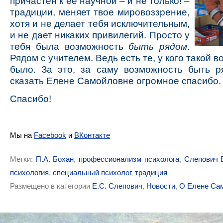
причастен к ее научной – и не только! –
традиции, меняет твое мировоззрение,
хотя и не делает тебя исключительным,
и не дает никаких привилегий. Просто у
тебя была возможность
быть рядом
.
Рядом с учителем. Ведь есть те, у кого такой 
было. За это, за саму возможность быть р
сказать Елене Самойловне огромное спасибо.
Спасибо!
Мы на
Facebook
и
ВКонтакте
Метки:
П.А. Бохан
,
профессионализм психолога
,
Слепович 
психология
,
специальный психолог
,
традиция
Размещено в категории
Е.С. Слепович
,
Новости
,
О Елене Са