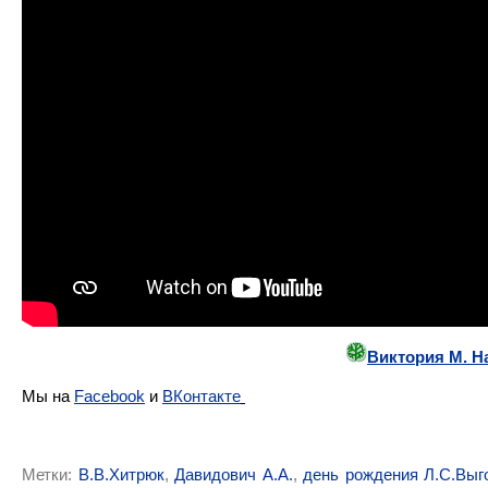
Виктория М. Н
Мы на
Facebook
и
ВКонтакте
Метки:
В.В.Хитрюк
,
Давидович А.А.
,
день рождения Л.С.Выг