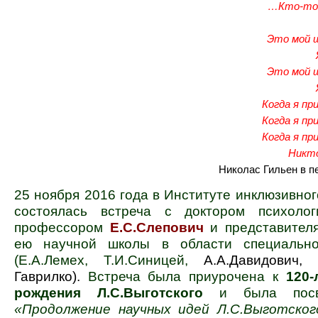
…Кто-то 
Это мой 
Это мой 
Когда я пр
Когда я пр
Когда я пр
Никто
Николас Гильен в п
25 ноября 2016 года в Институте инклюзивно
состоялась встреча с доктором психолог
профессором
Е.С.Слепович
и представител
ею научной школы в области специально
(Е.А.Лемех, Т.И.Синицей,
А.А.Давидович, 
Гаврилко).
Встреча была приурочена к
120-
рождения Л.С.Выготского
и была посв
«Продолжение научных идей Л.С.Выготско