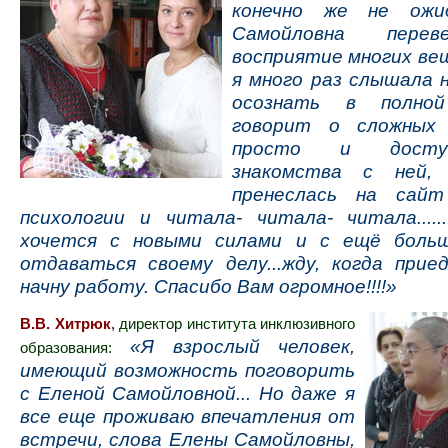
конечно же не ожид
Самойловна перев
восприятие многих ве
я много раз слышала н
осознать в полно
говорит о сложных 
просто и досту
знакомства с ней,
пренеслась на сайт
психологии и читала- читала- читала....
хочется с новыми силами и с ещё боль
отдаваться своему делу...жду, когда прие
начну работу. Спасибо Вам огромное!!!!»
В.В. Хитрюк
,
директор института инклюзивного
«Я взрослый человек,
образования:
имеющий возможность поговорить
с Еленой Самойловной... Но даже я
все еще проживаю впечатления от
встречи, слова Елены Самойловны,