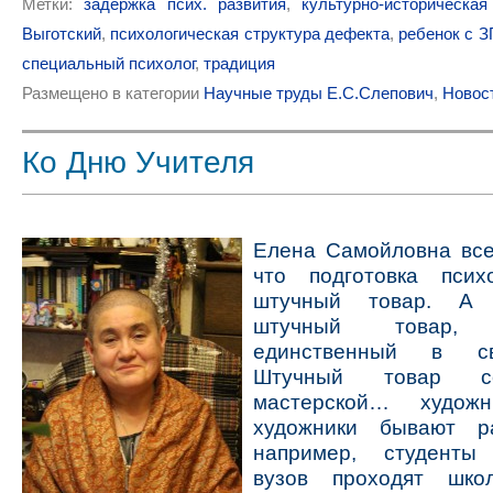
Метки:
задержка псих. развития
,
культурно-историческая
Выготский
,
психологическая структура дефекта
,
ребенок с З
специальный психолог
,
традиция
Размещено в категории
Научные труды Е.С.Слепович
,
Новос
Ко Дню Учителя
Елена Самойловна все
что подготовка пси
штучный товар. А 
штучный товар
единственный в с
Штучный товар с
мастерской… художн
художники бывают р
например, студенты
вузов проходят школ