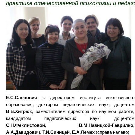
практике отечественной психологии и педаг
Е.С.Слепович
с директором института инклюзивного
образования, доктором педагогических наук, доцентом
В.В.Хитрюк
, заместителем директора по научной работе,
кандидатом педагогических наук, доцентом
С.Н.Феклистовой
,
В.М.Навицкой-Гаврилко
,
А.А.Давидович
,
Т.И.Синицей
,
Е.А.Лемех
(справа налево)