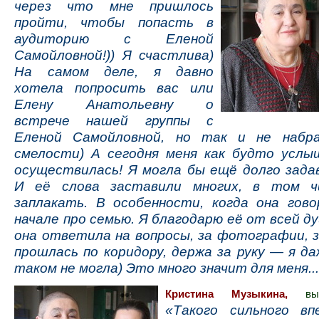
через что мне пришлось
пройти, чтобы попасть в
аудиторию с Еленой
Самойловной!)) Я счастлива)
На самом деле, я давно
хотела попросить вас или
Елену Анатольевну о
встрече нашей группы с
Еленой Самойловной, но так и не набр
смелости) А сегодня меня как будто усл
осуществилась! Я могла бы ещё долго зада
И её слова заставили многих, в том ч
заплакать. В особенности, когда она гов
начале про семью. Я благодарю её от всей д
она ответила на вопросы, за фотографии, з
прошлась по коридору, держа за руку — я д
таком не могла) Это много значит для меня..
Кристина Музыкина,
в
«Такого сильного вп