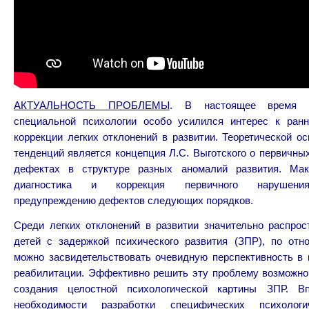
АКТУАЛЬНОСТЬ ПРОБЛЕМЫ
. В настоящее время в
специальной психологии особо усилился интерес к ранн
коррекции легких отклонений в развитии. Теоретической ос
тенденций является концепция Л.С. Выготского о первичных,
дефектах в структуре разных аномалий развития. Мак
диагностика и коррекция первичного нарушени
предупреждению дефектов следующих порядков.
Среди легких отклонений в развитии значительно распрос
детей с задержкой психического развития (ЗПР), по отн
можно засвидетельствовать очевидную перспективность в
реабилитации. Эффективно решить эту проблему возможно
создания целостной психологической картины ЗПР. 
необходимости разработки специфических психологи