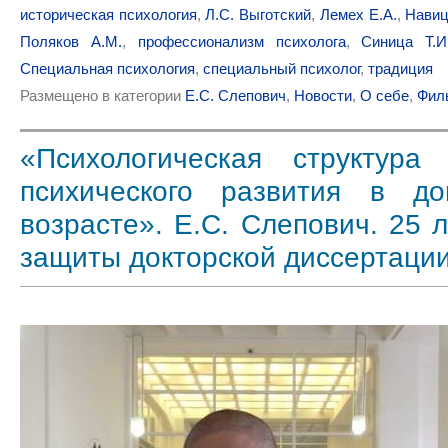
историческая психология
,
Л.С. Выготский
,
Лемех Е.А.
,
Навиц
Поляков А.М.
,
профессионализм психолога
,
Синица Т.И
Специальная психология
,
специальный психолог
,
традиция
Размещено в категории
Е.С. Слепович
,
Новости
,
О себе
,
Фил
«Психологическая структура
психического развития в до
возрасте». Е.С. Слепович. 25 л
защиты докторской диссертаци