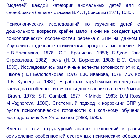
(моделей) каждой категории аномальных детей для 
своеобразии была высказана В.И. Лубовским (1971, 1989).
Психологических исследований по изучению детей 
дошкольного возраста крайне мало и они не создают цел
психологических особенностей ребенка с ЗПР на данном 
Изучались отдельные психические процессы: мышление (И
Н.В.Елфимова, 1978; С.Г. Ералиева, 1983; Б.Диас Гонс
Стрекалова, 1982); речь (Н.Ю. Борякова, 1983; Е.С. Слеп
1989). Исследовались различные аспекты готовности этих д
школе (Н.Л Белопольская, 1976; Е.К. Иванова, 1978; И.А. К
Л.В. Кузнецова, 1981). В работах зарубежных исследова
взгляд на особенности личности дошкольников с легкой моз
(Brayn, 1975; S.F. Cambell, 1977; K.Minde, 1983; D.M.Ross
M.Vagnerova, 1986). Системный подход к коррекции ЗПР 
русле психологической готовности к школьному обучен
исследованиях У.В.Ульенковой (1983, 1990).
Вместе с тем, структурный анализ отклонений в разви
осмысление особенностей системных психических образов