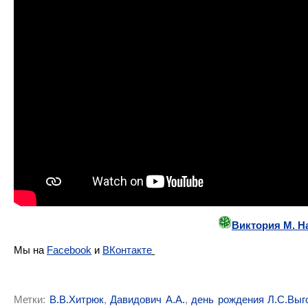
Виктория М. Н
Мы на
Facebook
и
ВКонтакте
Метки:
В.В.Хитрюк
,
Давидович А.А.
,
день рождения Л.С.Выг