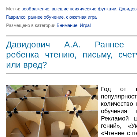
Метки:
воображение
,
высшие психические функции
,
Давидов
Гаврилко
,
раннее обучение
,
сюжетная игра
Размещено в категории
Внимание! Игра!
Давидович А.А. Раннее о
ребенка чтению, письму, счет
или вред?
Год от г
популя
количество 
обучен
ия и
Рекламой 
гений», «У
«Чтение с пе