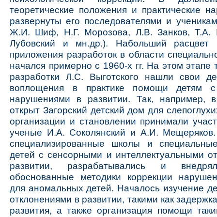
теоретические положения и практические н
развернуты его последователями и учениками
Ж.И. Шиф, Н.Г. Морозова, Л.В. Занков, Т.А. 
Лубовский и мн.др.). Набольший расцвет п
приложения разработок в области специальн
начался примерно с 1960-х гг. На этом этапе
разработки Л.С. Выготского нашли свои де
воплощения в практике помощи детям с
нарушениями в развитии. Так, например, в
открыт Загорский детский дом для слепоглухи
организации и становлении принимали учас
ученые И.А. Соколянский и А.И. Мещеряков
специализированные школы и специальны
детей с сенсорными и интеллектуальными о
развитии, разрабатывались и внедря
обоснованные методики коррекции наруше
для аномальных детей. Началось изучение де
отклонениями в развитии, такими как задержк
развития, а также организация помощи таки