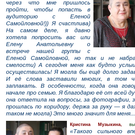
через что мне пришлось
пройти, чтобы попасть в
аудиторию с Еленой
Самойловной!)) Я счастлива)
На самом деле, я давно
хотела попросить вас или
Елену Анатольевну о
встрече нашей группы с
Еленой Самойловной, но так и не набр
смелости) А сегодня меня как будто усл
осуществилась! Я могла бы ещё долго зада
И её слова заставили многих, в том ч
заплакать. В особенности, когда она гов
начале про семью. Я благодарю её от всей д
она ответила на вопросы, за фотографии, з
прошлась по коридору, держа за руку — я д
таком не могла) Это много значит для меня..
Кристина Музыкина,
в
«Такого сильного вп