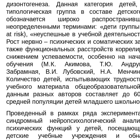
дизонтогенеза. Данная категория детей
типологическая группа в составе детског
обозначается широко распространив
неопределенными терминами: «дети группы
at
risk
), «неуспешные в учебной деятельност
Рост нервно – психических и соматических з
также функциональных расстройств коррели
снижением успеваемости, особенно на нач
обучения (М.К. Акимова, Т.Ю. Андру
Забрамная, В.И. Лубовский, Н.А. Менчин
Количество детей, испытывающих трудност
учебного материала общеобразовательно
данным разных авторов составляет до 6
средней популяции детей младшего школьног
Проведенный в рамках ряда эксперимент
синдромный нейропсихологический анали
психических функций у детей, посещающ
детские учебные учреждения и обна