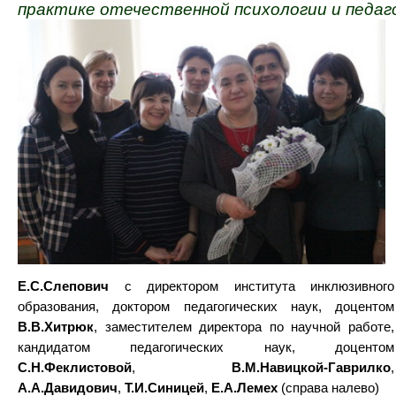
практике отечественной психологии и педаг
Е.С.Слепович
с директором института инклюзивного
образования, доктором педагогических наук, доцентом
В.В.Хитрюк
, заместителем директора по научной работе,
кандидатом педагогических наук, доцентом
С.Н.Феклистовой
,
В.М.Навицкой-Гаврилко
,
А.А.Давидович
,
Т.И.Синицей
,
Е.А.Лемех
(справа налево)