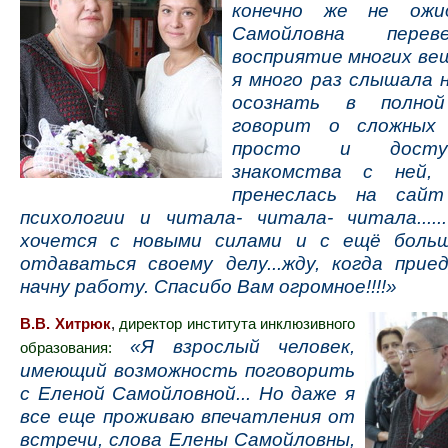
конечно же не ожид
Самойловна перев
восприятие многих ве
я много раз слышала н
осознать в полно
говорит о сложных 
просто и досту
знакомства с ней,
пренеслась на сайт
психологии и читала- читала- читала....
хочется с новыми силами и с ещё боль
отдаваться своему делу...жду, когда прие
начну работу. Спасибо Вам огромное!!!!»
В.В. Хитрюк
,
директор института инклюзивного
«Я взрослый человек,
образования:
имеющий возможность поговорить
с Еленой Самойловной... Но даже я
все еще проживаю впечатления от
встречи, слова Елены Самойловны,