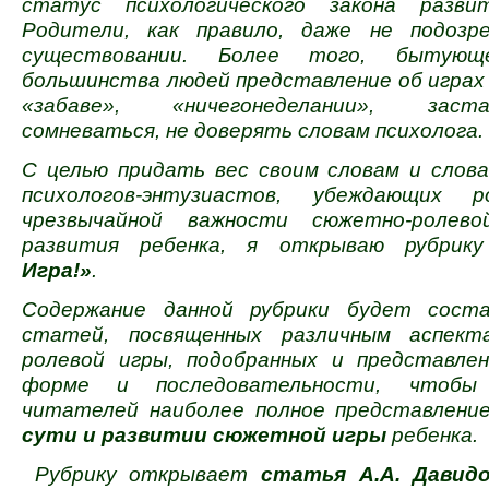
статус психологического закона развит
Родители, как правило, даже не подозр
существовании. Более того, бытую
большинства людей представление об играх 
«забаве», «ничегонеделании», зас
сомневаться, не доверять словам психолога.
С целью придать вес своим словам и слов
психологов-энтузиастов, убеждающих 
чрезвычайной важности сюжетно-ролев
развития ребенка, я открываю рубри
Игра!»
.
Содержание данной рубрики будет соста
статей, посвященных различным аспект
ролевой игры, подобранных и представле
форме и последовательности, чтобы
читателей наиболее полное представлен
сути и развитии сюжетной игры
ребенка.
Рубрику открывает
статья А.А. Давидо