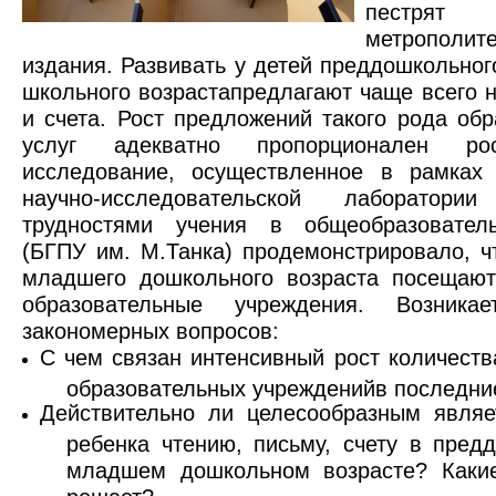
пестря
метрополите
издания. Развивать у детей преддошкольно
школьного возрастапредлагают чаще всего 
и счета. Рост предложений такого рода об
услуг адекватно пропорционален ро
исследование, осуществленное в рамках 
научно-исследовательской лаборато
трудностями учения в общеобразовател
(БГПУ им. М.Танка) продемонстрировало, ч
младшего дошкольного возраста посещают
образовательные учреждения. Возникае
закономерных вопросов:
С чем связан интенсивн
ы
й рост количеств
образовательных учрежденийв последние
Действительно ли целесообразным являе
ребенка чтению, письму, счету в пред
младшем дошкольном возрасте? Каки
решает?