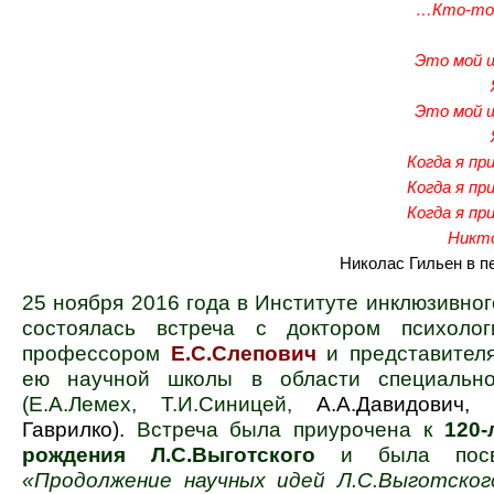
…Кто-то 
Это мой 
Это мой 
Когда я пр
Когда я пр
Когда я пр
Никто
Николас Гильен в п
25 ноября 2016 года в Институте инклюзивно
состоялась встреча с доктором психолог
профессором
Е.С.Слепович
и представител
ею научной школы в области специально
(Е.А.Лемех, Т.И.Синицей,
А.А.Давидович, 
Гаврилко).
Встреча была приурочена к
120-
рождения Л.С.Выготского
и была посв
«Продолжение научных идей Л.С.Выготско