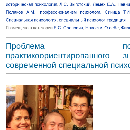
историческая психология
,
Л.С. Выготский
,
Лемех Е.А.
,
Навиц
Поляков А.М.
,
профессионализм психолога
,
Синица Т.И
Специальная психология
,
специальный психолог
,
традиция
Размещено в категории
Е.С. Слепович
,
Новости
,
О себе
,
Фил
Проблема постр
практикоориентированного 
современной специальной псих