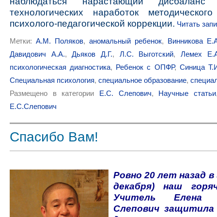
наблюдаться нарастающий дисбаланс
технологических наработок методического
психолого-педагогической коррекции.
Читать зап
Метки:
А.М. Поляков
,
аномальный ребенок
,
Винникова Е.А
Давидович А.А.
,
Дьяков Д.Г.
,
Л.С. Выготский
,
Лемех Е.А
психологическая диагностика
,
Ребенок с ОПФР
,
Синица Т.
Специальная психология
,
специальное образование
,
специа
Размещено в категории
Е.С. Слепович
,
Научные статьи
Е.С.Слепович
Спасибо Вам!
Ровно 20 лет назад в
декабря) наш гор
Учитель Елена С
Слепович защитила