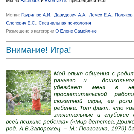
Мы на
Facebook
и
ВКонтакте
. Присоединяйтесь!
Метки:
Гаурилюс А.И.
,
Давидович А.А.
,
Лемех Е.А.
,
Поляков 
Слепович Е.С.
,
Специальная психология
Размещено в категории
О Елене Самойл-не
Внимание! Игра!
Мой опыт общения с роди
раннего и дошкольног
убеждает меня в нео
просветительской рабо
сюжетной игры, ее роли
ребенка. Тот факт, что «и
значительные и глубокие 
всей психике ребенка» («Мир детства. Дошко
ред. А.В.Запорожец. – М.: Пеагогика, 1979) 