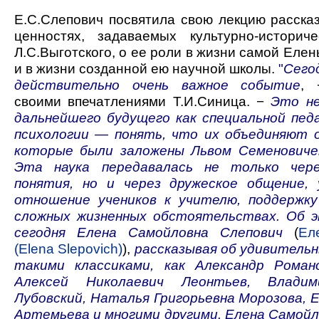
Е.С.Слепович посвятила свою лекцию рассказ
ценностях, задаваемых культурно-историч
Л.С.Выготского, о ее роли в жизни самой Ел
и в жизни созданной ею научной школы.
"
Сего
действительно очень важное событие
, 
своими впечатлениями Т.И.Синица. −
Это не
дальнейшего будущего как специальной педа
психологии — понять, что их объединяют 
которые были заложены Львом Семеновиче
Эта наука передавалась не только че
понятия, но и через дружеское общение,
отношение учеников к учителю, поддержку
сложных жизненных обстоятельствах. Об 
сегодня Елена Самойловна Слепович
(
Ел
(Elena Slepovich)
),
рассказывая об удивительн
такими классиками, как Александр Роман
Алексей Николаевич Леонтьев, Владим
Лубовский, Наталья Григорьевна Морозова, 
Артемьева и многими другими. Елена Самойл