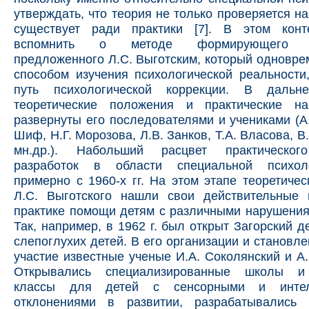
утверждать, что теория не только проверяется на
существует ради практики [7]. В этом конт
вспомнить о методе формирующего эк
предложенного Л.С. Выготским, который одновре
способом изучения психологической реальности
путь психологической коррекции. В дальн
теоретические положения и практические н
развернуты его последователями и учениками (А.
Шиф, Н.Г. Морозова, Л.В. Занков, Т.А. Власова, В
мн.др.). Набольший расцвет практическог
разработок в области специальной психол
примерно с 1960-х гг. На этом этапе теоретичес
Л.С. Выготского нашли свои действительные
практике помощи детям с различными нарушения
Так, например, в 1962 г. был открыт Загорский д
слепоглухих детей. В его организации и становл
участие известные ученые И.А. Соколянский и А
Открывались специализированные школы и
классы для детей с сенсорными и интел
отклонениями в развитии, разрабатывались