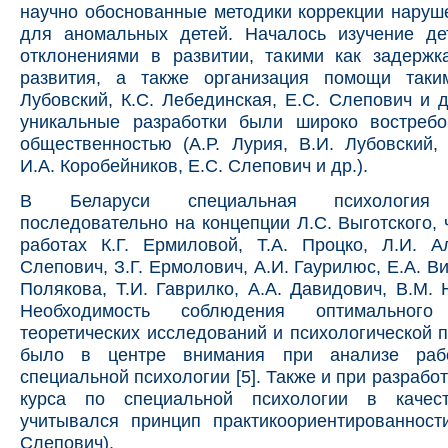
научно обоснованные методики коррекции нару
для аномальных детей. Началось изучение де
отклонениями в развитии, такими как задержк
развития, а также организация помощи таки
Лубовский, К.С. Лебединская, Е.С. Слепович и д
уникальные разработки были широко востреб
общественностью (А.Р. Лурия, В.И. Лубовский,
И.А. Коробейников, Е.С. Слепович и др.).
В Беларуси специальная психология 
последовательно на концепции Л.С. Выготского, 
работах К.Г. Ермиловой, Т.А. Процко, Л.И. А
Слепович, З.Г. Ермолович, А.И. Гаурилюс, Е.А. В
Полякова, Т.И. Гаврилко, А.А. Давидович, В.М. 
Необходимость соблюдения оптимального
теоретических исследований и психологической п
было в центре внимания при анализе раб
специальной психологии [5]. Также и при разрабо
курса по специальной психологии в качест
учитывался принцип практикоориентированност
Слепович).