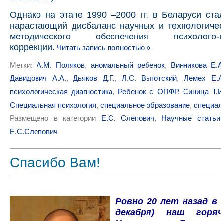
Однако на этапе 1990 –2000 гг. в Беларуси ст
нарастающий дисбаланс научных и технологиче
методического обеспечения психолого-пе
коррекции.
Читать запись полностью »
Метки:
А.М. Поляков
,
аномальный ребенок
,
Винникова Е.А
Давидович А.А.
,
Дьяков Д.Г.
,
Л.С. Выготский
,
Лемех Е.А
психологическая диагностика
,
Ребенок с ОПФР
,
Синица Т.
Специальная психология
,
специальное образование
,
специа
Размещено в категории
Е.С. Слепович
,
Научные статьи
Е.С.Слепович
Спасибо Вам!
Ровно 20 лет назад в
декабря) наш гор