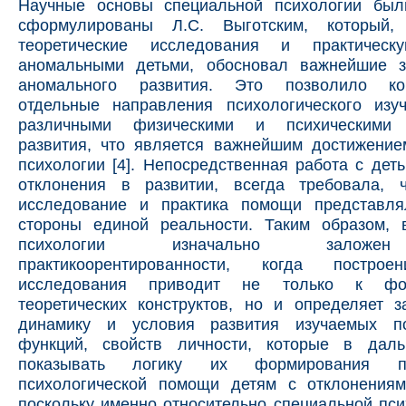
Научные основы специальной психологии бы
сформулированы Л.С. Выготским, который,
теоретические исследования и практичес
аномальными детьми, обосновал важнейшие з
аномального развития. Это позволило кон
отдельные направления психологического изу
различными физическими и психическими 
развития, что является важнейшим достижение
психологии [4]. Непосредственная работа с де
отклонения в развитии, всегда требовала, 
исследование и практика помощи представл
стороны единой реальности. Таким образом, 
психологии изначально заложе
практикоорентированности, когда построе
исследования приводит не только к фор
теоретических конструктов, но и определяет з
динамику и условия развития изучаемых пс
функций, свойств личности, которые в дал
показывать логику их формирования п
психологической помощи детям с отклонениям
поскольку именно относительно специальной пс