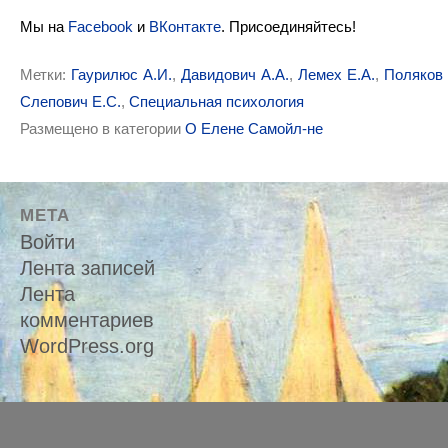
Мы на
Facebook
и
ВКонтакте
. Присоединяйтесь!
Метки:
Гаурилюс А.И.
,
Давидович А.А.
,
Лемех Е.А.
,
Поляков 
Слепович Е.С.
,
Специальная психология
Размещено в категории
О Елене Самойл-не
МЕТА
Войти
Лента записей
Лента
комментариев
WordPress.org