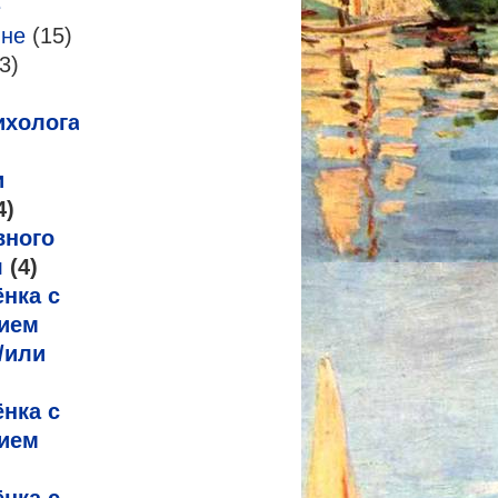
е
-не
(15)
3)
ихолога
и
4)
вного
я
(4)
нка с
ием
/или
нка с
ием