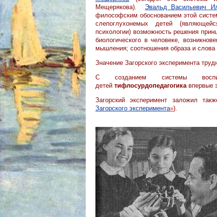
Мещерякова).
Эвальд Васильевич Ил
философским обоснованием этой систе
слепоглухонемых детей (являющей
психологии) возможность решения прин
биологического в человеке, возникнове
мышления; соотношения образа и слова (з
Значение Загорского эксперимента труд
С созданием системы воспи
детей
тифлосурдопедагогика
впервые з
Загорский эксперимент заложил та
Загорского эксперимента
»
).