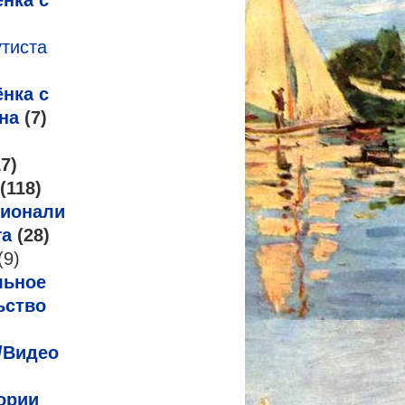
нка с
утиста
нка с
на
(7)
7)
(118)
ионализм
га
(28)
(9)
льное
ьство
/Видео
ории