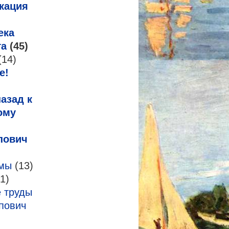
кация
ека
га
(45)
(14)
е!
азад к
ому
пович
змы
(13)
1)
 труды
пович