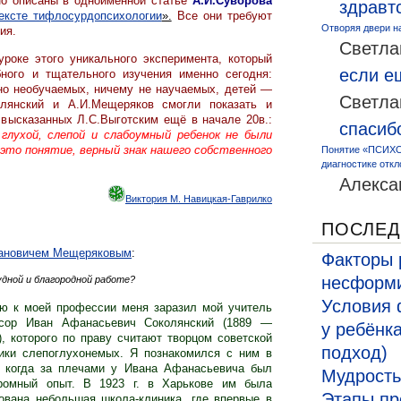
но описаны в одноименной статье
А.И.Суворова
здравт
тексте тифлосурдопсихологии
».
Все они требуют
Отворяя двери н
ия.
Светла
оке этого уникального эксперимента, который
если 
ного и тщательного изучения именно сегодня:
но необучаемых, ничему не научаемых, детей —
Светла
янский и А.И.Мещеряков смогли показать и
 высказанных Л.С.Выготским ещё в начале 20в.:
спасиб
глухой, слепой и слабоумный ребенок не были
это понятие, верный знак нашего собственного
Понятие «ПСИХО
диагностике откл
Алекса
Виктория М. Навицкая-Гаврилко
ПОСЛЕД
вановичем Мещеряковым
:
Факторы 
несформи
дной и благородной работе?
Условия 
ю к моей профессии меня заразил мой учитель
сор Иван Афанасьевич Соколянский (1889 —
у ребёнк
.), которого по праву считают творцом советской
подход)
гики слепоглухонемых. Я познакомился с ним в
., когда за плечами у Ивана Афанасьевича был
Мудрость
ромный опыт. В 1923 г. в Харькове им была
Этапы пр
зована небольшая школа-клиника, где впервые в