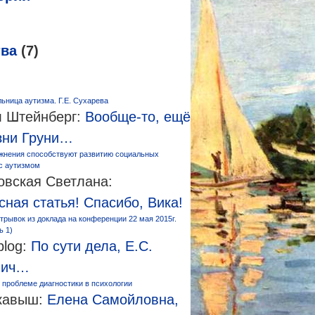
тва
(7)
ьница аутизма. Г.Е. Сухарева
 Штейнберг:
Вообще-то, ещё
зни Груни…
жнения способствуют развитию социальных
 с аутизмом
овская Светлана:
сная статья! Спасибо, Вика!
трывок из доклада на конференции 22 мая 2015г.
ь 1)
log:
По сути дела, Е.С.
вич…
 проблеме диагностики в психологии
кавыш:
Елена Самойловна,