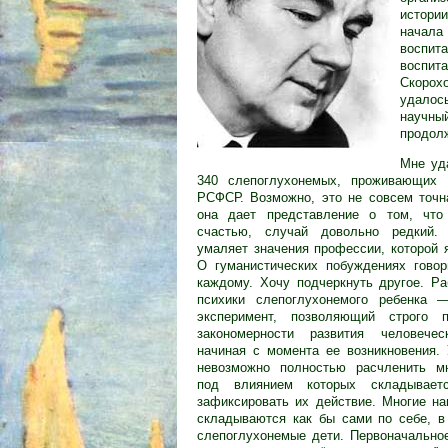
истори
начала 
воспита
воспит
Скорохо
удалос
научны
продолж
Мне уд
340 слепоглухонемых, проживающих
РСФСР. Возможно, это не совсем точн
она дает представление о том, что 
счастью, случай довольно редкий. 
умаляет значения профессии, которой 
О гуманистических побуждениях говор
каждому. Хочу подчеркнуть другое. Р
психики слепоглухонемого ребенка 
эксперимент, позволяющий строго 
закономерности развития человече
начиная с момента ее возникновения.
невозможно полностью расчленить мн
под влиянием которых складывает
зафиксировать их действие. Многие на
складываются как бы сами по себе, в
слепоглухонемые дети. Первоначально