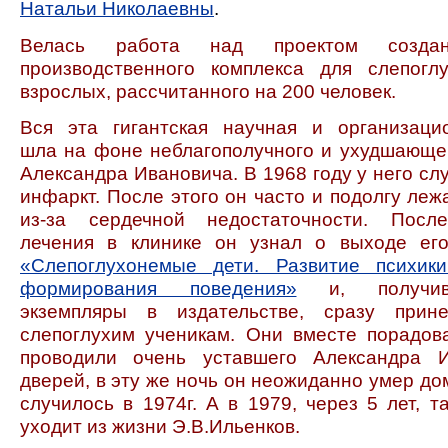
Натальи Николаевны
.
Велась работа над проектом создан
производственного комплекса для слепогл
взрослых, рассчитанного на 200 человек.
Вся эта гигантская научная и организаци
шла на фоне неблагополучного и ухудшающе
Александра Ивановича. В 1968 году у него сл
инфаркт. После этого он часто и подолгу леж
из-за сердечной недостаточности. Посл
лечения в клинике он узнал о выходе ег
«Слепоглухонемые дети. Развитие психик
формирования поведения»
и, получи
экземпляры в издательстве, сразу прин
слепоглухим ученикам. Они вместе порадов
проводили очень уставшего Александра 
дверей, в эту же ночь он неожиданно умер до
случилось в 1974г. А в 1979, через 5 лет, т
уходит из жизни Э.В.Ильенков.