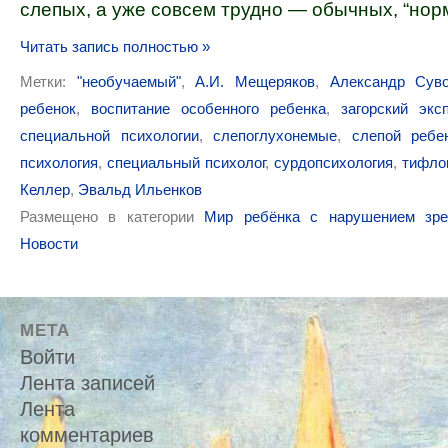
слепых, а уже совсем трудно — обычных, “нор
Читать запись полностью »
Метки:
"необучаемый"
,
А.И. Мещеряков
,
Александр Сув
ребенок
,
воспитание особенного ребенка
,
загорский экс
специальной психологии
,
слепоглухонемые
,
слепой ребе
психология
,
специальный психолог
,
сурдопсихология
,
тифло
Келлер
,
Эвальд Ильенков
Размещено в категории
Мир ребёнка с нарушением зре
Новости
МЕТА
Войти
Лента записей
Лента
комментариев