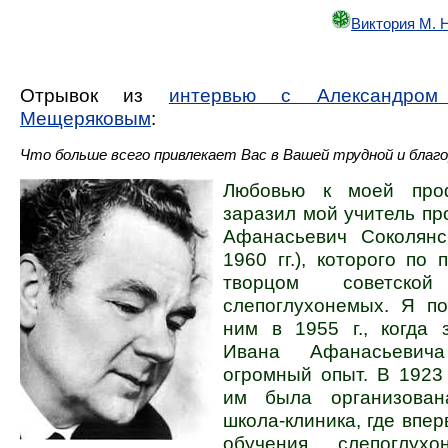
Виктория М. 
Отрывок из
интервью с Александром
Мещеряковым
:
Что больше всего привлекает Вас в Вашей трудной и благ
Любовью к моей про
заразил мой учитель п
Афанасьевич Соколян
1960 гг.), которого по 
творцом советской
слепоглухонемых. Я по
ним в 1955 г., когда 
Ивана Афанасьеви
огромный опыт. В 1923 
им была организован
школа-клиника, где впер
обучения слепоглух