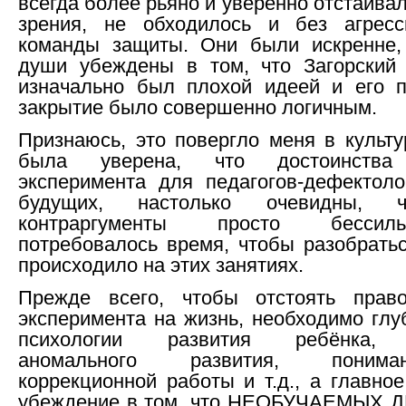
всегда более рьяно и уверенно отстаива
зрения, не обходилось и без агрес
команды защиты. Они были искренне,
души убеждены в том, что Загорский 
изначально был плохой идеей и его 
закрытие было совершенно логичным.
Признаюсь, это повергло меня в культ
была уверена, что достоинства 
эксперимента для педагогов-дефектоло
будущих, настолько очевидны, 
контраргументы просто бесси
потребовалось время, чтобы разобратьс
происходило на этих занятиях.
Прежде всего, чтобы отстоять право
эксперимента на жизнь, необходимо глу
психологии развития ребёнка, 
аномального развития, поним
коррекционной работы и т.д., а главно
убеждение в том, что НЕОБУЧАЕМЫХ 