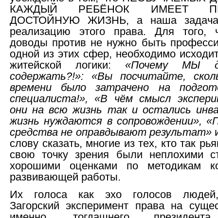
КАЖДЫЙ РЕБЁНОК ИМЕЕТ П
ДОСТОЙНУЮ ЖИЗНЬ, а наша задача 
реализацию этого права. Для того, 
доводы против не нужно быть професс
одной из этих сфер, необходимо исходит
житейской логики:
«Почему МЫ 
содержать?!»: «Вы посчитайте, скол
времени было затрачено на подгот
специалиста!», «В чём смысл экспери
они на всю жизнь так и остались инв
жизнь нуждаются в сопровождении», «
средства не оправдывают результат»
и
слову сказать, многие из тех, кто так рь
свою точку зрения были неплохими ст
хорошими оценками по методикам ко
развивающей работы.
Их голоса как эхо голосов людей
Загорский эксперимент права на суще
именно, тогдашнего президента