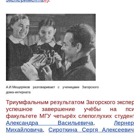
А.И.Мещеряков разговаривает с ученицами Загорского
дома-интерната
Триумфальным результатом Загорского экспе
успешное завершение учёбы на псих
факультете МГУ четырёх слепоглухих студен
Александра Васильевича
,
Лерн
Михайловича
,
Сироткина Сергя Алексеевич