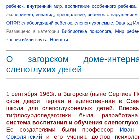
ребенок
,
внутренний мир
,
воспитание особенного ребенка
,
эксперимент
,
инвалид
,
преодоление
,
ребенок с нарушением 
ОПФР
,
слабовидящий ребенок
,
слепоглухонемые
,
Эвальд Ил
Размещено в категории
Библиотека психолога
,
Мир ребён
зрения и/или слуха
,
Новости
О загорском доме-интерн
слепоглухих детей
1 сентября 1963г. в Загорске (ныне Сергиев 
свои двери первая и единственная в Сов
школа для слепоглухонемых детей. Вперв
тифлосурдопедагогики была разработана
система воспитания и обучения слепоглух
Ее создателями были профессор
Иван 
Соколянский
и его ученик, доктор психоло