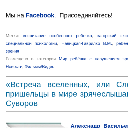
Мы на
Facebook
.
Присоединяйтесь!
Метки:
воспитание особенного ребенка
,
загорский экс
специальной психологии
,
Навицкая-Гаврилко В.М.
,
ребе
зрения
Размещено в категории
Мир ребёнка с нарушением зре
Новости
,
Фильмы/Видео
«Встреча вселенных, или Сл
пришельцы в мире зрячеслыша
Суворов
Алекснадр Василье