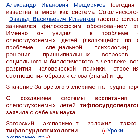
Александр Иванович Мещеряков
(сегодня
известна в мире как система Соколянского
Эвальд Васильевич Ильенков
(доктор фило
занимался философским обоснованием эт
Именно он увидел в проблеме со
слепоглухонемых детей (являющейся по 
проблеме специальной психологии) 
решения принципиальных вопросов с
социального и биологического в человеке, во
развития человеческой психики, строен
соотношения образа и слова (знака) и т.д.
Значение Загорского эксперимента трудно пер
С созданием системы воспитания 
слепоглухонемых детей
тифлосурдопедаго
заявила о себе как наука.
Загорский эксперимент заложил такж
тифлосурдопсихологии
(
«
Уроки З
эксперимента
»
).