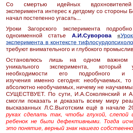
Со смертью идейных вдохновителей 
эксперимента интерес к детдому со стороны 
начал постепенно угасать...
Уроки Загорского эксперимента подробн
одноименной статье
А.И.Суворова
«
Уро
эксперимента в контексте тифлосурдопсихоло
требуют внимательного и глубокого промысли
Остановлюсь лишь на одном важном 
уникального эксперимента, который
необходимости его подробного и т
изучения именно сегодня: необучаемых, то
абсолютно необучаемых, ничему не научаемы
СУЩЕСТВУЕТ. По сути, И.А.Соколянский и А
смогли показать и доказать всему миру реа
высказанных Л.С.Выготским ещё в начале 2
руках сделать так, чтобы глухой, слепой 
ребенок не были дефективными. Тогда исч
это понятие, верный знак нашего собственн