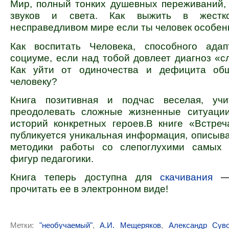
Мир, полный тонких душевных переживаний,
звуков и света. Как выжить в жест
несправедливом мире если ты человек особе
Как воспитать Человека, способного адап
социуме, если над тобой довлеет диагноз «с
Как уйти от одиночества и дефицита об
человеку?
Книга позитивная и подчас веселая, уч
преодолевать сложные жизненные ситуаци
историй конкретных героев.В книге «Встре
публикуется уникальная информация, описы
методики работы со слепоглухими самых 
фигур педагогики.
Книга теперь доступна для
скачивания
прочитать ее в электронном
виде!
Метки:
"необучаемый"
,
А.И. Мещеряков
,
Александр Сув