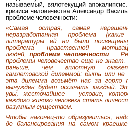
называемый, вялотекущий апокалипсис.
кризиса человечества Александр Василь
проблеме человечности:
«Самая острая, самая нерешённ
неразработанная проблема (как
литературы ей ни были посвящены
проблема нравственной мотива
людей,
проблема человечности
... Р
проблемы человечество еще не знает.
раньше, чем вплотную окаже
гамлетовской дилеммой: быть или не 
эта дилемма возьмёт нас за горло 
вынужден будет осознать каждый. Э
увы, жесточайшее – условие, кото
каждого живого человека стать личнос
разумным существом.
Чтобы наконец-то образумиться, над
до балансирования на самом краешке