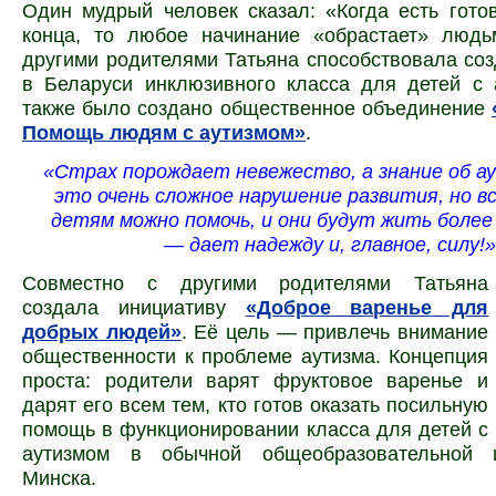
Один мудрый человек сказал: «Когда есть гото
конца, то любое начинание «обрастает» людь
другими родителями Татьяна способствовала со
в Беларуси инклюзивного класса для детей с 
также было создано общественное объединение
Помощь людям с аутизмом»
.
«Страх порождает невежество, а знание об а
это очень сложное нарушение развития, но в
детям можно помочь, и они будут жить более
— дает надежду и, главное, силу!»
Совместно с другими родителями Татьяна
создала инициативу
«Доброе варенье для
добрых людей»
. Её цель — привлечь внимание
общественности к проблеме аутизма. Концепция
проста: родители варят фруктовое варенье и
дарят его всем тем, кто готов оказать посильную
помощь в функционировании класса для детей с
аутизмом в обычной общеобразовательной 
Минска.