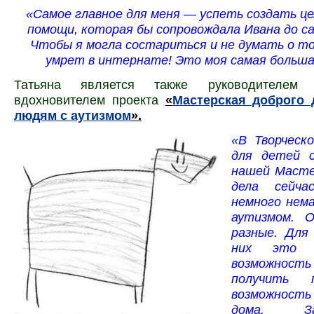
«Самое главное для меня — успеть создать ц
помощи, которая бы сопровождала Ивана до с
Чтобы я могла состариться и не думать о то
умрет в интернате! Это моя самая больш
Татьяна является также руководителем
вдохновителем проекта
«
Мастерская доброго 
людям с аутизмом
».
«В Творческ
для детей с
нашей Масте
дела сейча
немного нема
аутизмом. О
разные. Для
них это е
возможнос
получить 
возможность
дома. З