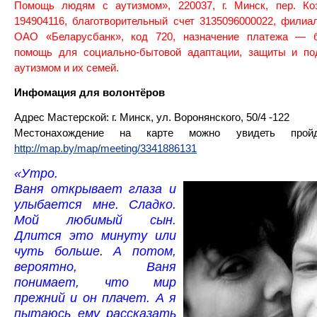
Помощь людям с аутизмом», 220037, г. Минск, пер. Ко
194904116, благотворительный счет 3135096000022, филиа
ОАО «Беларусбанк», код 720, назначение платежа — б
помощь для социально-бытовой адаптации, защиты и п
аутизмом и их семей.
Инфомация для волонтёров
Адрес Мастерской: г. Минск, ул. Воронянского, 50/4 -122
Местонахождение на карте можно увидеть прой
http://map.by/map/meeting/3341886131
«Утро.
Ваня открывает глаза и
улыбается мне. Сладко.
Мой любимый сын.
Длится это минуту или
чуть больше. А потом,
вероятно, Ваня
понимает, что мир
прежний и он п
лачет. А я
пытаюсь ему рассказать