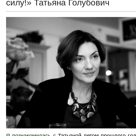
силу!» Татьяна Голубович
Я познакомилась с
Татьяной
летом прошлого го