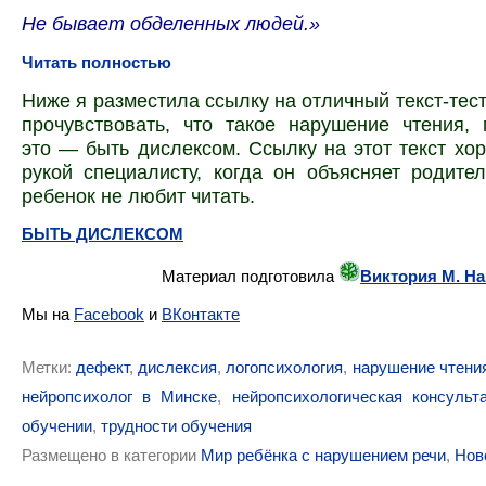
Не бывает обделенных людей.»
Читать полностью
Ниже я разместила ссылку на отличный текст-тес
прочувствовать, что такое нарушение чтения, 
это — быть дислексом. Ссылку на этот текст хо
рукой специалисту, когда он объясняет родите
ребенок не любит читать.
БЫТЬ ДИСЛЕКСОМ
Материал подготовила
Виктория М. Н
Мы на
Facebook
и
ВКонтакте
Метки:
дефект
,
дислексия
,
логопсихология
,
нарушение чтени
нейропсихолог в Минске
,
нейропсихологическая консульт
обучении
,
трудности обучения
Размещено в категории
Мир ребёнка с нарушением речи
,
Нов