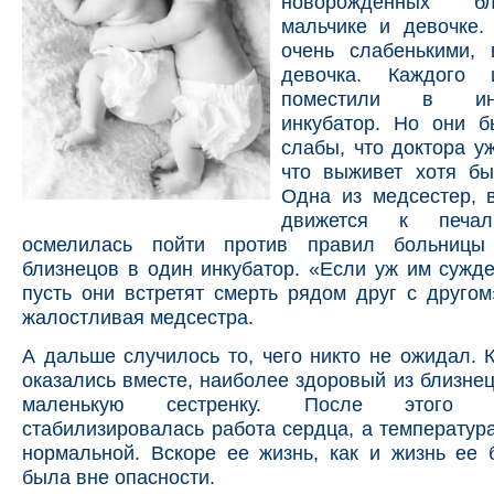
новорожд
енных б
мальчике и девочке.
очень слабенькими, 
девочка. Каждого 
поместили в инд
инкубатор. Но они б
слабы, что доктора у
что выживет хотя бы
Одна из медсестер, 
движется к печал
осмелилась пойти против правил больницы
близнецов в один инкубатор. «Если уж им сужде
пусть они встретят смерть рядом друг с друг
жалостливая медсестра.
А дальше случилось то, чего никто не ожидал. 
оказались вместе, наиболее здоровый из близне
маленькую сестренку. После этого
стабилизировалась работа сердца, а температур
нормальной. Вскоре ее жизнь, как и жизнь ее 
была вне опасности.