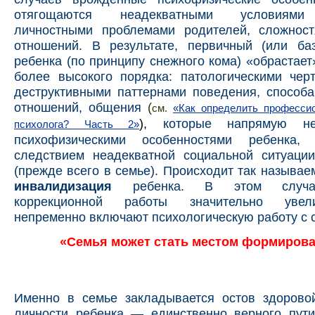
отягощаются неадекватными условиями 
личностными проблемами родителей, сложнос
отношений. В результате, первичный (или ба
ребенка (по принципу снежного кома) «обрастае
более высокого порядка: патологическими чер
деструктивными паттернами поведения, способ
отношений, общения
(
см.
«
Как определить професси
),
которые напрямую н
психолога? Часть 2»
психофизическими особенностями ребенка,
следствием неадекватной социальной ситуации
(прежде всего в семье). Происходит так называ
инвалидизация
ребенка. В этом случа
коррекционной работы значительно увел
непременно включают психологическую работу с 
«Семья может стать местом формиров
Именно в семье закладывается остов здорово
личности ребенка — единственно верного пути