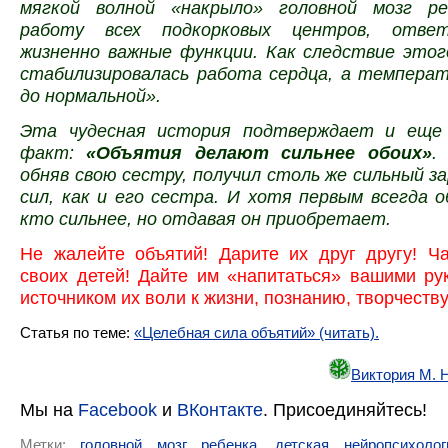
мягкой волной «накрыло» головной мозг ре
работу всех подкорковых центров, отве
жизненно важные функции. Как следствие этог
стабилизировалась работа сердца, а температ
до нормальной».
Эта чудесная история подтверждает и еще 
факт:
«Объятия делают сильнее обоих»
.
обняв свою сестру, получил столь же сильный з
сил, как и его сестра. И хотя первым всегда
кто сильнее, но отдавая он приобретает.
Не жалейте объятий! Дарите их друг другу! Ч
своих детей! Дайте им «напитаться» вашими р
источником их воли к жизни, познанию, творчеству
Статья по теме:
«Целебная сила объятий» (читать).
Виктория М. 
Мы на
Facebook
и
ВКонтакте
. Присоединяйтесь!
Метки:
головной мозг ребенка
,
детская нейропсихолог