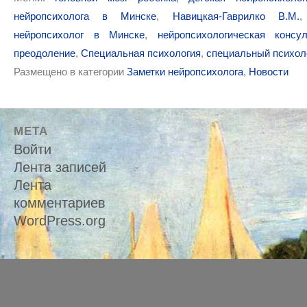
нейропсихолога в Минске
,
Навицкая-Гаврилко В.М.
нейропсихолог в Минске
,
нейропсихологическая консул
преодоление
,
Специальная психология
,
специальный психол
Размещено в категории
Заметки нейропсихолога
,
Новости
МЕТА
Войти
Лента записей
Лента
комментариев
WordPress.org