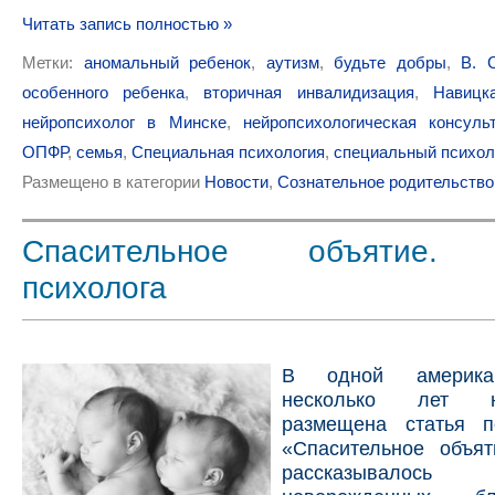
Читать запись полностью »
Метки:
аномальный ребенок
,
аутизм
,
будьте добры
,
В. 
особенного ребенка
,
вторичная инвалидизация
,
Навицк
нейропсихолог в Минске
,
нейропсихологическая консуль
ОПФР
,
семья
,
Специальная психология
,
специальный психол
Размещено в категории
Новости
,
Сознательное родительство
Спасительное объятие. 
психолога
В одной американ
несколько лет 
размещена статья п
«Спасительное объят
рассказывало