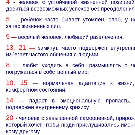
4
-
человек с устойчивой жизненной позицие
добиться всевозможных успехов без преодоления
5
—
ребёнок часто бывает утомлен, слаб, у 
запас жизненных сил.
9
—
веселый человек, любящий развлечения.
13,
21
—
замкнут, часто подвержен внутрен
избегает частого общения с людьми
.
8
—
любит уходить в себя, размышлять о ч
погружаться в собственный мир.
10,
15
—
нормальная адаптация к жизни
комфортном состоянии.
14
—
падает в эмоциональную пропасть, с
подвержен внутреннему кризису.
20
-
человек
с
завышенной самооценкой, прирож
который хочет, чтобы люди прислушивались именно
кому другому.