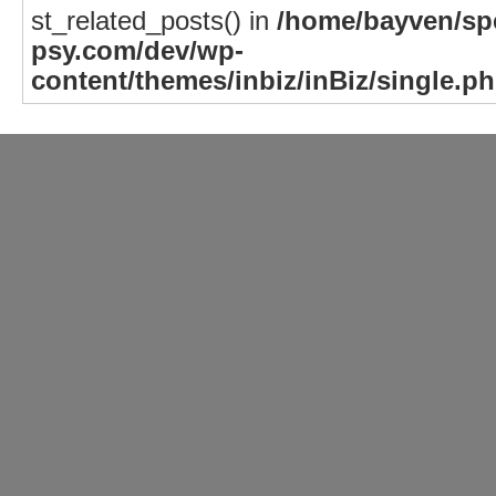
st_related_posts() in
/home/bayven/spe
psy.com/dev/wp-
content/themes/inbiz/inBiz/single.p