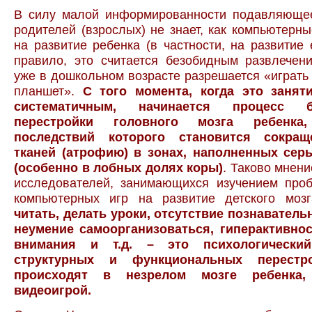
В силу малой информированности подавляюще
родителей (взрослых) не знает, как компьютерн
на развитие ребенка (в частности, на развитие е
правило, это считается безобидным развлечен
уже в дошкольном возрасте разрешается «играть
планшет».
С того момента, когда это занят
систематичным, начинается процесс би
перестройки головного мозга ребенк
последствий которого становится сокра
тканей (атрофию) в зонах, наполненных се
(особенно в лобных долях коры)
. Таково мнен
исследователей, занимающихся изучением про
компьютерных игр на развитие детского моз
читать, делать уроки, отсутствие познаватель
неумение самоорганизоваться, гиперактивно
внимания и т.д. – это психологически
структурных и функциональных перестро
происходят в незрелом мозге ребенка, 
видеоигрой.