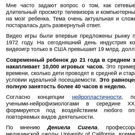
Мне часто задают вопрос о том, как сетевые
длительный просмотр телевизора и компьютерн
на мозг ребенка. Тема очень актуальная и слож
постаралась дать развернутый ответ.
Видео игры были впервые предложены рынку п
1972 году. На сегодняшний день индустрия к
видеоигр только в США превышает 19 млрд. долла
Современный ребенок до 21 года в среднем 
накапливает 10,000 игровых часов.
Это пример
времени, сколько дети проводят в средней и ста
условии идеальной посещаемости.
Это равноце
полную занятость более 40 часов в неделю.
Согласно концепции
нейропластичности
, по
учеными-нейрофизиологами в середине X
формируется под воздействием любого о
повторяемых видов деятельности.
По мнению
Дениела Сигела
, профессор
медицинской школы Univesity of California, всем