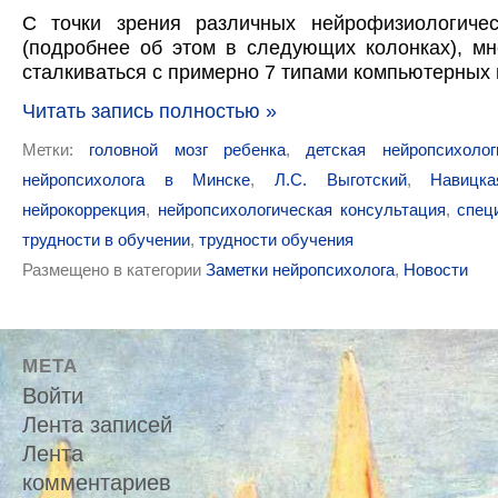
С точки зрения различных нейрофизиологичес
(подробнее об этом в следующих колонках), м
сталкиваться с примерно 7 типами компьютерных 
Читать запись полностью »
Метки:
головной мозг ребенка
,
детская нейропсихолог
нейропсихолога в Минске
,
Л.С. Выготский
,
Навицка
нейрокоррекция
,
нейропсихологическая консультация
,
спец
трудности в обучении
,
трудности обучения
Размещено в категории
Заметки нейропсихолога
,
Новости
МЕТА
Войти
Лента записей
Лента
комментариев