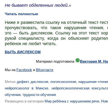
Не бывает обделенных людей.»
Читать полностью
Ниже я разместила ссылку на отличный текст-тес
прочувствовать, что такое нарушение чтения, 
это — быть дислексом. Ссылку на этот текст хо
рукой специалисту, когда он объясняет родите
ребенок не любит читать.
БЫТЬ ДИСЛЕКСОМ
Материал подготовила
Виктория М. Н
Мы на
Facebook
и
ВКонтакте
Метки:
дефект
,
дислексия
,
логопсихология
,
нарушение чтени
нейропсихолог в Минске
,
нейропсихологическая консульт
обучении
,
трудности обучения
Размещено в категории
Мир ребёнка с нарушением речи
,
Нов