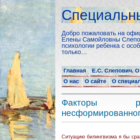
Cпециальны
Добро пожаловать на офи
Елены Самойловны Слепов
психологии ребенка с особ
только…
Главная
Е.С. Слепович. О
О нас
О сайте
О специа
Факторы р
несформированног
Ситуацию билингвизма я бы сра