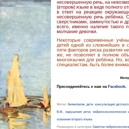
несовершенную речь, на невозмо
(втором) языке в виде полного от
в ответ на реакцию окружающи
несовершенную речь ребёнка. 
сверстниками, замкнутостью и 
всего, именно наличие такого 
молчание девочки.
Некоторые современные учёны
детей одной из сложнейших в 
пяти факторов риска развития н
же, не позволяет в полном об
многоязычия для ребёнка. Но, в
специалистам, быть более внимат
Мате
Присоединяйтесь к нам
на
Facebook
.
Метки:
билингвизм
,
дети
,
консультация детског
В.М.
,
нарушения речи
,
нейропсихологическое 
освоения второго языка
Размещено в категории
Заметки нейропсихолог