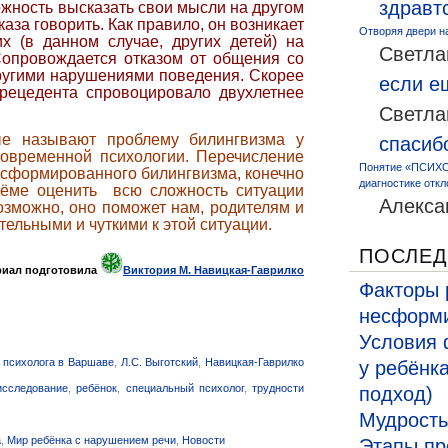
здравт
жность высказать свои мысли на другом
каза говорить. Как правило, он возникает
Отворяя двери н
х (в данном случае, других детей) на
Светла
Сопровождается отказом от общения со
другими нарушениями поведения. Скорее
если 
прецедента спровоцировало двухлетнее
Светла
е называют проблему билингвизма у
спасиб
современной психологии. Перечисление
Понятие «ПСИХО
есформированного билингвизма, конечно
диагностике откл
ъёме оценить всю сложность ситуации
Алекса
озможно, оно поможет нам, родителям и
ельными и чуткими к этой ситуации.
ПОСЛЕД
риал подготовила
Виктория М. Навицкая-Гаврилко
Факторы 
несформи
Условия 
о психолога в Варшаве
,
Л.С. Выготский
,
Навицкая-Гаврилко
у ребёнк
исследование
,
ребёнок
,
специальный психолог
,
трудности
подход)
Мудрость
а
,
Мир ребёнка с нарушением речи
,
Новости
Этапы пр