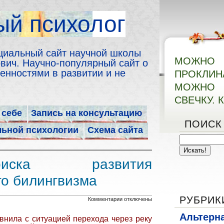
й психолог
циальный сайт научной школы
МОЖН
ич. Научно-популярный сайт о
енностями в развитии и не
ПРОКЛИ
МОЖНО 
СВЕЧКУ. 
 себе
Запись на консультацию
ПОИСК
льной психологии
Схема сайта
иска развития
о билингвизма
РУБРИК
к
Комментарии
отключены
записи
Альтерн
внила с ситуацией перехода через реку