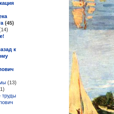
кация
ека
га
(45)
(14)
е!
азад к
ому
пович
змы
(13)
1)
 труды
пович