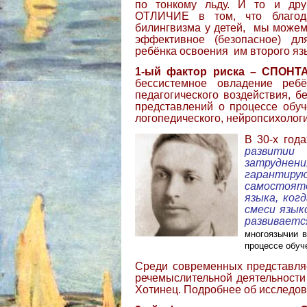
по тонкому льду. И то и др
ОТЛИЧИЕ в том, что благод
билингвизма у детей, мы може
эффективное (безопасное) дл
ребёнка освоения им второго яз
1-ый фактор риска – СПОН
бессистемное овладение реб
педагогического воздействия, б
представлений о процессе обуче
логопедического, нейропсихологи
В 30-х год
развитии
затруднен
гарантир
самостоят
языка, ког
смеси язык
развиваетс
многоязычии в
процессе обуче
Среди современных представля
речемыслительной деятельности
Хотинец. Подробнее об исследо