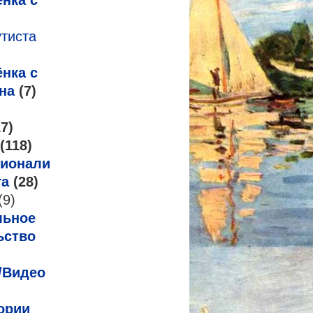
нка с
утиста
нка с
на
(7)
7)
(118)
ионализм
га
(28)
(9)
льное
ьство
/Видео
ории