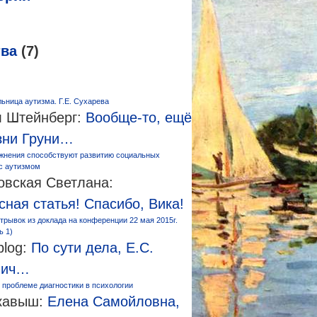
тва
(7)
ьница аутизма. Г.Е. Сухарева
 Штейнберг:
Вообще-то, ещё
зни Груни…
жнения способствуют развитию социальных
 с аутизмом
овская Светлана:
сная статья! Спасибо, Вика!
трывок из доклада на конференции 22 мая 2015г.
ь 1)
log:
По сути дела, Е.С.
вич…
 проблеме диагностики в психологии
кавыш:
Елена Самойловна,