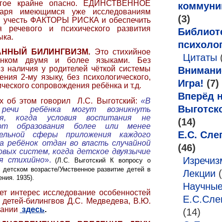
Факторы
угое крайне опасно. ЕДИНСТВЕННОЕ
коммуни
аря имеющимся уже исследованиям
риска
(3)
м учесть ФАКТОРЫ РИСКА и обеспечить
развития
я речевого и психического развития
Библиот
ыка.
несформированного
психоло
ТАННЫЙ БИЛИНГВИЗМ.
Это стихийное
билингвизма
Цитаты
ёнком двумя и более языками. Без
ез наличия у родителей чёткой системы
Внимани
ния 2-му языку, без психологического,
Игра!
(7)
ческого сопровождения ребёнка и т.д.
Вперёд н
ах об этом говорил Л.С. Выготский:
«В
Выготск
 речи ребёнка могут возникнуть
ия, когда условия воспитания не
(14)
уют образования более или менее
Е.С. Сле
ельной сферы приложения каждого
да ребёнок отдан во власть случайной
(46)
овых систем, когда детское двуязычие
Изречи
я стихийно
».
(Л.С. Выготский К вопросу о
 детском возрасте/Умственное развитие детей в
Лекции
(
ния. 1935).
Научные
ет интерес исследование особенностей
Е.С.Сле
 детей-билингвов Д.С. Медведева, В.Ю.
вании
здесь
.
(14)