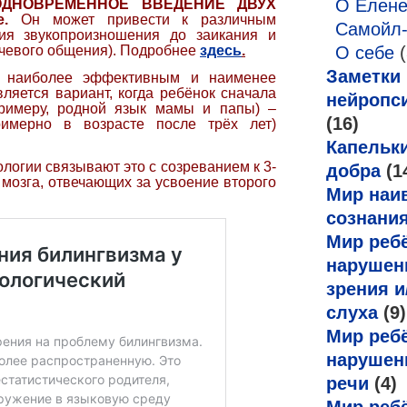
О Елен
 ОДНОВРЕМЕННОЕ ВВЕДЕНИЕ ДВУХ
.
Он может привести к различным
Самойл
ия звукопроизношения до заикания и
 речевого общения). Подробнее
здесь
.
О себе
(
Заметки
о наиболее эффективным и наименее
ляется вариант, когда ребёнок сначала
нейропс
римеру, родной язык мамы и папы) –
(16)
мерно в возрасте после трёх лет)
Капельк
логии связывают это с созреванием к 3-
добра
(1
 мозга, отвечающих за усвоение второго
Мир наи
сознани
Мир ребё
нарушен
зрения и
слуха
(9)
Мир ребё
нарушен
речи
(4)