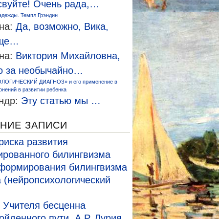
свуйте! Очень рада,…
адежды. Темпл Грэндин
на:
Да, возможно, Вика,
еще…
на:
Виктория Михайловна,
о за необычайно…
ЛОГИЧЕСКИЙ ДИАГНОЗ» и его применение в
онений в развитии ребенка
ндр:
Эту статью мы …
НИЕ ЗАПИСИ
риска развития
рованного билингвизма
формирования билингвизма
а (нейропсихологический
 Учителя бесценна
ойденного пути. А.Р. Лурия