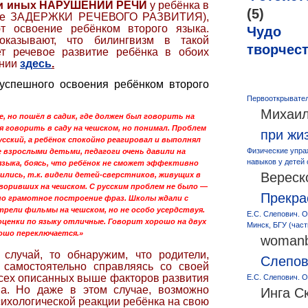
или иных НАРУШЕНИЙ РЕЧИ
у ребёнка в
(5)
исле ЗАДЕРЖКИ РЕЧЕВОГО РАЗВИТИЯ),
т освоение ребёнком второго языка.
Чудо
оказывают, что билингвизм в такой
творчес
ет речевое развитие ребёнка в обоих
ании
здесь
.
успешного освоения ребёнком второго
Первооткрывател
Михаил
е, но пошёл в садик, где должен был говорить на
я говорить в саду на чешском, но понимал. Проблем
при жи
усский, а ребёнок спокойно реагировал и выполнял
Физические упра
е взрослыми детьми, педагоги очень давили на
навыков у детей
языка, боясь, что ребёнок не сможет эффективно
Вереск
ились, т.к. видели детей-сверстников, живущих в
оворивших на чешском. С русским проблем не было —
Прекра
но грамотное построение фраз. Школы ждали с
рели фильмы на чешском, но не особо усердствуя.
Е.С. Слепович. О
 оценки по языку отличные. Говорит хорошо на двух
Минск, БГУ (част
рошо переключается.»
womanb
случай, то обнаружим, что родители,
Слепо
 самостоятельно справляясь со своей
всех описанных выше факторов развития
Е.С. Слепович. О
а. Но даже в этом случае, возможно
Инга С
ихологической реакции ребёнка на свою