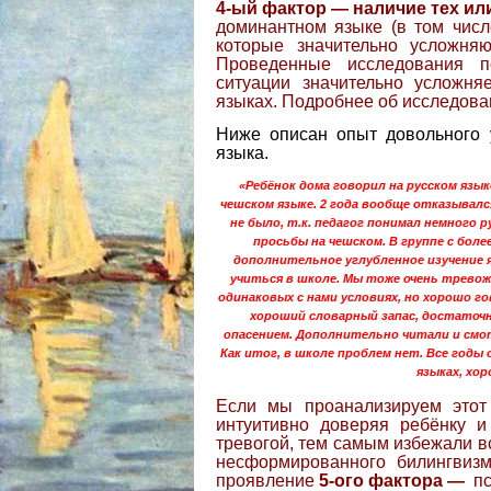
4-ый фактор — наличие тех 
доминантном языке (в том ч
которые значительно усложняю
Проведенные исследования п
ситуации значительно усложня
языках. Подробнее об исследов
Ниже описан опыт довольного 
языка.
«Ребёнок дома говорил на русском язык
чешском языке. 2 года вообще отказывалс
не было, т.к. педагог понимал немного р
просьбы на чешском. В группе с боле
дополнительное углубленное изучение 
учиться в школе. Мы тоже очень тревож
одинаковых с нами условиях, но хорошо г
хороший словарный запас, достаточ
опасением. Дополнительно читали и смот
Как итог, в школе проблем нет. Все годы
языках, хо
Если мы проанализируем этот 
интуитивно доверяя ребёнку и
тревогой, тем самым избежали 
несформированного билингвизм
проявление
5-ого фактора —
пс