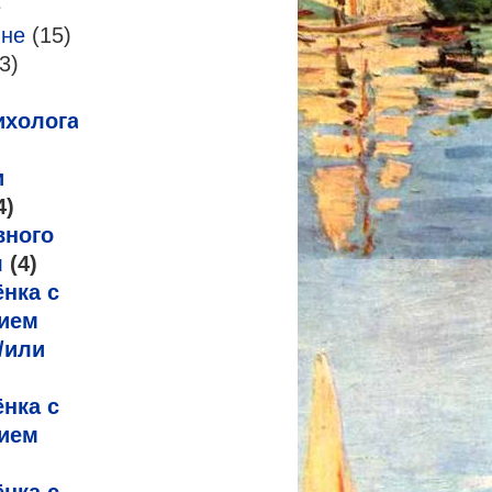
е
-не
(15)
3)
ихолога
и
4)
вного
я
(4)
нка с
ием
/или
нка с
ием