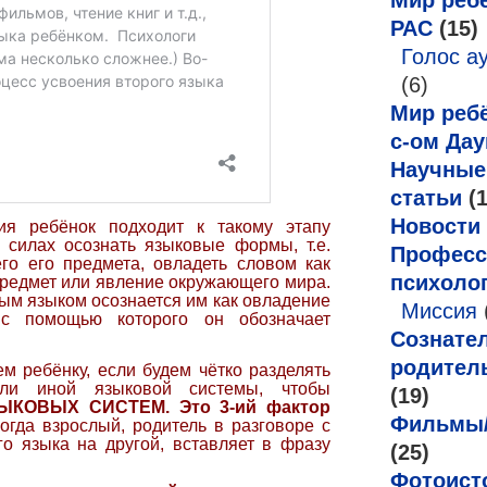
Мир ребё
РАС
(15)
Голос а
(6)
Мир ребё
с-ом Дау
Научные
статьи
(1
Новости
ия ребёнок подходит к такому этапу
 силах осознать языковые формы, т.е.
Професс
го его предмета, овладеть словом как
психоло
предмет или явление окружающего мира.
ым языком осознается им как овладение
Миссия
 с помощью которого он обозначает
Сознате
родител
м ребёнку, если будем чётко разделять
 иной языковой системы, чтобы
(19)
КОВЫХ СИСТЕМ. Это 3-ий фактор
Фильмы
когда взрослый, родитель в разговоре с
го языка на другой, вставляет в фразу
(25)
Фотоист