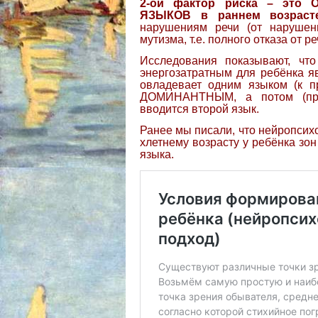
2-ой фактор риска – это
ЯЗЫКОВ в раннем возрасте
нарушениям речи (от нарушен
мутизма, т.е. полного отказа от
Исследования показывают, чт
энергозатратным для ребёнка яв
овладевает одним языком (к п
ДОМИНАНТНЫМ, а потом (при
вводится второй язык.
Ранее мы писали, что нейропсихо
хлетнему возрасту у ребёнка зон
языка.