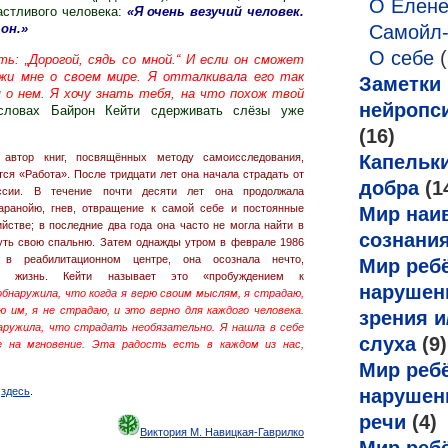
О Елен
астливого человека:
«Я очень везучий человек.
Самойл
он.»
О себе
(
ь: „Дорогой, сядь со мной.“ И если он сможет
ажи мне о своем мире. Я отталкивала его так
Заметки
 о нем. Я хочу знать тебя, на что похож твой
нейропс
 словах Байрон Кейти сдерживать слёзы уже
(16)
автор книг, посвящённых методу самоисследования,
Капельк
ся «Работа». После тридцати лет она начала страдать от
добра
(1
ссии. В течение почти десяти лет она продолжала
аранойю, гнев, отвращение к самой себе и постоянные
Мир наи
йстве; в последние два года она часто не могла найти в
сознани
уть свою спальню. Затем однажды утром в феврале 1986
 в реабилитационном центре, она осознала нечто,
Мир ребё
ё жизнь. Кейти называет это «пробуждением к
нарушен
обнаружила, что когда я верю своим мыслям, я страдаю,
рю им, я не страдаю, и это верно для каждого человека.
зрения и
аружила, что страдать необязательно. Я нашла в себе
слуха
(9)
е на мгновение. Эта радость есть в каждом из нас,
Мир ребё
ь
здесь
.
нарушен
речи
(4)
Виктория М. Навицкая-Гаврилко