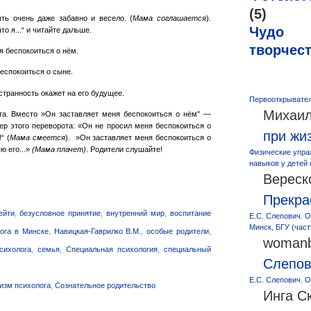
(5)
ь очень даже забавно и весело. (
Мама соглашается
).
Чудо
о я...“ и читайте дальше.
творчес
я беспокоиться о нём.
еспокоиться о сыне.
странность окажет на его будущее.
Первооткрывател
Михаил
та. Вместо »Он заставляет меня беспокоиться о нём" —
ер этого переворота: «Он не просил меня беспокоиться о
при жи
“ (
Мама смеется
). »Он заставляет меня беспокоиться о
ю его...»
(Мама плачет)
. Родители слушайте!
Физические упра
навыков у детей
Вереск
Прекра
ейти
,
безусловное принятие
,
внутренний мир
,
воспитание
Е.С. Слепович. О
Минск, БГУ (част
лога в Минске
,
Навицкая-Гаврилко В.М.
,
особые родители
,
womanb
сихолога
,
семья
,
Специальная психология
,
специальный
Слепо
Е.С. Слепович. О
изм психолога
,
Сознательное родительство
Инга С