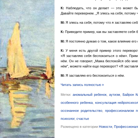
К:
Наблюдать, что он делает — это может быт
Давайте перевернем. „Я злюсь на себя, потому чт
М:
Я злюсь на себя, потому что я заставляю себ
К:
Приведите пример, как вы заставляете себя б
М:
Я постоянно думаю о том, какое влияние его 
К:
У меня есть другой пример этого переворо
«Я заставляю себя беспокоиться о нём». Прим
нём. Он не говорил: „Мама беспокойся обо мне!
нём", можете найти еще переворот? «Я заставля
М:
Я заставляю его беспокоиться о нём.
Читать запись полностью »
Метки:
аномальный ребенок
,
аутизм
,
Байрон К
особенного ребенка
,
консультация нейропсихо
осознанное родительство
,
профессионализм п
психолог
,
счастье
Размещено в категории
Новости
,
Профессионал