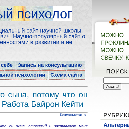
й психолог
циальный сайт научной школы
МОЖН
ич. Научно-популярный сайт о
енностями в развитии и не
ПРОКЛИ
МОЖНО 
СВЕЧКУ. 
 себе
Запись на консультацию
ПОИСК
льной психологии
Схема сайта
о сына, потому что он
» Работа Байрон Кейти
РУБРИК
Комментариев нет
Альтерн
что он очень странный и заставляет меня