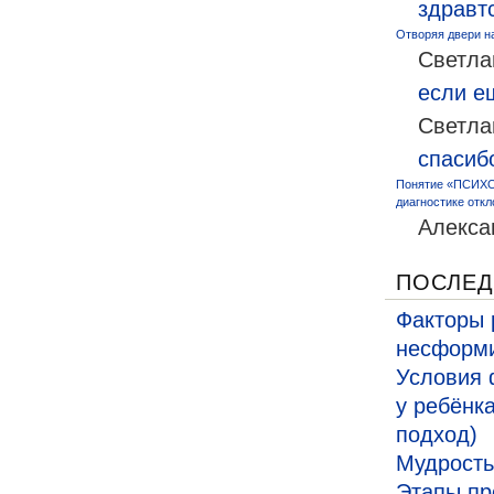
здравт
Отворяя двери н
Светла
если 
Светла
спасиб
Понятие «ПСИХО
диагностике откл
Алекса
ПОСЛЕД
Факторы 
несформи
Условия 
у ребёнк
подход)
Мудрость
Этапы пр