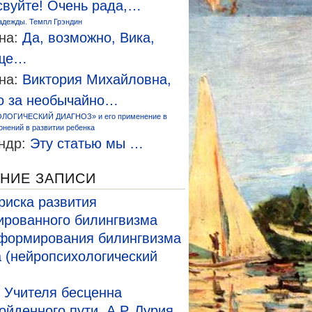
свуйте! Очень рада,…
адежды. Темпл Грэндин
на:
Да, возможно, Вика,
еще…
на:
Виктория Михайловна,
о за необычайно…
ЛОГИЧЕСКИЙ ДИАГНОЗ» и его применение в
онений в развитии ребенка
ндр:
Эту статью мы …
НИЕ ЗАПИСИ
риска развития
рованного билингвизма
формирования билингвизма
а (нейропсихологический
 Учителя бесценна
ойденного пути. А.Р. Лурия