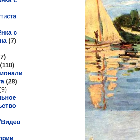
нка с
утиста
нка с
на
(7)
7)
(118)
ионализм
га
(28)
(9)
льное
ьство
/Видео
ории