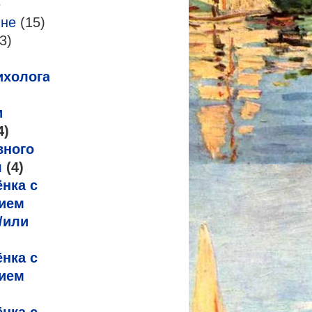
е
-не
(15)
3)
ихолога
и
4)
вного
я
(4)
нка с
ием
/или
нка с
ием