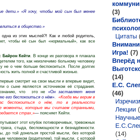
коммуни
(3)
гие дети.» «Я хочу, чтобы мой сын был менее
Библиот
 влиться в общество.»
психоло
Цитаты
 одна из этих мыслей?! Как и любой родитель,
чет, чтобы её сын был «нормальный», как все
Внимани
Игра!
(7)
 с
Байрон Кейти
. В конце их разговора я плакала
Вперёд н
идетелем того, как неизлечимо больному человеку
му не о чем больше беспокоиться. После долгих
Выготск
ность жить полной и счастливой жизнью.
(14)
ервые смотрит на свои мысли и впервые видит,
Е.С. Сле
ли о сыне являются источником её страдания.
ознанию, что это не
«О
н заставляет меня
(46)
ю его беспокоиться о нём»
.
«Когда мы верим в
Изречи
ас беспокоиться о нём, то в реальности
те моменты, которые мы считаем странными,
Лекции
(
ередается страх
,»
—
поясняет Кейти
.
Научные
спутывают этот клубок потиворечивых, тревожных
Е.С.Сле
траха, стыда, беспомощности и безнадёжности.
(14)
ы, до той донельзя простой мысли, без которой
м человеком (родителем), той мысли, с которой