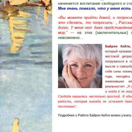
начинается воспитание свободного и сч
Мне очень повезло, что у меня есть 
«Вы можете прийти домой, и попросит
это сделать, то попросить: „ Расск
долго. У меня нет даже представления
мир,“ —
н
а этих (заключительных)
невозможно...
Байрон Кейти,
который называет
жестокой депре
погружаться в п
мысли о самоуби
себе силы покин
года, находясь
изменившее е
реальности»:
„Я 
а когда я не ве
Свобода оказалась настолько простой. Я обн
радость, которая никогда не исчезает даж
постоянно“
.
Подробнее о Работе Байрон Кейти можно узнат