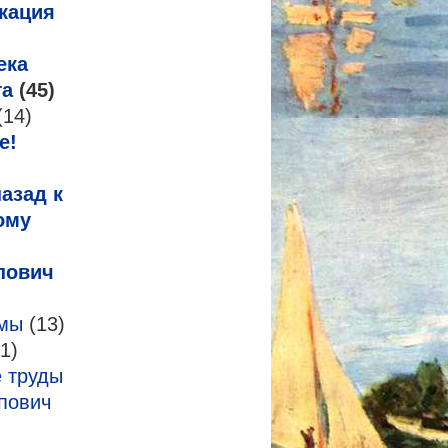
кация
ека
га
(45)
(14)
е!
азад к
ому
пович
змы
(13)
1)
 труды
пович