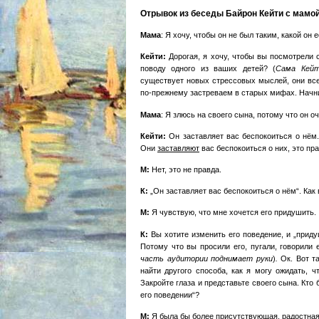
Отрывок из беседы Байрон Кейти с мамой 
Мама
: Я хочу, чтобы он не был таким, какой он е
Кейти:
Дорогая, я хочу, чтобы вы посмотрели 
поводу одного из ваших детей? (
Сама Кейт
cуществует новых стрессовых мыслей, они вс
по-прежнему застреваем в старых мифах. Начни
Мама
: Я злюсь на своего сына, потому что он 
Кейти:
Он заставляет вас беспокоиться о нём
Они
заставляют
вас беспокоиться о них, это пра
М:
Нет, это не правда.
К:
„Он заставляет вас беспокоиться о нём“. Как 
М:
Я чувствую, что мне хочется его придушить.
К:
Вы хотите изменить его поведение, и „приду
Потому что вы просили его, пугали, говорили 
часть аудитории поднимает руки
)
.
Ок. Вот т
найти другого способа, как я могу ожидать, 
Закройте глаза и представьте своего сына. Кто
его поведении“?
М:
Я была бы более присутствующая, радостная