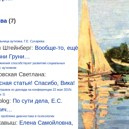
тва
(7)
ьница аутизма. Г.Е. Сухарева
 Штейнберг:
Вообще-то, ещё
зни Груни…
жнения способствуют развитию социальных
 с аутизмом
овская Светлана:
сная статья! Спасибо, Вика!
трывок из доклада на конференции 22 мая 2015г.
ь 1)
log:
По сути дела, Е.С.
вич…
 проблеме диагностики в психологии
кавыш:
Елена Самойловна,