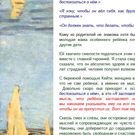
беспокоиться о нём.»
«Я хочу, чтобы он вёл себя, как дру
странным.»
«Он должен знать, что делать, чтобы
Кому из родителей не знакома хотя бы
м
олодая мама особенного ребёнка хо
другие дети.
Ей хватило смелости поделиться этим
вместе с главной героиней. Я стала св
сказали, что он абсолютно здоров и е
лет страданий, человек получил возмож
С бережной помощью Кейти, женщина вп
что не сам ребенок, а именно ее мыс
Довольно скоро она приходит к ос
беспокоиться о нём»
,
а это
«Я заставля
мысль, что ребёнок заставляет н
мы начинаем указывать ему на все 
чтобы он не пропустил их. Вот так п
Сквозь смех и слёзы, они осторожно ра
мыслей и сопровождающих их чувств с
Наконец, они добираются до сердцевин
невозможно быть свободным и счастливы