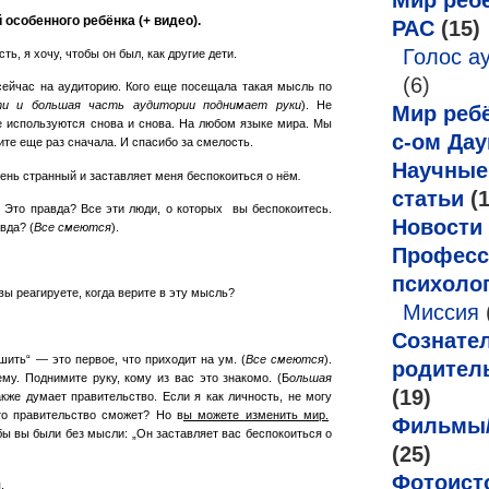
Мир ребё
особенного ребёнка (+ видео).
РАС
(15)
Голос а
сть, я хочу, чтобы он был, как другие дети.
(6)
сейчас на аудиторию. Кого еще посещала такая мысль по
и и большая часть аудитории поднимает руки
). Не
Мир ребё
е используются снова и снова. На любом языке мира. Мы
с-ом Дау
те еще раз сначала. И спасибо за смелость.
Научные
очень странный и заставляет меня беспокоиться о нём
.
статьи
(1
. Это правда? Все эти люди, о которых вы беспокоитесь.
Новости
вда? (
Все смеются
).
Професс
психоло
вы реагируете, когда верите в эту мысль?
Миссия
Сознате
шить“ — это первое, что приходит на ум. (
Все смеются
).
родител
ему. Поднимите руку, кому из вас это знакомо. (Б
ольшая
(19)
акже думает правительство. Если я как личность, не могу
что правительство сможет? Но в
ы можете изменить мир.
Фильмы
 бы вы были без мысли: „Он заставляет вас беспокоиться о
(25)
Фотоист
.