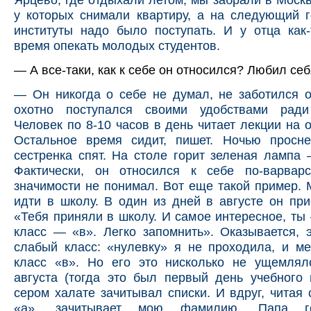
у которых снимали квартиру, а на следующий 
институты надо было поступать. И у отца как
время опекать молодых студентов.
— А все-таки, как к себе он относился? Любил се
— Он никогда о себе не думал, не заботился о
охотно поступался своими удобствами ради
Человек по 8-10 часов в день читает лекции на
Остальное время сидит, пишет. Ночью просн
сестренка спят. На столе горит зеленая лампа 
Фактически, он относился к себе по-варвар
значимости не понимал. Вот еще такой пример.
идти в школу. В один из дней в августе он при
«Тебя приняли в школу. И самое интересное, ты 
класс — «в». Легко запомнить». Оказывается,
слабый класс: «нулевку» я не проходила, и м
класс «в». Но его это нисколько не ущемлял
августа (тогда это был первый день учебного 
сером халате зачитывал списки. И вдруг, читая 
«а», зачитывает мою фамилию. Папа го