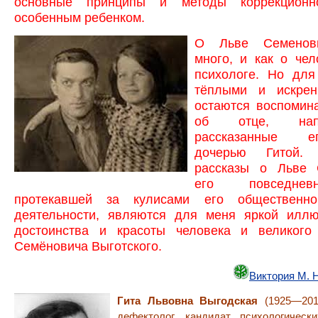
основные принципы и методы коррекцион
особенным ребенком.
О Льве Семенови
много, и как о чел
психологе. Но дл
тёплыми и искре
остаются воспомин
об отце, нап
рассказанные 
дочерью Гитой.
рассказы о Льве 
его повседнев
протекавшей за кулисами его общественн
деятельности, являются для меня яркой иллю
достоинства и красоты человека и великого
Семёновича Выготского.
Виктория М. 
Гита Львовна Выгодская
(1925—201
дефектолог, кандидат психологическ