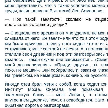
разговаривает. Дети играют. А он работает. Зейг
себе представить, что в таких условиях можно 
труды, какие написал Выготский Лев Семенович.
— При такой занятости, сколько же отцовс
доставалось старшей дочери?
— Специального времени он мне уделять не мог, н
слышала от него: «Я занят» или что-то в этом род
мы были приучены, если у него сидел кто-то из 
сотрудников, мы с сестрой не лезли. А в положен
стелила свой диванчик и под эти разговоры засып
казалось – какой скукой они занимаются… (Смеет
мной договаривались: «Придут друзья, ты, по
тихо. Не мешай». Они собирались и, закатив глаза
На греческом, на немецком и, конечно, на русском.
Иногда отец брал меня с собой, когда ходил кон
Институт Мозга. Сначала мне показывал 
знаменитую банку — мозг Ленина, а пото
внутреннем дворике, пока он освободится. Зато 
обратная дорога с разговорами.