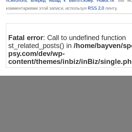
психолога
,
Вперёд назад к Выготскому
,
Новости
. Вы мо
комментариями этой записи, используя
RSS 2.0
ленту.
Fatal error
: Call to undefined function
st_related_posts() in
/home/bayven/spe
psy.com/dev/wp-
content/themes/inbiz/inBiz/single.p