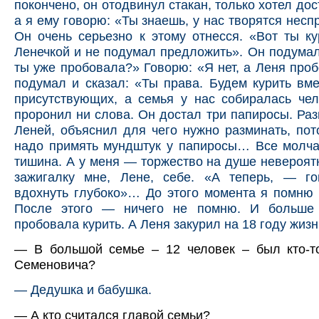
покончено, он отодвинул стакан, только хотел дос
а я ему говорю: «Ты знаешь, у нас творятся несп
Он очень серьезно к этому отнесся. «Вот ты к
Ленечкой и не подумал предложить». Он подумал
ты уже пробовала?» Говорю: «Я нет, а Леня про
подумал и сказал: «Ты права. Будем курить вме
присутствующих, а семья у нас собиралась чел
проронил ни слова. Он достал три папиросы. Раз
Леней, объяснил для чего нужно разминать, пот
надо примять мундштук у папиросы… Все молч
тишина. А у меня — торжество на душе невероят
зажигалку мне, Лене, себе. «А теперь, — го
вдохнуть глубоко»… До этого момента я помню 
После этого — ничего не помню. И больше 
пробовала курить. А Леня закурил на 18 году жизн
— В большой семье – 12 человек – был кто-т
Семеновича?
— Дедушка и бабушка.
— А кто считался главой семьи?