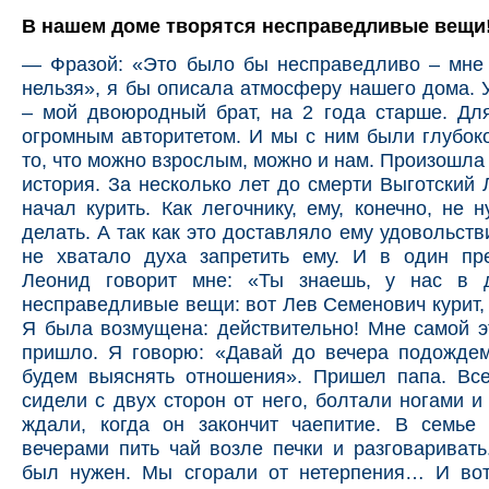
В нашем доме творятся несправедливые вещи
— Фразой: «Это было бы несправедливо – мне 
нельзя», я бы описала атмосферу нашего дома. 
– мой двоюродный брат, на 2 года старше. Дл
огромным авторитетом. И мы с ним были глубоко
то, что можно взрослым, можно и нам. Произошла
история. За несколько лет до смерти Выготский
начал курить. Как легочнику, ему, конечно, не 
делать. А так как это доставляло ему удовольстви
не хватало духа запретить ему. И в один пр
Леонид говорит мне: «Ты знаешь, у нас в 
несправедливые вещи: вот Лев Семенович курит, 
Я была возмущена: действительно! Мне самой э
пришло. Я говорю: «Давай до вечера подождем
будем выяснять отношения». Пришел папа. Вс
сидели с двух сторон от него, болтали ногами и
ждали, когда он закончит чаепитие. В семье
вечерами пить чай возле печки и разговаривать
был нужен. Мы сгорали от нетерпения… И во