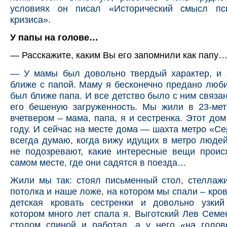
условиях он писал «Исторический смысл пси
кризиса».
У папы на голове…
— Расскажите, каким Вы его запомнили как папу
— У мамы был довольно твердый характер, и 
ближе с папой. Маму я бесконечно предано люби
был ближе папа. И все детство было с ним связан
его бешеную загруженность. Мы жили в 23-мет
вчетвером – мама, папа, я и сестренка. Этот дом
году. И сейчас на месте дома — шахта метро «Се
всегда думаю, когда вижу идущих в метро людей
не подозревают, какие интересные вещи проис
самом месте, где они садятся в поезда…
Жили мы так: стоял письменный стол, стеллаж
потолка и наше ложе, на котором мы спали – кров
детская кровать сестренки и довольно узкий
котором много лет спала я. Выготский Лев Семе
столом спиной и работал, а у него «на голов