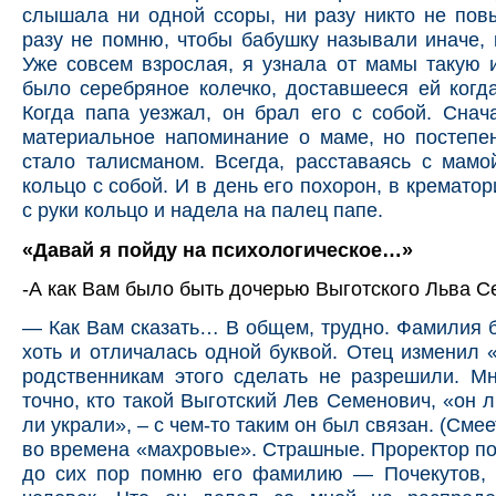
слышала ни одной ссоры, ни разу никто не пов
разу не помню, чтобы бабушку называли иначе, 
Уже совсем взрослая, я узнала от мамы такую 
было серебряное колечко, доставшееся ей когда
Когда папа уезжал, он брал его с собой. Снач
материальное напоминание о маме, но постепе
стало талисманом. Всегда, расставаясь с мамо
кольцо с собой. И в день его похорон, в кремато
с руки кольцо и надела на палец папе.
«Давай я пойду на психологическое…»
-А как Вам было быть дочерью Выготского Льва 
— Как Вам сказать… В общем, трудно. Фамилия 
хоть и отличалась одной буквой. Отец изменил «
родственникам этого сделать не разрешили. М
точно, кто такой Выготский Лев Семенович, «он л
ли украли», – с чем-то таким он был связан. (Смее
во времена «махровые». Страшные. Проректор по
до сих пор помню его фамилию — Почекутов,