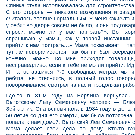
Спинка стула использовалась для строительства
С его стороны — никакого возмущения и раздр
считалось вполне нормальным. У меня какие-то и
у ребят во дворе совсем не было, и они подговар
спроси: можно ли у вас поиграть?». Вот хо
спрашиваю у мамы, как у первой инстанции: 
прийти к нам поиграть…» Мама показывает – пап
тут же поворачивается, как бы ни был сосредо
конечно, можно. Ко мне приходят товарищ
несправедливо, если к тебе не могли прийти. Иди
И на оставшихся 7-9 свободных метрах мы и
ребята, не стесняясь, в полный голос говори
поворачивался, смотрел на нас и продолжал рабо
Где-то в 31-м году из Берлина вернулась 
Выготскому Льву Семеновичу человек — Блю
Зейгарник. Она вспоминала в 1984 году в день, 
50-летие со дня его смерти, как была потрясена,
попала к нам домой. Выготский Лев Семенович си
Мама делает свои дела по дому. Кто-то вхо