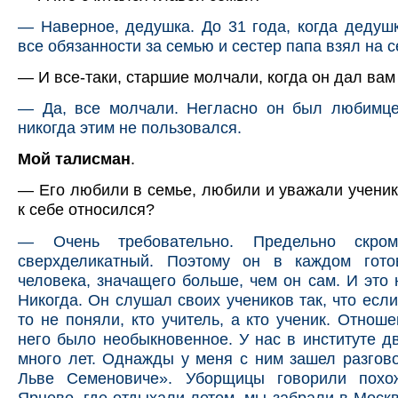
— Наверное, дедушка. До 31 года, когда дедуш
все обязанности за семью и сестер папа взял на с
— И все-таки, старшие молчали, когда он дал ва
— Да, все молчали. Негласно он был любимце
никогда этим не пользовался.
Мой талисман
.
— Его любили в семье, любили и уважали ученики
к себе относился?
— Очень требовательно. Предельно скром
сверхделикатный. Поэтому он в каждом гот
человека, значащего больше, чем он сам. И это 
Никогда. Он слушал своих учеников так, что есл
то не поняли, кто учитель, а кто ученик. Отнош
него было необыкновенное. У нас в институте д
много лет. Однажды у меня с ним зашел разгов
Льве Семеновиче». Уборщицы говорили похо
Ярцево, где отдыхали летом, мы забрали в Москв