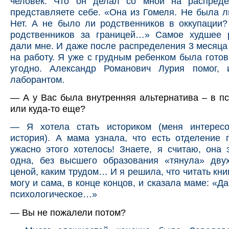
человек. Что он делал со мной на распред
представляете себе. «Она из Гомеля. Не была л
Нет. А не было ли родственников в оккупации?
родственников за границей…» Самое худшее 
дали мне. И даже после распределения 3 месяца
на работу. Я уже с грудным ребенком была готов
угодно. Александр Романович Лурия помог,
лаборантом.
— А у Вас была внутренняя альтернатива – в п
или куда-то еще?
— Я хотела стать историком (меня интерес
история). А мама узнала, что есть отделение 
ужасно этого хотелось! Знаете, я считаю, она 
одна, без высшего образования «тянула» двух
ценой, каким трудом… И я решила, что читать кни
могу и сама, в конце концов, и сказала маме: «Д
психологическое…»
— Вы не пожалели потом?