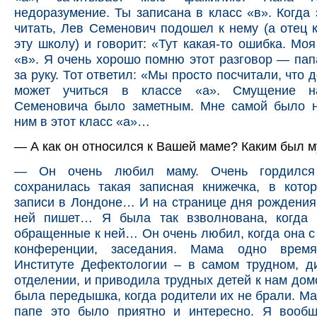
недоразумение. Ты записана в класс «в». Когда 
читать, Лев Семенович подошел к нему (а отец 
эту школу) и говорит: «Тут какая-то ошибка. Моя
«в». Я очень хорошо помню этот разговор — па
за руку. Тот ответил: «Мы просто посчитали, что 
может учиться в классе «а». Смущение 
Семеновича было заметным. Мне самой было н
ним в этот класс «а»…
— А как он относился к Вашей маме? Каким был 
— Он очень любил маму. Очень гордился
сохранилась такая записная книжечка, в кото
записи в Лондоне… И на странице дня рождения
ней пишет… Я была так взволнована, когда 
обращенные к ней… Он очень любил, когда она с
конференции, заседания. Мама одно врем
Институте Дефектологии – в самом трудном, д
отделении, и приводила трудных детей к нам домо
была передышка, когда родители их не брали. Ма
папе это было приятно и интересно. Я вооб