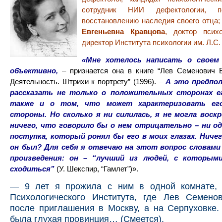
сотрудник НИИ дефектологии, п
восстановлению наследия cвоего отца
Евгеньевна Кравцова
, доктор психо
директор Института психологии им. Л.С.
«Мне хотелось написать о своем 
объективно,
–
признается она в книге “Лев Семенович 
Деятельность. Штрихи к портрету” (1996).
–
А это предпол
рассказать не только о положительных сторонах е
также и о том, что может характеризовать ег
стороны. Но сколько я ни силилась, я не могла воск
ничего, что говорило бы о нем отрицательно – ни од
поступка, который ронял бы его в моих глазах. Ниче
он был? Для себя я отвечаю на этот вопрос словами
произведения: он – “лучший из людей, с которыми
сходиться”
(У. Шекспир, “Гамлет”)».
— 9 лет я прожила с ним в одной комнате,
Психологического Института, где
Лев Семенов
после приглашения в Москву, а на Серпуховке.
была глухая провинция… (Смеется).