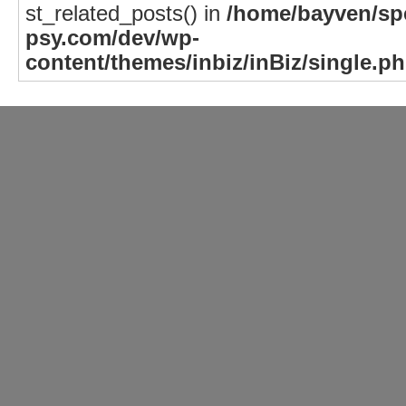
st_related_posts() in
/home/bayven/spe
psy.com/dev/wp-
content/themes/inbiz/inBiz/single.p