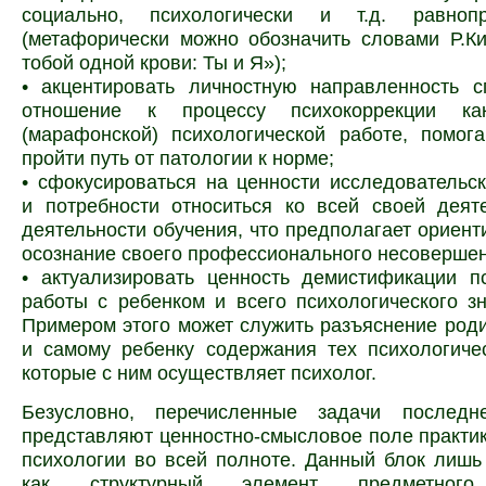
социально, психологически и т.д. равноп
(метафорически можно обозначить словами Р.К
тобой одной крови: Ты и Я»);
• акцентировать личностную направленность с
отношение к процессу психокоррекции ка
(марафонской) психологической работе, помог
пройти путь от патологии к норме;
• сфокусироваться на ценности исследовательс
и потребности относиться ко всей своей деят
деятельности обучения, что предполагает ориент
осознание своего
профессионального несовершен
• актуализировать ценность демистификации п
работы с ребенком и всего психологического з
Примером этого может служить разъяснение род
и самому ребенку
содержания тех психологиче
которые с ним осуществляет психолог.
Безусловно, перечисленные задачи последн
представляют ценностно-смысловое поле практи
психологии во всей полноте. Данный блок лишь
как структурный элемент
предметног