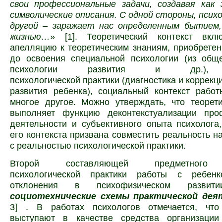
свои
профессиональные задачи, создавая как 
символические описания. С одной стороны, психо
другой – заражает нас определенным бытием,
жизнью…
» [1]. Теоретический
контекст вкл
апелляцию к теоретическим знаниям, приобрете
до освоения специальной психологии (из обще
психологии развития и др.), п
психологической
практики (диагностика и коррек
развития ребенка), социальный контекст рабо
многое другое. Можно утверждать, что теорет
выполняет функцию
деконтекстуализации про
деятельности и субъективного опыта психолога
его контекста призвана совместить реальность н
с реальностью психологической практики.
Второй составляющей предметного 
психологической практики работы с ребен
отклонения в психофизическом развити
социотехнические схемы практической де
3] . В работах психологов отмечается, чт
выступают в качестве средства организаци