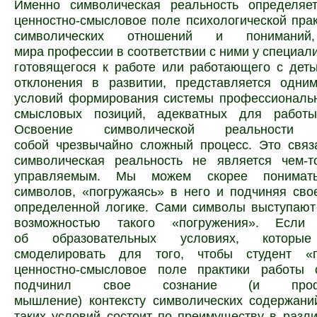
Именно символическая реальность определяе
ценностно-смысловое поле психологической прак
символических отношений и пониманий,
мира профессии в соответствии с ними у специали
готовящегося к работе или работающего с дет
отклонения в развитии, представляется одни
условий формирования системы профессиональн
смысловых позиций, адекватных для работы
Освоение символической реальности п
собой чрезвычайно сложный процесс. Это связ
символическая реальность не является чем-т
управляемым. Мы можем скорее понимать
символов, «погружаясь» в него и подчиняя сво
определенной логике. Сами символы выступаю
возможностью такого «погружения». Если
об образовательных условиях, которые
смоделировать для того, чтобы студент «п
ценностно-смысловое поле практики работы
подчинил свое сознание (и профес
мышление) контексту символических содержани
таких условий состоит по преимуществу в разл