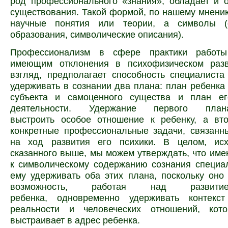
род профессионального «знания», обладает и 
существования. Такой формой, по нашему мнени
научные понятия или теории, а символы (с
образования, символические описания).
Профессионализм в сфере практики работы
имеющим отклонения в психофизическом раз
взгляд, предполагает способность специалист
удерживать в сознании два плана: план ребенка 
субъекта и самоценного существа и план ег
деятельности. Удержание первого план
выстроить особое отношение к ребенку, а вт
конкретные
профессиональные задачи, связанн
на ход развития его психики. В целом, ис
сказанного выше, мы можем утверждать, что им
к символическому содержанию сознания специа
ему удерживать оба этих плана, поскольку оно
возможность, работая над развити
ребенка, одновременно удерживать контекст
реальности и человеческих отношений, кот
выстраивает в адрес ребенка.