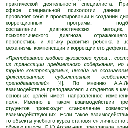
практической деятельности специалиста. Пр
сфере специальной психологии данная с
проявляет себя в проектировании и создании диа
коррекционных программ, п
составлении диагностических методик,
психологического диагноза, отражающег
перспективы и логику развития ребенка в ц
механизмы компенсации и коррекции его дефекта.
«Преподавание любого вузовского курса… сост
из трансляции предметного содержания, но 
трудно контролируемых, иногда не осознаваем
фиксированных субъективных особенн
преподавателей»
[4]. По мнению А.А.Лео
взаимодействие преподавателя и студентов в кач
основных целей имеет направленное изменен
поля. Именно в таком взаимодействии пре
студентов происходит становление совмест
взаимодействующих. Если такое взаимодействи
то объекты учебного курса становятся личностно
обучающегося. Е.Ю.Артемьева предлагала пони