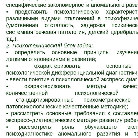
специфические закономерности аномального разв
• представить психологическую характерис
различными видами отклонений в психофизиче
(умственная отсталость, задержка психическ
системная речевая патология, детский церебрал
т.д.).
2. Психотехнический блок задач:
• определить основные принципы изучен
легкими отклонениями в развитии;
• охарактеризовать основны
психологической дифференциальной диагностики
• ввести понятие о психологической экспресс-диаг
• охарактеризовать методы каче
количественной психологической д
стандартизированные психометрические
патопсихологические качественные методики);
• рассмотреть основные требования к составл
экспресс–диагностических методик развития ребе
• рассмотреть роль обучающего экс
психодиагностике аномального развития и пс