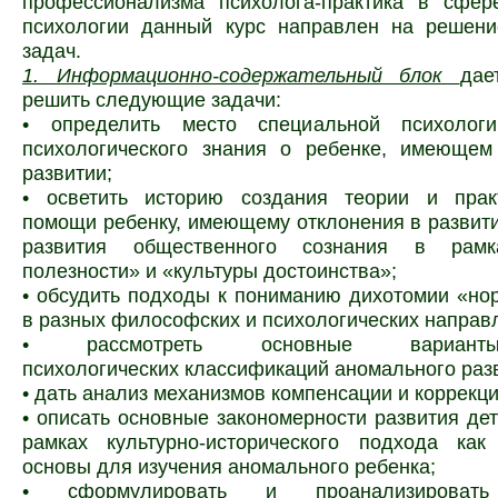
профессионализма психолога-практика в сфер
психологии данный курс направлен на решени
задач.
1. Информационно-содержательный блок
дае
решить следующие задачи:
• определить место специальной психолог
психологического знания о ребенке, имеющем
развитии;
• осветить историю создания теории и прак
помощи ребенку, имеющему отклонения в развити
развития общественного сознания в рамк
полезности» и «культуры
достоинства»;
• обсудить подходы к пониманию дихотомии «но
в разных философских и психологических направ
• рассмотреть основные вариант
психологических классификаций аномального раз
• дать анализ механизмов компенсации и коррекци
• описать основные закономерности развития дет
рамках культурно-исторического подхода как 
основы для изучения аномального ребенка;
• сформулировать и проанализирова