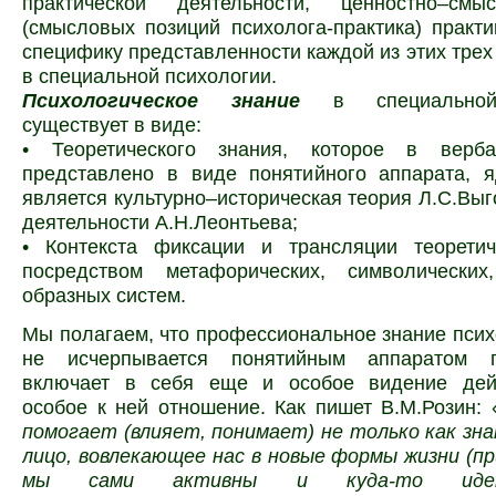
практической деятельности, ценностно–смы
(смысловых позиций психолога-практика) практ
специфику представленности каждой из этих тре
в специальной психологии.
Психологическое знание
в специальной
существует в виде:
• Теоретического знания, которое в верб
представлено в виде понятийного аппарата, я
является культурно–историческая теория Л.С.Выго
деятельности А.Н.Леонтьева;
• Контекста фиксации и трансляции теоретич
посредством метафорических, символически
образных систем.
Мы полагаем, что профессиональное знание псих
не исчерпывается понятийным аппаратом п
включает в себя еще и особое видение дейс
особое к ней отношение. Как пишет
В.М.Розин: 
помогает (влияет, понимает) не только как зна
лицо, вовлекающее нас в новые формы жизни (пр
мы сами активны и куда-то идем