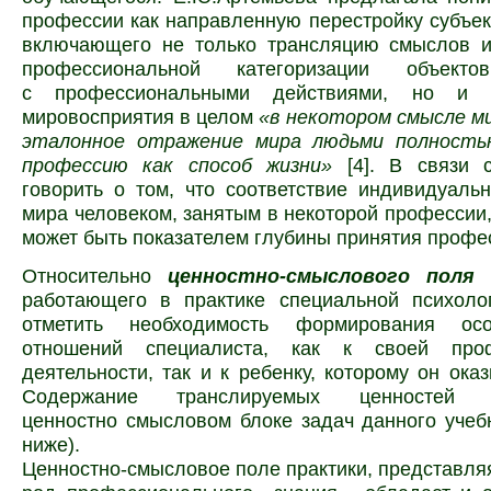
профессии как направленную перестройку субъек
включающего не только трансляцию смыслов и
профессиональной категоризации объекто
с профессиональными действиями, но и 
мировосприятия в целом
«в некотором смысле м
эталонное отражение мира людьми полность
профессию как способ жизни»
[4]. В связи 
говорить о том, что соответствие индивидуаль
мира человеком, занятым в некоторой профессии,
может быть показателем глубины принятия профе
Относительно
ценностно-смыслового поля 
работающего в практике специальной психоло
отметить необходимость формирования ос
отношений специалиста, как к своей проф
деятельности, так и к ребенку, которому он ока
Содержание транслируемых ценностей
ценностно смысловом блоке задач данного учебн
ниже).
Ценностно-смысловое поле практики, представля