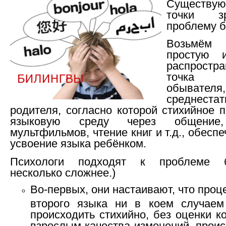
Существую
точки з
проблему б
Возьмё
простую 
распростра
точка
обывателя,
среднестат
родителя, согласно которой стихийное 
языковую среду через общение,
мультфильмов, чтение книг и т.д., обесп
усвоение языка ребёнком.
Психологи подходят к проблеме б
несколько сложнее.)
Во-первых, они настаивают, что проц
второго языка ни в коем случае
происходить стихийно, без оценки 
взрослым качества изменений, прои