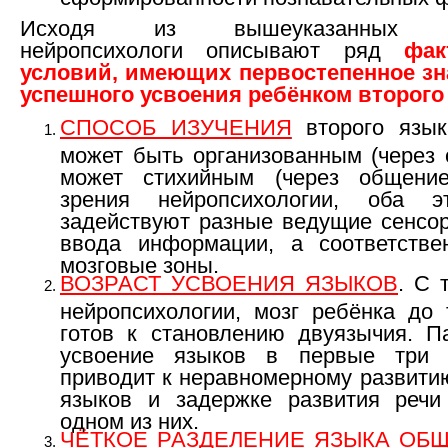
Исходя из вышеуказанных по
нейропсихологи описывают ряд
фак
условий, имеющих первостепенное зн
успешного усвоения ребёнком второго
СПОСОБ ИЗУЧЕНИЯ
второго язык
может быть организованным (через 
может стихийным (через общение
зрения нейропсихологии, оба э
задействуют разные ведущие сенсо
ввода информации, а соответстве
мозговые зоны.
ВОЗРАСТ УСВОЕНИЯ ЯЗЫКОВ
. С 
нейропсихологии, мозг ребёнка до 
готов к становлению двуязычия. П
усвоение языков в первые три 
приводит к неравномерному развити
языков и задержке развития реч
одном из них.
ЧЁТКОЕ РАЗДЕЛЕНИЕ ЯЗЫКА ОБ