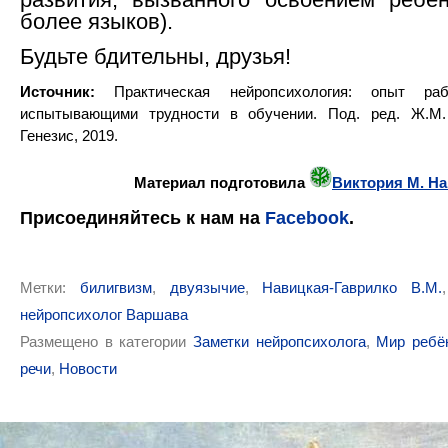
более языков).
Будьте бдительны, друзья!
Источник:
Практическая нейропсихология: опыт ра
испытывающими трудности в обучении. Под. ред. Ж.М.
Генезис, 2019.
Материал подготовила
Виктория М. Н
Присоединяйтесь к нам
на
Facebook
.
Метки:
билигвизм
,
двуязычие
,
Навицкая-Гаврилко В.М.
нейропсихолог Варшава
Размещено в категории
Заметки нейропсихолога
,
Мир ребё
речи
,
Новости