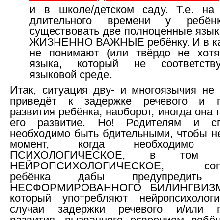
и в школе/детском саду. Т.е. на
длительного времени у ребён
существовать две полноценные язык
ЖИЗНЕННО ВАЖНЫЕ ребёнку. И в ка
не понимают (или твёрдо не хотя
языка, который не соответств
языковой среде.
Итак, ситуация дву- и многоязычия не 
приведёт к задержке речевого и пс
развития ребёнка, наоборот, иногда она 
его развитие. Но! Родителям и сп
необходимо быть
бдительными, чтобы не
момент, когда необходимо п
ПСИХОЛОГИЧЕСКОЕ, в том 
НЕЙРОПСИХОЛОГИЧЕСКОЕ, сопр
ребёнка дабы предупредить 
НЕСФОРМИРОВАННОГО БИЛИНГВИЗМА
который употребляют нейропсихолог
случаи задержки речевого и/или пс
развития, вызванного освоением ребё