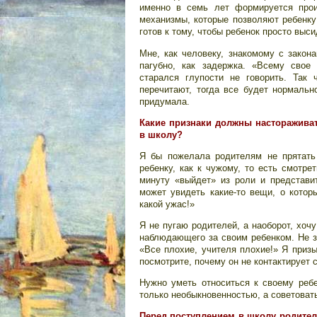
именно в семь лет формируется прои
механизмы, которые позволяют ребенку
готов к тому, чтобы ребенок просто выси
Мне, как человеку, знакомому с закон
пагубно, как задержка. «Всему свое
старался глупости не говорить. Так 
перечитают, тогда все будет нормальн
придумала.
Какие признаки должны настораживат
в школу?
Я бы пожелала родителям не прятать 
ребенку, как к чужому, то есть смотре
минуту «выйдет» из роли и представит
может увидеть какие-то вещи, о котор
какой ужас!»
Я не пугаю родителей, а наоборот, хоч
наблюдающего за своим ребенком. Не за
«Все плохие, учителя плохие!» Я призы
посмотрите, почему он не контактирует 
Нужно уметь относиться к своему ребе
только необыкновенностью, а советоват
Перед поступлением в школу родител