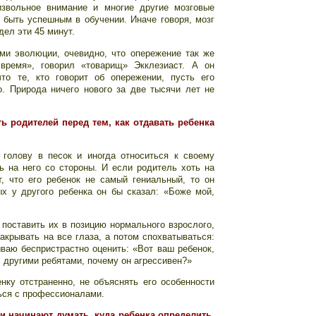
звольное внимание и многие другие мозговые
 быть успешным в обучении. Иначе говоря, мозг
дел эти 45 минут.
ами эволюции, очевидно, что опережение так же
 время», говорил «товарищ» Экклезиаст. А он
что те, кто говорит об опережении, пусть его
о. Природа ничего нового за две тысячи лет не
ь родителей перед тем, как отдавать ребенка
голову в песок и иногда относиться к своему
ть на него со стороны. И если родитель хоть на
, что его ребенок не самый гениальный, то он
ых у другого ребенка он бы сказал: «Боже мой,
у поставить их в позицию нормального взрослого,
крывать на все глаза, а потом спохватываться:
ваю беспристрастно оценить: «Вот ваш ребенок,
с другими ребятами, почему он агрессивен?»
нку отстраненно, не объяснять его особенности
ься с профессионалами.
и начинают думать, куда ребенка определить,