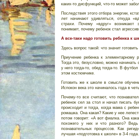
каких-то дисфункций, что-то может забо
Последствия этого отбора энергии, кстат
лет начинают удивляться, откуда «вд
страхи. Почему «вдруг» возникают 
понимает, почему ребенок стал агресси
A все-таки надо готовить ребенка к ш
Здесь вопрос такой: что значит готовить
Приучение ребенка к элементарному р
Тогда это, безусловно, можно начинать с
у него тогда-то, обед тогда-то. В футбол
этом костюмчике.
Готовить же к школе в смысле обучени
Испокон века это начиналось года в чет
Почему-то все считают, что познавател
ребенок сел за стол и начал писать бу
происходит и тогда, когда мама с ребе
ромашка. Она какая? Какие у нее лепест
потом говорит: «А вот фиалка. Она как
похожего у них и что разного? Ведь
познавательных процессов. Как ригид
лучшая «подготовка к школе» в 3-4 года.