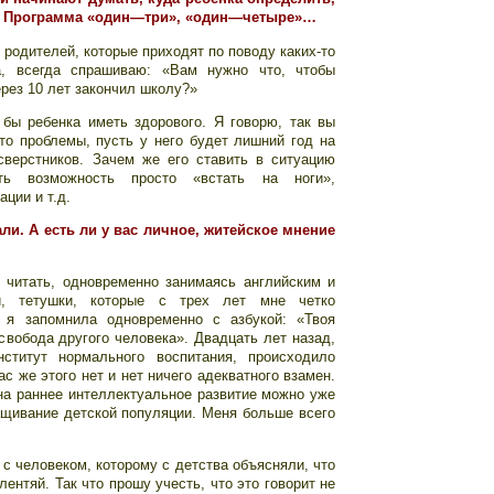
с. Программа «один—три», «один—четыре»…
 родителей, которые приходят по поводу каких-то
а, всегда спрашиваю: «Вам нужно что, чтобы
ерез 10 лет закончил школу?»
 бы ребенка иметь здорового. Я говорю, так вы
-то проблемы, пусть у него будет лишний год на
сверстников. Зачем же его ставить в ситуацию
ь возможность просто «встать на ноги»,
ции и т.д.
ли. А есть ли у вас личное, житейское мнение
 читать, одновременно занимаясь английским и
, тетушки, которые с трех лет мне четко
 я запомнила одновременно с азбукой: «Твоя
 свобода другого человека». Двадцать лет назад,
ститут нормального воспитания, происходило
с же этого нет и нет ничего адекватного взамен.
на раннее интеллектуальное развитие можно уже
щивание детской популяции. Меня больше всего
 с человеком, которому с детства объясняли, что
лентяй. Так что прошу учесть, что это говорит не