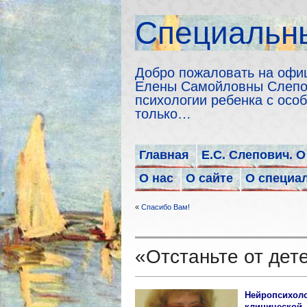
Cпециальны
Добро пожаловать на офи
Елены Самойловны Слепов
психологии ребенка с особ
только…
Главная
Е.С. Слепович. О
О нас
О сайте
О специа
«
Спасибо Вам!
«Отстаньте от дет
Нейропсихол
клиническо