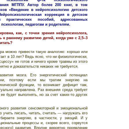
вания МГППУ. Автор более 200 книг, в том
иков «Введение в нейропсихологию детского
«Нейропсихологическая коррекция в детском
и практических пособий, адресованных
 психологам, педагогам и родителям.
ровна, как, с точки зрения нейропсихолога,
 к раннему развитию детей, когда уже с 2,5–3
читать?
ера можно привести такую аналогию: хорошо или
такт в 10 лет? Ведь ясно, что ни физиологически,
сцессу» не готов и ничего кроме травмы из этого
нятно и доказательств никаких не требуется.
азвития мозга. Его энергетический потенциал
ени, поэтому если мы тратим энергию на
ихической функции, то возникает дефицит там,
туально направлена. Раз внешняя среда требует
ее будет выполнять, но за счет каких-то других
ного развития сенсомоторной и эмоциональной
о учить писать, читать, считать — нагружать его
бираете энергию, в частности, у эмоций. И у
циональные процессы и, скорее всего, сорвутся
лесного) развития. Вполне вероятно проявление