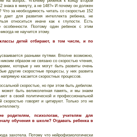
не на вопрос: «Почему ребенок к концу второй
2 знака в минуту, а не 148?» И почему он должен
а? Что за необходимость читать со скоростью 152
е дает для развития интеллекта ребенка, не
льзя относиться иначе как к глупости. Есть
е особенности. Поэтому один ребенок с этим
никогда не научится этому.
классы детей отбирают, в том числе, и по
усваивается разными путями. Вполне возможно,
 никоим образом не связано со скоростью чтения,
рами, которые у них могут быть развиты очень
бые другие скоростные процессы, у них развита
о напрямую касается скоростных процессов.
лоссальной скоростью, но при этом быть дебилом.
е может быть великолепная память, и мы знаем
вают в своей политической и профессиональной
й скоростью говорят и цитируют. Только это не
нтеллекту.
ие родителям, психологам, учителям для
ачалу обучения в школе? Отдавать ребенка в
рода захотела. Потому что нейрофизиологически