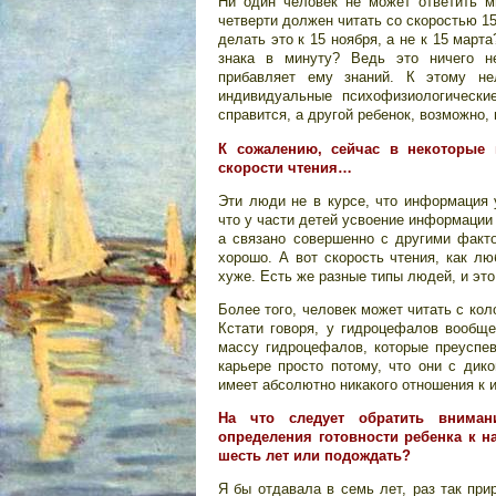
Ни один человек не может ответить м
четверти должен читать со скоростью 15
делать это к 15 ноября, а не к 15 март
знака в минуту? Ведь это ничего н
прибавляет ему знаний. К этому не
индивидуальные психофизиологически
справится, а другой ребенок, возможно, 
К сожалению, сейчас в некоторые 
скорости чтения…
Эти люди не в курсе, что информация 
что у части детей усвоение информации
а связано совершенно с другими факто
хорошо. А вот скорость чтения, как лю
хуже. Есть же разные типы людей, и эт
Более того, человек может читать с ко
Кстати говоря, у гидроцефалов вообщ
массу гидроцефалов, которые преуспе
карьере просто потому, что они с дико
имеет абсолютно никакого отношения к и
На что следует обратить вниман
определения готовности ребенка к н
шесть лет или подождать?
Я бы отдавала в семь лет, раз так при