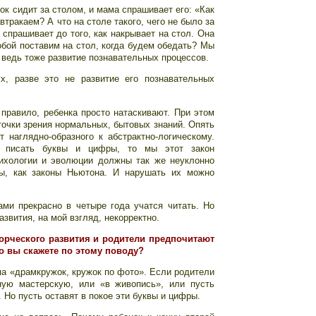
ок сидит за столом, и мама спрашивает его: «Как
втракаем? А что на столе такого, чего не было за
 спрашивает до того, как накрывает на стол. Она
обой поставим на стол, когда будем обедать? Мы
 ведь тоже развитие познавательных процессов.
х, разве это не развитие его познавательных
правило, ребенка просто натаскивают. При этом
точки зрения нормальных, бытовых знаний. Опять
 наглядно-образного к абстрактно-логическому.
 писать буквы и цифры, то мы этот закон
сихологии и эволюции должны так же неуклонно
ны, как законы Ньютона. И нарушать их можно
ами прекрасно в четыре года учатся читать. Но
звития, на мой взгляд, некорректно.
ворческого развития и родители предпочитают
то вы скажете по этому поводу?
ипа «драмкружок, кружок по фото». Если родители
ную мастерскую, или «в живопись», или пусть
 Но пусть оставят в покое эти буквы и цифры.