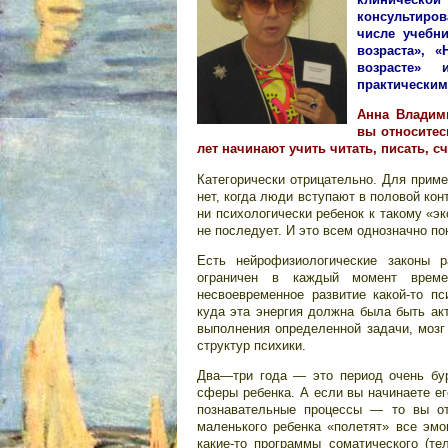
консультиро
числе учебн
возраста», 
возрасте» 
практическим
Анна Владими
вы относитесь
лет начинают учить читать, писать, с
Категорически отрицательно. Для прим
нет, когда люди вступают в половой кон
ни психологически ребенок к такому «эк
не последует. И это всем однозначно по
Есть нейрофизиологические законы р
ограничен в каждый момент врем
несвоевременное развитие какой-то пс
куда эта энергия должна была быть ак
выполнения определенной задачи, мозг 
структур психики.
Два—три года — это период очень бур
сферы ребенка. А если вы начинаете ег
познавательные процессы — то вы от
маленького ребенка «полетят» все эмо
какие-то программы соматического (те