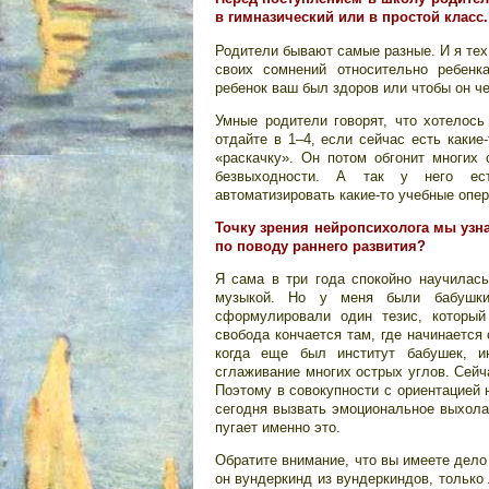
в гимназический или в простой клас
Родители бывают самые разные. И я тех
своих сомнений относительно ребенк
ребенок ваш был здоров или чтобы он ч
Умные родители говорят, что хотелось
отдайте в 1–4, если сейчас есть какие
«раскачку». Он потом обгонит многих 
безвыходности. А так у него ест
автоматизировать какие-то учебные опера
Точку зрения нейропсихолога мы узна
по поводу раннего развития?
Я сама в три года спокойно научилась
музыкой. Но у меня были бабушки
сформулировали один тезис, который
свобода кончается там, где начинается
когда еще был институт бабушек, ин
сглаживание многих острых углов. Сейча
Поэтому в совокупности с ориентацией 
сегодня вызвать эмоциональное выхола
пугает именно это.
Обратите внимание, что вы имеете дело
он вундеркинд из вундеркиндов, только 