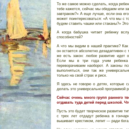
То же самое можно сделать, когда ребен
тебе кажется, сейчас мы обедаем или за
завтраком?» А еще лучше, если она его
может поинтересоваться: «А что мы с т
будем ставить чашки или стаканы?» Это
А когда бабушка читает ребенку вслу
способностей?
А что мы видим в нашей практике? Как 
он остается абсолютно дезадаптивен с 
же есть закон: любое развитие идет от
Если мы в три года учим ребенка
переворачиваем наоборот. А законы п
выполняться, они так же универсаль
только на свой страх и риск.
Я здесь не говорю о детях, которые с
делать это универсальной программой ра
Сейчас очень много групп раннего т
отдавать туда детей перед школой. Ч
Пусть это будет творческое развитие т
с трех лет отдадут ребенка в гончар
вышивает крестиком, лепит — ради бога.