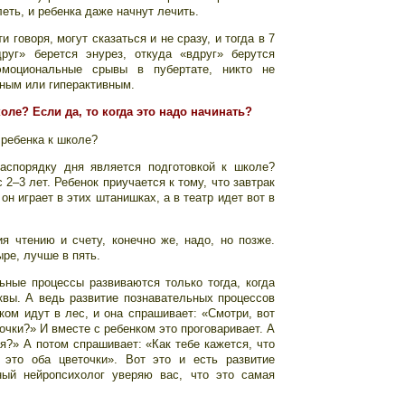
леть, и ребенка даже начнут лечить.
и говоря, могут сказаться и не сразу, и тогда в 7
руг» берется энурез, откуда «вдруг» берутся
эмоциональные срывы в пубертате, никто не
вным или гиперактивным.
коле? Если да, то когда это надо начинать?
 ребенка к школе?
аспорядку дня является подготовкой к школе?
 2–3 лет. Ребенок приучается к тому, что завтрак
 он играет в этих штанишках, а в театр идет вот в
я чтению и счету, конечно же, надо, но позже.
ыре, лучше в пять.
ьные процессы развиваются только тогда, когда
квы. А ведь развитие познавательных процессов
нком идут в лес, и она спрашивает: «Смотри, вот
очки?» И вместе с ребенком это проговаривает. А
ая?» А потом спрашивает: «Как тебе кажется, что
 это оба цветочки». Вот это и есть развитие
ный нейропсихолог уверяю вас, что это самая