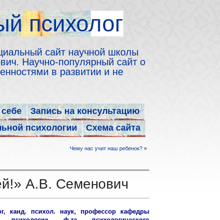
й психолог
циальный сайт научной школы
ич. Научно-популярный сайт о
енностями в развитии и не
 себе
Запись на консультацию
льной психологии
Схема сайта
Чему нас учит наш ребенок?
»
ей!» А.В. Семенович
ог, канд. психол. наук, профессор кафедры
й психологии ф-та психологического