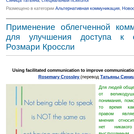
Синица Татьяна
,
специальный психолог
Размещено в категории
Альтернативная коммуникация
,
Ново
Применение облегченной ком
для улучшения доступа к 
Розмари Кроссли
Using facilitated communication to improve communicatio
Rosemary Crossley
(перевод
Татьяны Сини
Для людей обще
от великодуш
понимания, пом
то время как
правом являе
мнения относи
нет никаког
выслушанным,