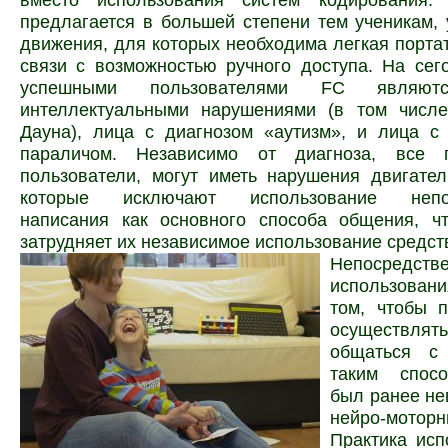
предлагается в большей степени тем ученикам, 
движения, для которых необходима легкая порта
связи с возможностью ручного доступа. На се
успешными пользователями FC являю
интеллектуальными нарушениями (в том числ
Дауна), лица с диагнозом «аутизм», и лица с
параличом. Независимо от диагноза, все п
пользователи, могут иметь нарушения двигате
которые исключают использование непос
написания как основного способа общения, чт
затрудняет их независимое использование средст
Непосредст
использовани
том, чтобы п
осуществля
общаться с
таким спосо
был ранее не
нейро-мотор
Практика исп