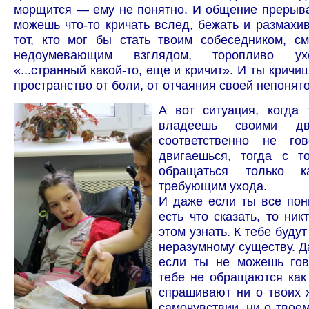
морщится — ему не понятно. И общение прерыва
можешь что-то кричать вслед, бежать и размахив
тот, кто мог бы стать твоим собеседником, с
недоумевающим взглядом, торопливо ухо
«...странный какой-то, еще и кричит». И ты кричи
пространство от боли, от отчаяния своей непонято
А вот ситуация, когда
владеешь своими дв
соответственно не го
двигаешься, тогда с т
обращаться только 
требующим ухода.
И даже если ты все пон
есть что сказать, то ник
этом узнать. К тебе будут
неразумному существу. Да
если ты не можешь гово
тебе не обращаются как 
спрашивают ни о твоих 
самочувствии, ни о твоем