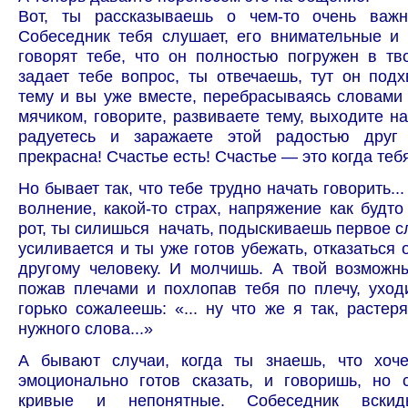
Вот, ты рассказываешь о чем-то очень важ
Собеседник тебя слушает, его внимательные и
говорят тебе, что он полностью погружен в тв
задает тебе вопрос, ты отвечаешь, тут он под
тему и вы уже вместе, перебрасываясь словами
мячиком, говорите, развиваете тему, выходите н
радуетесь и заражаете этой радостью друг
прекрасна! Счастье есть! Счастье — это когда теб
Но бывает так, что тебе трудно начать говорить...
волнение, какой-то страх, напряжение как будто
рот, ты силишься начать, подыскиваешь первое с
усиливается и ты уже готов убежать, отказаться 
другому человеку. И молчишь. А твой возможн
пожав плечами и похлопав тебя по плечу, уход
горько сожалеешь: «... ну что же я так, растер
нужного слова...»
А бывают случаи, когда ты знаешь, что хоче
эмоционально готов сказать, и говоришь, но 
кривые и непонятные. Собеседник вскид