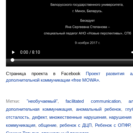
Страница проекта в Facebook
Проект развития а
дополнительной коммуникации «free MOWA».
Метки:
"необучаемый"
,
facilitated communication
,
а
дополнительная коммуникация
,
аномальный ребенок
,
глу
отсталость
,
дефект
,
множественные нарушения
,
нарушения 
коммуникация
,
общение
,
ребенок с ДЦП
,
Ребенок с ОПФР