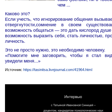
чем ...
Каково это?
Если учесть, что игнорирование общения вызыва
отвергнутости,сомнение в своем существов
возможность общаться — это дать кислород душе 
возможность выразить себя, стать личностью, про
личность.
Это не просто нужно, это необходимо человеку.
«Помогите мне заговорить, чтобы я стал ви
увидели меня...»
Источник:
https://tasinitsa.livejournal.com/41964.html