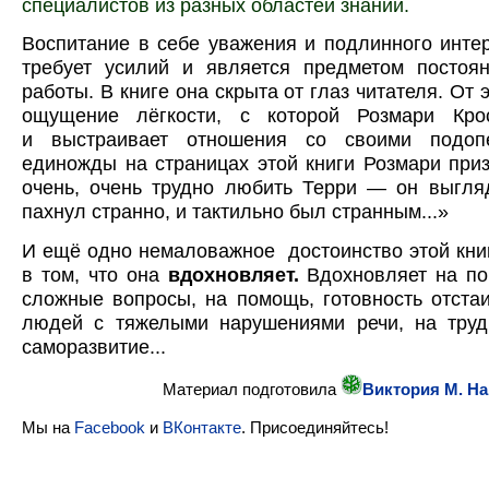
специалистов из разных областей знаний.
Воспитание в себе уважения и подлинного интер
требует усилий и является предметом постоя
работы. В книге она скрыта от глаз читателя. От 
ощущение лёгкости, с которой Розмари Кро
и
выстраивает отношения
со своими подоп
единожды на страницах этой книги Розмари при
очень, очень трудно любить Терри — он выгля
пахнул странно, и тактильно был странным...»
И ещё одно
немало
важное достоинство этой кни
в том, что она
вдохновляет.
Вдохновляет на по
сложные вопросы, на помощь, готовность отста
людей с тяжелыми нарушениями речи, на труд
саморазвитие...
Материал подготовила
Виктория М. Н
Мы на
Facebook
и
ВКонтакте
. Присоединяйтесь!