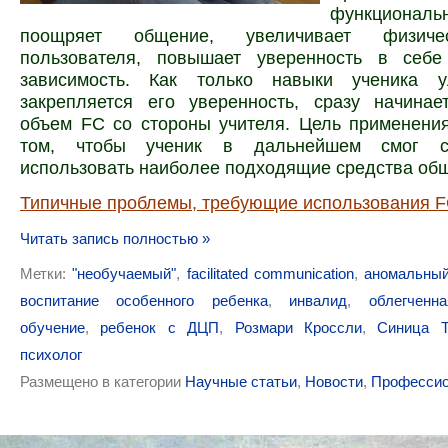
функционал
поощряет общение, увеличивает физиче
пользователя, повышает уверенность в себ
зависимость. Как только навыки ученика у
закрепляется его уверенность, сразу начинае
объем FC со стороны учителя. Цель применени
том, чтобы ученик в дальнейшем смог са
использовать наиболее подходящие средства об
Типичные проблемы, требующие использования 
Читать запись полностью »
Метки:
"необучаемый"
,
facilitated communication
,
аномальный
воспитание особенного ребенка
,
инвалид
,
облегченн
обучение
,
ребенок с ДЦП
,
Розмари Кроссли
,
Синица Т
психолог
Размещено в категории
Научные статьи
,
Новости
,
Профессио