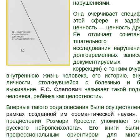
нарушениями.
Она очерчивает специ
этой сфере и з
ада
ценность — ценность Дру
Её отличает сочетан
тщательного ску
исследования нарушени
долговременных запис
документируемых 
коррекции)
с тонким вчу
внутреннюю жизнь человека, его историю, вн
личности, столкнувшейся с болезнью и 
выживание.
Е.С. Слепович
называет такой под
человека, ребёнка как целостности».
Впервые такого рода описания были осуществле
рамках созданной им «романтической науки»
предисловии Розмари Кроссли упоминает эт
русского нейропсихолога»
. Его книги были
профессиональным ориентиром для многи