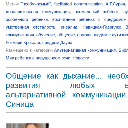
Метки:
"необучаемый"
,
facilitated communication
,
А.Р.Лурия
дополнительная коммуникация
,
аномальный ребенок
,
ау
особенного ребенка
,
воспитание ребенка с синдромом
умственная отсталость
,
инвалид
,
Навицкая-Гаврилко В
коммуникация
,
обучение
,
общение
,
помощь людям с аутизм
Розмари Кроссли
,
синдром Дауна
Размещено в категории
Альтернативная коммуникация
,
Библ
Мир ребёнка с нарушением речи
,
Новости
Общение как дыхание... необ
развития любых вар
альтернативной коммуникации
Синица