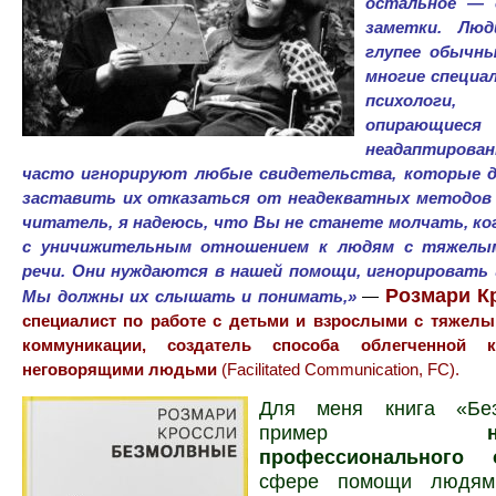
остальное — 
заметки. Люд
глупее обычны
многие специа
психологи
опирающиеся 
неадаптиров
часто игнорируют любые свидетельства, которые 
заставить их отказаться от неадекватных методов 
читатель, я надеюсь, что Вы не станете молчать, ко
с уничижительным отн
ошением к людям с тяжелы
речи. Они нуждаются в нашей помощи, игнорировать 
Розмари К
Мы должны их слышать и понимать,»
—
специалист по работе с детьми и взрослыми с тяжел
коммуникации, создатель способа облегченной 
неговорящими людьми
(Facilitated Communication, FC).
Для меня книга «Бе
пример
профессионального 
сфере помощи людям