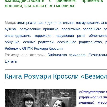
взаимодействовать с ребёнком, принимать
желания, считаться с его мнением.
Метки:
альтернативная и дополнительная коммуникация
,
ан
аутизм
,
безусловное принятие
,
воспитание особенного р
инвалидизация
,
коррекция
,
нарушения речи
,
облегченн
общение
,
особые родители
,
осознанное родительство
,
Ребенок с ОПФР
,
Розмари Кроссли
Размещено в категории
Библиотека психолога
,
Сознатель
Цитаты
Книга Розмари Кроссли «Безмо
«Отсутствие р
ущербности ин
главный месс