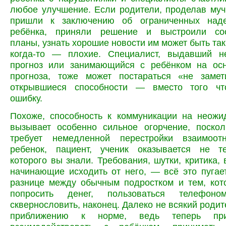
любое улучшение. Если родители, проделав муч
пришли к заключению об ограниченных над
ребёнка, приняли решение и выстроили соо
планы, узнать хорошие новости им может быть так
когда-то — плохие. Специалист, выдавший н
прогноз или занимающийся с ребёнком на осн
прогноза, тоже может постараться
«не замет
открывшиеся способности — вместо того чт
ошибку.
Похоже, способность к коммуникации на неожи
вызывает особенно сильное огорчение, поскол
требует немедленной перестройки взаимоот
ребенок, пациент, ученик оказывается не т
которого вы знали. Требования, шутки, критика, 
начинающие исходить от него, — всё это пугае
разнице между обычным подростком и тем, кот
попросить денег, пользоваться телефоном
сквернословить, наконец. Далеко не всякий родит
приближению к норме, ведь теперь при