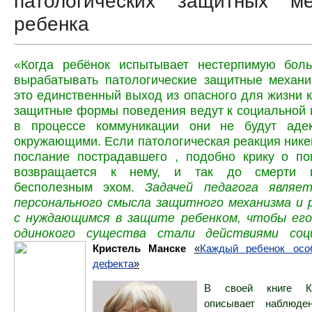
патологических защитных ме
ребенка
«Когда ребёнок испытывает нестерпимую боль
вырабатывать патологические защитные механи
это единственный выход из опасного для жизни к
защитные формы поведения ведут к социальной 
в процессе коммуникации они не будут аде
окружающими. Если патологическая реакция никем
послание пострадавшего , подобно крику о по
возвращается к нему, и так до смерти пе
бесполезным эхом.
Задачей педагога являе
персонального смысла защитного механизма и 
с нуждающимся в защите ребенком, чтобы его
одинокого существа стали действиями соц
Кристель Манске
«
Каждый ребенок осо
дефекта
»
В своей книге К
описывает наблюден