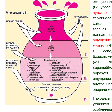
эмоциона
(
Ι∨
уровен
чувство 
терминоло
самая
главная 
данная н
ощуще
жизни:
«Я
Я, Госпо
базисным
(«Я лю
хороший!»
образует
ощущение
внутренне
энергию жи
Находяс
условиях
особенны