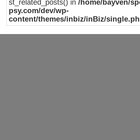
st_related_posts() in
/home/bayven/spe
psy.com/dev/wp-
content/themes/inbiz/inBiz/single.p