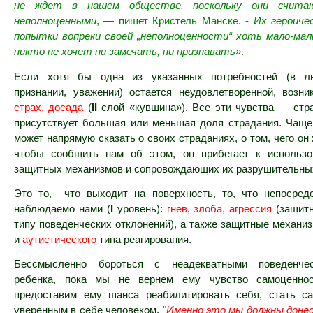
не ждет в нашем обществе, поскольку они считаю
неполноценными
, — пишет Кристель Манске. -
Их героиче
попытки вопреки своей „неполноценности“ хоть мало-мал
никто не хочет ни замечать, ни признавать»
.
Если хотя бы одна из указанных потребностей (в лю
признании, уважении) остается неудовлетворенной, возни
страх, досада
(
ΙΙ
слой «кувшина»). Все эти чувства — стр
присутствует большая или меньшая доля страдания. Чаще
может напрямую сказать о своих страданиях, о том, чего он 
чтобы сообщить нам об этом, он прибегает к использ
защитных механизмов и сопровождающих их разрушительны
Это то, что выходит на поверхность, то, что непосред
наблюдаемо нами (
Ι
уровень):
гнев, злоба, агрессия
(защит
типу поведенческих отклонений), а также защитные механи
и
аутистического
типа реагирования.
Бессмысленно бороться с неадекватными поведенче
ребенка, пока мы не вернем ему чувство самоценно
предоставим ему шанса реабилитировать себя, стать с
уверенным в себе человеком.
"
Именно это мы должны донес