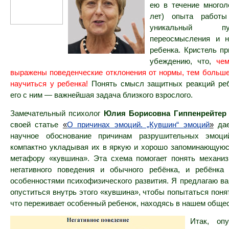
ею в течение многол
лет) опыта работы
уникальный п
переосмысления и н
ребенка. Кристель п
убеждению, что,
ч
ем
выражены поведенческие отклонения от нормы, тем больш
научиться у ребенка!
Понять смысл защитных реакций реб
его с ним — важнейшая задача близкого взрослого.
Замечательный психолог
Юлия Борисовна Гиппенрейтер
своей статье
«
О причинах эмоций. „Кувшин“ эмоций
»
да
научное обоснование причинам разрушительных эмоци
компактно укладывая их в яркую и хорошо запоминающую
метафору «кувшина». Эта схема помогает понять механи
негативного поведения и обычного ребёнка, и ребёнка
особенностями психофизического развития. Я предлагаю в
опуститься внутрь этого «кувшина», чтобы попытаться понят
что переживает особенный ребенок, находясь в нашем обще
Итак, оп