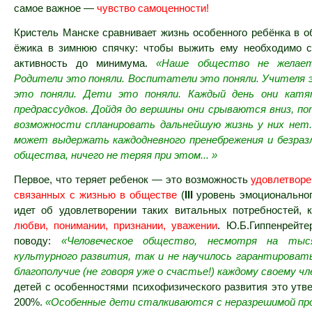
самое важное —
чувство самоценности!
Кристель Манске сравнивает жизнь особенного ребёнка в 
ёжика в зимнюю спячку: чтобы выжить ему необходимо с
активность до минимума.
«
Наше общество не желает
Родители это поняли. Воспитатели это поняли. Учителя 
это поняли. Дети это поняли. Каждый день они катя
предрассудков. Дойдя до вершины они срываются вниз, п
возможности спланировать дальнейшую жизнь у них нет.
может выдержать каждодневного пренебрежения и безраз
общества, ничего не теряя при этом... »
Первое, что теряет ребенок — это возможность
удовлетворе
связанных с жизнью в обществе
(
ΙΙ
Ι
уровень эмоционально
идет об удовлетворении таких витальных потребностей, к
любви, понимании, признании, уважении
.
Ю.Б.Гиппенрейте
поводу:
«Человеческое общество, несмотря на тыс
культурного развития, так и не научилось гарантироват
благополучие (не говоря уже о счастье!) каждому своему чл
детей с особенностями психофизического развития это утв
200%.
«Особенные дети сталкиваются с неразрешимой про