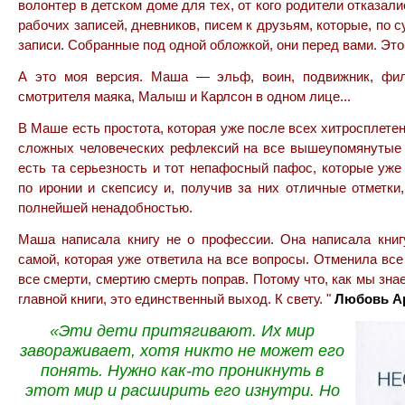
волонтер в детском доме для тех, от кого родители отказал
рабочих записей, дневников, писем к друзьям, которые, по с
записи. Собранные под одной обложкой, они перед вами. Это
А это моя версия.
Маша — эльф, воин, подвижник, фил
смотрителя маяка, Малыш и Карлсон в одном лице...
В Маше есть простота, которая уже после всех хитросплете
сложных человеческих рефлексий на все вышеупомянутые
есть та серьезность и тот непафосный пафос, которые уже
по иронии и скепсису и, получив за них отличные отметки
полнейшей ненадобностью.
Маша написала книгу не о профессии. Она написала книг
самой, которая уже ответила на все вопросы. Отменила все
все смерти, смертию смерть поправ. Потому что, как мы зна
главной книги, это единственный выход. К свету. "
Любовь А
«Эти дети притягивают. Их мир
завораживает, хотя никто не может его
понять. Нужно как-то проникнуть в
этот мир и расширить его изнутри. Но