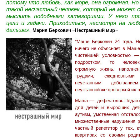
потому что любовь, как море, она огромная. Но
такой несчастный человек, который не может 
мыслить подобными категориями. У него про
цели и задачи. Приходиться, несмотря на люб
дальше».
Мария Беркович «Нестрашный мир»
"Маше Беркович 24 года. Н
ничего не объясняет в Маше
чистейшей условностью —
подростком, то челове
огромную жизнь, наполне
трудами, ежедневными 
неустанным добывани
неустанной же проверкой их н
Маша — дефектолог. Педагог,
для детей и выросших дет
аутизм, умственная отсталос
множественные нарушения 
частный репетитор у тех, к
квартирах со своими род