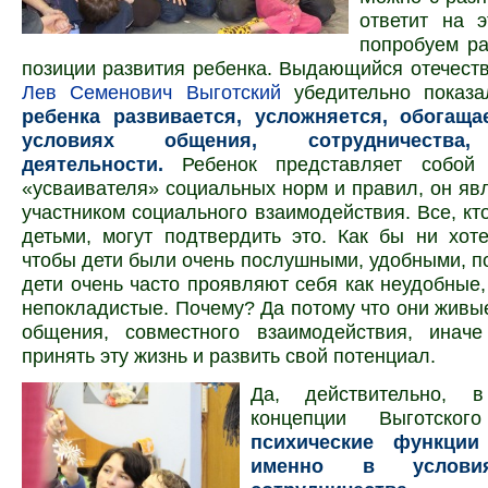
ответит на э
попробуем ра
позиции развития ребенка. Выдающийся отечест
Лев Семенович Выгот­ский
убедительно показ
ребенка развивается, усложняется, обогащ
условиях общения, сотрудничества,
деятельности.
Ребенок представляет собой
«усваивателя» социальных норм и правил, он яв
участником социального взаимодействия. Все, кт
детьми, могут подтвердить это. Как бы ни хот
чтобы дети были очень послушными, удобными, п
дети очень часто проявляют себя как неудобные
непокладистые. Почему? Да потому что они живые
общения, совместного взаимодействия, инач
принять эту жизнь и развить свой потенциал.
Да, действительно, в
концепции Выготс
психические функции
именно в услови