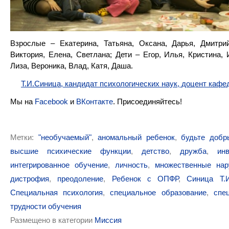
Взрослые – Екатерина, Татьяна, Оксана, Дарья, Дмитрий
Виктория, Елена, Светлана; Дети – Егор, Илья, Кристина, 
Лиза, Вероника, Влад, Катя, Даша.
Т.И.Синица, кандидат психологических наук, доцент каф
Мы на
Facebook
и
ВКонтакте
. Присоединяйтесь!
Метки:
"необучаемый"
,
аномальный ребенок
,
будьте добр
высшие психические функции
,
детство
,
дружба
,
ин
интегрированное обучение
,
личность
,
множественные нар
дистрофия
,
преодоление
,
Ребенок с ОПФР
,
Синица Т.И
Специальная психология
,
специальное образование
,
спе
трудности обучения
Размещено в категории
Миссия