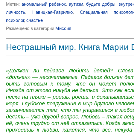
Метки:
аномальный ребенок
,
аутизм
,
будьте добры
,
внутре
личность
,
Навицкая-Гаврилко
,
Специальная психолог
психолог
,
счастье
Размещено в категории
Миссия
Нестрашный мир. Книга Марии 
«Должен ли педагог любить детей? Слов
«должен» — несочетаемые. Педагог должен дет
быть готовым к тому, что он может полюб
Иногда от этого никуда не деться. Это как есл
песке на пляже – роешь, роешь, и докапываешьс
моря. Глубокое погружение в мир другого челове
заканчивается тем, что ты упираешься в любо
делать – уже другой вопрос. Любовь – такая вещ
её, очень трудно от неё отказаться. Когда вме
приходишь к любви, кажется, что всё, некуда