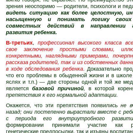
зрения неоспоримо — родители, психологи и пед
видеть ситуацию как более целостную, и
насыщенную и понимать логику своих
совместных действий в направлении г
развития ребенка.
В-третьих
,
профессионал высокого класса вс
свое заключение простыми словами, илл
конкретными, наглядными примерами, почерп
рассказа родителей, так и из собственных данн
в ходе обследования ребенка
.
Доказательно про
что его проблемы в обыденной жизни и в школе 
яслях и т.п.) — две стороны одной и той же мед
является
базовой причиной
,
в которой корен
препятствия к его нормальной адаптации.
Окажется, что эти препятствия появились
не в
назад; они постепенно вырастали вместе с реб
с периода его внутриутробного разви
формировании принимали участие как р
генетические предпосылки, так и изъяны воспитан