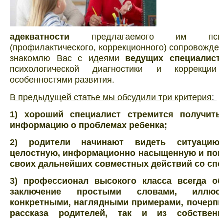
адекватности
предлагаемого им психол
(профилактического, коррекционного) сопровожде
знакомлю Вас с идеями
ведущих специалис
психологической диагностики и коррекц
особенностями развития.
В предыдущей статье мы обсудили три критерия
:
1) хороший специалист стремится получит
информацию о проблемах ребенка;
2) родители начинают видеть ситуаци
целостную, информационно насыщенную и по
своих дальнейших совместных действий со сп
3) профессионал высокого класса всегда о
заключение простыми словами, иллю
конкретными, наглядными примерами, почерп
рассказа родителей, так и из собств