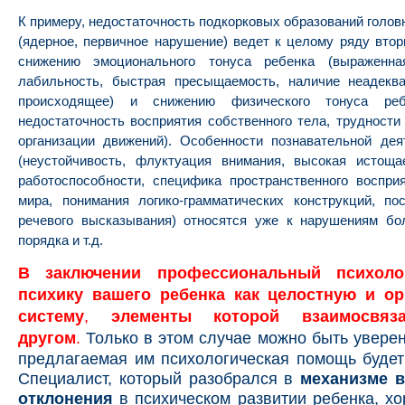
К примеру, недостаточность подкорковых образований головн
(ядерное, первичное нарушение) ведет к целому ряду вто
снижению эмоционального тонуса ребенка (выраженна
лабильность, быстрая пресыщаемость, наличие неадекв
происходящее) и снижению физического тонуса ребе
недостаточность восприятия собственного тела, трудности
организации движений). Особенности познавательной дея
(неустойчивость, флуктуация внимания, высокая истоща
работоспособности, специфика пространственного воспри
мира, понимания логико-грамматических конструкций, по
речевого высказывания) относятся уже к нарушениям бол
порядка и т.д.
В заключении профессиональный психоло
психику вашего ребенка как целостную и о
систему
,
элементы которой взаимосвяз
другом
.
Только в этом случае можно быть уверен
предлагаемая им психологическая помощь буде
Специалист, который разобрался в
механизме 
отклонения
в психическом развитии ребенка, х