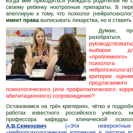
когда мне приходиться убеждать родителей не 
своему ребенку ноотропные препараты. В пер
апеллирую к тому, что психолог (нейропсихоло
имеет права
выписывать лекарства, но и ставить 
Думаю, пр
разобратьс
руководствовать
выбирая д
«проблемног
психоло
нейропсихоло
критерии оценки
предлага
психологического (или профилактического, корр
абилитационного) сопровождения?
Остановимся на трёх критериях, чётко и подроб
работах известного российского учёного, не
профессора кафедры клинической психо
А.В.Семенович
(«Эти невероятные
«Нейропсихологическая коррекция в детском в