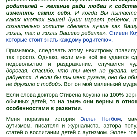
родителей – желание ради любви к собст
изменить самих себя.
И когда Вы пытаетес
каких кнопках Вашей души играет ребенок,
сознательно хотите сделать лучше как Ваш
жизнь, так и жизнь Вашего ребенка»
.
Стивен Ко
которые стоит знать каждому родителю».
Признаюсь, следовать этому нехитрому правил
так просто. Однако, если мне всё же удается с
недовольство и раздражение, случается ч
дорогая, спасибо, что ты меня не ругала, м
радуется. А если бы ты меня ругала, оно бы оби
не дружило с тобой».
Вот он мой маленький мудре
Если слова доктора Стивена Коуэна на 100% вер
обычных детей, то
на 150% они верны в отно
особенностями в развитии
.
Меня поразила история
Эллен Нотбом
,
мам
аутизмом, писателя и журналиста, автора поп
статей о воспитании детей с аутизмом. Эллен гов