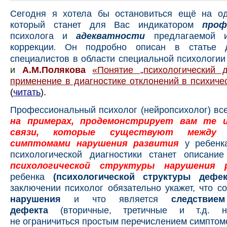
Сегодня я хотела бы остановиться ещё на од
который станет для Вас индикатором
проф
психолога и
адекватности
предлагаемой 
коррекции
Он подробно описан в статье д
.
специалистов в области специальной психологии
и
А.М.Полякова
«
Понятие „психологический д
применение в диагностике отклонений в психиче
(
читать
).
Профессиональный психолог (нейропсихолог) вс
на примерах, продемонстрирует вам те и
связи, которые существуют между 
симптомами нарушения развития
у ребенк
психологической диагностики станет
описание
психологической структуры нарушения
ребенка
(психологической структуры дефек
заключении психолог обязательно укажет, что с
нарушения
и что является
следствие
дефекта
(вторичные, третичные и т.д. на
не
ограничиться простым перечислением симптом