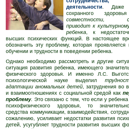
сотрудничества,
деятельности
. Даже 
сохранного здоро
совместности, сот
приводит к культурном
ребенка
, к недостаточ
высших психических функций. В настоящее в
обозначить эту проблему, которая проявляется 
обучении и трудности в поведении ребенка.
Однако необходимо рассмотреть и другие ситу
ситуация развития ребенка, имеющего значите
физического здоровья. И именно Л.С. Выгот­
психологической науке выделил
трудност
адаптации аномальных детей
, затруднения во 
и взаимоотношениях с социальной средой как
п
про­блему
.
Это связано с тем, что если у ребенк
психофизического здоровья, то значительн
средства комму­никации, взаимодействия, сотрудн
сожалению, усиливает недостатки развития пси
детей, усугубляет труд­но­сти развития высших 