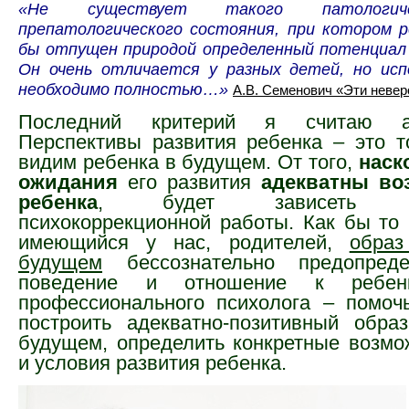
«Не существует такого патологич
препатологического состояния, при котором р
бы отпущен природой определенный потенциал 
Он очень отличается у разных детей, но исп
необходимо полностью…»
А.В. Семенович «Эти неве
Последний критерий я считаю ар
Перспективы развития ребенка – это т
видим ребенка в будущем. От того,
наск
ожидания
его развития
адекватны во
ребенка
, будет зависеть ус
психокоррекционной работы. Как бы то 
имеющийся у нас, родителей,
образ
будущем
бессознательно предопред
поведение и отношение к ребенк
профессионального психолога – помоч
построить адекватно-позитивный обра
будущем, определить конкретные возмож
и условия развития ребенка.