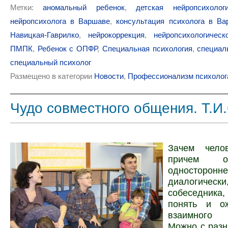
Метки:
аномальный ребенок
,
детская нейропсихолог
нейропсихолога в Варшаве
,
консультация психолога в Ва
Навицкая-Гаврилко
,
нейрокоррекция
,
нейропсихологичес
ПМПК
,
Ребенок с ОПФР
,
Специальная психология
,
специал
специальный психолог
Размещено в категории
Новости
,
Профессионализм психолог
Чудо совместного общения. Т.И
Зачем челов
причем о
одност
диалогическ
собеседника
понять и о
взаимного
Можно с разн