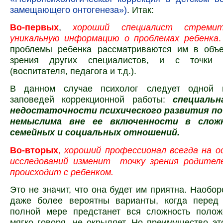
замещающего онтогенеза»)
.
Итак:
Во-первых
,
хороший специалист стремит
уникальную информацию о проблемах ребенка
.
проблемы ребенка рассматриваются им в объе
зрения других специалистов, и с точки
(воспитателя, педагога и т.д.).
В данном случае психолог следует одной 
заповедей коррекционной работы:
специальн
недостаточности психического развития по
немыслима вне ее включенности в слож
семейных и социальных отношений.
Во-вторых
,
хороший профессионал всегда на о
исследований изменит точку зрения родител
происходит с ребенком.
Это не значит, что она будет им приятна. Наобор
даже более вероятны варианты, когда перед
полной мере предстанет вся сложность положе
мягко говоря, не окрыляет. Но преимущество эт