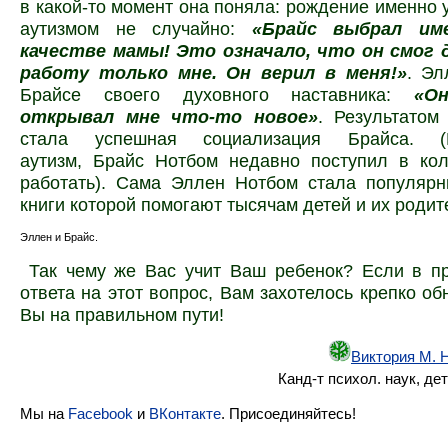
в какой-то момент она поняла: рождение именно у
аутизмом не случайно:
«Брайс выбрал им
качестве мамы! Это означало, что он смог
работу только мне. Он верил в меня!»
. Эл
Брайсе своего духовного наставника:
«О
открывал мне что-то новое»
. Результатом
стала успешная социализация Брайса. (
аутизм, Брайс Нотбом недавно поступил в ко
работать). Сама Эллен Нотбом стала популярн
книги которой помогают тысячам детей и их родит
Эллен и Брайс.
Так чему же Вас учит Ваш ребенок? Если в пр
ответа на этот вопрос, Вам захотелось крепко об
Вы на правильном пути!
Виктория М. 
Канд-т психол. наук, дет
Мы на
Facebook
и
ВКонтакте
. Присоединяйтесь!