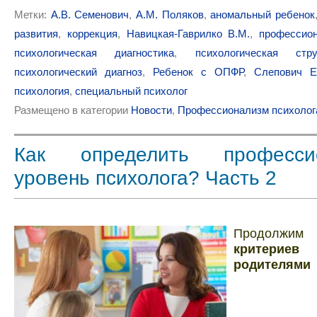
Метки:
А.В. Семенович
,
А.М. Поляков
,
аномальный ребенок
развития
,
коррекция
,
Навицкая-Гаврилко В.М.
,
профессио
психологическая диагностика
,
психологическая стр
психологический диагноз
,
Ребенок с ОПФР
,
Слепович Е
психология
,
специальный психолог
Размещено в категории
Новости
,
Профессионализм психолог
Как определить професси
уровень психолога? Часть 2
Продолжим
критери
родителями