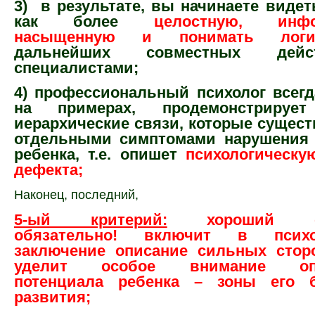
3)
в результате, вы начинаете виде
как более
целостную, инфо
насыщенную и понимать логи
дальнейших совместных дей
специалистами;
4) профессиональный психолог всегд
на примерах, продемонстриру
иерархические связи, которые сущес
отдельными симптомами нарушения 
ребенка, т.е. опишет
психологическу
дефекта;
Наконец, последний,
5-ый критерий:
хороший спе
обязательно! включит в психол
заключение описание с
ильных сторо
уделит особое внимание опр
потенциала ребенка – зоны его 
развития;