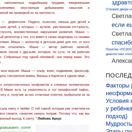
здравт
ь, наполненных подробными трудами, ежедневными
долениями, неустанным добыванием смыслов и
Отворяя двери н
анной же проверкой их на прочность.
Светла
— дефектолог. Педагог, психолог, нянька для детей и
если 
ших детей, у которых — аутизм, умственная отсталость,
оглухота, множественные нарушения развития. Маша —
Светла
ый репетитор у тех, кто живет в своих квартирах со своими
спасиб
елями. Маша — волонтер в детском доме для тех, от кого
тели отказались. Маша — автор рабочих записей,
Понятие «ПСИХО
иков, писем к друзьям, которые, по сути, те же рабочие
диагностике откл
и. Собранные под одной обложкой, они перед вами. Это
Алекса
.
 моя версия.
Маша — эльф, воин, подвижник, философ,
ПОСЛЕД
 дочь смотрителя маяка, Малыш и Карлсон в одном лице...
Факторы 
ех хитросплетенных конфликтов и сложных человеческих
В Маше есть та серьезность и тот непафосный пафос,
несформи
сису и, получив за них отличные отметки, выбросили их за
Условия 
у ребёнк
ала книгу о любви. О той самой, которая уже ответила на
все смерти, смертию смерть поправ. Потому что, как мы
подход)
венный выход. К свету. "
Любовь Аркус
Мудрость
ораживает, хотя
Этапы пр