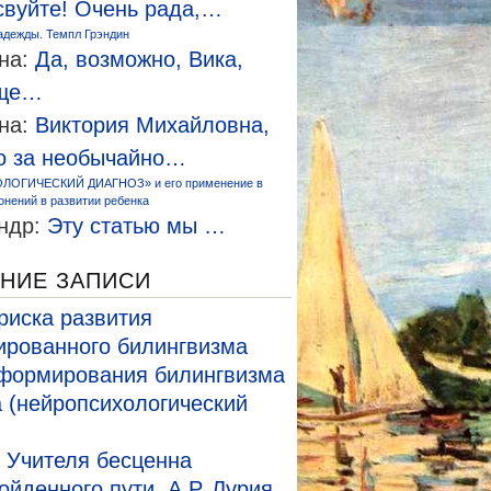
свуйте! Очень рада,…
адежды. Темпл Грэндин
на:
Да, возможно, Вика,
еще…
на:
Виктория Михайловна,
о за необычайно…
ЛОГИЧЕСКИЙ ДИАГНОЗ» и его применение в
онений в развитии ребенка
ндр:
Эту статью мы …
НИЕ ЗАПИСИ
риска развития
рованного билингвизма
формирования билингвизма
а (нейропсихологический
 Учителя бесценна
ойденного пути. А.Р. Лурия