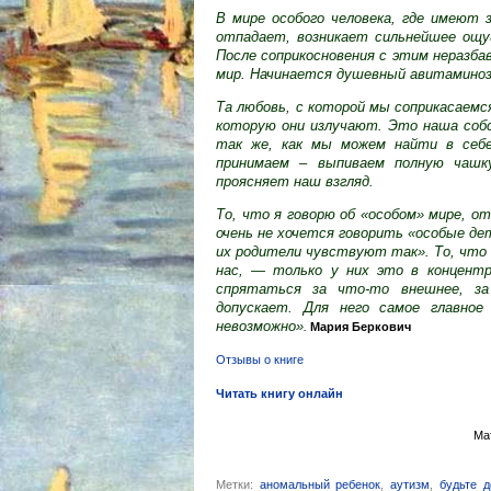
В мире особого человека, где имеют з
отпадает, возникает сильнейшее ощу
После соприкосновения с этим неразб
мир. Начинается душевный авитаминоз
Та любовь, с которой мы соприкасаемс
которую они излучают. Это наша собс
так же, как мы можем найти в себе
принимаем – выпиваем полную чашку
проясняет наш взгляд.
То, что я говорю об «особом» мире, о
очень не хочется говорить «особые де
их родители чувствуют так». То, что 
нас, — только у них это в концент
спрятаться за что-то внешнее, за
допускает. Для него самое главно
невозможно»
.
Мария Беркович
Отзывы о книге
Читать книгу онлайн
Ма
Метки:
аномальный ребенок
,
аутизм
,
будьте 