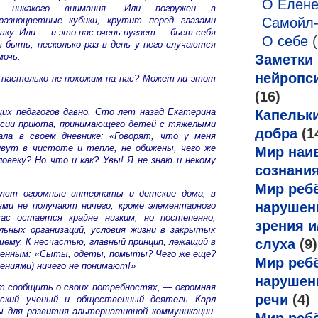
О Елен
с никакого внимания. Или погружен в
Самойл
азноцветные кубики, крутит перед глазами
шку. Или — и это нас очень пугает — бьет себя
О себе
(
т быть, несколько раз в день у него случаются
мочь.
Заметки
нейропс
 настолько не похожим на нас? Может ли этот
(16)
их педагогов давно. Сто лет назад Екатерина
Капельк
оссии приюта, принимающего детей с тяжелыми
добра
(1
ала в своем дневнике: «Говорят, что у меня
вут в чистоте и тепле, не обижены, чего же
Мир наи
овеку? Но что и как? Увы! Я не знаю и некому
сознани
Мир ребё
уют огромные интернаты и детские дома, в
нарушен
ми не получают ничего, кроме элементарного
час остается крайне низким, но постепенно,
зрения и
льных организаций, условия жизни в закрытых
ему. К несчастью, главный принцип, лежащий в
слуха
(9)
менным: «Сыты, одеты, помыты? Чего же еще?
Мир ребё
ениями) ничего не понимают!»
нарушен
т сообщить о своих потребностях, — огромная
речи
(4)
ский ученый и общественный деятель Карл
ы для развития альтернативной коммуникации.