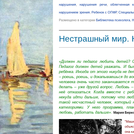
нарушения
,
нарушения речи
,
облегченная 
нарушением зрения
,
Ребенок с ОПФР
,
Специаль
Размещено в категории
Библиотека психолога
,
Н
Нестрашный мир. 
«Должен ли педагог любить детей? 
Педагог должен детей уважать. И б
ребёнка. Иногда от этого никуда не де
– роешь, роешь, и докапываешься до во
человека очень часто заканчивается 
делать – уже другой вопрос. Любовь –
неё отказаться. Когда вместе с реб
некуда идти дальше, потому что любо
такой несчастный человек, который
категориями. У него программа, пла
любовь, работать дальше».
Мария Берк
"Маш
объяс
она к