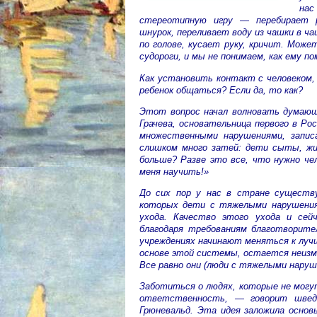
на
стереотипную игру — перебирает р
шнурок, переливает воду из чашки в ча
по голове, кусает руку, кричит. Може
судороги, и мы не понимаем, как ему по
Как установить контакт с человеком,
ребенок общаться? Если да, то как?
Этот вопрос начал волновать думающ
Грачева, основательница первого в Р
множественными нарушениями, запис
слишком много затей: дети сыты, жи
больше? Разве это все, что нужно чел
меня научить!»
До сих пор у нас в стране существ
которых дети с тяжелыми нарушения
ухода. Качество этого ухода и сей
благодаря требованиям благотворите
учреждениях начинают меняться к лучш
основе этой системы, остается неиз
Все равно они (люди с тяжелыми наруш
Заботиться о людях, которые не могу
ответственность, — говорит швед
Грюневальд. Эта идея заложила основ