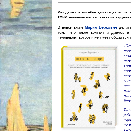
Методическое пособие для специалистов 
ТМНР (тяжелыми множественными нарушения
В новой книге
Мария Беркович
делить
том, «что такое контакт и диалог, 
человеком, который не умеет общаться т
«Эт
про
ст
нап
хот
со
всп
кот
нек
мыс
мн
бла
Ита
ре
нар
не 
угл