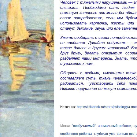
Человек с тяжелыми нарушениями — эт
слышать. Необходимо дать людям 
помощью которого они могли бы обща
своих потребностях, если мы будем
использовать карточки, жесты или 
станут дыхание, звуки или еле заметн
Уметь сообщать о своих потребностях 
не сводится. Давайте подумаем — ч
такое диалог с другим человеком? Бо
друг другу, делать открытия, ссор
разделяет наши интересы. Знать, что
и уважение к нам.
Общаясь с людьми, имеющими тяжел
составляет суть, ткань человеческо
радоваться, чувствовать себя пон
Никакие нарушения не могут помешать
Источник:
http://skifiabook.ru/store/psihologiya-me
Метки:
"необучаемый"
,
аномальный ребенок
,
а
особенного ребенка
,
глубокая умственная отст