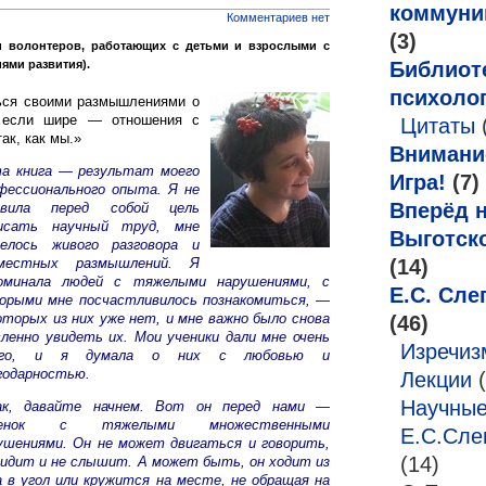
коммуни
Комментариев нет
(3)
и волонтеров, работающих с детьми и взрослыми с
ми развития).
Библиот
психоло
ся своими размышлениями о
а если шире — отношения с
Цитаты
ак, как мы.»
Внимани
а книга — результат моего
Игра!
(7)
фессионального опыта. Я не
Вперёд н
авила перед собой цель
исать научный труд, мне
Выготск
елось живого разговора и
(14)
вместных размышлений. Я
оминала людей с тяжелыми нарушениями, с
Е.С. Сле
орыми мне посчастливилось познакомиться, —
оторых из них уже нет, и мне важно было снова
(46)
ленно увидеть их. Мои ученики дали мне очень
Изречи
ого, и я думала о них с любовью и
годарностью.
Лекции
(
Научные
к, давайте начнем. Вот он перед нами —
бенок с тяжелыми множественными
Е.С.Сле
ушениями. Он не может двигаться и говорить,
(14)
видит и не слышит. А может быть, он ходит из
а в угол или кружится на месте, не обращая на