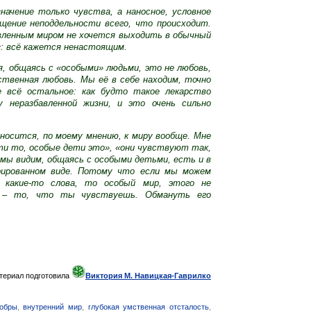
начение только чувства, а наносное, условное
щение неподдельности всего, что происходит.
авленным миром не хочется выходить в обычный
: всё кажется ненастоящим.
я, общаясь с «особыми» людьми, это не любовь,
твенная любовь. Мы её в себе находим, точно
 всё остальное: как будто такое лекарство
 неразбавленной жизни, и это очень сильно
тносится, по моему мнению, к миру вообще. Мне
ти то, особые дети это», «они чувствуют так,
мы видим, общаясь с особыми детьми, есть и в
рированном виде. Потому что если мы можем
 какие-то слова, то особый мир, этого не
е – то, что ты чувствуешь. Обмануть его
териал подготовила
Виктория М. Навицкая-Гаврилко
добры
,
внутренний мир
,
глубокая умственная отсталость
,