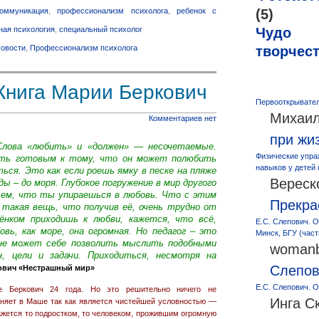
(5)
коммуникация
,
профессионализм психолога
,
ребенок с
Чудо
ная психология
,
специальный психолог
творчес
овости
,
Профессионализм психолога
Книга Марии Беркович
Первооткрывател
Михаил
Комментариев нет
при жи
Слова «любить» и «должен» — несочетаемые.
Физические упра
ыть готовым к тому, что он может полюбить
навыков у детей
ться. Это как если роешь ямку в песке на пляже
Вереск
ды – до моря. Глубокое погружение в мир другого
тем, что ты упираешься в любовь. Что с этим
Прекра
 такая вещь, что получив её, очень трудно от
ёнком приходишь к любви, кажется, что всё,
Е.С. Слепович. О
вь, как море, она огромная. Но педагог – это
Минск, БГУ (част
 не может себе позволить мыслить подобными
womanb
н, цели и задачи. Приходиться, несмотря на
Слепо
ович «Нестрашный мир»
Е.С. Слепович. О
е Беркович 24 года. Но это решительно ничего не
Инга С
няет в Маше так как является чистейшей условностью —
ажется то подростком, то человеком, прожившим огромную