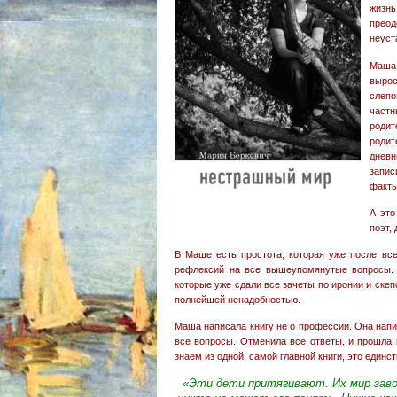
жизн
прео
неуст
Маша 
вырос
слеп
частн
родит
роди
дневн
запис
факты
А это
поэт,
В Маше есть простота, которая уже после вс
рефлексий на все вышеупомянутые вопросы. 
которые уже сдали все зачеты по иронии и скеп
полнейшей ненадобностью.
Маша написала книгу не о профессии. Она напис
все вопросы. Отменила все ответы, и прошла 
знаем из одной, самой главной книги, это единст
«Эти дети притягивают. Их мир зав