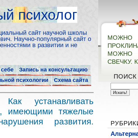
й психолог
циальный сайт научной школы
МОЖН
ич. Научно-популярный сайт о
енностями в развитии и не
ПРОКЛИ
МОЖНО 
СВЕЧКУ. 
 себе
Запись на консультацию
ПОИСК
льной психологии
Схема сайта
Как устанавливать
и, имеющими тяжелые
нарушения развития.
РУБРИК
Альтерн