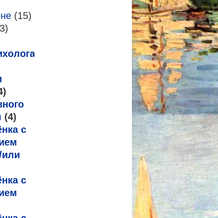
е
-не
(15)
3)
ихолога
и
4)
вного
я
(4)
нка с
ием
/или
нка с
ием