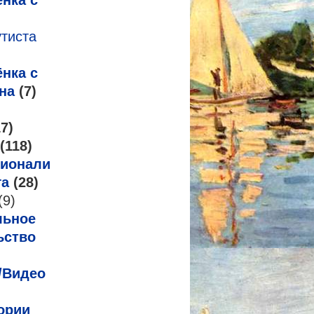
нка с
утиста
нка с
на
(7)
7)
(118)
ионализм
га
(28)
(9)
льное
ьство
/Видео
ории