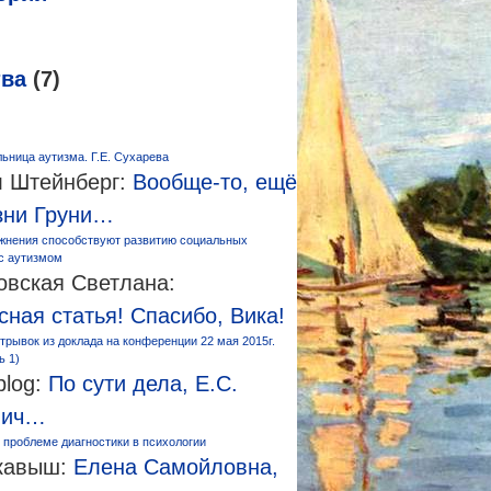
тва
(7)
ьница аутизма. Г.Е. Сухарева
 Штейнберг:
Вообще-то, ещё
зни Груни…
жнения способствуют развитию социальных
 с аутизмом
овская Светлана:
сная статья! Спасибо, Вика!
трывок из доклада на конференции 22 мая 2015г.
ь 1)
log:
По сути дела, Е.С.
вич…
 проблеме диагностики в психологии
кавыш:
Елена Самойловна,