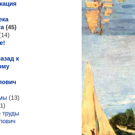
кация
ека
га
(45)
(14)
е!
азад к
ому
пович
змы
(13)
1)
 труды
пович