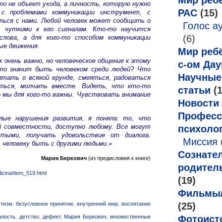
Мир ребё
о не объект ухода, а личность, которую нужно
РАС
(15)
с проблемами коммуникации инструмент, с
ться с нами. Любой человек может сообщить о
Голос а
 чуткими к его сигналам. Кто-то научится
(6)
слова, а для кого-то способом коммуникации
ые движения.
Мир ребё
очень важно, но человеческое общение к этому
с-ом Дау
то значит быть человеком среди людей? Что
Научные
лтать о всякой ерунде, смеяться, радоваться
иться, молчать вместе. Видеть, что кто-то
статьи
(1
 мы для кого-то важны. Чувствовать внимание
Новости
Професс
ые нарушения развития, я поняла: то, что
й совместности, доступно любому. Все могут
психоло
ятыми, получать удовольствие от диалога.
Миссия
 человеку быть с другими людьми.»
Сознате
Мария Беркович
(из предисловия к книге)
родител
dicina/item_519.html
(19)
Фильмы
(25)
утизм
,
безусловное принятие
,
внутренний мир
,
воспитание
Фотоист
алость
,
детство
,
дефект
,
Мария Беркович
,
множественные