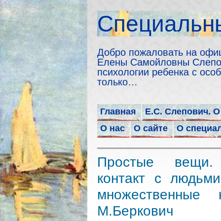
Cпециальны
Добро пожаловать на офи
Елены Самойловны Слепов
психологии ребенка с особ
только…
Главная
Е.С. Слепович. О
О нас
О сайте
О специа
Простые вещи. 
контакт с людьм
множественные 
М.Беркович