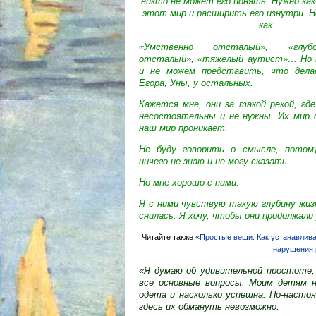
никто не может его понять. Нужно как
этот мир и расширить его изнутри. Н
как.
«Умственно отсталый», «глуб
отсталый», «тяжелый аутист»…
Но 
и не можем представить, что дела
Егора, Уны, у остальных.
Кажется мне, они за такой рекой, гд
несостоятельны и не нужны.
Их мир 
наш мир проникает.
Не буду говорить о смысле, потом
ничего не знаю и не могу сказать.
Но мне хорошо с ними.
Я с ними чувствую такую глубину жизн
снилась.
Я хочу, чтобы они продолжали
Читайте также
«Простые вещи. Как устанавлив
нарушения 
«Я думаю об удивительной простоте,
все основные вопросы. Моим детям н
одета и насколько успешна. По-насто
здесь их обмануть невозможно.