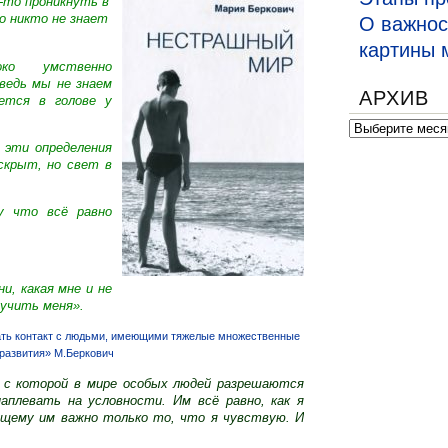
-то проникнуть в
о никто не знает
О важнос
картины 
око умственно
ведь мы не знаем
АРХИВ
ется в голове у
Архив
е эти определения
скрыт, но свет в
у что всё равно
и, какая мне и не
 учить меня».
ать контакт с людьми, имеющими тяжелые множественные
развития» М.Беркович
 с которой в мире особых людей разрешаются
аплевать на условности. Им всё равно, как я
ящему им важно только то, что я чувствую. И