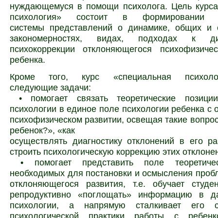
нуждающемуся в помощи психолога. Цель курса
психология» состоит в формировании 
системы представлений о динамике, общих и 
закономерностях, видах, подходах к ди
психокоррекции отклоняющегося психофизичес
ребенка.
Кроме того, курс «специальная психоло
следующие задачи:
 • помогает связать теоретические позици
психологии в единое поле психологии ребенка с 
психофизическом развитии, освещая такие вопросы
ребенок?», «как
осуществлять диагностику отклонений в его ра
строить психологическую коррекцию этих отклоне
 • помогает представить поле теоретичес
необходимых для постановки и осмысления проб
отклоняющегося развития, т.е. обучает студе
репродуктивно «поглощать» информацию в д
психологии, а напрямую сталкивает его 
психологической практики работы с ребен