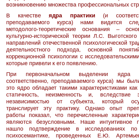
возникновению множества профессиональных стр
В качестве
ядра практики
(и соответс
преподаваемого курса) нами видится сл
методолого-теоретические основания – осн
культурно-исторической теории Л.С. Выготского
направлений отечественной психологической тра
деятельностного подхода, основной поняти
коррекционной психологии с исследовательским
которые привели к его появлению.
При первоначальном выделении ядра п
соответственно, преподаваемого курса) мы был
это ядро обладает такими характеристиками как 
статичность, неизменность и, вследствие 
независимостью от субъекта, который ос
транслирует эту практику. Однако опыт преп
работы показал, что перечисленные характери
являются безусловными. Наше интуитивное 
нашло подтверждение в исследованиях по 
психосемантике, проведенных Е.Ю. Артемье