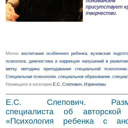
понимание
присутствует к
творчество.
Метки:
воспитание особенного ребенка
,
вузовская подгот
психолога
,
диагностика и коррекция напушений в развитии
метку
,
методика преподавания специальной психологии
Специальная психология
,
специальное образование
,
специа
Размещено в категории
Е.С. Слепович
,
Изречизмы
Е.С. Слепович. Размы
специалиста об авторской 
«Психология ребенка с ан