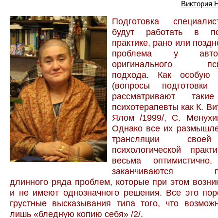
Виктория 
Подготовка специалис
будут работать в пси
практике, рано или поздн
проблема у авто
оригинального псих
подхода. Как особую 
(вопросы подготовки 
рассматривают таки
психотерапевты как К. Вит
Ялом /1999/, С. Менухи
Однако все их размышле
трансляции своей
психологической практи
весьма оптимистично
заканчиваются про
длинного ряда проблем, которые при этом возни
и не имеют однозначного решения. Все это по
грустные высказывания типа того, что возмож
лишь «бледную копию себя» /2/.