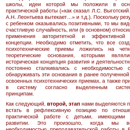
школы, идеи которой мы положили в осн
практической работы («как сказал Л.С. Выготский
А.Н. Леонтьева вытекает…» и т.д.). Поскольку ре
с ребенком оказывались позитивными, то мы вид
счастливую случайность, или (в основном) относи
применения авторитетной и эффективной т
концепции. Необходимо отметить, что все соз
психотехнические приемы ложились на четк
теоретические основания, которыми являли
историческая концепция развития и деятельност
постоянно сталкивались с необходимостью с
обнаруживать эти основания в ранее полученно
освоенных психотехнических приемах, а также при
в систему согласно выделенным систем
принципам.
Как следующий,
второй, этап
нами выделяются п
встать в рефлексивную позицию по отнош
практической работе с детьми, имеющими 
развитии. Это произошло, когда мы вс
необходимостью преподавательской работы в 