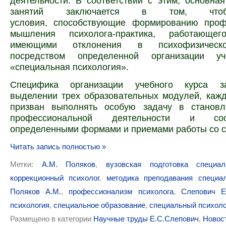
деятельности. В соответствии с этим, основна
занятий заключается в том, что
условия, способствующие формированию проф
мышления психолога-практика, работающе
имеющими отклонения в психофизическо
посредством определенной организации уч
«специальная психология».
Специфика организации учебного курса з
выделении трех образовательных модулей, каж
призван выполнять особую задачу в становл
профессиональной деятельности и
со
определенными формами и приемами работы со с
Читать запись полностью »
Метки:
А.М. Поляков
,
вузовская подготовка специал
коррекционный психолог
,
методика преподавания специа
Поляков А.М.
,
профессионализм психолога
,
Слепович Е
психология
,
специальное образование
,
специальный психоло
Размещено в категории
Научные труды Е.С.Слепович
,
Новос