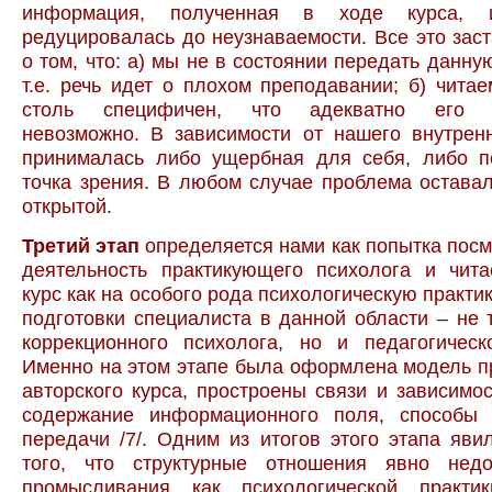
информация, полученная в ходе курса, 
редуцировалась до неузнаваемости. Все это зас
о том, что: а) мы не в состоянии передать данн
т.е. речь идет о плохом преподавании; б) чита
столь специфичен, что адекватно его т
невозможно. В зависимости от нашего внутрен
принималась либо ущербная для себя, либо 
точка зрения. В любом случае проблема остава
открытой.
Третий этап
определяется нами как попытка посм
деятельность практикующего психолога и чит
курс как на особого рода психологическую практик
подготовки специалиста в данной области – не 
коррекционного психолога, но и педагогическ
Именно на этом этапе была оформлена модель 
авторского курса, простроены связи и зависимос
содержание информационного поля, способы
передачи /7/. Одним из итогов этого этапа яви
того, что структурные отношения явно нед
промысливания как психологической практи