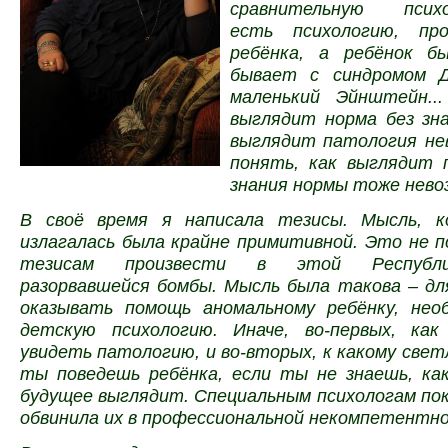
сравнительную пси
есть психологию, пр
ребёнка, а ребёнок б
бывает с синдромом Д
маленький Эйнштейн..
выглядит норма без зна
выглядит патология нев
понять, как выглядит 
знания нормы тоже нево
В своё время я написала тезисы. Мысль, к
излагалась была крайне примитивной. Это не 
тезисам произвести в этой Республ
разорвавшейся бомбы. Мысль была такова – дл
оказывать помощь аномальному ребёнку, нео
детскую психологию. Иначе, во-первых, ка
увидеть патологию, и во-вторых, к какому све
ты поведешь ребёнка, если ты не знаешь, ка
будущее выглядит.
Специальным психологам пок
обвинила их в профессиональной некомпетентно