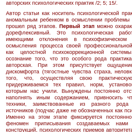
авторских психологических практик /2; 5; 15/.
Автор статьи как носитель психологической пра
аномальным ребенком в осмыслении проблемы 
прошел ряд этапов.
Первый этап
можно охаракт
дорефлексивный. Это психологическая рабо
имеющими отклонения в психофизическом 
осмысления процесса своей профессиональной
как целостной психокоррекционной системы
осознание того, что это особого рода практик
авторская. При этом присутствует ощущени
дискомфорта (тягостные чувства страха, неловко
того, что, осуществляя свою практическу
придерживаемся тех правил, норм, установок
которым нас учили. Вынуждены постоянно отст
наполнять иным содержанием, привносить ч
техники, заимствованные из разного рода 
источников (подчас даже не обозначенных как пси
Именно на этом этапе фиксируется постоянн
феномен приписывания создаваемых нами т
конструкций, психологических приемов авторитет