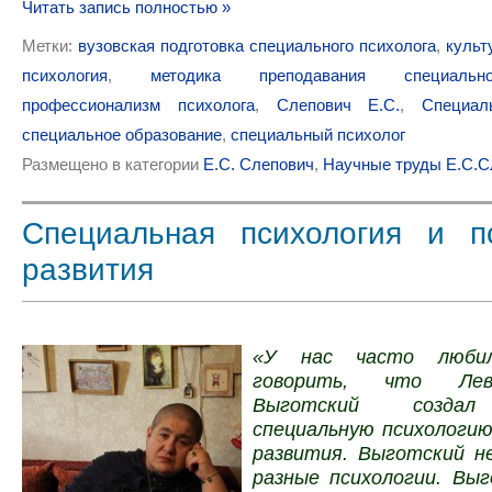
Читать запись полностью »
Метки:
вузовская подготовка специального психолога
,
культ
психология
,
методика преподавания специальн
профессионализм психолога
,
Слепович Е.С.
,
Специал
специальное образование
,
специальный психолог
Размещено в категории
Е.С. Слепович
,
Научные труды Е.С.С
Специальная психология и п
развития
«У нас часто люби
говорить, что Лев
Выготский создал
специальную психологию
развития. Выготский не
разные психологии. Выг