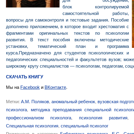
для обсуждения,
блок
контролируемой
самостоятельной работы,
вопросы для самоконтроля и тестовые задания. Пособие
дополнено приложением, в которое входит хрестоматия с
фрагментами оригинальных текстов по психологии
развития. В текст пособия включены методические
установки, тематический план и программа
курса.Предназначено для студентов психологических и
педагогических специальностей и факультетов вузов; мож
широкому кругу специалистов — психологам, педагогам, соц
СКАЧАТЬ КНИГУ
Мы на
Facebook
и
ВКонтакте
.
Метки:
А.М. Поляков
,
аномальный ребенок
,
вузовская подгот
психолога
,
методика преподавания специальной психолог
профессионализм психолога
,
психология развития
Специальная психология
,
специальный психолог
Размещено в категории
Библиотека психолога
,
Е.С. Сле