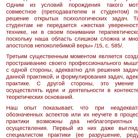
Одним из условий порождения такого мот
совместное (преподавателем и студентом) 
решение открытых психологических задач. Т
студентам не передается «жесткая увереннос
технике, ни в своем понимании терапевтическ
поскольку наша область слишком сложна и мно
апостолов непоколебимой веры» /15, с. 585/.
Третьим существенным моментом является созд
простраиванию своего профессионального мышл
с одной стороны, адекватно для решения зада
данной практикой, и формулирования задач, аде
практике. С другой стороны, это умение
осуществлять идеи и деятельности в контекст
теоретических оснований.
Наш опыт показывает, что при неадекват
обозначенных аспектов или их неучете в проце
практики возможны два неблагоприятных
осуществления. Первый из них даже выгляд
специалистом практики (ее разрушение, реду