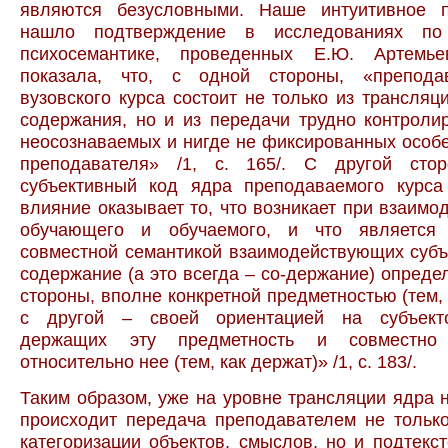
являются безусловными. Наше интуитивное 
нашло подтверждение в исследованиях по 
психосемантике, проведенных Е.Ю. Артемье
показала, что, с одной стороны, «препода
вузовского курса состоит не только из трансляц
содержания, но и из передачи трудно контроли
неосознаваемых и нигде не фиксированных особ
преподавателя» /1, с. 165/. С другой сто
субъективный код ядра преподаваемого курса
влияние оказывает то, что возникает при взаимо
обучающего и обучаемого, и что является
совместной семантикой взаимодействующих субъ
содержание (а это всегда – со-держание) определ
стороны, вполне конкретной предметностью (тем, 
с другой – своей ориентацией на субъекто
держащих эту предметность и совместно
относительно нее (тем, как держат)» /1, с. 183/.
Таким образом, уже на уровне трансляции ядра 
происходит передача преподавателем не тольк
категоризации объектов, смыслов, но и подтекс