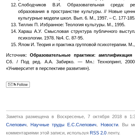
Слободчиков В.И. Образовательная среда: ре
образования в пространстве культуры. // Новые ценн
культурные модели школ. Вып. 6. М., 1997. – С. 177-185
Тиллих П. Избранное: Теология культуры. М., 1995.
Хараш А.У. Смысловая структура публичного выступ
психологии. 1978. №4. С. 87-95.
Ялом И. Теория и практика групповой психотерапии. М.,
Источник:
Образовательные практики: амплификация 
Сб. / Под ред. А.А. Забирко. — Мн.: Технопринт, 20
«Университет в перспективе развития»).
Follow
Заметка размещена в Воскресенье, 7 октября 2018 в 1:
Слепович
,
Научные труды Е.С.Слепович
,
Новости
. Вы м
комментариями этой записи, используя
RSS 2.0
ленту.