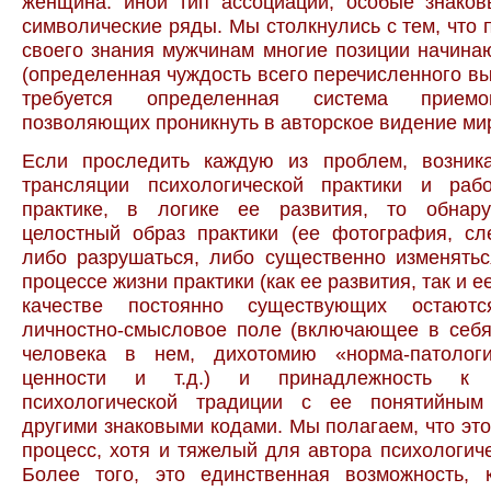
женщина: иной тип ассоциаций, особые знаков
символические ряды. Мы столкнулись с тем, что 
своего знания мужчинам многие позиции начина
(определенная чуждость всего перечисленного вы
требуется определенная система приемо
позволяющих проникнуть в авторское видение ми
Если проследить каждую из проблем, возни
трансляции психологической практики и ра
практике, в логике ее развития, то обнару
целостный образ практики (ее фотография, сл
либо разрушаться, либо существенно изменятьс
процессе жизни практики (как ее развития, так и е
качестве постоянно существующих остают
личностно-смысловое поле (включающее в себя
человека в нем, дихотомию «норма-патологи
ценности и т.д.) и принадлежность к о
психологической традиции с ее понятийным
другими знаковыми кодами. Мы полагаем, что эт
процесс, хотя и тяжелый для автора психологиче
Более того, это единственная возможность, 