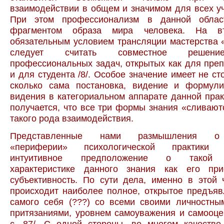
взаимодействии в общем и значимом для всех уч
При этом профессионализм в данной област
фрагментом образа мира человека. На в
обязательным условием трансляции мастерства «
следует считать совместное решени
профессиональных задач, открытых как для преп
и для студента /8/. Особое значение имеет не ст
сколько сама постановка, видение и формули
видения в категориальном аппарате данной прак
получается, что все три формы знания «сливают
такого рода взаимодействия.
Представленные нами размышления о
«периферии» психологической практики 
интуитивное предположение о такой к
характеристике данного знания как его при
субъективность. По сути дела, именно в этой 
происходит наиболее полное, открытое предъя
самого себя (???) со всеми своими личностны
притязаниями, уровнем самоуважения и самооценк
с. 87/. С одной стороны, во многом качество