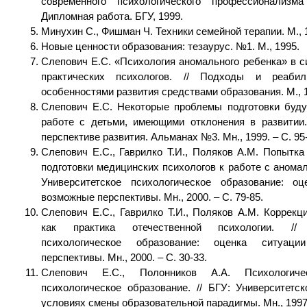
современного психологического профессионализм
Дипломная работа. БГУ, 1999.
Минухин С., Фишман Ч. Техники семейной терапии. М., 
Новые ценности образования: тезаурус. №1. М., 1995.
Слепович Е.С. «Психология аномального ребенка» в с
практических психологов. // Подходы и реаби
особенностями развития средствами образования. М., 19
Слепович Е.С. Некоторые проблемы подготовки буду
работе с детьми, имеющими отклонения в развитии.
перспективе развития. Альманах №3. Мн., 1999. – С. 95
Слепович Е.С., Гаврилко Т.И., Поляков А.М. Попытк
подготовки медицинских психологов к работе с аномал
Университетское психологическое образование: о
возможные перспективы. Мн., 2000. – С. 79-85.
Слепович Е.С., Гаврилко Т.И., Поляков А.М. Коррекц
как практика отечественной психологии. // 
психологическое образование: оценка ситуац
перспективы. Мн., 2000. – С. 30-33.
Слепович Е.С., Полонников А.А. Психологич
психологическое образование. // БГУ: Университетс
условиях смены образовательной парадигмы. Мн., 1997.