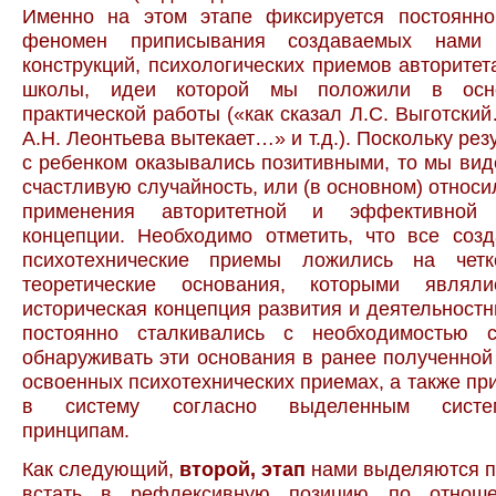
Именно на этом этапе фиксируется постоянн
феномен приписывания создаваемых нами т
конструкций, психологических приемов авторитет
школы, идеи которой мы положили в осн
практической работы («как сказал Л.С. Выготский
А.Н. Леонтьева вытекает…» и т.д.). Поскольку ре
с ребенком оказывались позитивными, то мы вид
счастливую случайность, или (в основном) относи
применения авторитетной и эффективной т
концепции. Необходимо отметить, что все соз
психотехнические приемы ложились на четк
теоретические основания, которыми являли
историческая концепция развития и деятельност
постоянно сталкивались с необходимостью с
обнаруживать эти основания в ранее полученно
освоенных психотехнических приемах, а также при
в систему согласно выделенным систем
принципам.
Как следующий,
второй, этап
нами выделяются п
встать в рефлексивную позицию по отнош