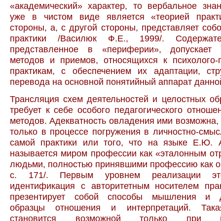
«академический» характер, то вербальное зна
уже в чистом виде является «теорией практ
стороны, а, с другой стороны, представляет соб
практики /Василюк Ф.Е., 1999/. Содержате
представленное в «периферии», допускает 
методов и приемов, относящихся к психолого-
практикам, с обеспечением их адаптации, стр
перевода на основной понятийный аппарат данной
Трансляция схем деятельностей и целостных об
требует к себе особого педагогического отноше
методов. Адекватность овладения ими возможна, 
только в процессе погружения в личностно-смыс
самой практики или того, что на языке Е.Ю. 
называется миром профессии как «эталонным о
людьми, полностью принявшими профессию как об
с. 171/. Первым уровнем реализации эт
идентификация с авторитетным носителем прак
презентирует собой способы мышления и де
образцы отношения и интерпретаций. Така
становится возможной только при н