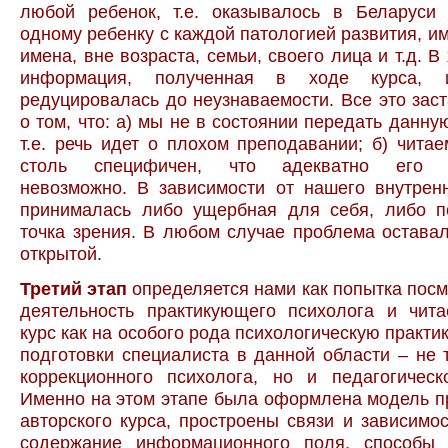
любой ребенок, т.е. оказывалось в Беларуси
одному ребенку с каждой патологией развития, 
имена, вне возраста, семьи, своего лица и т.д. 
информация, полученная в ходе курса, 
редуцировалась до неузнаваемости. Все это зас
о том, что: а) мы не в состоянии передать данн
т.е. речь идет о плохом преподавании; б) чита
столь специфичен, что адекватно его т
невозможно. В зависимости от нашего внутрен
принималась либо ущербная для себя, либо 
точка зрения. В любом случае проблема остава
открытой.
Третий этап
определяется нами как попытка посм
деятельность практикующего психолога и чит
курс как на особого рода психологическую практик
подготовки специалиста в данной области – не 
коррекционного психолога, но и педагогическ
Именно на этом этапе была оформлена модель 
авторского курса, простроены связи и зависимос
содержание информационного поля, способы