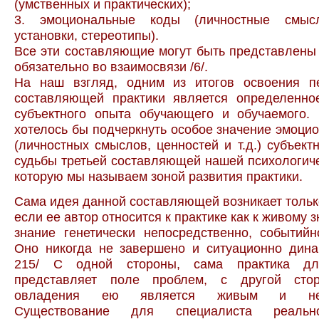
(умственных и практических);
3. эмоциональные коды (личностные смысл
установки, стереотипы).
Все эти составляющие могут быть представлены 
обязательно во взаимосвязи /6/.
На наш взгляд, одним из итогов освоения п
составляющей практики является определенное
субъектного опыта обучающего и обучаемого.
хотелось бы подчеркнуть особое значение эмоци
(личностных смыслов, ценностей и т.д.) субъект
судьбы третьей составляющей нашей психологиче
которую мы называем зоной развития практики.
Сама идея данной составляющей возникает только
если ее автор относится к практике как к живому
знание генетически непосредственно, событийн
Оно никогда не завершено и ситуационно динам
215/ С одной стороны, сама практика д
представляет поле проблем, с другой стор
овладения ею является живым и нез
Существование для специалиста реально