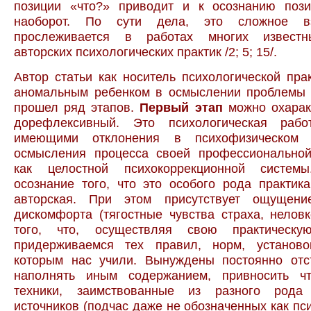
позиции «что?» приводит и к осознанию пози
наоборот. По сути дела, это сложное вз
прослеживается в работах многих известн
авторских психологических практик /2; 5; 15/.
Автор статьи как носитель психологической пра
аномальным ребенком в осмыслении проблемы 
прошел ряд этапов.
Первый этап
можно охаракт
дорефлексивный. Это психологическая рабо
имеющими отклонения в психофизическом 
осмысления процесса своей профессиональной
как целостной психокоррекционной системы
осознание того, что это особого рода практик
авторская. При этом присутствует ощущени
дискомфорта (тягостные чувства страха, неловко
того, что, осуществляя свою практическу
придерживаемся тех правил, норм, установок
которым нас учили. Вынуждены постоянно отст
наполнять иным содержанием, привносить ч
техники, заимствованные из разного рода 
источников (подчас даже не обозначенных как пси