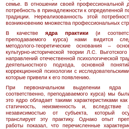
семье. В отношении своей профессиональной д
потребность в принадлежности к определенной п
традиции. Нереализованность этой потребнос
возникновению множества профессиональных стр
В качестве
ядра практики
(и соответс
преподаваемого курса) нами видится сл
методолого-теоретические основания – осн
культурно-исторической теории Л.С. Выготского
направлений отечественной психологической тра
деятельностного подхода, основной поняти
коррекционной психологии с исследовательским
которые привели к его появлению.
При первоначальном выделении ядра п
соответственно, преподаваемого курса) мы был
это ядро обладает такими характеристиками как 
статичность, неизменность и, вследствие 
независимостью от субъекта, который ос
транслирует эту практику. Однако опыт преп
работы показал, что перечисленные характери