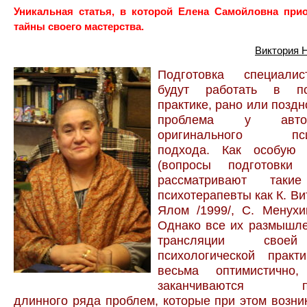
Уникальная статья, в которой Елена Самойловна прио
тайны своего мастерства.
Виктория 
Подготовка специалис
будут работать в пси
практике, рано или поздн
проблема у авто
оригинального псих
подхода. Как особую 
(вопросы подготовки 
рассматривают таки
психотерапевты как К. Вит
Ялом /1999/, С. Менухи
Однако все их размышле
трансляции своей
психологической практи
весьма оптимистично
заканчиваются про
длинного ряда проблем, которые при этом возни