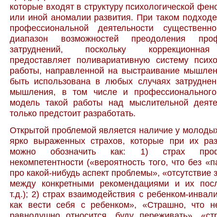
которые входят в структуру психологической фен
или иной аномалии развития. При таком подходе
профессиональной деятельности существенн
диапазон возможностей преодоления проф
затруднений, поскольку коррекционная
предоставляет поливариативную систему психо
работы, направленной на выстраивание мышлен
быть использована в любых случаях затруднен
мышления, в том числе и профессиональног
модель такой работы над мыслительной деят
только предстоит разработать.
Открытой проблемой является наличие у молоды
ярко выраженных страхов, которые при их раз
можно обозначить как: 1) страх профе
некомпетентности («вероятность того, что без «п
про какой-нибудь аспект проблемы», «отсутствие 
между конкретными рекомендациями и их пос
т.д.); 2) страх взаимодействия с ребенком-инвал
как вести себя с ребенком», «Страшно, что н
равнодушно относится, буду переживать», «ст