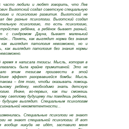
с часто любили и любят говорить, что Лев
ович Выготский создал советскую специальную
логию и психологию развития. Выготский не
вал две разные психологии. Выготский создал
ительную психологию, то есть психологию,
стройство ребёнка, а ребёнок бывает разный,
ет с синдромом Дауна, бывает маленький
ейн... Понять, как выглядит норма без знания
 как выглядит патология невозможно, но и
ь, как выглядит патология без знания нормы
невозможно.
ё время я написала тезисы. Мысль, которая в
злагалась была крайне примитивной. Это не
шало этим тезисам произвести в этой
блике эффект разорвавшейся бомбы. Мысль
такова – для того, чтобы оказывать помощь
льному ребёнку, необходимо знать детскую
логию. Иначе, во-первых, как ты сможешь
акому светлому будущему ты поведешь ребёнка,
е будущее выглядит.
Специальным психологам
ессиональной некомпетентности...
изменилась. Специальные психологи не знают
логи не знают специальной психологии. И вот
я вообще никуда не идёт, заставило меня