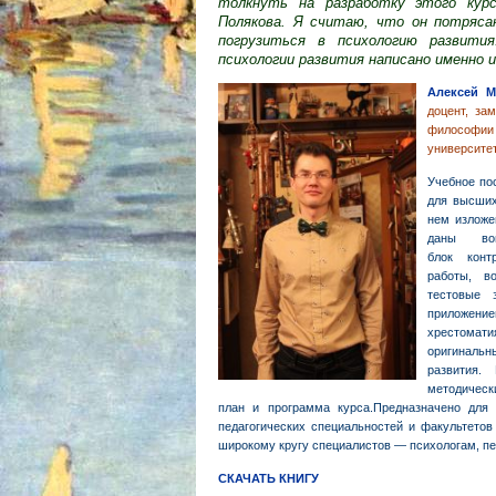
толкнуть на разработку этого кур
Полякова. Я считаю, что он потряса
погрузиться в психологию развития
психологии развития написано именно и
Алексей М
доцент, за
философии
университет
Учебное по
для высш
нем изложе
даны во
блок
конт
работы, в
тестовые 
приложен
хресто
оригиналь
развития.
методическ
план и программа курса.Предназначено для 
педагогических специальностей и факультетов
широкому кругу специалистов — психологам, пе
СКАЧАТЬ КНИГУ