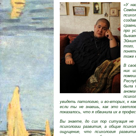
«У на
Семён
психо
созда
сравн
про у
быва
Эйншт
того,
понят
тоже 
В сво
них и
поме
Респу
была 
анома
психо
увидеть патологию, и во-вторых, к к
если ты не знаешь, как это светло
показалось, что я обвинила их в проф
Вы знаете, до сих пор ситуация не 
психологии развития, а общие психо
ощущение, что психология развити