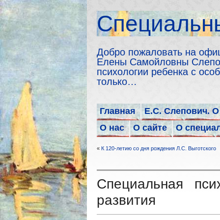
Cпециальны
Добро пожаловать на офи
Елены Самойловны Слепов
психологии ребенка с особ
только…
Главная
Е.С. Слепович. О
О нас
О сайте
О специа
«
К 120-летию со дня рождения Л.С. Выготского
Специальная пси
развития