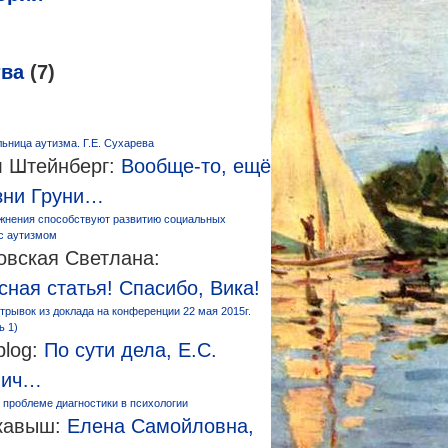
тва
(7)
ьница аутизма. Г.Е. Сухарева
 Штейнберг:
Вообще-то, ещё
зни Груни…
жнения способствуют развитию социальных
 с аутизмом
овская Светлана:
сная статья! Спасибо, Вика!
трывок из доклада на конференции 22 мая 2015г.
ь 1)
log:
По сути дела, Е.С.
вич…
 проблеме диагностики в психологии
кавыш:
Елена Самойловна,