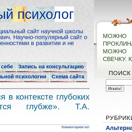
й психолог
циальный сайт научной школы
МОЖН
ич. Научно-популярный сайт о
енностями в развитии и не
ПРОКЛИ
МОЖНО 
СВЕЧКУ. 
 себе
Запись на консультацию
ПОИСК
льной психологии
Схема сайта
я в контексте глубоких
тся глубже». Т.А.
РУБРИК
Альтерн
Комментариев нет