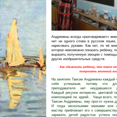
Андреевны всегда «разговаривают» вмес
нет ни одного слова в русском языке,
нарисовать руками. Как нет, по её мн
которое невозможно показать ребёнку, п
выразить полученную эмоцию с помощью
других изобразительных средств.
Как объяснить ребёнку, что такое н
потрогать весенний лис
На занятиях Таисии Андреевны каждый 
себя успешным, потому что дл
преподавателя нет неудавшихся р
Каждый рисунок интересен, цветовой г
композицией ли, идеей… Чаще всего, 
Таисии Андреевны,
ему просто нужна д
И тогда несколькими мазками или 
мастер приближает его к совершенств
заражать детей радостью успеха он