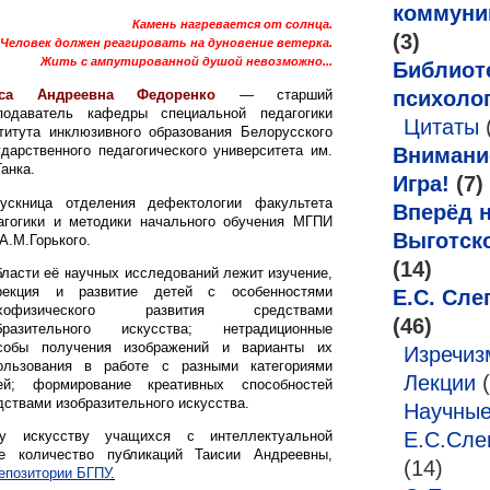
коммуни
Камень нагревается от солнца.
(3)
Человек должен реагировать на дуновение ветерка.
Жить с ампутированной душой невозможно...
Библиот
психоло
иса Андреевна Федоренко
— старший
подаватель кафедры специальной педагогики
Цитаты
титута инклюзивного образования Белорусского
ударственного педагогического университета им.
Внимани
Танка.
Игра!
(7)
ускница отделения дефектологии факультета
Вперёд н
агогики и методики начального обучения МГПИ
Выготск
 А.М.Горького.
(14)
бласти её научных исследований лежит изучение,
рекция и развитие детей с особенностями
Е.С. Сле
ихофизического развития средствами
(46)
бразительного искусства; нетрадиционные
собы получения изображений и варианты их
Изречи
ользования в работе с разными категориями
Лекции
(
ей; формирование креативных способностей
дствами изобразительного искусства.
Научные
му искусству учащихся с интеллектуальной
Е.С.Сле
е количество публикаций Таисии Андреевны,
(14)
епозитории БГПУ
.