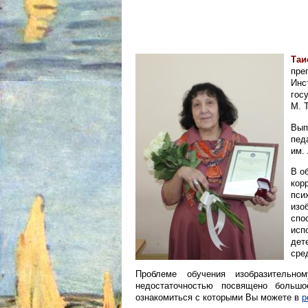
Та
пре
Инс
гос
М. 
Вып
пед
им.
В о
кор
пс
изо
спо
исп
дет
сре
Проблеме обучения изобразительно
недостаточностью посвящено большо
ознакомиться с которыми Вы можете в
р