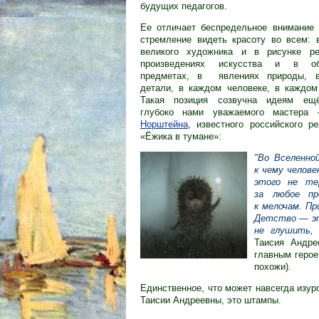
будущих педагогов.
Ее отличает беспредельное внимание 
стремление видеть красоту во всем: 
великого художника и в рисунке ре
произведениях искусства и в об
предметах, в явлениях природы, 
детали, в каждом человеке, в каждом
Такая позиция созвучна идеям
ещ
глубоко нами уважаемого мастер
Норштейна
, известного российского р
«Ёжика в тумане»:
"Во Вселенно
к чему челов
этого не те
за любое пр
к мелочам. Пр
Детство — эт
не глушить,
Таисия Андре
главным герое
похожи).
Единственное, что может навсегда изур
Таисии Андреевны, это штампы.