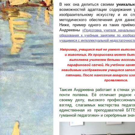
В них она делиться своими
уникаль
возможностей адаптации содержания
изобразительному искусству и их сп
методического обеспечения для данно
Ниже, пример одного из таких приёмо
Андреевны
«Подготовка учителя начальных
образования к учебным занятиям по изобраз
учащимися с интеллектуальной недостаточност
Например, учащиеся ешё не умеют выполн
и животных. Их прорисовка может бы
выполнена учителем белыми восковы
парафиновой свечой. На учебном заня
невидимым изображением учащиеся запо
пятнами. После нанесения акварели изо
проявляется.
Таисия Андреевна работает в стенах у
почти полвека. Её отличает редкое 
своему делу, высокого профессионал
взгляд, слагаемых мастерства педаго
единственная из преподавателей БГП
гуманной педагогики» и серебряным зна