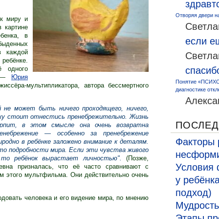
здравт
Отворяя двери н
к миру и
Светла
в картине
бенка, в
если 
ыденных
в каждой
Светла
 ребёнке.
ё одного
спасиб
а —
Юрия
Понятие «ПСИХО
ежиссёра-мультипликатора, автора бессмертного
диагностике откл
Алекса
й не может быть ничего проходящего, ничего,
еку стоит отнестись пренебрежительно. Жизнь
ПОСЛЕД
рпит, в этом смысле она очень возвратна
енебрежение — особенно за пренебрежение
Факторы 
иродно в ребёнке заложено внимание к деталям.
о подробности мира. Если эти чувства живого
несформи
 то ребёнок вырастает личностью
"
.
(Позже,
Условия 
евна призналась, что её часто сравнивают с
м этого мультфильма. Они действительно очень
у ребёнк
подход)
одовать человека и его видение мира, по мнению
Мудрость
Этапы пр