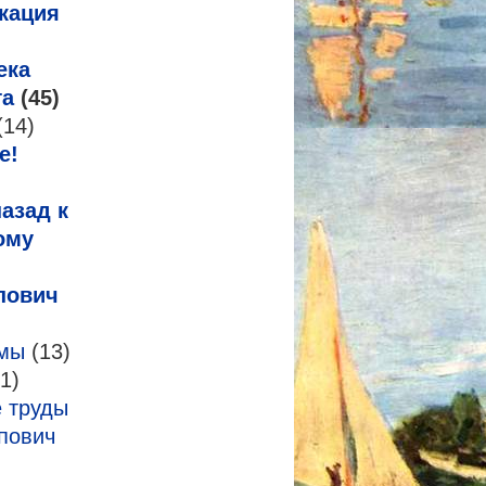
кация
ека
га
(45)
(14)
е!
азад к
ому
пович
змы
(13)
1)
 труды
пович