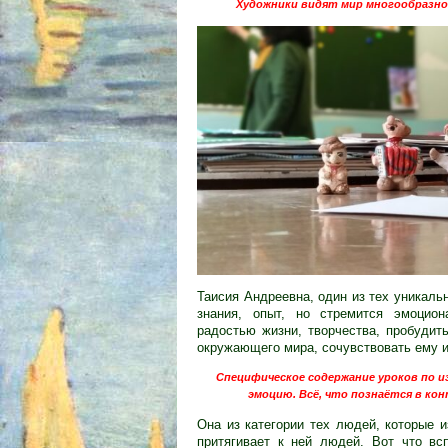
Художники видят мир многообразно
Таисия Андреевна, один из тех уникаль
знания, опыт, но стремится эмоцион
радостью жизни, творчества, пробудить
окружающего мира, сочувствовать ему и
Специфическое содержание уроков по 
эмоцию. Всё, что познаётся в кон
Она из категории тех людей, которые 
притягивает к ней людей. Вот что в