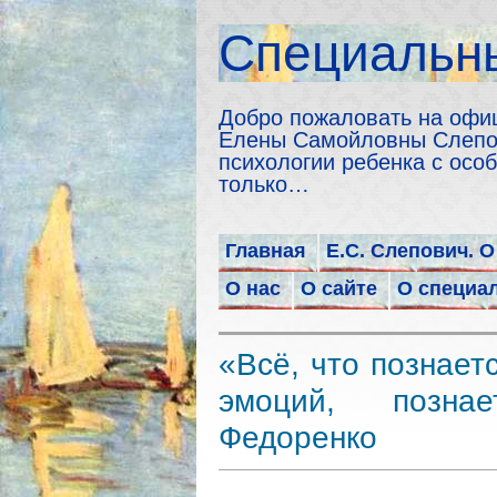
Cпециальны
Добро пожаловать на офи
Елены Самойловны Слепов
психологии ребенка с особ
только…
Главная
Е.С. Слепович. О
О нас
О сайте
О специа
«Всё, что познаетс
эмоций, познае
Федоренко