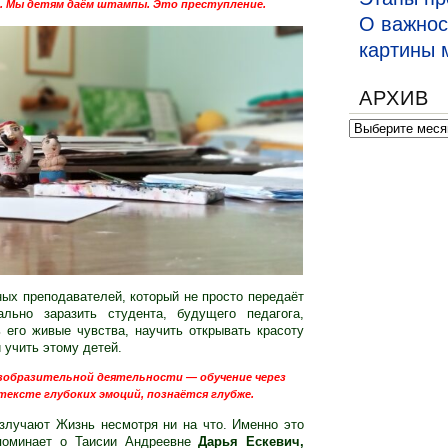
. Мы детям даём штампы. Это преступление.
О важнос
картины 
АРХИВ
Архив
ных преподавателей, который не просто передаёт
ально заразить студента, будущего педагога,
 его живые чувства, научить открывать красоту
 учить этому детей.
изобразительной деятельности — обучение через
тексте глубоких эмоций, познаётся глубже.
излучают Жизнь несмотря ни на что. Именно это
споминает о Таисии Андреевне
Дарья Ескевич,