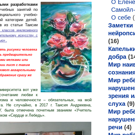
О Елен
ными разработками
Самойл
учебных занятий по
ециального учебно-
О себе
(
й категории детей.
Заметки
в из статьи Таисии
 классов инклюзивного
нейропс
ительному искусству с
(16)
ью» .
Капельк
ять рисунки человека
ть
предварительно
добра
(1
ми мелками или
Мир наи
тии лист с таким
лняют акварельными
сознани
бражение сразу же
Мир ребё
нарушен
ниверситета вот уже
сочетание любви к
зрения и
изма и человечности – обязательных, на мой
слуха
(9)
га. Не случайно, в 2017 г. Таисия Андреевна,
У, была отмечена почетным званием «Учитель
Мир ребё
чком «Сердце и Лебедь».
нарушен
речи
(4)