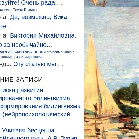
свуйте! Очень рада,…
адежды. Темпл Грэндин
на:
Да, возможно, Вика,
еще…
на:
Виктория Михайловна,
о за необычайно…
ЛОГИЧЕСКИЙ ДИАГНОЗ» и его применение в
онений в развитии ребенка
ндр:
Эту статью мы …
НИЕ ЗАПИСИ
риска развития
рованного билингвизма
формирования билингвизма
а (нейропсихологический
 Учителя бесценна
ойденного пути. А.Р. Лурия