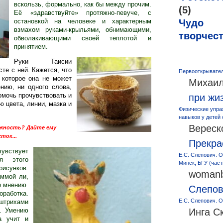
вскользь, формально, как бы между прочим.
(5)
Её «здравствуйте» протяжно-певуче, с
Чудо
остановкой на человеке и характерным
взмахом руками-крыльями, обнимающими,
творчес
обволакивающими своей теплотой и
принятием.
Руки Таисии
те с ней. Кажется, что
Первооткрывател
 которое она не может
Михаил
ению, ни одного слова,
омочь прочувствовать и
при жи
 цвета, линии, мазка и
Физические упра
навыков у детей
Вереск
ежность? Дайте ему
ток...
Прекра
чувствует
Е.С. Слепович. О
я этого
Минск, БГУ (част
исунков.
womanb
аммой ли,
по мнению
Слепо
оработка.
Е.С. Слепович. О
штрихами
у. Умению
Инга С
а учит и