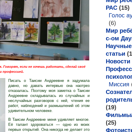
Мир ребё
РАС
(15)
Голос а
(6)
Мир ребё
с-ом Дау
Научные
статьи
(1
Новости
. Говорят, если не хочешь работать, сделай своё
Професс
и профессией.
психоло
Писать о Таисии Андреевне я задумала
Миссия
давно, но давать интервью она наотрез
отказалась
. Поэтому моя заметка о Таисии
Сознате
Андреевне складывалась из случайных и
родител
неслучайных разговоров с ней, чтения ее
работ, наблюдений и размышлений об этом
(19)
удивительном человеке.
Фильмы
В Таисии Андреевне меня удивляет многое.
(25)
Её талант здороваться — одно из моих
Фотоист
первых открытий. Она никогда не делает это