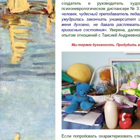
создатель и руководитель
худ
психоневрологическом диспансере № 3:
человек, чудесный преподаватель педа
умудрилась закончить университет 
меня духовно, не давала расплеват
кризисные состояния».
Уверена, далек
опытом отношений с Таисией Андреевно
Мы теряем духовность.
Пробудить в
Если попробовать охарактеризовать ст