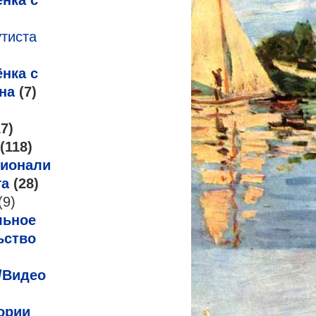
нка с
утиста
нка с
на
(7)
7)
(118)
ионализм
га
(28)
(9)
льное
ьство
/Видео
ории