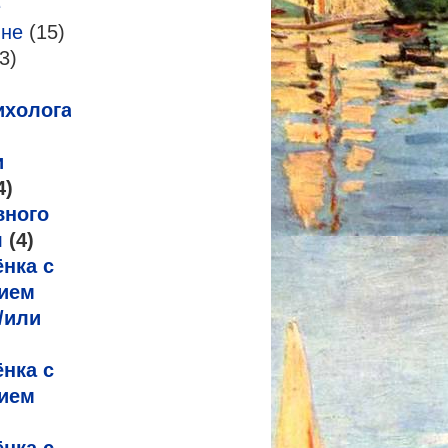
е
-не
(15)
3)
ихолога
и
4)
вного
я
(4)
нка с
ием
/или
нка с
ием