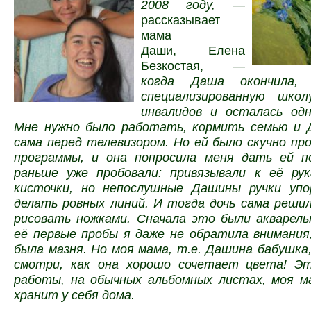
2008 году,
—
рассказывает
мама
Даши, Елена
Безкостая, —
когда Даша окончила, 
специализированную шко
инвалидов и осталась одн
Мне нужно было работать, кормить семью и 
сама перед телевизором. Но ей было скучно п
программы, и она попросила меня дать ей п
раньше уже пробовали: привязывали к её рук
кисточки, но непослушные Дашины ручки упо
делать ровных линий. И тогда дочь сама реши
рисовать ножками. Сначала это были акварель
её первые пробы я даже не обратила внимания
была мазня. Но моя мама, т.е. Дашина бабушка,
смотри, как она хорошо сочетает цвета! Э
работы, на обычных альбомных листах, моя м
хранит у себя дома.