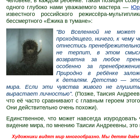
человеке, в каждом ребёнке. Такая позиция созв
одного глубоко нами уважаемого мастера —
Юр
известного российского режиссёра-мультиплик
бессмертного «Ёжика в тумане»:
"Во Вселенной не может 
проходящего, ничего, к чему 
отнестись пренебрежительно
не терпит, в этом смысл
возвратна за любое прен
особенно за пренебрежени
Природно в ребёнке залож
к деталям. Детство — это
мира. Если эти чувства живого не глушить
вырастает личностью
"
.
(Позже, Таисия Андреев
что её часто сравнивают с главным героем этог
Они действительно очень похожи).
Единственное, что может навсегда изуродовать 
видение мира, по мнению Таисии Андреевны, это
Художники видят мир многообразно. Мы детям даё