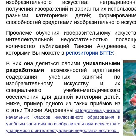
изобразительного искусства; нетрадицио
получения изображений и варианты их использова
разными категориями детей; формировани
способностей средствами изобразительного искус
Проблеме обучения изобразительному искусст
интеллектуальной недостаточностью посвя
количество публикаций Таисии Андреевны, о
которыми Вы можете в
репозитории БГПУ
.
В них она делиться своими
уникальными
разработками
возможностей адаптации
содержания
учебных занятий по
изобразительному искусству и их
специального учебно-методического
обеспечения для данной категории детей.
Ниже, пример одного из таких приёмов из
статьи Таисии Андреевны
«Подготовка учителя
начальных классов инклюзивного образования к
учебным занятиям по изобразительному искусству с
учащимися с интеллектуальной недостаточностью» .