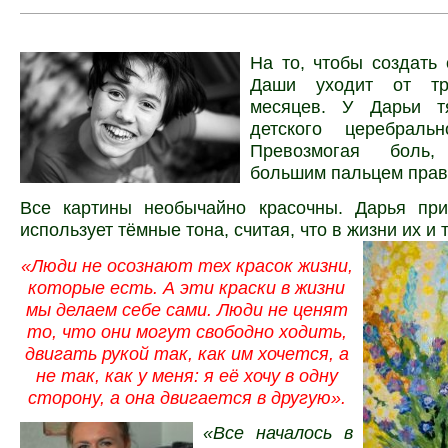
На то, чтобы создать 
Даши уходит от т
месяцев. У Дарьи т
детского церебральн
Превозмогая боль
большим пальцем прав
Все картины необычайно красочны. Дарья при
использует тёмные тона, считая, что в жизни их и 
«Люди не осознают тех красок жизни,
которые есть. А эти краски в жизни
мы делаем себе сами. Люди не ценят
то, что они могут свободно ходить,
двигать рукой так, как им хочется, а
не так, как у меня: я её хочу в одну
сторону, а она двигается в другую».
«Все началось в