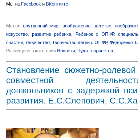
Мы на
Facebook
и
ВКонтакте
Метки:
внутренний мир
,
воображение
,
детство
,
изобразит
искусство
,
развитие ребенка
,
Ребенок с ОПФР
,
специал
счастье
,
творчество
,
Творчество детей с ОПФР
,
Федоренко Т.
Размещено в категории
Новости
,
Чудо творчества
Становление сюжетно-ролевой
совместной деятельн
дошкольников с задержкой пси
развития. Е.С.Слепович, С.С.Х