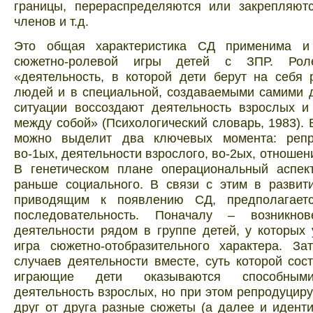
границы, перераспределяются или закрепляют
членов и т.д.
Это общая характеристика СД применима и
сюжетно-ролевой игры детей с ЗПР. Рол
«деятельность, в которой дети берут на себя
людей и в специальной, создаваемыми самими 
ситуации воссоздают деятельность взрослых и
между собой» (Психологический словарь, 1983). 
можно выделит два ключевых момента: репр
во-1ых, деятельности взрослого, во-2ых, отношен
В генетическом плане операциональный аспек
раньше социального. В связи с этим в развит
приводящим к появлению СД, предполагает
последовательность. Поначалу – возникнов
деятельности рядом в группе детей, у которых
игра сюжетно-отобразительного характера. За
случаев деятельности вместе, суть которой сост
играющие дети оказываются способными
деятельность взрослых, но при этом репродуцир
друг от друга разные сюжеты (а далее и идент