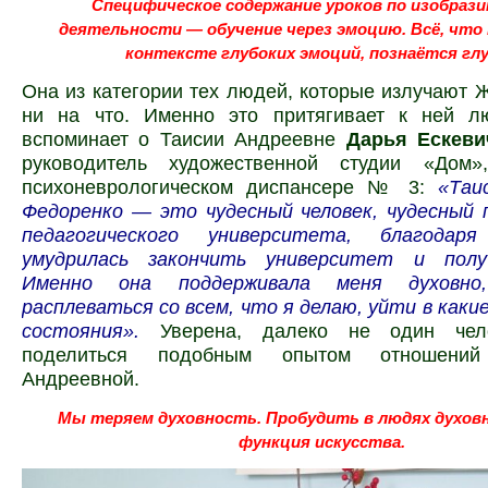
Специфическое содержание уроков по изобраз
деятельности — обучение через эмоцию. Всё, что
контексте глубоких эмоций, познаётся глу
Она из категории тех людей, которые излучают 
ни на что. Именно это притягивает к ней л
вспоминает о Таисии Андреевне
Дарья Ескев
руководитель
художественной студии «Дом»
психоневрологическом диспансере № 3:
«Таи
Федоренко — это чудесный человек, чудесный 
педагогического университета, благода
умудрилась закончить университет и полу
Именно она поддерживала меня духовно
расплеваться со всем, что я делаю, уйти в каки
состояния».
Уверена, далеко не один че
поделиться подобным опытом отношени
Андреевной.
Мы теряем духовность.
Пробудить в людях духов
функция искусства.