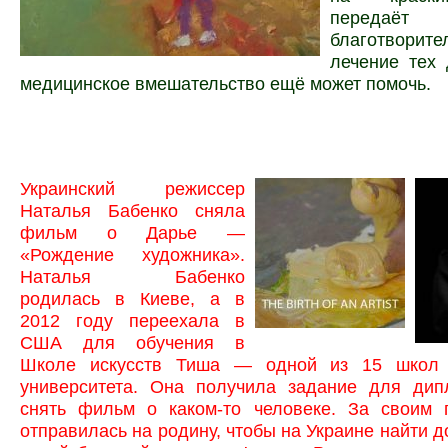
перед
благотвори
лечение тех 
медицинское вмешательство ещё может помочь.
Украинский режиссер
Наталья Бабенко сняла
фильм о Дарье —
«Рождение художника».
Наталья Бабенко
родилась в Киеве, а в
2012 году переехала в
США для обучения в
Школе искусств Тиша — одной из 15 школ 
университета. Она получила задание для дип
снять фильм о каком-то человеке. За своим 
отправилась на родину, чтобы на Украине найти д