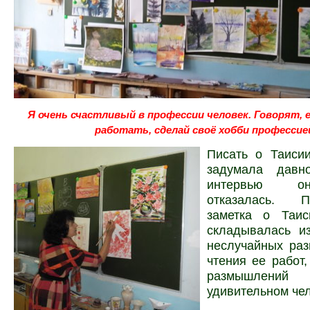
Я очень счастливый в профессии человек. Говорят, 
работать, сделай своё хобби профессие
Писать о Таиси
задумала давн
интервью о
отказалась
. П
заметка о Таис
складывалась и
неслучайных раз
чтения ее работ
размышлени
удивительном че