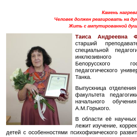
Камень нагрев
Человек должен реагировать на ду
Жить с ампутированной душо
Таиса Андреевна Ф
старший преподава
специальной педагог
инклюзивного о
Белорусского госу
педагогического униве
Танка.
Выпускница отделения
факультета педагоги
начального обучен
А.М.Горького.
В области её научных
лежит изучение, коррек
детей с особенностями психофизического разви