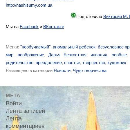
http://nashisumy.com.ua
Подготовила
Виктория М.
Мы на
Facebook
и
ВКонтакте
Метки:
"необучаемый"
,
аномальный ребенок
,
безусловное пр
мир
,
воображение
,
Дарья Безкостная
,
инвалид
,
особые
родительство
,
преодоление
,
счастье
,
творчество
,
художник
Размещено в категории
Новости
,
Чудо творчества
МЕТА
Войти
Лента записей
Лента
комментариев