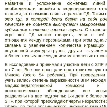
Развитие и усложнение сюжетных линий
необходимости перейти к моделированию от
людьми, что возможно лишь в рамках СД. Таким 
это СД, в которой дети берут на себя рол
качестве ее объекта выступают межролевые
субъектом является игровая группа.
О становл
игры как СД можно говорить, если в ней 
отношения между персонажами. При этом одна 
связана с увеличением количества играющих
внутренней структуры группы, другая – с услож
и более точным воссозданием межролевых отнош
В исследовании принимали участие дети с ЗПР в
до 7 лет. Все они посещали подготовительную г
Минска (всего 54 ребенка). При проведении
учитывалась степень выраженности ЗПР. Исходя
медико-педагогической комиссии и 
психологического обследования, все исп
разделены на две подгруппы: 1-я дети с более л
ЗПР, при которой преобладают черты незрелости
сферы по типу органического инфантилизма (15 