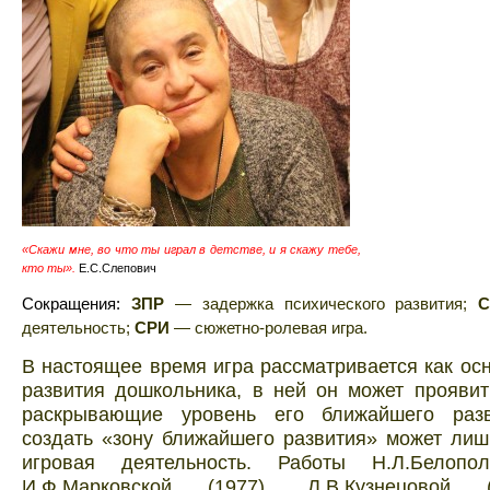
«Скажи мне, во что ты играл в детстве, и я скажу тебе,
кто ты».
Е.С.Слепович
Сокращения:
ЗПР
— задержка психического развития;
деятельность;
СРИ
—
сюжетно-ролевая игра.
В настоящее время игра рассматривается как ос
развития дошкольника, в ней он может проявит
раскрывающие уровень его ближайшего разв
создать «зону ближайшего развития» может ли
игровая деятельность. Работы Н.Л.Белопол
И.Ф.Марковской (1977), Л.В.Кузнецовой 