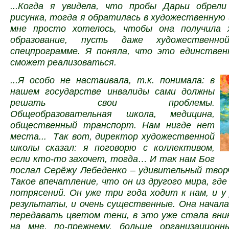
...Когда я увидела, что пробы Дарьи обрели
рисунка, тогда я обратилась в художественную 
мне просто хотелось, чтобы она получила 
образование, пусть даже художествен
спецпрограмме. Я поняла, что это единствен
сможет реализоваться.
...Я особо не настаивала, т.к. понимала: в
нашем государстве инвалиды сами должны
решать свои проблемы.
Общеобразовательная школа, медицина,
общественный транспорт. Нам нигде нет
места... Так вот, директор художественной
школы сказал: я поговорю с коллективом,
если кто-то захочет, тогда… И так нам Бог
послал Серёжу Лебеденко – удивительный творч
Такое впечатление, что он из другого мира, гд
потрясений. Он уже три года ходит к нам, и у
результаты, и очень существенные. Она начала
передавать цветом тени, в это уже стала вни
на мне, по-прежнему, больше организационн