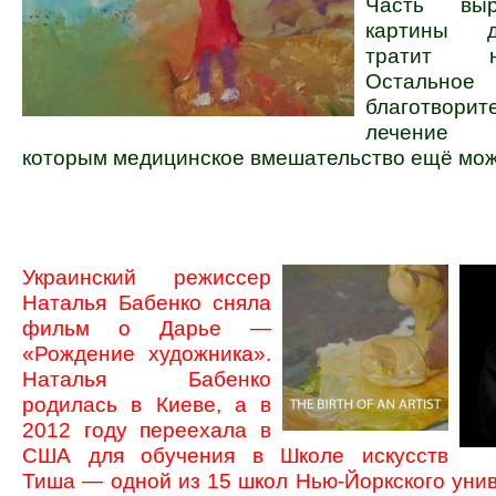
Часть вы
картины 
тратит н
Остальное
благотвори
лечение 
которым медицинское вмешательство ещё мож
Украинский режиссер
Наталья Бабенко сняла
фильм о Дарье —
«Рождение художника».
Наталья Бабенко
родилась в Киеве, а в
2012 году переехала в
США для обучения в Школе искусств
Тиша — одной из 15 школ Нью-Йоркского унив