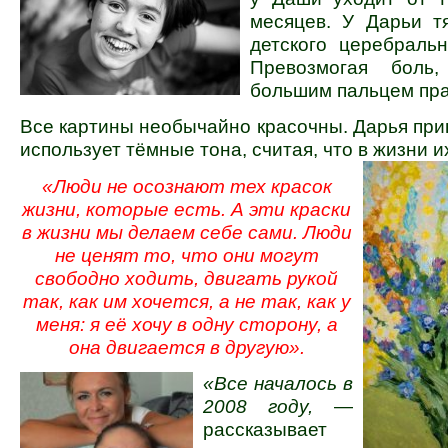
месяцев. У Дарьи т
детского церебральн
Превозмогая боль
большим пальцем пра
Все картины необычайно красочны. Дарья при
использует тёмные тона, считая, что в жизни их
«Люди не осознают тех красок
жизни, которые есть. А эти краски
в жизни мы делаем себе сами. Люди
не ценят то, что они могут
свободно ходить, двигать рукой
так, как им хочется, а не так, как у
меня: я её хочу в одну сторону, а
она двигается в другую».
«Все началось в
2008 году,
—
рассказывает