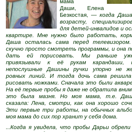
мама
Даши, Елена
Безкостая, —
когда Даша
возрасту, специализиро
для детей-инвалидов и ос
квартире. Мне нужно было работать, кор
Даша осталась сама перед телевизором
скучно просто смотреть программы, и она п
дать ей порисовать. Мы раньше уже
привязывали к её рукам карандаши, к
непослушные Дашины ручки упорно не ж
ровных линий. И тогда дочь сама решила
рисовать ножками. Сначала это были акваре
На её первые пробы я даже не обратила вним
это была мазня. Но моя мама, т.е. Даш
сказала: Лена, смотри, как она хорошо со
Эти первые три работы, на обычных альб
моя мама до сих пор хранит у себя дома.
...Когда я увидела, что пробы Дарьи обрели