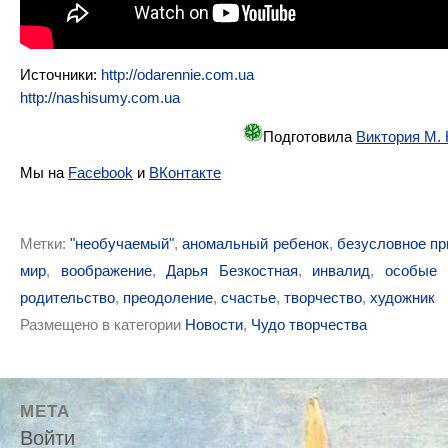
Источники:
http://odarennie.com.ua
http://nashisumy.com.ua
Подготовила
Виктория М.
Мы на
Facebook
и
ВКонтакте
Метки:
"необучаемый"
,
аномальный ребенок
,
безусловное пр
мир
,
воображение
,
Дарья Безкостная
,
инвалид
,
особые
родительство
,
преодоление
,
счастье
,
творчество
,
художник
Размещено в категории
Новости
,
Чудо творчества
МЕТА
Войти