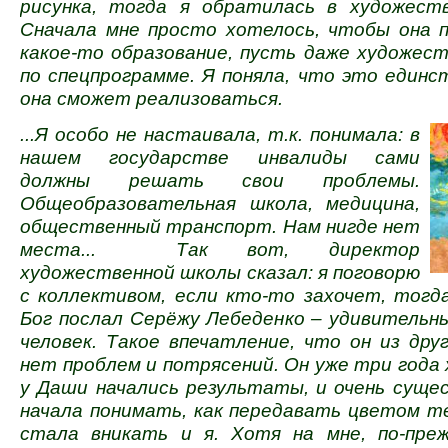
рисунка, тогда я обратилась в художест
Сначала мне просто хотелось, чтобы она 
какое-то образование, пусть даже художес
по спецпрограмме. Я поняла, что это единст
она сможет реализоваться.
...Я особо не настаивала, т.к. понимала: в
нашем государстве инвалиды сами
должны решать свои проблемы.
Общеобразовательная школа, медицина,
общественный транспорт. Нам нигде нет
места... Так вот, директор
художественной школы сказал: я поговорю
с коллективом, если кто-то захочет, тог
Бог послал Серёжу Лебеденко – удивительн
человек. Такое впечатление, что он из друг
нет проблем и потрясений. Он уже три года 
у Даши начались результаты, и очень суще
начала понимать, как передавать цветом те
стала вникать и я. Хотя на мне, по-пре