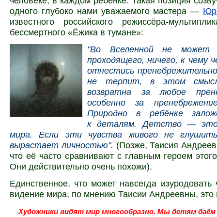
человеке, в каждом ребёнке. Такая позиция созв
одного глубоко нами уважаемого мастера —
Юр
известного российского режиссёра-мультиплик
бессмертного «Ёжика в тумане»:
"Во Вселенной не может 
проходящего, ничего, к чему 
отнестись пренебрежительно
не терпит, в этом смысл
возвратна за любое прен
особенно за пренебрежени
Природно в ребёнке залож
к деталям. Детство — это
мира. Если эти чувства живого не глушить
вырастает личностью
"
.
(Позже, Таисия Андреев
что её часто сравнивают с главным героем этог
Они действительно очень похожи).
Единственное, что может навсегда изуродовать 
видение мира, по мнению Таисии Андреевны, это
Художники видят мир многообразно. Мы детям даё