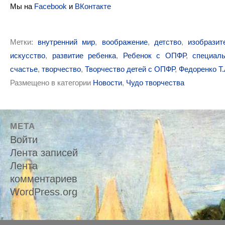
Мы на
Facebook
и
ВКонтакте
Метки:
внутренний мир
,
воображение
,
детство
,
изобразит
искусство
,
развитие ребенка
,
Ребенок с ОПФР
,
специал
счастье
,
творчество
,
Творчество детей с ОПФР
,
Федоренко Т.
Размещено в категории
Новости
,
Чудо творчества
МЕТА
Войти
Лента записей
Лента
комментариев
WordPress.org