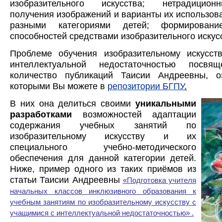
изобразительного искусства; нетрадицио
получения изображений и варианты их использова
разными категориями детей; формировани
способностей средствами изобразительного искус
Проблеме обучения изобразительному искусст
интеллектуальной недостаточностью посвя
количество публикаций Таисии Андреевны, о
которыми Вы можете в
репозитории БГПУ
.
В них она делиться своими
уникальными
разработками
возможностей адаптации
содержания
учебных занятий по
изобразительному искусству и их
специального учебно-методического
обеспечения для данной категории детей.
Ниже, пример одного из таких приёмов из
статьи Таисии Андреевны
«Подготовка учителя
начальных классов инклюзивного образования к
учебным занятиям по изобразительному искусству с
учащимися с интеллектуальной недостаточностью» .