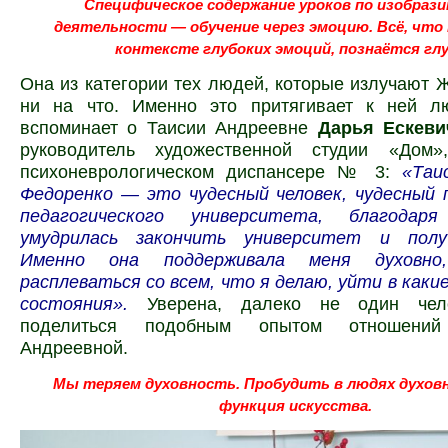
Специфическое содержание уроков по изобраз
деятельности — обучение через эмоцию. Всё, что
контексте глубоких эмоций, познаётся глу
Она из категории тех людей, которые излучают 
ни на что. Именно это притягивает к ней л
вспоминает о Таисии Андреевне
Дарья Ескев
руководитель
художественной студии «Дом»
психоневрологическом диспансере № 3:
«Таи
Федоренко — это чудесный человек, чудесный 
педагогического университета, благода
умудрилась закончить университет и полу
Именно она поддерживала меня духовно
расплеваться со всем, что я делаю, уйти в каки
состояния».
Уверена, далеко не один че
поделиться подобным опытом отношени
Андреевной.
Мы теряем духовность.
Пробудить в людях духов
функция искусства.