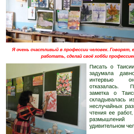
Я очень счастливый в профессии человек. Говорят, 
работать, сделай своё хобби профессие
Писать о Таиси
задумала давн
интервью о
отказалась
. П
заметка о Таис
складывалась и
неслучайных раз
чтения ее работ
размышлени
удивительном че