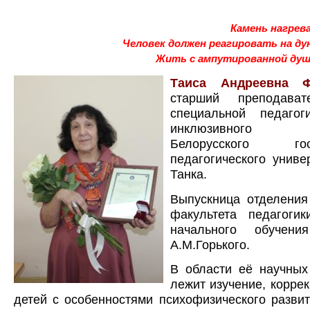
Камень нагрев
Человек должен реагировать на ду
Жить с ампутированной душо
Таиса Андреевна Ф
старший преподава
специальной педагог
инклюзивного о
Белорусского госу
педагогического униве
Танка.
Выпускница отделения
факультета педагоги
начального обучен
А.М.Горького.
В области её научных
лежит изучение, коррек
детей с особенностями психофизического разви