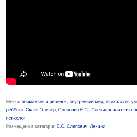
Метки:
аномальный ребенок
,
внутренний мир
,
психология ум
ребёнка
,
Скакс Оливер
,
Слепович Е.С.
,
Специальная психол
психолог
Размещено в категории
Е.С. Слепович
,
Лекции