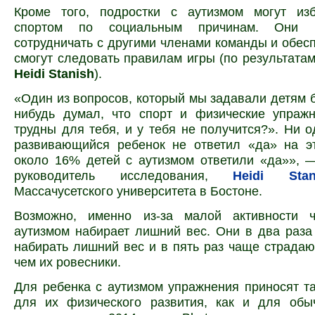
Кроме того, подростки с аутизмом могут изб
спортом по социальным причинам. Они 
сотрудничать с другими членами команды и обесп
смогут следовать правилам игры (по результата
Heidi
Stanish
).
«Один из вопросов, который мы задавали детям б
нибудь думал, что спорт и физические упраж
трудны для тебя, и у тебя не получится?». Ни 
развивающийся ребенок не ответил «да» на эт
около 16% детей с аутизмом ответили «да»», 
руководитель исследования,
Heidi
Stani
Массачусетского университета в Бостоне.
Возможно, именно из-за малой активности 
аутизмом набирает лишний вес. Они в два раз
набирать лишний вес и в пять раз чаще страдаю
чем их ровесники.
Для ребенка с аутизмом упражнения приносят т
для их физического развития, как и для обы